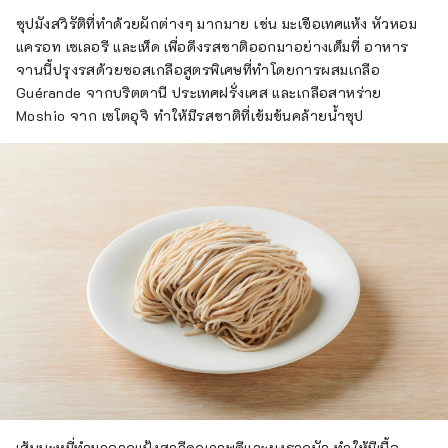
ซุปมังสวิรัติที่ทำด้วยผักต่างๆ มากมาย เช่น มะเขือเทศแห้ง หัวหอม
แครอท เซเลอรี และเห็ด เพื่อดึงรสชาติออกมาอย่างเต็มที่ อาหาร
จานนี้ปรุงรสด้วยซอสเกลือสูตรพิเศษที่ทำโดยการผสมเกลือ
Guérande จากบริตตานี ประเทศฝรั่งเศส และเกลือสาหร่าย
Moshio จาก เซโตอุจิ ทำให้มีรสชาติที่เข้มข้นคล้ายน้ำซุป
เส้นบะหมี่ทำมาจากแป้งสาลีคุณภาพดีและผงรากบัว ทำให้มีเนื้อ