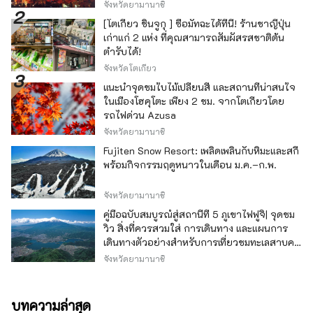
จังหวัดยามานาชิ
[โตเกียว ชินจูกุ ] ซื้อมัทฉะได้ที่นี่! ร้านชาญี่ปุ่น
เก่าแก่ 2 แห่ง ที่คุณสามารถสัมผัสรสชาติต้น
ตำรับได้!
จังหวัดโตเกียว
แนะนำจุดชมใบไม้เปลี่ยนสี และสถานที่น่าสนใจ
ในเมืองโฮคุโตะ เพียง 2 ชม. จากโตเกียวโดย
รถไฟด่วน Azusa
จังหวัดยามานาชิ
Fujiten Snow Resort: เพลิดเพลินกับหิมะและสกี
พร้อมกิจกรรมฤดูหนาวในเดือน ม.ค.–ก.พ.
จังหวัดยามานาชิ
คู่มือฉบับสมบูรณ์สู่สถานีที่ 5 ภูเขาไฟฟูจิ| จุดชม
วิว สิ่งที่ควรสวมใส่ การเดินทาง และแผนการ
เดินทางตัวอย่างสำหรับการเที่ยวชมทะเลสาบคา
วากุจิ
จังหวัดยามานาชิ
บทความล่าสุด