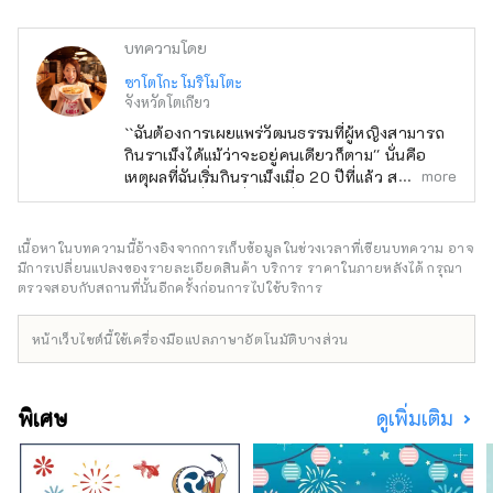
บทความโดย
ซาโตโกะ โมริโมโตะ
จังหวัดโตเกียว
``ฉันต้องการเผยแพร่วัฒนธรรมที่ผู้หญิงสามารถ
กินราเม็งได้แม้ว่าจะอยู่คนเดียวก็ตาม'' นั่นคือ
more
เหตุผลที่ฉันเริ่มกินราเม็งเมื่อ 20 ปีที่แล้ว สาวน้อย
ผู้รักราเม็งที่ท่องเที่ยวไปทั่ว 47 จังหวัดและกิน
ชามมากกว่า 600 ถ้วยต่อปี แม้ว่าจะมีผู้ชายที่
คลั่งไคล้ราเม็งอยู่มากมาย แต่เราให้ความสนใจ
เนื้อหาในบทความนี้อ้างอิงจากการเก็บข้อมูลในช่วงเวลาที่เขียนบทความ อาจ
กับไลฟ์สไตล์ราเม็งของเขา ซึ่งเขารักษารูปร่าง
มีการเปลี่ยนแปลงของรายละเอียดสินค้า บริการ ราคาในภายหลังได้ กรุณา
ของเขาในขณะที่ทำงานเป็นคนดังด้วย เธอเป็น
ตรวจสอบกับสถานที่นั้นอีกครั้งก่อนการไปใช้บริการ
ประธานสมาคม Ramen Girls' Association ซึ่ง
ให้เช่าร้านราเม็งยอดนิยม และในปี 2015 ได้จัด
หน้าเว็บไซต์นี้ใช้เครื่องมือแปลภาษาอัตโนมัติบางส่วน
งาน ``งาน Ramen Girls' Expo ครั้งแรก'' ที่โกดัง
อิฐแดงโยโกฮาม่า งานนี้ดึงดูดร้านค้ายอดนิยม
จากทั่วประเทศ โดยได้จัดขึ้นที่โอซาก้า นาโกย่า
พิเศษ
ดูเพิ่มเติม
โตเกียว คุมาโมโตะ และชิซูโอกะ ดึงดูดผู้คนได้
ทั้งหมดประมาณ 750,000 คน ในปี 2018 เขาได้
ก่อตั้งบริษัท Ramen Switch Co., Ltd. และเปิด
ตัวแบรนด์เครื่องประดับราเมนแบรนด์แรกของโลก