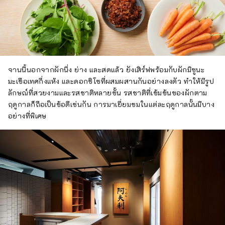
จานนี้นอกจากผักนึ่ง ย่าง และสดแล้ว ยังเสิร์ฟพร้อมกับผักมิซูนะ
มะเขือเทศกึ่งแห้ง และดอกชิโซที่ผสมผสานกันอย่างลงตัว ทำให้มีรูป
ลักษณ์ที่สวยงามและรสชาติหลายชั้น รสชาติที่เข้มข้นของผักตาม
ฤดูกาลก็ถือเป็นข้อดีเช่นกัน การมาเยี่ยมชมในแต่ละฤดูกาลนั้นมีบาง
อย่างที่พิเศษ