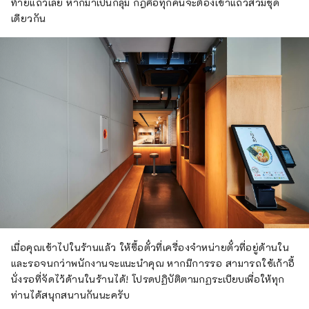
ท้ายแถวเลย หากมาเป็นกลุ่ม กฎคือทุกคนจะต้องเข้าแถวสวมชุด
เดียวกัน
เมื่อคุณเข้าไปในร้านแล้ว ให้ซื้อตั๋วที่เครื่องจำหน่ายตั๋วที่อยู่ด้านใน
และรอจนกว่าพนักงานจะแนะนำคุณ หากมีการรอ สามารถใช้เก้าอี้
นั่งรอที่จัดไว้ด้านในร้านได้! โปรดปฏิบัติตามกฏระเบียบเพื่อให้ทุก
ท่านได้สนุกสนานกันนะครับ