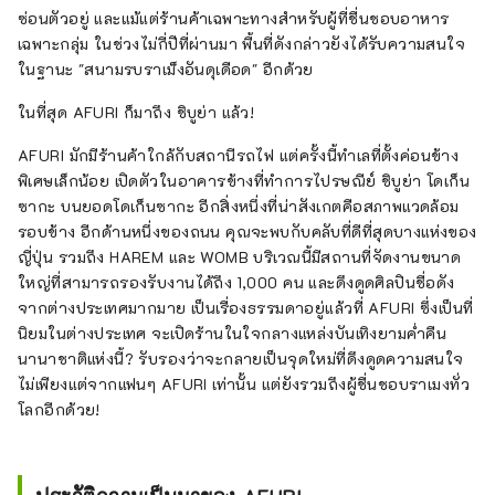
ซ่อนตัวอยู่ และแม้แต่ร้านค้าเฉพาะทางสำหรับผู้ที่ชื่นชอบอาหาร
เฉพาะกลุ่ม ในช่วงไม่กี่ปีที่ผ่านมา พื้นที่ดังกล่าวยังได้รับความสนใจ
ในฐานะ "สนามรบราเม็งอันดุเดือด" อีกด้วย
ในที่สุด AFURI ก็มาถึง ชิบูย่า แล้ว!
AFURI มักมีร้านค้าใกล้กับสถานีรถไฟ แต่ครั้งนี้ทำเลที่ตั้งค่อนข้าง
พิเศษเล็กน้อย เปิดตัวในอาคารข้างที่ทำการไปรษณีย์ ชิบูย่า โดเก็น
ซากะ บนยอดโดเก็นซากะ อีกสิ่งหนึ่งที่น่าสังเกตคือสภาพแวดล้อม
รอบข้าง อีกด้านหนึ่งของถนน คุณจะพบกับคลับที่ดีที่สุดบางแห่งของ
ญี่ปุ่น รวมถึง HAREM และ WOMB บริเวณนี้มีสถานที่จัดงานขนาด
ใหญ่ที่สามารถรองรับงานได้ถึง 1,000 คน และดึงดูดศิลปินชื่อดัง
จากต่างประเทศมากมาย เป็นเรื่องธรรมดาอยู่แล้วที่ AFURI ซึ่งเป็นที่
นิยมในต่างประเทศ จะเปิดร้านในใจกลางแหล่งบันเทิงยามค่ำคืน
นานาชาติแห่งนี้? รับรองว่าจะกลายเป็นจุดใหม่ที่ดึงดูดความสนใจ
ไม่เพียงแต่จากแฟนๆ AFURI เท่านั้น แต่ยังรวมถึงผู้ชื่นชอบราเมงทั่ว
โลกอีกด้วย!