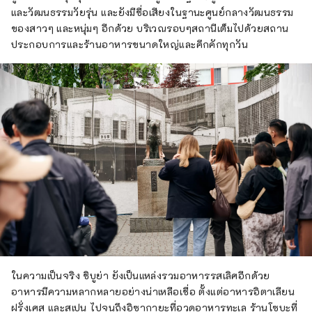
และวัฒนธรรมวัยรุ่น และยังมีชื่อเสียงในฐานะศูนย์กลางวัฒนธรรม
ของสาวๆ และหนุ่มๆ อีกด้วย บริเวณรอบๆสถานีเต็มไปด้วยสถาน
ประกอบการและร้านอาหารขนาดใหญ่และคึกคักทุกวัน
ในความเป็นจริง ชิบูย่า ยังเป็นแหล่งรวมอาหารรสเลิศอีกด้วย
อาหารมีความหลากหลายอย่างน่าเหลือเชื่อ ตั้งแต่อาหารอิตาเลียน
ฝรั่งเศส และสเปน ไปจนถึงอิซากายะที่อวดอาหารทะเล ร้านโซบะที่