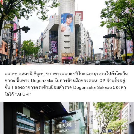
ออกจากสถานี ชิบูย่า จากทางออกฮาจิโกะ และมุ่งตรงไปยังโดเก็น
ซากะ ขึ้นทาง Dogenzaka ไปทางซ้ายมือของถนน 109 ร้านตั้งอยู่
ชั้น 1 ของอาคารตรงข้ามป้อมตำรวจ Dogenzaka Sakaue มองหา
โลโก้ "AFURI"