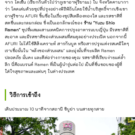
จาก ไดเซ็น (เรียกกันทั่วไปว่าภูเขาอาฟุริยามะ) ใน จังหวัดคานากา
ว่า โดดเด่นด้วยซุปที่ปรุงอย่างพิถีพิถันโดยใช้น้ำบริสุทธิ์จากเชิงเขา
อาฟูริซาน AFURI ขึ้นชื่อในเรื่องซุปสีเหลืองทองใส และรสชาติที่
สดชื่นและกลมกล่อม ซึ่งเป็นเอกลักษณ์ของ
ร้าน "Yuzu Shio
Ramen"
ซุปที่ผสมผสานเทคนิคการปรุงอาหารแบบญี่ปุ่น มีรสชาติที่
สะอาด และมีรสชาติของส่วนผสมที่สมดุลอย่างประณีต นอกจากนี้
AFURI ไม่ได้ใช้สีสังเคราะห์ สารกันบูด หรือสารปรุงแต่งรสเคมีใดๆ
เราเชื่อมั่นใน "พลังของส่วนผสม" และมุ่งมั่นที่จะผลิต Ramen
ปลอดภัย มั่นคง และดีต่อร่างกายของคุณ รสชาติที่เรียบง่ายแต่ล้ำ
ลึก นี่คือแบรนด์ Ramen ที่เป็นผู้นำรุ่นต่อไป เป็นที่ชื่นชอบของผู้ที่
ใส่ใจสุขภาพและแฟนๆ ในต่างประเทศ
วิธีการเข้าถึง
เดินประมาณ 10 นาทีจากสถานี ชิบูย่า บนสายทุกสาย