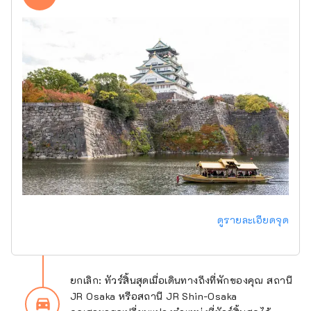
ดูรายละเอียดจุด
ยกเลิก: ทัวร์สิ้นสุดเมื่อเดินทางถึงที่พักของคุณ สถานี
JR Osaka หรือสถานี JR Shin-Osaka
directions_car_filled