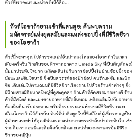
ทัวร์ที่เราจะมาแนะนำครั้งนี้ก็คือ...
ทัวร์โอซาก้ายามเช้าที่แสนสุข: ค้นพบความ
มหัศจรรย์แห่งยุคสมัยและแหล่งชอปปิ้งที่มีชีวิตชีวา
ของโอซาก้า
ทัวร์นี้จะพาคุณไปสำรวจเสน่ห์อันน่าหลงใหลของโอซาก้าในเวลา
เพียงครึ่งวัน วิวเส้นขอบฟ้าจากอาคาร Umeda Sky ที่เป็นสัญลักษณ์
นั้นน่าประทับใจมาก เพลิดเพลินไปกับการช้อปปิ้งในย่านช้อปปิ้งของ
นัมบะและชินไซบาชิ ซึ่งเป็นสวรรค์ของนักช้อป คนรักแฟชั่น และนัก
ชิม เดินเล่นไปตามถนนที่มีชีวิตชีวาเรียงรายไปด้วยร้านค้าต่างๆ ซึ่ง
มีป้ายสามมิติขนาดใหญ่ที่ดูสะดุดตา ร้านค้าที่คัดสรรมาอย่างดี ร้าน
ค้าที่มีสไตล์ และแผงขายอาหารที่มีกลิ่นหอม เพลิดเพลินไปกับอาหาร
ท้องถิ่นที่น่ารับประทาน ทริปที่รวบรวมเสน่ห์ความมีชีวิตชีวาของ
เมืองโอซาก้าไว้ด้วยกัน ทัวร์ที่น่าดึงดูดใจนี้ซึ่งมีไกด์ผู้เชี่ยวชาญเป็น
ผู้นำทางจะทำให้คุณมีช่วงเวลาแห่งความทรงจำอันน่าประทับใจ เข้า
ร่วมกับเราตอนนี้และสัมผัสกับพลังและเสน่ห์ของมหานครอันมีชีวิต
ชีวาของญี่ปุ่น