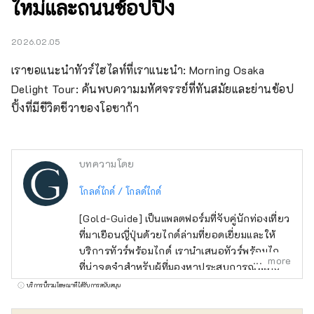
ใหม่และถนนช้อปปิ้ง
2026.02.05
เราขอแนะนำทัวร์ไฮไลท์ที่เราแนะนำ: Morning Osaka 
Delight Tour: ค้นพบความมหัศจรรย์ที่ทันสมัยและย่านช้อป
ปิ้งที่มีชีวิตชีวาของโอซาก้า
บทความโดย
โกลด์ไกด์ / โกลด์ไกด์
[Gold-Guide] เป็นแพลตฟอร์มที่จับคู่นักท่องเที่ยว
ที่มาเยือนญี่ปุ่นด้วยไกด์ล่ามที่ยอดเยี่ยมและให้
บริการทัวร์พร้อมไกด์ เรานำเสนอทัวร์พร้อมไกด์
more
ที่น่าจดจำสำหรับผู้ที่มองหาประสบการณ์พิเศษ
ในญี่ปุ่น นำเสน่ห์ของญี่ปุ่นมาสู่ทุกคนทั่วโลก
บริการนี้รวมโฆษณาที่ได้รับการสนับสนุน