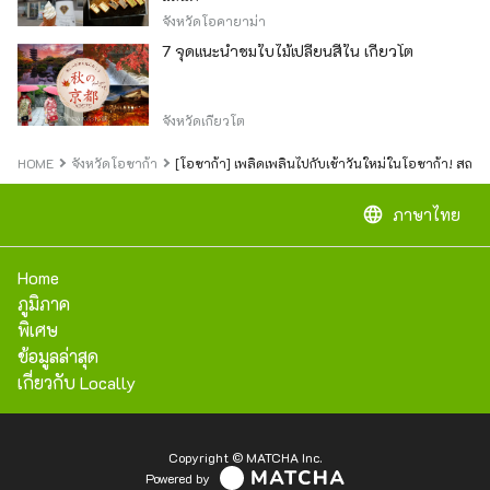
จังหวัดโอคายาม่า
7 จุดแนะนำชมใบไม้เปลี่ยนสีใน เกียวโต
จังหวัดเกียวโต
HOME
จังหวัดโอซาก้า
[โอซาก้า] เพลิดเพลินไปกับเช้าวันใหม่ในโอซาก้า! สถา
language
ภาษาไทย
Home
ภูมิภาค
พิเศษ
ข้อมูลล่าสุด
เกี่ยวกับ Locally
Copyright © MATCHA Inc.
Powered by