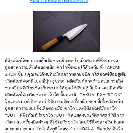
พิพิธภัณฑ์หัตถกรรมดั้งเดิมซาไก
พิพิธภัณฑ์หัตถกรรมดั้งเดิมของเมืองซาไกเป็นสถานที่ที่รวบรวม
อุตสาหกรรมดั้งเดิมของเมืองซาไกทั้งหมดไว้ด้วยกัน ที่ TAKUMI
SHOP ชั้น 1 คุณจะได้พบกับมีดหลากหลายชนิด ผลิตภัณฑ์ย้อมชูเซ็น
ผลิตภัณฑ์ฟอกสีแบบญี่ปุ่น ธูปหอม ผลิตภัณฑ์สาหร่ายทะเล รวมถึง
ขนมญี่ปุ่นที่เกี่ยวข้องกับซาไก ให้คุณได้เรียนรู้ สัมผัส และเลือกซื้อ
ผลิตภัณฑ์ท้องถิ่นของซาไกได้ ชั้นสองมี “TAKUMI EXHIBITION”
จัดแสดงประวัติศาสตร์ วิธีการผลิต เครื่องมือ ฯลฯ ที่เกี่ยวข้องกับ
อุตสาหกรรมแบบดั้งเดิมของเมืองซาไก และพิพิธภัณฑ์มีดซาไก
“CUT” พิพิธภัณฑ์มีดซาไก "CUT" จัดแสดงประวัติศาสตร์ วิธีการ
ผลิต และเครื่องมือต่างๆ ที่ใช้ในมีดซาไก โดยใช้สิ่งของจริง โมเดล
และภาพประกอบ ไฮไลท์อยู่ที่โคมระย้า “HIBANA” ที่น่าประทับใจ