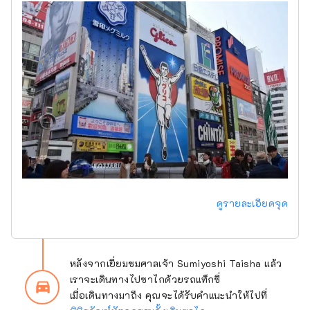
ดูรายละเอียดจุด
หลังจากเยี่ยมชมศาลเจ้า Sumiyoshi Taisha แล้ว
เราจะเดินทางไปซาไกด้วยรถแท็กซี่
directions_car_filled
เมื่อเดินทางมาถึง คุณจะได้รับคำแนะนำให้ไปที่