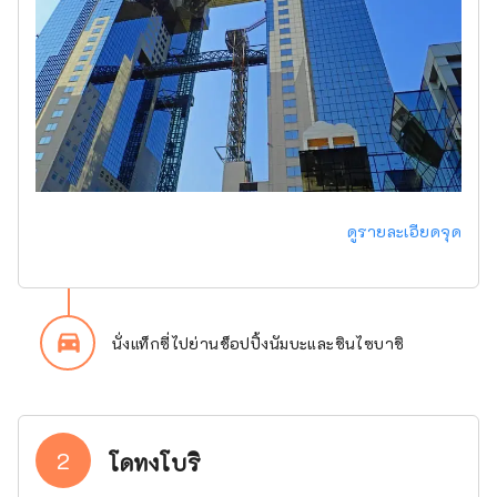
ดูรายละเอียดจุด
directions_car_filled
นั่งแท็กซี่ไปย่านช็อปปิ้งนัมบะและชินไซบาชิ
2
โดทงโบริ