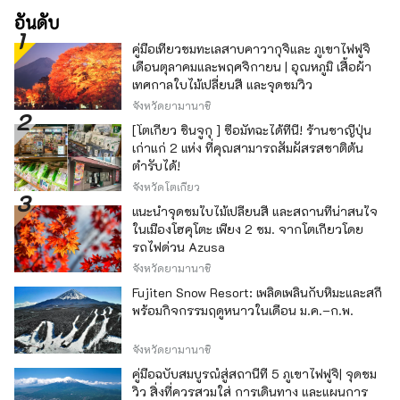
อันดับ
คู่มือเที่ยวชมทะเลสาบคาวากุจิและ ภูเขาไฟฟูจิ
เดือนตุลาคมและพฤศจิกายน | อุณหภูมิ เสื้อผ้า
เทศกาลใบไม้เปลี่ยนสี และจุดชมวิว
จังหวัดยามานาชิ
[โตเกียว ชินจูกุ ] ซื้อมัทฉะได้ที่นี่! ร้านชาญี่ปุ่น
เก่าแก่ 2 แห่ง ที่คุณสามารถสัมผัสรสชาติต้น
ตำรับได้!
จังหวัดโตเกียว
แนะนำจุดชมใบไม้เปลี่ยนสี และสถานที่น่าสนใจ
ในเมืองโฮคุโตะ เพียง 2 ชม. จากโตเกียวโดย
รถไฟด่วน Azusa
จังหวัดยามานาชิ
Fujiten Snow Resort: เพลิดเพลินกับหิมะและสกี
พร้อมกิจกรรมฤดูหนาวในเดือน ม.ค.–ก.พ.
จังหวัดยามานาชิ
คู่มือฉบับสมบูรณ์สู่สถานีที่ 5 ภูเขาไฟฟูจิ| จุดชม
วิว สิ่งที่ควรสวมใส่ การเดินทาง และแผนการ