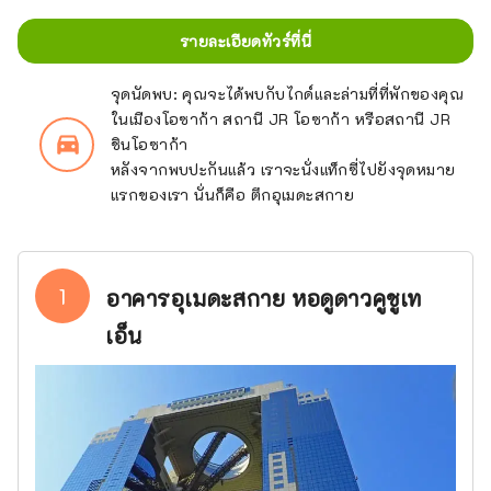
รายละเอียดทัวร์ที่นี่
จุดนัดพบ: คุณจะได้พบกับไกด์และล่ามที่ที่พักของคุณ
ในเมืองโอซาก้า สถานี JR โอซาก้า หรือสถานี JR
directions_car_filled
ชินโอซาก้า
หลังจากพบปะกันแล้ว เราจะนั่งแท็กซี่ไปยังจุดหมาย
แรกของเรา นั่นก็คือ ตึกอุเมดะสกาย
1
อาคารอุเมดะสกาย หอดูดาวคูชูเท
เอ็น