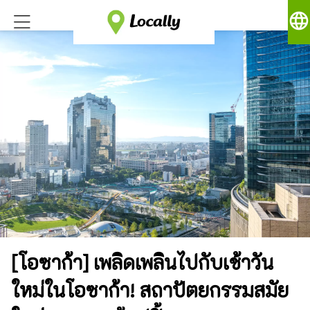
language
[โอซาก้า] เพลิดเพลินไปกับเช้าวัน
ใหม่ในโอซาก้า! สถาปัตยกรรมสมัย