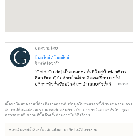
บทความโดย
โกลด์ไกด์ / โกลด์ไกด์
จังหวัดโอซาก้า
[Gold-Guide] เป็นแพลตฟอร์มที่จับคู่นักท่องเที่ยว
ที่มาเยือนญี่ปุ่นด้วยไกด์ล่ามที่ยอดเยี่ยมและให้
more
บริการทัวร์พร้อมไกด์ เรานำเสนอทัวร์พร้อมไกด์ที่
น่าจดจำสำหรับผู้ที่มองหาประสบการณ์พิเศษใน
ญี่ปุ่น นำเสน่ห์ของญี่ปุ่นมาสู่ทุกคนทั่วโลก
เนื้อหาในบทความนี้อ้างอิงจากการเก็บข้อมูลในช่วงเวลาที่เขียนบทความ อาจ
มีการเปลี่ยนแปลงของรายละเอียดสินค้า บริการ ราคาในภายหลังได้ กรุณา
ตรวจสอบกับสถานที่นั้นอีกครั้งก่อนการไปใช้บริการ
หน้าเว็บไซต์นี้ใช้เครื่องมือแปลภาษาอัตโนมัติบางส่วน