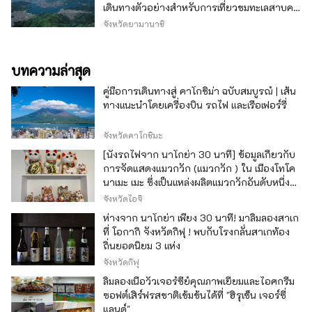
เดินทางตัวอย่างสำหรับการเที่ยวชมทะเลสาบคา
วากุจิ
จังหวัดยามานาชิ
บทความล่าสุด
คู่มือการเดินทางสู่ คาโกชิม่า ฉบับสมบูรณ์ | เส้น
ทางแนะนำโดยเครื่องบิน รถไฟ และเรือเฟอร์รี่
จังหวัดคาโกชิมะ
[นั่งรถไฟจาก นาโกย่า 30 นาที] ข้อมูลเกี่ยวกับ
การจัดแสดงแมวกวัก (แมวกวัก ) ใน เมืองโทโค
นาเมะ เมะ ซึ่งเป็นแหล่งผลิตแมวกวักอันดับหนึ่ง
ของญี่ปุ่น
จังหวัดไอจิ
ห่างจาก นาโกย่า เพียง 30 นาที! มาลิ้มลองสาเก
ที่ โอกากิ จังหวัดกิฟุ ! พบกับโรงกลั่นสาเกท้อง
ถิ่นยอดนิยม 3 แห่ง
จังหวัดกิฟุ
ลิ้มลองเนื้อวัวเจอร์ซีย์คุณภาพเยี่ยมและไอศกรีม
ซอฟต์เสิร์ฟรสชาติเข้มข้นได้ที่ "ฮิรุเซ็น เจอร์ซี่
แลนด์"