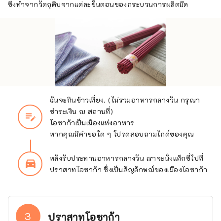
ซึ่งทำจากวัตถุดิบจากแต่ละขั้นตอนของกระบวนการผลิตมีด
ฉันจะกินข้าวเที่ยง. (ไม่รวมอาหารกลางวัน กรุณา
ชำระเงิน ณ สถานที่)
edit_note
โอซาก้าเป็นเมืองแห่งอาหาร
หากคุณมีคำขอใด ๆ โปรดสอบถามไกด์ของคุณ
หลังรับประทานอาหารกลางวัน เราจะนั่งแท็กซี่ไปที่
directions_car_filled
ปราสาทโอซาก้า ซึ่งเป็นสัญลักษณ์ของเมืองโอซาก้า
3
ปราสาทโอซาก้า