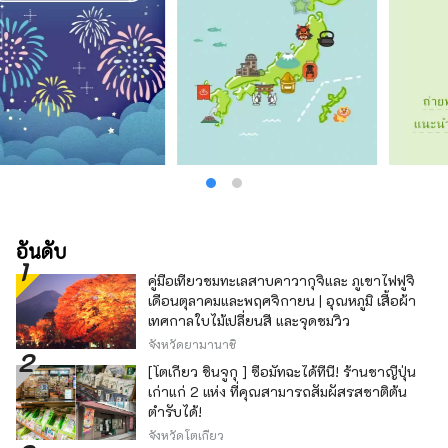
อันดับ
คู่มือเที่ยวชมทะเลสาบคาวากุจิและ ภูเขาไฟฟูจิ
เดือนตุลาคมและพฤศจิกายน | อุณหภูมิ เสื้อผ้า
เทศกาลใบไม้เปลี่ยนสี และจุดชมวิว
จังหวัดยามานาชิ
[โตเกียว ชินจูกุ ] ซื้อมัทฉะได้ที่นี่! ร้านชาญี่ปุ่น
เก่าแก่ 2 แห่ง ที่คุณสามารถสัมผัสรสชาติต้น
ตำรับได้!
จังหวัดโตเกียว