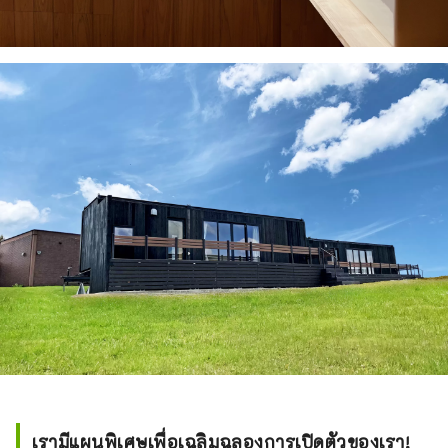
เรามีแผนพิเศษเพื่อเฉลิมฉลองการเปิดตัวของเรา!