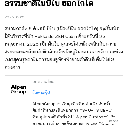
ธรรมชาติในบิไบ ฮอกไกโด
2025.05.22
สนามกอล์ฟ 5 คันทรี บิไบ (เมืองบิไบ ฮอกไกโด) จะเริ่มเปิด
ให้บริการที่พัก Hokkaido ZEN Cabin ตั้งแต่วันที่ 23 
พฤษภาคม 2025 เป็นต้นไป คุณจะได้เพลิดเพลินกับความ
สวยงามของผืนแผ่นดินอันกว้างใหญ่ในตอนกลางวัน และช่วง
เวลาสุดหรูหราในการมองดูท้องฟ้ายามค่ำคืนที่เต็มไปด้วย
ดวงดาว
บทความโดย
อัลเพนกรุ๊ป
AlpenGroup ดำเนินธุรกิจร้านค้าปลีกสำหรับ
สินค้ากีฬาและสันทนาการ ``SPORTS DEPO''
ร้านอุปกรณ์กีฬาทั่วไป ``Alpen Outdoors'' ร้าน
more
ขายอุปกรณ์กลางแจ้งเฉพาะทาง และ ``GOLF5''