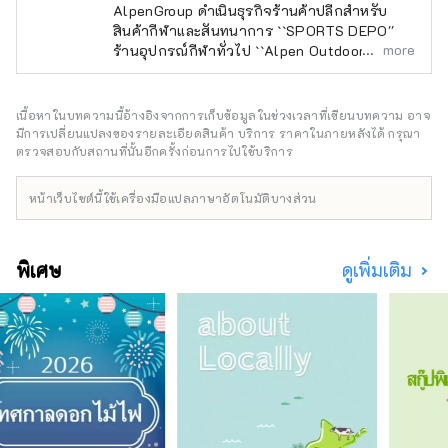
AlpenGroup ดำเนินธุรกิจร้านค้าปลีกสำหรับ
สินค้ากีฬาและสันทนาการ ``SPORTS DEPO''
more
ร้านอุปกรณ์กีฬาทั่วไป ``Alpen Outdoors'' ร้าน
ขายอุปกรณ์กลางแจ้งเฉพาะทาง และ ``GOLF5''
ร้านขายอุปกรณ์กอล์ฟเฉพาะทาง เปิดให้บริการ
ทั่วประเทศ โดยนำเสนอสินค้ากีฬาจากแบรนด์
เนื้อหาในบทความนี้อ้างอิงจากการเก็บข้อมูลในช่วงเวลาที่เขียนบทความ อาจ
กีฬาชื่อดังรวมถึง เครื่องแต่งกายและรองเท้าที่ทัน
มีการเปลี่ยนแปลงของรายละเอียดสินค้า บริการ ราคาในภายหลังได้ กรุณา
สมัยเรานำเสนอผลิตภัณฑ์และบริการที่หลาก
ตรวจสอบกับสถานที่นั้นอีกครั้งก่อนการไปใช้บริการ
หลายที่จะตอบสนองผู้ที่ชื่นชอบกีฬาทุกคน
หน้าเว็บไซต์นี้ใช้เครื่องมือแปลภาษาอัตโนมัติบางส่วน
พิเศษ
ดูเพิ่มเติม