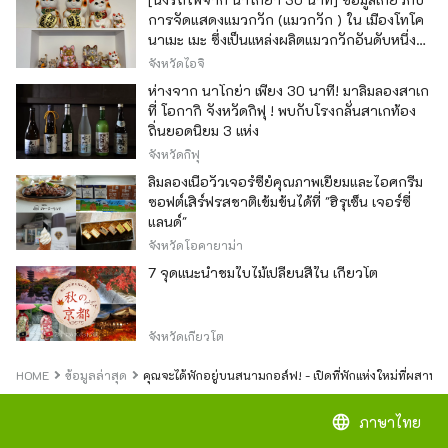
การจัดแสดงแมวกวัก (แมวกวัก ) ใน เมืองโทโค
นาเมะ เมะ ซึ่งเป็นแหล่งผลิตแมวกวักอันดับหนึ่ง
ของญี่ปุ่น
จังหวัดไอจิ
ห่างจาก นาโกย่า เพียง 30 นาที! มาลิ้มลองสาเก
ที่ โอกากิ จังหวัดกิฟุ ! พบกับโรงกลั่นสาเกท้อง
ถิ่นยอดนิยม 3 แห่ง
จังหวัดกิฟุ
ลิ้มลองเนื้อวัวเจอร์ซีย์คุณภาพเยี่ยมและไอศกรีม
ซอฟต์เสิร์ฟรสชาติเข้มข้นได้ที่ "ฮิรุเซ็น เจอร์ซี่
แลนด์"
จังหวัดโอคายาม่า
7 จุดแนะนำชมใบไม้เปลี่ยนสีใน เกียวโต
จังหวัดเกียวโต
HOME
ข้อมูลล่าสุด
คุณจะได้พักอยู่บนสนามกอล์ฟ! - เปิดที่พักแห่งใหม่ที่ผสา
language
ภาษาไทย