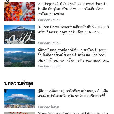
แนะนำจุดชมใบไม้เปลี่ยนสี และสถานที่น่าสนใจ
ในเมืองโฮคุโตะ เพียง 2 ชม. จากโตเกียวโดย
รถไฟด่วน Azusa
จังหวัดยามานาชิ
Fujiten Snow Resort: เพลิดเพลินกับหิมะและสกี
พร้อมกิจกรรมฤดูหนาวในเดือน ม.ค.–ก.พ.
จังหวัดยามานาชิ
คู่มือฉบับสมบูรณ์สู่สถานีที่ 5 ภูเขาไฟฟูจิ| จุดชม
วิว สิ่งที่ควรสวมใส่ การเดินทาง และแผนการ
เดินทางตัวอย่างสำหรับการเที่ยวชมทะเลสาบคา
วากุจิ
จังหวัดยามานาชิ
บทความล่าสุด
คู่มือการเดินทางสู่ คาโกชิม่า ฉบับสมบูรณ์ | เส้น
ทางแนะนำโดยเครื่องบิน รถไฟ และเรือเฟอร์รี่
จังหวัดคาโกชิมะ
[นั่งรถไฟจาก นาโกย่า 30 นาที] ข้อมูลเกี่ยวกับ