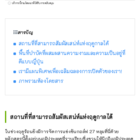
ร้านขายอุปกรณ์กอล์ฟเฉพาะทาง เปิดให้บริการ
บริการนี้รวมโฆษณาที่ได้รับการสนับสนุน
ทั่วประเทศ โดยนำเสนอสินค้ากีฬาจากแบรนด์
กีฬาชื่อดังรวมถึง เครื่องแต่งกายและรองเท้าที่ทัน
สมัยเรานำเสนอผลิตภัณฑ์และบริการที่หลาก
หลายที่จะตอบสนองผู้ที่ชื่นชอบกีฬาทุกคน
สารบัญ
สถานที่ที่สามารถสัมผัสเสน่ห์แห่งฤดูกาลได้
พื้นที่บำบัดที่ผสมผสานความงามและความเป็นอยู่ที่
ดีแบบญี่ปุ่น
เรามีแผนพิเศษเพื่อเฉลิมฉลองการเปิดตัวของเรา!
ภาพรวมห้องโดยสาร
สถานที่ที่สามารถสัมผัสเสน่ห์แห่งฤดูกาลได้
ในช่วงฤดูร้อนยังมีการจัดการแข่งขันกอล์ฟ 27 หลุมที่นี่ด้วย
หลักสูตรนี้ตั้งอยู่บนภูมิประเทศที่ราบเรียบซึ่งชวนให้นึกถึงภูมิประเทศ