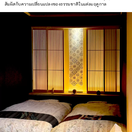
สัมผัสกับความเปลี่ยนแปลงของธรรมชาติในแต่ละฤดูกาล