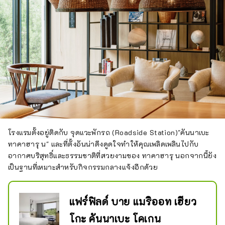
โรงแรมตั้งอยู่ติดกับ จุดแวะพักรถ (Roadside Station)"คันนาเบะ
ทาคาฮารุ น" และที่ตั้งอันน่าดึงดูดใจทำให้คุณเพลิดเพลินไปกับ
อากาศบริสุทธิ์และธรรมชาติที่สวยงามของ ทาคาฮารุ นอกจากนี้ยัง
เป็นฐานที่เหมาะสำหรับกิจกรรมกลางแจ้งอีกด้วย
แฟร์ฟิลด์ บาย แมริออท เฮียว
โกะ คันนาเบะ โคเกน