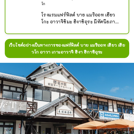
โก
โรงแรมแฟร์ฟิลด์ บาย แมริออท เฮียว
โกะ อาวาจิชิมะ ฮิงาชิอุระ มีทัศนียภาพ
อ่าวโอซาก้าแบบพาโนรามา และอยู่ใกล้
กับสวนริมทะเลอุระ ซึ่งเป็นที่ตั้งของหาด
ซันบีชของจังหวัดอุระ ซึ่งได้รับการคัด
เว็บไซต์อย่างเป็นทางการของแฟร์ฟิลด์ บาย แมริออท เฮียว เฮีย
เลือกให้เป็นหนึ่งใน 88 หาดที่เหมาะกับ
วโก อาวา เกาะอาวาจิ ฮิงา ฮิกาชิอุระ
การว่ายน้ำที่สุดในญี่ปุ่น ทำให้ที่นี่เป็น
สถานที่ที่เหมาะสำหรับการว่ายน้ำในฤดู
ร้อน สถานีริมทาง "Higashiura 
Terminal Park" ยังมีศูนย์สัมผัส
ประสบการณ์เครื่องปั้นดินเผาและ
พิพิธภัณฑ์ศิลปะที่จัดแสดงเฉพาะภาพ
วาดหมึกของแมวเท่านั้น ดังนั้นคุณจึง
สามารถเพลิดเพลินกับการดื่มด่ำกับงาน
ศิลปะได้ หากเดินต่อไปอีกหน่อยก็จะพบ
กับ Awaji Hanasajiki ทุ่งดอกไม้กว้าง
ใหญ่ที่มีช่องแคบอาคาชิและอ่าวโอซาก้า
เป็นฉากหลัง ซึ่งคุณสามารถเพลิดเพลิน