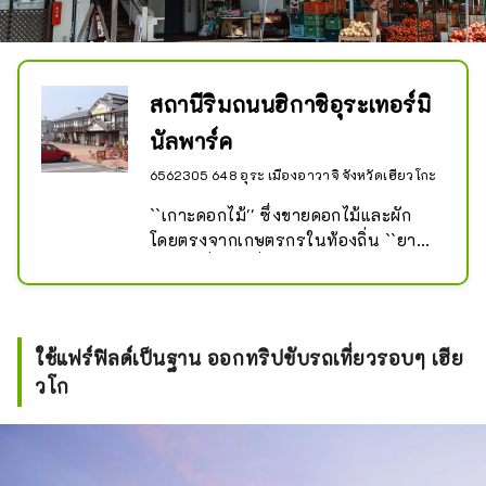
กับทิวทัศน์ดอกไม้อันงดงามที่วาดขึ้น
ตามฤดูกาลที่เปลี่ยนไป เพลิดเพลินกับ
ทริปสัมผัสเสน่ห์ของเกาะอาวาจิ โดยใช้
โรงแรมของเราในเมืองฮิงาชิอุระ เกาะ
สถานีริมถนนฮิกาชิอุระเทอร์มิ
อาวาจิ เป็นฐานที่พัก เราจะบริการท่าน
นัลพาร์ค
ด้วยใจจริง.
6562305 648 อุระ เมืองอาวาจิ จังหวัดเฮียวโกะ
``เกาะดอกไม้'' ซึ่งขายดอกไม้และผัก
โดยตรงจากเกษตรกรในท้องถิ่น ``ยามา
โตกะ'' ซึ่งเป็นที่นิยมสำหรับปลาหมึก
ยักษ์ย่าง และ ``ยูเมะ โนะ ฮามะ'' ซึ่งคุณ
จะได้พบกับผลิตภัณฑ์ในท้องถิ่น เช่น 
ท้องถิ่น ธูปและของเล่น มีร้านค้า
ใช้แฟร์ฟิลด์เป็นฐาน ออกทริปขับรถเที่ยวรอบๆ เฮีย
วโก