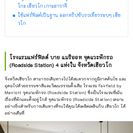
โกะ เฮียวโก เกาะอาวาจิ
กับพื้นที่จนพอใจแล้ว ให้ใช้เวลาพักผ่อนที่โรงแรม
สักพัก เหมือนกับว่าคุณได้กลับมาถึงบ้าน พร้อม
ใช้แฟร์ฟิลด์เป็นฐาน ออกทริปขับรถเที่ยวรอบๆ เฮีย
Wi-Fi ความเร็วสูงฟรี และโต๊ะที่มีปลั๊กไฟ เหมาะ
วโก
สำหรับการทำงานเป็นอย่างยิ่ง เพลิดเพลินไปกับ
รูปแบบการเดินทางใหม่ที่ให้คุณสามารถท่อง
เที่ยวไปทั่วญี่ปุ่นได้อย่างอิสระ พร้อมสัมผัสกับ
เสน่ห์ของแต่ละภูมิภาค
โรงแรมแฟร์ฟิลด์ บาย แมริออท จุดแวะพักรถ
(Roadside Station) 4 แห่งใน จังหวัดเฮียวโก
จังหวัดเฮียวโก สามารถเดินทางไปได้สะดวกจากภูมิภาคคันไซ และ
อุดมไปด้วยธรรมชาติและวัฒนธรรมดั้งเดิม โรงแรม Fairfield by
Marriott จุดแวะพักรถ (Roadside Station) ซึ่งเป็นโรงแรมที่เน้น
เรื่องที่พักและตั้งอยู่ใกล้ จุดแวะพักรถ (Roadside Station) เหมาะ
อย่างยิ่งสำหรับการเดินทางที่จะให้คุณได้เพลิดเพลินกับ เฮียวโก ได้
อย่างเต็มที่