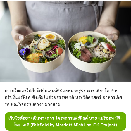
ทำไมไม่ลองไปสัมผัสกับเสน่ห์ที่น้อยคนจะรู้จักของ เฮียวโก ด้วย
ทริปที่แฟร์ฟิลด์ ซึ่งเต็มไปด้วยธรรมชาติ ประวัติศาสตร์ อาหารเลิศ
รส และกิจกรรมต่างๆ มากมาย
เว็บไซต์อย่างเป็นทางการ โครงการแฟร์ฟิลด์ บาย แมริออท มิจิ-
โนะ-เอกิ (Fairfield by Marriott Michi-no-Eki Project)