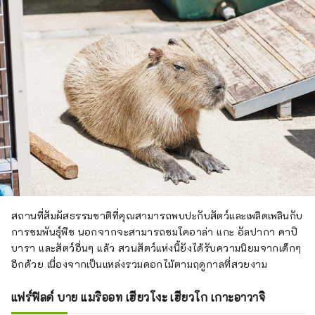
สถานที่สัมผัสธรรมชาติที่คุณสามารถพบปะกับสัตว์และเพลิดเพลินกับ
การชมพันธุ์พืช นอกจากจะสามารถชมโคอาล่า แกะ อัลปากา คาปิ
บารา และสัตว์อื่นๆ แล้ว สวนสัตว์แห่งนี้ยังได้รับความนิยมจากเด็กๆ
อีกด้วย เนื่องจากเป็นแหล่งรวมดอกไม้ตามฤดูกาลที่สวยงาม
แฟร์ฟิลด์ บาย แมริออท เฮียวโงะ เฮียวโก เกาะอาวาจิ