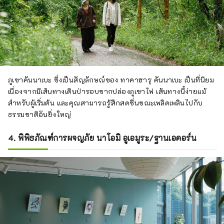
ภูเขาคันนาเบะ ซึ่งเป็นสัญลักษณ์ของ ทาคาฮารุ คันนาเบะ เป็นที่นิยม
เนื่องจากมีเส้นทางเดินป่ารอบซากปล่องภูเขาไฟ เส้นทางนี้ง่ายแม้
สำหรับผู้เริ่มต้น และคุณสามารถรู้สึกสดชื่นขณะเพลิดเพลินไปกับ
ธรรมชาติอันยิ่งใหญ่
4. พิพิธภัณฑ์การผจญภัย นาโอมิ อูเอมูระ/ฐานเอคอร์น