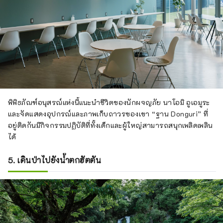
พิพิธภัณฑ์อนุสรณ์แห่งนี้แนะนำชีวิตของนักผจญภัย นาโอมิ อูเอมูระ
และจัดแสดงอุปกรณ์และภาพเก็บถาวรของเขา “ฐาน Donguri” ที่
อยู่ติดกันมีกิจกรรมปฏิบัติที่ทั้งเด็กและผู้ใหญ่สามารถสนุกเพลิดเพลิน
ได้
5. เดินป่าไปยังน้ำตกฮัตตัน