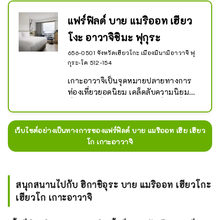
แฟร์ฟิลด์ บาย แมริออท เฮียว
โงะ อาวาจิชิมะ ฟุกุระ
656-0501 จังหวัดเฮียวโกะ เมืองมินามิอาวาจิ ฟุ
กุระ-โค 512-154
เกาะอาวาจิเป็นจุดหมายปลายทางการ
ท่องเที่ยวยอดนิยม เคล็ดลับความนิยมอยู่
ที่เส้นทางปั่นจักรยานอันน่าตื่นตาตื่นใจ
ที่เรียกว่า "อะวาจิจิ" ซึ่งล้อมรอบเกาะ 
แฟร์ฟิลด์ บาย แมริออท เฮียวโกะ อาวาจิ
เว็บไซต์อย่างเป็นทางการของแฟร์ฟิลด์ บาย แมริออท เฮีย เฮียว
ชิมะ ฟุกุระ เป็นโรงแรมในเมืองมินามิ
โก เกาะอาวาจิ
อาวาจิ ซึ่งเป็นฐานที่ตั้งที่สมบูรณ์แบบ
สำหรับครอบครัวที่ต้องการสำรวจเกาะ
อาวาจิที่มีเสน่ห์ และเราสัญญาว่าคุณจะ
ได้พักอย่างสะดวกสบาย สถานีริมถนน 
สนุกสนานไปกับ ฮิกาชิอุระ บาย แมริออท เฮียวโกะ
Fukura ตั้งอยู่ใกล้กับโรงแรมของเราบน
เฮียวโก เกาะอาวาจิ
เกาะอาวาจิในจังหวัดเฮียวโงะ ห่างจาก
อ่าว Fukura เพียงระยะทางสั้นๆ บน