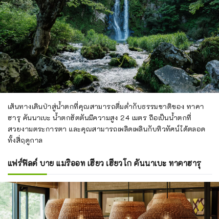
เส้นทางเดินป่าสู่น้ำตกที่คุณสามารถดื่มด่ำกับธรรมชาติของ ทาคา
ฮารุ คันนาเบะ น้ำตกฮัตตันมีความสูง 24 เมตร ถือเป็นน้ำตกที่
สวยงามตระการตา และคุณสามารถเพลิดเพลินกับทิวทัศน์ได้ตลอด
ทั้งสี่ฤดูกาล
แฟร์ฟิลด์ บาย แมริออท เฮียว เฮียวโก คันนาเบะ ทาคาฮารุ