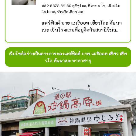
669-5372 59-30 คุริซูโนะ, ฮิดากะ-โช, เมืองโท
โยโอกะ, จังหวัดเฮียวโงะ
แฟร์ฟิลด์ บาย แมริออท เฮียวโกะ คันนา
เบะ เป็นโรงแรมที่อยู่ติดกับสถานีริมถนน
คันนาเบะโคเก็นในจังหวัดเฮียวโกะ 
ที่ราบสูงคันนาเบะเป็นที่รู้จักในฐานะ
พื้นที่รีสอร์ททุกฤดูกาล ซึ่งการเก็บผักป่า
เว็บไซต์อย่างเป็นทางการของแฟร์ฟิลด์ บาย แมริออท เฮียว เฮีย
และการเดินป่าเป็นที่นิยมในฤดูใบไม้ผลิ 
วโก คันนาเบะ ทาคาฮารุ
การเล่นพาราไกลดิ้งและเล่นสกีบนหญ้า
ในฤดูร้อน และการชมใบไม้เปลี่ยนสีและ
ทัวร์น้ำตกในฤดูใบไม้ร่วง ในฤดูหนาว 
เป็นที่ต้อนรับนักท่องเที่ยวจำนวนมาก 
เพราะเป็นสถานที่เล่นสกีและกีฬาฤดู
หนาวอื่นๆ สำหรับการรับประทาน
อาหาร แขกสามารถเพลิดเพลินไปกับ
ร้านอาหารมากมายในบริเวณโดยรอบ 
อาหารท้องถิ่นที่มีชื่อเสียง ได้แก่ เนื้อทาจิ
มะ เส้นโซบะบดสด และผักจากที่สูง 
โปรดใช้โรงแรมของเราในเมืองฮิดากะ