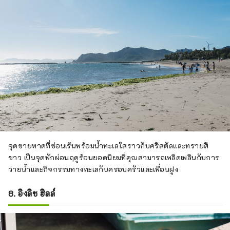
จุดชายหาดที่ซ่อนเร้นพร้อมน้ำทะเลใสราวกับคริสตัลและทรายสี
ขาว เป็นจุดพักผ่อนฤดูร้อนยอดนิยมที่คุณสามารถเพลิดเพลินกับการ
ว่ายน้ำและกิจกรรมทางทะเลกับครอบครัวและเพื่อนฝูง
8. อิงลิช ฮิลล์