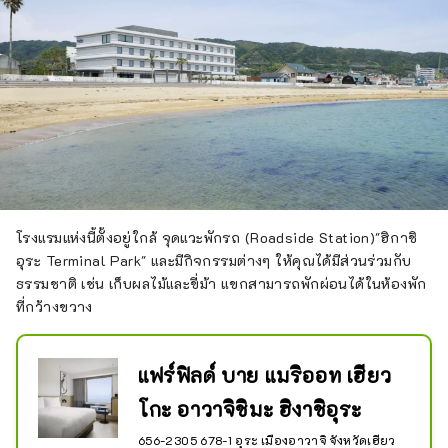
โรงแรมแห่งนี้ตั้งอยู่ใกล้ จุดแวะพักรถ (Roadside Station)"ฮิกาชิ
อุระ Terminal Park" และมีกิจกรรมต่างๆ ให้คุณได้มีส่วนร่วมกับ
ธรรมชาติ เช่น เก็บผลไม้และขี่ม้า แขกสามารถพักผ่อนได้ในห้องพัก
ที่กว้างขวาง
แฟร์ฟิลด์ บาย แมริออท เฮียว
โกะ อาวาจิชิมะ ฮิงาชิอุระ
656-2305 678-1 อุระ เมืองอาวาจิ จังหวัดเฮียว