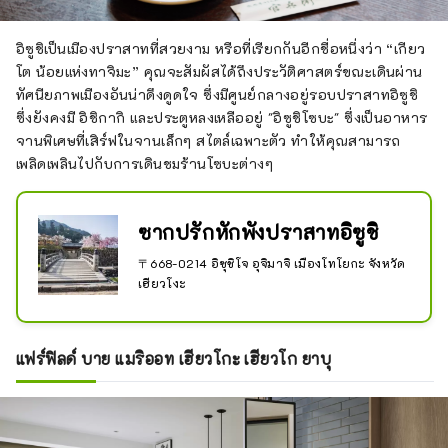
อิซูชิเป็นเมืองปราสาทที่สวยงาม หรือที่เรียกกันอีกชื่อหนึ่งว่า “เกียว
โต น้อยแห่งทาจิมะ” คุณจะสัมผัสได้ถึงประวัติศาสตร์ขณะเดินผ่าน
ทัศนียภาพเมืองอันน่าดึงดูดใจ ซึ่งมีศูนย์กลางอยู่รอบปราสาทอิซูชิ
ซึ่งยังคงมี อิชิกากิ และประตูหลงเหลืออยู่ "อิซูชิโซบะ" ซึ่งเป็นอาหาร
จานพิเศษที่เสิร์ฟในจานเล็กๆ สไตล์เฉพาะตัว ทำให้คุณสามารถ
เพลิดเพลินไปกับการเดินชมร้านโซบะต่างๆ
ซากปรักหักพังปราสาทอิซูชิ
〒668-0214 อิซุชิโจ อุจิมาจิ เมืองโทโยกะ จังหวัด
เฮียวโงะ
แฟร์ฟิลด์ บาย แมริออท เฮียวโกะ เฮียวโก ยาบุ