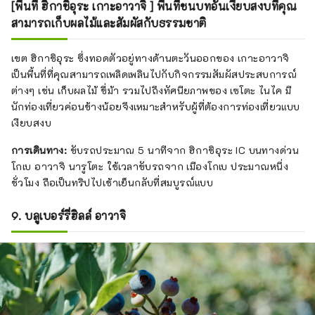
[พื้นที่ ฮิกาชิอุระ เกาะอาวาจิ ] พื้นที่ชนบทอันเงียบสงบที่คุณ
ปลายสุดทางใต้ของเกาะ สถานีริมถนน
สามารถเก็บผลไม้และสัมผัสกับธรรมชาติ
แห่งนี้เป็นหนึ่งในสถานที่ท่องเที่ยวที่ไม่
ควรพลาดท่ามกลางแหล่งท่องเที่ยว
เขต ฮิกาชิอุระ ซึ่งทอดตัวอยู่ทางด้านตะวันออกของ เกาะอาวาจิ
มากมายบนเกาะ โรงแรมของเราตั้งอยู่
เป็นพื้นที่ที่คุณสามารถเพลิดเพลินไปกับกิจกรรมสัมผัสประสบการณ์
ในทำเลสะดวก ใกล้กับร้านอาหารที่
ต่างๆ เช่น เก็บผลไม้ ขี่ม้า รวมไปถึงทัศนียภาพของ เซโตะ ไนไค มี
เสิร์ฟอาหารทะเลสดๆ บริษัทเรือสำราญ
นักท่องเที่ยวค่อนข้างน้อยจึงเหมาะสำหรับผู้ที่ต้องการท่องเที่ยวแบบ
ที่จะพาคุณไปใกล้กับวังน้ำวนนารูโตะ
เงียบสงบ
อันโด่งดัง และโรงละครอาวาจินิงโย ซึ่ง
คุณสามารถรับชมโรงละครหุ่นกระบอก
การเดินทาง:
ขับรถประมาณ 5 นาทีจาก ฮิกาชิอุระ IC บนทางด่วน
อาวาจิที่มีอายุกว่า 500 ปีได้
โกเบ อาวาจิ นารูโตะ ใช้เวลาขับรถจาก เมืองโกเบ ประมาณหนึ่ง
ชั่วโมง ถือเป็นทริปไปเช้าเย็นกลับที่สมบูรณ์แบบ
9. บลูเบอร์รี่ฮิลล์ อาวาจิ