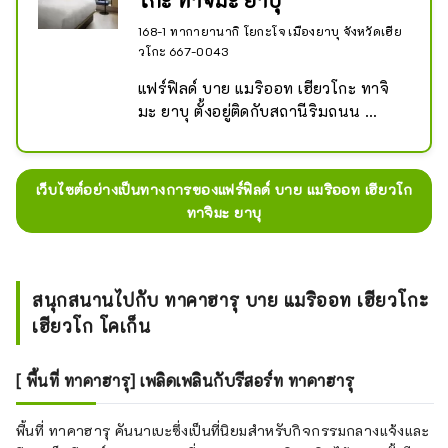
โกะ ทาจิมะ ยาบุ
168-1 ทากายานากิ โยกะโจ เมืองยาบุ จังหวัดเฮีย
วโกะ 667-0043
แฟร์ฟิลด์ บาย แมริออท เฮียวโกะ ทาจิ
มะ ยาบุ ตั้งอยู่ติดกับสถานีริมถนน 
"โยกะ ทาจิมะกุระ" ในเมืองยาบุ ให้
บริการที่พักอันผ่อนคลายและเงียบสงบ 
เมืองนี้มีถนนเก่าๆ เรียงรายไปด้วยอุดัตสึ 
เว็บไซต์อย่างเป็นทางการของแฟร์ฟิลด์ บาย แมริออท เฮียวโก
(กำแพงไฟ) และยังคงบรรยากาศของ
ทาจิมะ ยาบุ
สมัยที่เมืองยาบุเจริญรุ่งเรืองในฐานะ
ท่าเรือและมีบ้านเรือนของพ่อค้าเรียง
รายอยู่ ภูมิภาคยาบุอุดมไปด้วย
ธรรมชาติที่สวยงามและแหล่งท่องเที่ยว
สนุกสนานไปกับ ทาคาฮารุ บาย แมริออท เฮียวโกะ
ที่น่าสนใจ เช่น นาขั้นบันไดเบตสึมิยะ 
เฮียวโก โคเก็น
ซึ่งเป็นนาขั้นบันได 130 แห่งที่มีฉากหลัง
เป็นภูเขาฮิอุโนะซึ่งรู้จักกันในชื่อหลังคา
[ พื้นที่ ทาคาฮารุ] เพลิดเพลินกับรีสอร์ท ทาคาฮารุ
ของจังหวัดเฮียวโก ยังสะดวกสำหรับการ
เดินทางไปยังที่ราบสูงฮาจิฮาจิคิตะและ
พื้นที่ ทาคาฮารุ คันนาเบะซึ่งเป็นที่นิยมสำหรับกิจกรรมกลางแจ้งและ
เมืองปราสาทอิซูชิอีกด้วย หลังจากเที่ยว