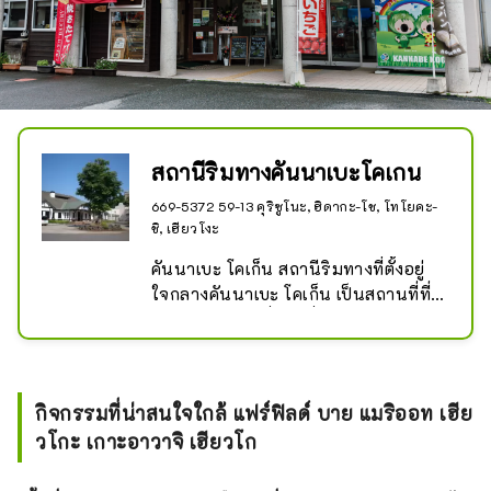
เป็นฐานสำหรับการเดินทางของคุณไป
คันนาเบะ เมืองโทโยโอกะ ซึ่งมีสถานที่
ท่องเที่ยวและอาหารเลิศรสมากมาย เรา
ยินดีต้อนรับคุณด้วยพื้นที่ที่สะดวกสบาย
และการบริการที่อบอุ่น
สถานีริมทางคันนาเบะโคเกน
669-5372 59-13 คุริซูโนะ, ฮิดากะ-โช, โทโยคะ-
ชิ, เฮียวโงะ
คันนาเบะ โคเก็น สถานีริมทางที่ตั้งอยู่
ใจกลางคันนาเบะ โคเก็น เป็นสถานที่ที่
คุณควรแวะมาเมื่อมาที่คันนาเบะ โคเก็น 
เนื่องจากมีผลิตภัณฑ์เฉพาะทางและร้าน
ขายตรงทางการเกษตร ร้านอาหาร และ
บ่อน้ำพุร้อน
กิจกรรมที่น่าสนใจใกล้ แฟร์ฟิลด์ บาย แมริออท เฮีย
วโกะ เกาะอาวาจิ เฮียวโก