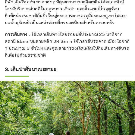
กีฬา เป็นรีสอร์ท ทาคาฮารุ ที่คุณสามารถเพลิดเพลินได้ตลอดทั้งปี
ชมจังหวัดเฮียวโกแล้ว พักผ่อนในห้อง
โดยมีบริการเล่นสกีในฤดูหนาว เดินป่า และตั้งแคมป์ในฤดูร้อน
พักของโรงแรมที่เรียบง่ายแต่กว้างขวาง 
ทิวทัศน์ธรรมชาติอันยิ่งใหญ่ตระการตาของภูมิประเทศภูเขาไฟและ
พร้อมน้ำขวดฟรี ชุดเครื่องนอนสบาย 
บ่อน้ำพุร้อนยังเป็นแหล่งท่องเที่ยวยอดนิยมสำหรับครอบครัว
และห้องอาบน้ำประหยัดพื้นที่ Wi-Fi ฟรี
ทั่วทั้งโรงแรม ทำให้ที่นี่เป็นสถานที่ที่
การเดินทาง
: ใช้เวลาเดินทางโดยรถยนต์ประมาณ 25 นาทีจาก
เหมาะกับการทำงานในยาบุ ไม่ว่าคุณจะ
สถานี Ebara บนสายหลัก JR Sanin ใช้เวลาขับรถจาก เมืองโอซาก้
มาที่นี่เพื่อธุรกิจหรือพักผ่อน เรามีสภาพ
า ประมาณ 3 ชั่วโมง และคุณสามารถเพลิดเพลินไปกับเส้นทางขับรถ
แวดล้อมที่ผ่อนคลายให้เลือก
ที่เต็มไปด้วยธรรมชาติ
3. เดินป่าคันนาเบะยามะ