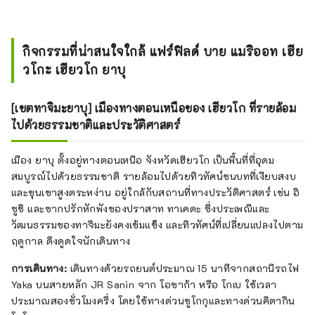
กิจกรรมที่น่าสนใจใกล้ แฟร์ฟิลด์ บาย แมริออท เฮีย
วโกะ เฮียวโก ยาบุ
[เขตทาจิมะยาบุ] เมืองทางตอนเหนือของ เฮียวโก ที่รายล้อม
ไปด้วยธรรมชาติและประวัติศาสตร์
เมือง ยาบุ ตั้งอยู่ทางตอนเหนือ จังหวัดเฮียวโก เป็นพื้นที่ที่อุดม
สมบูรณ์ไปด้วยธรรมชาติ รายล้อมไปด้วยทิวทัศน์ชนบทที่เงียบสงบ
และขุนเขาสูงตระหง่าน อยู่ใกล้กับสถานที่ทางประวัติศาสตร์ เช่น อิ
ซูชิ และซากปรักหักพังของปราสาท ทาเคดะ ซึ่งประเพณีและ
วัฒนธรรมของทาจิมะยังคงเข้มแข็ง และทิวทัศน์ที่เปลี่ยนแปลงไปตาม
ฤดูกาล ดึงดูดใจนักเดินทาง
การเดินทาง:
เดินทางด้วยรถยนต์ประมาณ 15 นาทีจากสถานีรถไฟ
Yaka บนสายหลัก JR Sanin จาก โอซาก้า หรือ โกเบ ใช้เวลา
ประมาณสองชั่วโมงครึ่ง โดยใช้ทางด่วนชูโกกุและทางด่วนคิตากิน