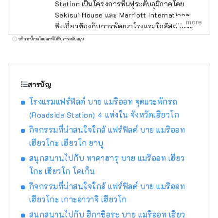
Station เป็นโครงการฟื้นฟูระดับภูมิภาคโดย
Sekisui House และ Marriott International
more
ซึ่งเกี่ยวข้องกับการพัฒนาโรงแรมใกล้สถานีริม
ถนนทั่วประเทศ ตั้งแต่ฮอกไกโดไปจนถึงคิวชู เรา
บริการนี้รวมโฆษณาที่ได้รับการสนับสนุน
จงใจไม่จัดให้มีบริการอาหารภายในโรงแรม แต่
ส่งเสริมให้แขกใช้บริการจุดบริการริมถนนและ
ร้านอาหารท้องถิ่นแทน เพื่อให้แขกได้พบปะกับ
คนในท้องถิ่น เพลิดเพลินกับอาหาร และสัมผัส
สารบัญ
เสน่ห์ของพื้นที่อย่างเต็มที่ พนักงานของโรงแรมมี
โรงแรมแฟร์ฟิลด์ บาย แมริออท จุดแวะพักรถ
ความคุ้นเคยกับพื้นที่นั้นๆ และจะแนะนำข้อมูลตาม
(Roadside Station) 4 แห่งใน จังหวัดเฮียวโก
ฤดูกาลและสถานที่ท่องเที่ยวที่เป็นเอกลักษณ์ของ
พื้นที่นั้นๆ ห้องพักของแขกตกแต่งอย่างเรียบง่าย
กิจกรรมที่น่าสนใจใกล้ แฟร์ฟิลด์ บาย แมริออท
และเงียบสงบ มีเตียง Simmons นุ่มสบาย และ
เฮียวโกะ เฮียวโก ยาบุ
ห้องน้ำแบบฝักบัวเรนชาวเวอร์ แต่ไม่มีอ่างอาบน้ำ
สนุกสนานไปกับ ทาคาฮารุ บาย แมริออท เฮียว
ล็อบบี้เลานจ์ของโรงแรมมีโต๊ะขนาดใหญ่
โกะ เฮียวโก โคเก็น
ไมโครเวฟ เตาอบปิ้งขนมปัง เครื่องชงกาแฟ ชา
ญี่ปุ่น และซุปมิโซะ พักผ่อนในห้องพักและ
กิจกรรมที่น่าสนใจใกล้ แฟร์ฟิลด์ บาย แมริออท
เพลิดเพลินไปกับสินค้าที่ซื้อจากจุดบริการริมถนน
เฮียวโกะ เกาะอาวาจิ เฮียวโก
ซูเปอร์มาร์เก็ตในท้องถิ่น โรงกลั่นไวน์ และโรง
สนุกสนานไปกับ ฮิกาชิอุระ บาย แมริออท เฮียว
กลั่นสาเกในเลานจ์ล็อบบี้ หลังจากเพลิดเพลินไป