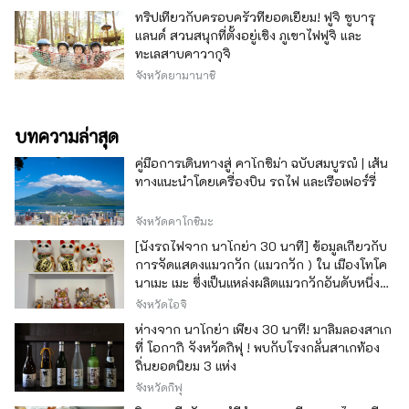
ทริปเที่ยวกับครอบครัวที่ยอดเยี่ยม! ฟูจิ ซูบารุ
แลนด์ สวนสนุกที่ตั้งอยู่เชิง ภูเขาไฟฟูจิ และ
ทะเลสาบคาวากุจิ
จังหวัดยามานาชิ
บทความล่าสุด
คู่มือการเดินทางสู่ คาโกชิม่า ฉบับสมบูรณ์ | เส้น
ทางแนะนำโดยเครื่องบิน รถไฟ และเรือเฟอร์รี่
จังหวัดคาโกชิมะ
[นั่งรถไฟจาก นาโกย่า 30 นาที] ข้อมูลเกี่ยวกับ
การจัดแสดงแมวกวัก (แมวกวัก ) ใน เมืองโทโค
นาเมะ เมะ ซึ่งเป็นแหล่งผลิตแมวกวักอันดับหนึ่ง
ของญี่ปุ่น
จังหวัดไอจิ
ห่างจาก นาโกย่า เพียง 30 นาที! มาลิ้มลองสาเก
ที่ โอกากิ จังหวัดกิฟุ ! พบกับโรงกลั่นสาเกท้อง
ถิ่นยอดนิยม 3 แห่ง
จังหวัดกิฟุ