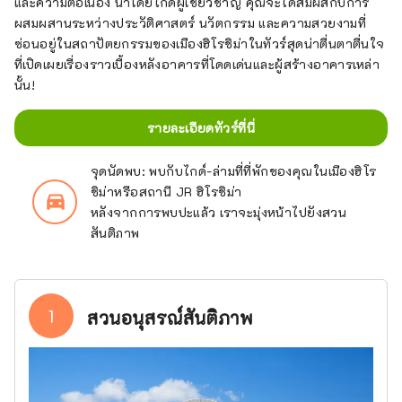
และความต่อเนื่อง นำโดยไกด์ผู้เชี่ยวชาญ คุณจะได้สัมผัสกับการ
ผสมผสานระหว่างประวัติศาสตร์ นวัตกรรม และความสวยงามที่
ซ่อนอยู่ในสถาปัตยกรรมของเมืองฮิโรชิม่าในทัวร์สุดน่าตื่นตาตื่นใจ
ที่เปิดเผยเรื่องราวเบื้องหลังอาคารที่โดดเด่นและผู้สร้างอาคารเหล่า
นั้น!
รายละเอียดทัวร์ที่นี่
จุดนัดพบ: พบกับไกด์-ล่ามที่ที่พักของคุณในเมืองฮิโร
ชิม่าหรือสถานี JR ฮิโรชิม่า
directions_car_filled
หลังจากการพบปะแล้ว เราจะมุ่งหน้าไปยังสวน
สันติภาพ
1
สวนอนุสรณ์สันติภาพ