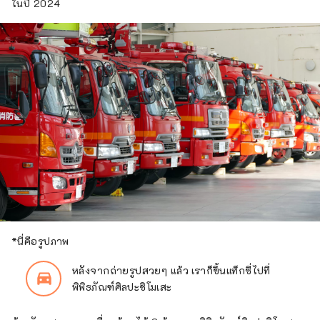
ในปี 2024
*นี่คือรูปภาพ
หลังจากถ่ายรูปสวยๆ แล้ว เราก็ขึ้นแท็กซี่ไปที่
directions_car_filled
พิพิธภัณฑ์ศิลปะชิโมเสะ