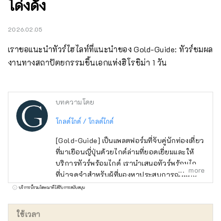
โด่งดัง
2026.02.05
เราขอแนะนำทัวร์ไฮไลท์ที่แนะนำของ Gold-Guide: ทัวร์ชมผล
งานทางสถาปัตยกรรมชิ้นเอกแห่งฮิโรชิม่า 1 วัน
บทความโดย
โกลด์ไกด์ / โกลด์ไกด์
[Gold-Guide] เป็นแพลตฟอร์มที่จับคู่นักท่องเที่ยว
ที่มาเยือนญี่ปุ่นด้วยไกด์ล่ามที่ยอดเยี่ยมและให้
บริการทัวร์พร้อมไกด์ เรานำเสนอทัวร์พร้อมไกด์
more
ที่น่าจดจำสำหรับผู้ที่มองหาประสบการณ์พิเศษ
ในญี่ปุ่น นำเสน่ห์ของญี่ปุ่นมาสู่ทุกคนทั่วโลก
บริการนี้รวมโฆษณาที่ได้รับการสนับสนุน
ใช้เวลา