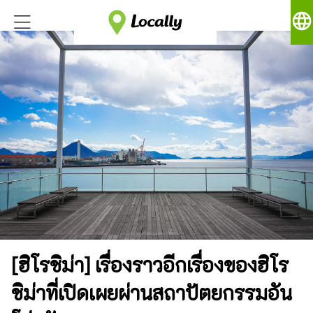
language
[ฮิโรชิม่า] เรื่องราวอีกเรื่องของฮิโร
ชิม่าที่เปิดเผยผ่านสถาปัตยกรรมอัน