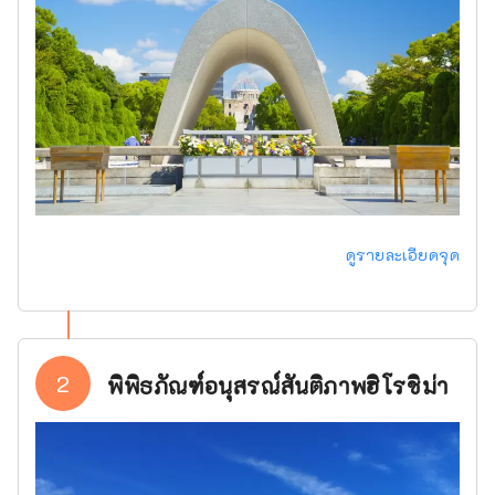
ดูรายละเอียดจุด
2
พิพิธภัณฑ์อนุสรณ์สันติภาพฮิโรชิม่า