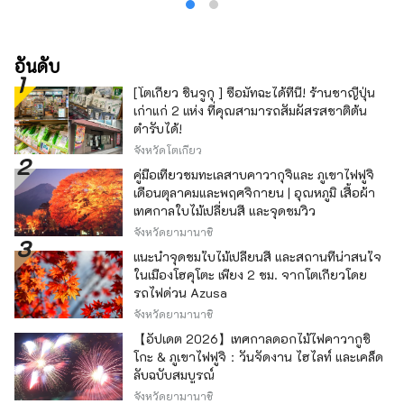
อันดับ
[โตเกียว ชินจูกุ ] ซื้อมัทฉะได้ที่นี่! ร้านชาญี่ปุ่น
เก่าแก่ 2 แห่ง ที่คุณสามารถสัมผัสรสชาติต้น
ตำรับได้!
จังหวัดโตเกียว
คู่มือเที่ยวชมทะเลสาบคาวากุจิและ ภูเขาไฟฟูจิ
เดือนตุลาคมและพฤศจิกายน | อุณหภูมิ เสื้อผ้า
เทศกาลใบไม้เปลี่ยนสี และจุดชมวิว
จังหวัดยามานาชิ
แนะนำจุดชมใบไม้เปลี่ยนสี และสถานที่น่าสนใจ
ในเมืองโฮคุโตะ เพียง 2 ชม. จากโตเกียวโดย
รถไฟด่วน Azusa
จังหวัดยามานาชิ
【อัปเดต 2026】เทศกาลดอกไม้ไฟคาวากูชิ
โกะ & ภูเขาไฟฟูจิ：วันจัดงาน ไฮไลท์ และเคล็ด
ลับฉบับสมบูรณ์
จังหวัดยามานาชิ