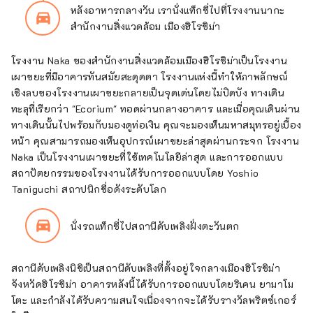
หลังอาหารกลางวัน เรานั่งแท็กซี่ไปที่โรงงานนากะ
directions_car_filled
สำนักงานสิ่งแวดล้อม เมืองฮิโรชิม่า
โรงงาน Naka ของสำนักงานสิ่งแวดล้อมเมืองฮิโรชิม่าเป็นโรงงาน
เผาขยะที่มีอาคารทันสมัยสะดุดตา โรงงานแห่งนี้ทำให้ภาพลักษณ์
เชิงลบของโรงงานเผาขยะกลายเป็นจุดเด่นโดยไม่ปิดบัง ทางเดิน
ทะลุที่เรียกว่า "Ecorium" ทอดผ่านกลางอาคาร และเมื่อคุณเดินผ่าน
ทางเดินนั้นไปพร้อมกับมองดูท่อเงิน คุณจะมองเห็นมหาสมุทรอยู่เบื้อง
หน้า คุณสามารถมองเห็นอุปกรณ์เผาขยะล่าสุดผ่านกระจก โรงงาน
Naka เป็นโรงงานเผาขยะที่ใช้เทคโนโลยีล่าสุด และการออกแบบ
สถาปัตยกรรมของโรงงานได้รับการออกแบบโดย Yoshio
Taniguchi สถาปนิกชื่อดังระดับโลก
directions_car_filled
นั่งรถแท็กซี่ไปสถานีดับเพลิงฝั่งตะวันตก
สถานีดับเพลิงนิชิเป็นสถานีดับเพลิงที่ตั้งอยู่ใจกลางเมืองฮิโรชิม่า
จังหวัดฮิโรชิม่า อาคารหลังนี้ได้รับการออกแบบโดยริเคน ยามาโม
โตะ และกำลังได้รับความสนใจเนื่องจากจะได้รับรางวัลพริตซ์เกอร์