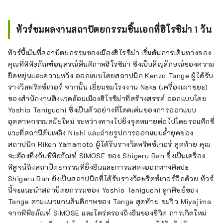
ทัวร์ชมผลงานสถาปัตยกรรมชิ้นเอกที่ฮิโรชิม่า 1 วัน
ทัวร์นี้เน้นที่สถาปัตยกรรมของเมืองฮิโรชิม่า เริ่มต้นการเดินทางของ
คุณที่พิพิธภัณฑ์อนุสรณ์สันติภาพฮิโรชิม่า ซึ่งเป็นสัญลักษณ์ของความ
ยืดหยุ่นและความหวัง ออกแบบโดยสถาปนิก Kenzo Tange ผู้ได้รับ
รางวัลพริตซ์เกอร์ จากนั้น เยี่ยมชมโรงงาน Naka (เครื่องเผาขยะ)
ของสำนักงานสิ่งแวดล้อมเมืองฮิโรชิม่าที่สร้างสรรค์ ออกแบบโดย
Yoshio Taniguchi ซึ่งเป็นตัวอย่างที่โดดเด่นของการออกแบบ
อุตสาหกรรมสมัยใหม่ ระหว่างทางไปยังจุดหมายต่อไปโดยรถแท็กซี่
แวะที่สถานีดับเพลิง Nishi และถ่ายรูปการออกแบบล้ำยุคของ
สถาปนิก Riken Yamamoto ผู้ได้รับรางวัลพริตซ์เกอร์ สุดท้าย คุณ
จะต้องทึ่งกับพิพิธภัณฑ์ SIMOSE ของ Shigeru Ban ซึ่งเป็นเครื่อง
พิสูจน์ถึงสถาปัตยกรรมที่ยั่งยืนและการแสดงออกทางศิลปะ
Shigeru Ban ยังเป็นสถาปนิกที่ได้รับรางวัลพริตซ์เกอร์อีกด้วย ทัวร์
นี้จะแนะนำสถาปัตยกรรมของ Yoshio Taniguchi ลูกศิษย์ของ
Tange ตามแนวแกนสันติภาพของ Tange สุดท้าย ชมวิว Miyajima
จากพิพิธภัณฑ์ SIMOSE และไตร่ตรองถึงธีมของชีวิต การเกิดใหม่