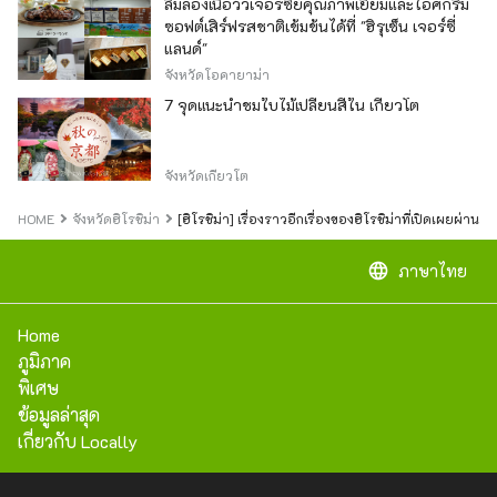
ลิ้มลองเนื้อวัวเจอร์ซีย์คุณภาพเยี่ยมและไอศกรีม
ซอฟต์เสิร์ฟรสชาติเข้มข้นได้ที่ "ฮิรุเซ็น เจอร์ซี่
แลนด์"
จังหวัดโอคายาม่า
7 จุดแนะนำชมใบไม้เปลี่ยนสีใน เกียวโต
จังหวัดเกียวโต
HOME
จังหวัดฮิโรชิม่า
[ฮิโรชิม่า] เรื่องราวอีกเรื่องของฮิโรชิม่าที่เปิดเผยผ่า
language
ภาษาไทย
Home
ภูมิภาค
พิเศษ
ข้อมูลล่าสุด
เกี่ยวกับ Locally