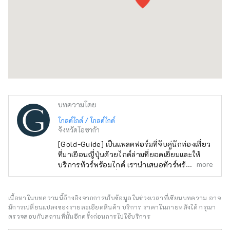
บทความโดย
โกลด์ไกด์ / โกลด์ไกด์
จังหวัดโอซาก้า
[Gold-Guide] เป็นแพลตฟอร์มที่จับคู่นักท่องเที่ยว
ที่มาเยือนญี่ปุ่นด้วยไกด์ล่ามที่ยอดเยี่ยมและให้
more
บริการทัวร์พร้อมไกด์ เรานำเสนอทัวร์พร้อมไกด์ที่
น่าจดจำสำหรับผู้ที่มองหาประสบการณ์พิเศษใน
ญี่ปุ่น นำเสน่ห์ของญี่ปุ่นมาสู่ทุกคนทั่วโลก
เนื้อหาในบทความนี้อ้างอิงจากการเก็บข้อมูลในช่วงเวลาที่เขียนบทความ อาจ
มีการเปลี่ยนแปลงของรายละเอียดสินค้า บริการ ราคาในภายหลังได้ กรุณา
ตรวจสอบกับสถานที่นั้นอีกครั้งก่อนการไปใช้บริการ