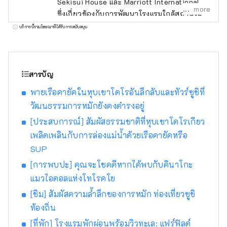
Sekisui House และ Marriott International
more
ซึ่งเกี่ยวข้องกับการพัฒนาโรงแรมใกล้สถานีริม
ถนนทั่วประเทศ ตั้งแต่ฮอกไกโดไปจนถึงคิวชู เรา
บริการนี้รวมโฆษณาที่ได้รับการสนับสนุน
จงใจไม่จัดให้มีบริการอาหารภายในโรงแรม แต่
ส่งเสริมให้แขกใช้บริการจุดบริการริมถนนและ
ร้านอาหารท้องถิ่นแทน เพื่อให้แขกได้พบปะกับ
คนในท้องถิ่น เพลิดเพลินกับอาหาร และสัมผัส
สารบัญ
เสน่ห์ของพื้นที่อย่างเต็มที่ พนักงานของโรงแรมมี
พายเรือคายัคในหุบเขาโดโรอันลึกลับและทัวร์ซูชิที่
ความคุ้นเคยกับพื้นที่นั้นๆ และจะแนะนำข้อมูลตาม
วัฒนธรรมการหมักยังคงดำรงอยู่
ฤดูกาลและสถานที่ท่องเที่ยวที่เป็นเอกลักษณ์ของ
พื้นที่นั้นๆ ห้องพักของแขกตกแต่งอย่างเรียบง่าย
[ประสบการณ์] สัมผัสธรรมชาติที่หุบเขาโดโรเกียว
และเงียบสงบ มีเตียง Simmons นุ่มสบาย และ
เพลิดเพลินกับการล่องแม่น้ำด้วยเรือคายัคหรือ
ห้องน้ำแบบฝักบัวเรนชาวเวอร์ แต่ไม่มีอ่างอาบน้ำ
SUP
ล็อบบี้เลานจ์ของโรงแรมมีโต๊ะขนาดใหญ่
[การพบปะ] คุณจะโชคดีหากได้พบกับคินาโกะ
ไมโครเวฟ เตาอบปิ้งขนมปัง เครื่องชงกาแฟ ชา
ญี่ปุ่น และซุปมิโซะ พักผ่อนในห้องพักและ
แมวไอดอลแห่งโทโรคโย
เพลิดเพลินไปกับสินค้าที่ซื้อจากจุดบริการริมถนน
[ชิม] สัมผัสความล้ำลึกของการหมัก ท่องเที่ยวซูชิ
ซูเปอร์มาร์เก็ตในท้องถิ่น โรงกลั่นไวน์ และโรง
ท้องถิ่น
กลั่นสาเกในเลานจ์ล็อบบี้ หลังจากเพลิดเพลินไป
[ที่พัก] โรงแรมพักผ่อนพร้อมวิวทะเล: แฟร์ฟิลด์
กับพื้นที่จนพอใจแล้ว ให้ใช้เวลาพักผ่อนที่โรงแรม