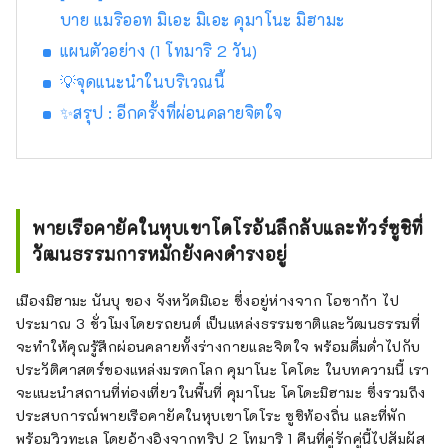
สักพัก เหมือนกับว่าคุณได้กลับมาถึงบ้าน พร้อม
บาย แมริออท มิเอะ มิเอะ คุมาโนะ มิฮามะ
Wi-Fi ความเร็วสูงฟรี และโต๊ะที่มีปลั๊กไฟ เหมาะ
แผนตัวอย่าง (1 โทมาริ 2 วัน)
สำหรับการทำงานเป็นอย่างยิ่ง เพลิดเพลินไปกับ
💡จุดแนะนำในบริเวณนี้
รูปแบบการเดินทางใหม่ที่ให้คุณสามารถท่อง
เที่ยวไปทั่วญี่ปุ่นได้อย่างอิสระ พร้อมสัมผัสกับ
✨สรุป : อีกครั้งที่ผ่อนคลายจิตใจ
เสน่ห์ของแต่ละภูมิภาค
พายเรือคายัคในหุบเขาโดโรอันลึกลับและทัวร์ซูชิที่
วัฒนธรรมการหมักยังคงดำรงอยู่
เมืองมิฮามะ นันบุ ของ จังหวัดมิเอะ ซึ่งอยู่ห่างจาก โอซาก้า ไป
ประมาณ 3 ชั่วโมงโดยรถยนต์ เป็นแหล่งธรรมชาติและวัฒนธรรมที่
จะทำให้คุณรู้สึกผ่อนคลายทั้งร่างกายและจิตใจ พร้อมดื่มด่ำไปกับ
ประวัติศาสตร์ของแหล่งมรดกโลก คุมาโนะ โคโดะ ในบทความนี้ เรา
จะแนะนำสถานที่ท่องเที่ยวในพื้นที่ คุมาโนะ โคโดะมิฮามะ ซึ่งรวมถึง
ประสบการณ์พายเรือคายัคในหุบเขาโดโระ ซูชิท้องถิ่น และที่พัก
พร้อมวิวทะเล โดยอ้างอิงจากทริป 2 โทมาริ 1 คืนที่คู่รักคู่นี้ไปสัมผัส