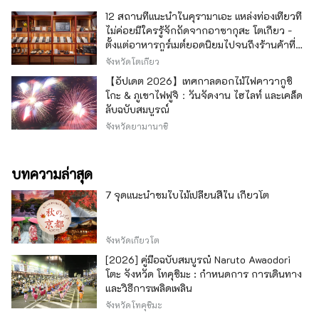
12 สถานที่แนะนำในคุรามาเอะ แหล่งท่องเที่ยวที่
ไม่ค่อยมีใครรู้จักถัดจากอาซากุสะ โตเกียว -
ตั้งแต่อาหารกูร์เมต์ยอดนิยมไปจนถึงร้านค้าที่มี
เอกลักษณ์ -
จังหวัดโตเกียว
【อัปเดต 2026】เทศกาลดอกไม้ไฟคาวากูชิ
โกะ & ภูเขาไฟฟูจิ：วันจัดงาน ไฮไลท์ และเคล็ด
ลับฉบับสมบูรณ์
จังหวัดยามานาชิ
บทความล่าสุด
7 จุดแนะนำชมใบไม้เปลี่ยนสีใน เกียวโต
จังหวัดเกียวโต
[2026] คู่มือฉบับสมบูรณ์ Naruto Awaodori
โตะ จังหวัด โทคุชิมะ : กำหนดการ การเดินทาง
และวิธีการเพลิดเพลิน
จังหวัดโทคุชิมะ