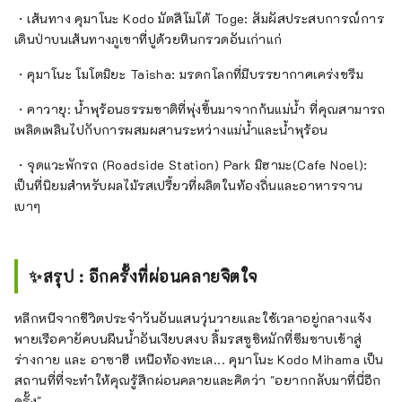
・เส้นทาง คุมาโนะ Kodo มัตสึโมโต้ Toge: สัมผัสประสบการณ์การ
เดินป่าบนเส้นทางภูเขาที่ปูด้วยหินกรวดอันเก่าแก่
・คุมาโนะ โมโตมิยะ Taisha: มรดกโลกที่มีบรรยากาศเคร่งขรึม
・คาวายุ: น้ำพุร้อนธรรมชาติที่พุ่งขึ้นมาจากก้นแม่น้ำ ที่คุณสามารถ
เพลิดเพลินไปกับการผสมผสานระหว่างแม่น้ำและน้ำพุร้อน
・จุดแวะพักรถ (Roadside Station) Park มิฮามะ(Cafe Noel):
เป็นที่นิยมสำหรับผลไม้รสเปรี้ยวที่ผลิตในท้องถิ่นและอาหารจาน
เบาๆ
✨สรุป : อีกครั้งที่ผ่อนคลายจิตใจ
หลีกหนีจากชีวิตประจำวันอันแสนวุ่นวายและใช้เวลาอยู่กลางแจ้ง
พายเรือคายัคบนผืนน้ำอันเงียบสงบ ลิ้มรสซูชิหมักที่ซึมซาบเข้าสู่
ร่างกาย และ อาซาฮี เหนือท้องทะเล... คุมาโนะ Kodo Mihama เป็น
สถานที่ที่จะทำให้คุณรู้สึกผ่อนคลายและคิดว่า "อยากกลับมาที่นี่อีก
ครั้ง"