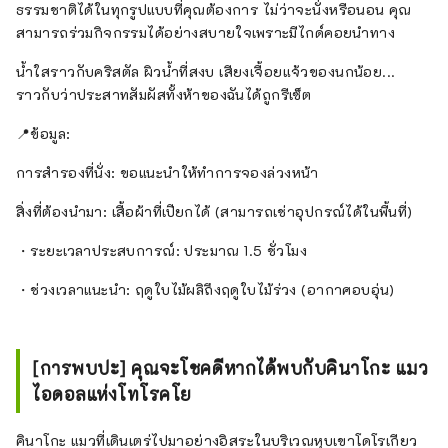
ธรรมชาติได้ในทุกรูปแบบที่คุณต้องการ ไม่ว่าจะนั่งหรือนอน คุณ
สามารถร่วมกิจกรรมได้อย่างสบายใจเพราะมีไกด์คอยนำทาง
น้ำใสราวกับคริสตัล ผิวน้ำที่สงบ เสียงเจื้อยแจ้วของนกน้อย...
ราวกับว่าประสาทสัมผัสทั้งห้าของฉันได้ถูกรีเซ็ต
📍ข้อมูล:
การสำรองที่นั่ง: ขอแนะนำให้ทำการจองล่วงหน้า
สิ่งที่ต้องนำมา: เสื้อผ้าที่เปียกได้ (สามารถเช่าอุปกรณ์ได้ในพื้นที่)
・ระยะเวลาประสบการณ์: ประมาณ 1.5 ชั่วโมง
・ช่วงเวลาแนะนำ: ฤดูใบไม้ผลิถึงฤดูใบไม้ร่วง (อากาศอบอุ่น)
[การพบปะ] คุณจะโชคดีหากได้พบกับคินาโกะ แมว
ไอดอลแห่งโทโรคโย
คินาโกะ แมวที่เดินเตร่ไปมาอย่างอิสระในบริเวณหุบเขาโดโรเกียว