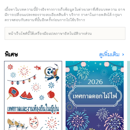
ทั่วประเทศ ตั้งแต่ฮอกไกโดไปจนถึงคิวชู เราจงใจ
ไม่จัดให้มีบริการอาหารภายในโรงแรม แต่ส่ง
เนื้อหาในบทความนี้อ้างอิงจากการเก็บข้อมูลในช่วงเวลาที่เขียนบทความ อาจ
เสริมให้แขกใช้บริการจุดบริการริมถนนและร้าน
มีการเปลี่ยนแปลงของรายละเอียดสินค้า บริการ ราคาในภายหลังได้ กรุณา
อาหารท้องถิ่นแทน เพื่อให้แขกได้พบปะกับคนใน
ตรวจสอบกับสถานที่นั้นอีกครั้งก่อนการไปใช้บริการ
ท้องถิ่น เพลิดเพลินกับอาหาร และสัมผัสเสน่ห์ของ
พื้นที่อย่างเต็มที่ พนักงานของโรงแรมมีความคุ้น
หน้าเว็บไซต์นี้ใช้เครื่องมือแปลภาษาอัตโนมัติบางส่วน
เคยกับพื้นที่นั้นๆ และจะแนะนำข้อมูลตามฤดูกาล
และสถานที่ท่องเที่ยวที่เป็นเอกลักษณ์ของพื้นที่นั้นๆ
ห้องพักของแขกตกแต่งอย่างเรียบง่ายและเงียบ
พิเศษ
ดูเพิ่มเติม
สงบ มีเตียง Simmons นุ่มสบาย และห้องน้ำแบบ
ฝักบัวเรนชาวเวอร์ แต่ไม่มีอ่างอาบน้ำ ล็อบบี้เลา
นจ์ของโรงแรมมีโต๊ะขนาดใหญ่ ไมโครเวฟ เตาอบ
ปิ้งขนมปัง เครื่องชงกาแฟ ชาญี่ปุ่น และซุปมิโซะ
พักผ่อนในห้องพักและเพลิดเพลินไปกับสินค้าที่ซื้อ
จากจุดบริการริมถนน ซูเปอร์มาร์เก็ตในท้องถิ่น
โรงกลั่นไวน์ และโรงกลั่นสาเกในเลานจ์ล็อบบี้
หลังจากเพลิดเพลินไปกับพื้นที่จนพอใจแล้ว ให้ใช้
เวลาพักผ่อนที่โรงแรมสักพัก เหมือนกับว่าคุณได้
กลับมาถึงบ้าน พร้อม Wi-Fi ความเร็วสูงฟรี และ
โต๊ะที่มีปลั๊กไฟ เหมาะสำหรับการทำงานเป็นอย่าง
ยิ่ง เพลิดเพลินไปกับรูปแบบการเดินทางใหม่ที่ให้
คุณสามารถท่องเที่ยวไปทั่วญี่ปุ่นได้อย่างอิสระ
พร้อมสัมผัสกับเสน่ห์ของแต่ละภูมิภาค