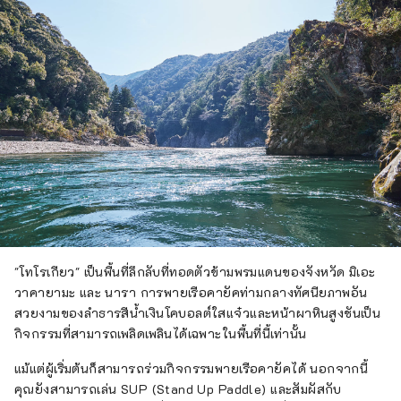
"โทโรเกียว" เป็นพื้นที่ลึกลับที่ทอดตัวข้ามพรมแดนของจังหวัด มิเอะ
วาคายามะ และ นารา การพายเรือคายัคท่ามกลางทัศนียภาพอัน
สวยงามของลำธารสีน้ำเงินโคบอลต์ใสแจ๋วและหน้าผาหินสูงชันเป็น
กิจกรรมที่สามารถเพลิดเพลินได้เฉพาะในพื้นที่นี้เท่านั้น
แม้แต่ผู้เริ่มต้นก็สามารถร่วมกิจกรรมพายเรือคายัคได้ นอกจากนี้
คุณยังสามารถเล่น SUP (Stand Up Paddle) และสัมผัสกับ