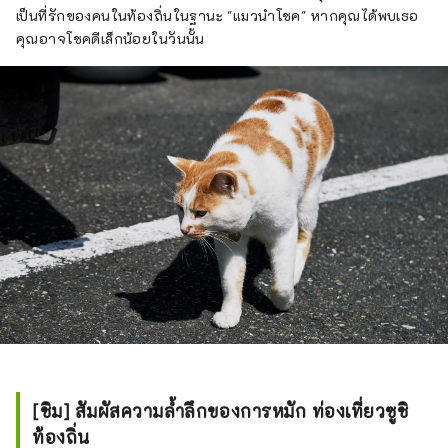
เป็นที่รักของคนในท้องถิ่นในฐานะ "แมวนำโชค" หากคุณได้พบเธอ
คุณอาจโชคดีเล็กน้อยในวันนั้น
[ชิม] สัมผัสความล้ำลึกของการหมัก ท่องเที่ยวซูชิ
ท้องถิ่น