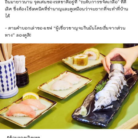
ถิ่นมายาวนาน จุดเด่นของรสชาติอยู่ที่ "ระดับการขจัดเกลือ" ที่ดี
เลิศ ซึ่งต้องใช้เทคนิคที่ชำนาญและดูเหมือนว่าจะยากที่จะทำที่บ้าน
ได้
- ตามคำบอกเล่าของเชฟ “ผู้เชี่ยวชาญจะกินมันโดยเริ่มจากส่วน
หาง” ลองดูสิ!
📍ข้อมูลจุดเกิดเหตุ