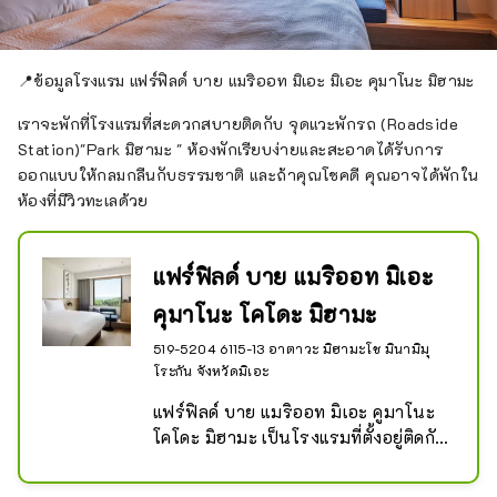
📍ข้อมูลโรงแรม แฟร์ฟิลด์ บาย แมริออท มิเอะ มิเอะ คุมาโนะ มิฮามะ
เราจะพักที่โรงแรมที่สะดวกสบายติดกับ จุดแวะพักรถ (Roadside
Station)"Park มิฮามะ " ห้องพักเรียบง่ายและสะอาดได้รับการ
ออกแบบให้กลมกลืนกับธรรมชาติ และถ้าคุณโชคดี คุณอาจได้พักใน
ห้องที่มีวิวทะเลด้วย
แฟร์ฟิลด์ บาย แมริออท มิเอะ
คุมาโนะ โคโดะ มิฮามะ
519-5204 6115-13 อาตาวะ มิฮามะโช มินามิมุ
โระกัน จังหวัดมิเอะ
แฟร์ฟิลด์ บาย แมริออท มิเอะ คูมาโนะ 
โคโดะ มิฮามะ เป็นโรงแรมที่ตั้งอยู่ติดกับ
สถานีริมถนน "ปาร์ค ชิจิริ มิฮามะ" ใน
เมืองมิฮามะ ด้านหน้าของคุมาโนะ โค