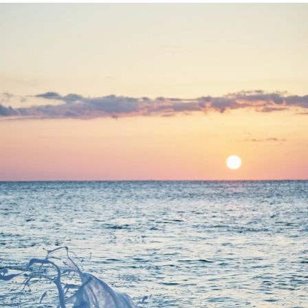
โดะ ฮามะ ไคโดะ ซึ่งเป็นแหล่งมรดกโลก 
พื้นที่แห่งนี้มีทัศนียภาพธรรมชาติที่
งดงาม โดยมีเทือกเขาคิอิเป็นฉากหลัง 
รวมไปถึงหาดชิจิริมิฮามะ ซึ่งได้รับการ
คัดเลือกให้เป็นหนึ่งใน 100 ชายหาดที่ดี
ที่สุดของญี่ปุ่น อากาศอบอุ่นสบายตลอด
ทั้งปี พร้อมเพลิดเพลินกับผลผลิตจากทุ่ง
นาและท้องทะเลอันอุดมสมบูรณ์ รวมไป
ถึงส้มแมนดารินหลายสายพันธุ์ที่เก็บ
เกี่ยวได้ตลอดทั้งปี แฟร์ฟิลด์ บาย แมริ
ออท มิเอะ คูมาโนะ โคโด มิฮามะ เป็น
ฐานสำหรับการเดินทางของคุณไปรอบๆ 
มิฮามะซึ่งมีทัศนียภาพสวยงาม พร้อม
ต้อนรับคุณด้วยพื้นที่ที่สะดวกสบายและ
การต้อนรับอันอบอุ่น เพลิดเพลินกับการ
เข้าพักที่ผ่อนคลายและผ่อนคลายที่
โรงแรมมิเอะของเรา ซึ่งเหมาะสำหรับ
ครอบครัวที่มีเด็กๆ