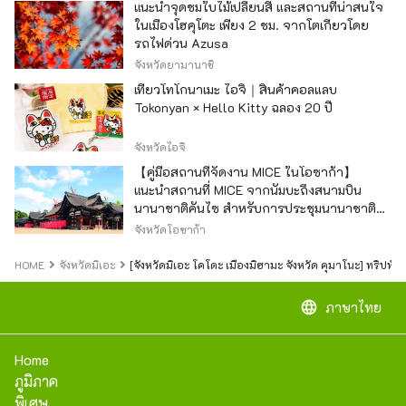
แนะนำจุดชมใบไม้เปลี่ยนสี และสถานที่น่าสนใจ
ในเมืองโฮคุโตะ เพียง 2 ชม. จากโตเกียวโดย
รถไฟด่วน Azusa
จังหวัดยามานาชิ
เที่ยวโทโกนาเมะ ไอจิ｜สินค้าคอลแลบ
Tokonyan × Hello Kitty ฉลอง 20 ปี
จังหวัดไอจิ
【คู่มือสถานที่จัดงาน MICE ในโอซาก้า】
แนะนำสถานที่ MICE จากนัมบะถึงสนามบิน
นานาชาติคันไซ สำหรับการประชุมนานาชาติ
และกิจกรรมองค์กร
จังหวัดโอซาก้า
HOME
จังหวัดมิเอะ
[จังหวัดมิเอะ โคโดะ เมืองมิฮามะ จังหวัด คุมาโนะ] ทริปพั
language
ภาษาไทย
Home
ภูมิภาค
พิเศษ