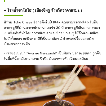
◆ โรงน้ำชาโทโฮ ( เมืองชิงกู จังหวัดวาคายามะ )
ที่ร้าน Toho Chaya ซึ่งก่อตั้งในปี 1947 คุณสามารถเพลิดเพลินกับ
นาเระซูชิที่ผ่านการหมักมานานกว่า 30 ปี นาเระซูชิเป็นอาหารดอง
แบบดั้งเดิมที่ทำโดยการหมักปลาและข้าว นาเระซูชิมีลักษณะเหมือน
โยเกิร์ตเหลว แต่มีรสชาติที่เป็นเอกลักษณ์ด้วยรสเปรี้ยวและเผ็ด
เนื่องจากการหมัก
- เราขอแนะนำ "Ayu no Narezushi" เป็นพิเศษ ปลาอะยุสดๆ ถูกจับ
ในพื้นที่นี้มาเป็นเวลานาน จึงถือเป็นอาหารท้องถิ่นยอดนิยม