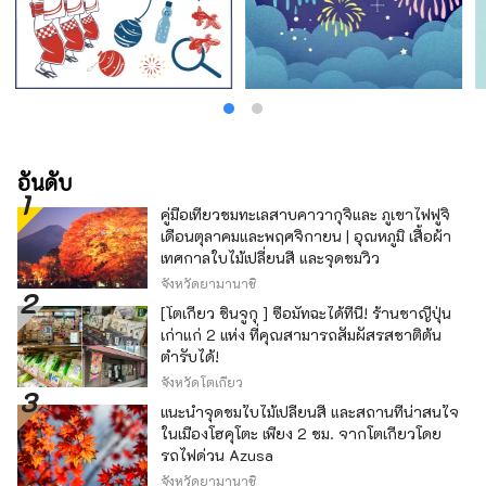
อันดับ
คู่มือเที่ยวชมทะเลสาบคาวากุจิและ ภูเขาไฟฟูจิ
เดือนตุลาคมและพฤศจิกายน | อุณหภูมิ เสื้อผ้า
เทศกาลใบไม้เปลี่ยนสี และจุดชมวิว
จังหวัดยามานาชิ
[โตเกียว ชินจูกุ ] ซื้อมัทฉะได้ที่นี่! ร้านชาญี่ปุ่น
เก่าแก่ 2 แห่ง ที่คุณสามารถสัมผัสรสชาติต้น
ตำรับได้!
จังหวัดโตเกียว
แนะนำจุดชมใบไม้เปลี่ยนสี และสถานที่น่าสนใจ
ในเมืองโฮคุโตะ เพียง 2 ชม. จากโตเกียวโดย
รถไฟด่วน Azusa
จังหวัดยามานาชิ