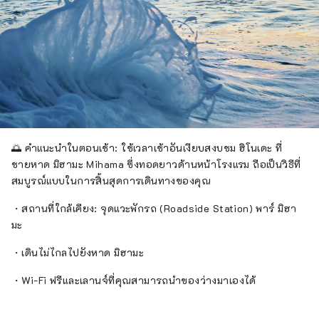
🌅 คำแนะนำในตอนเช้า: ใช้เวลาเช้าอันเงียบสงบชม ฮิโนเดะ ที่
ชายหาด มิฮามะ Mihama ซึ่งทอดยาวด้านหน้าโรงแรม ถือเป็นวิธีที่
สมบูรณ์แบบในการสิ้นสุดการเดินทางของคุณ
・สถานที่ใกล้เคียง: จุดแวะพักรถ (Roadside Station) พาร์ มิฮา
มะ
・เดินไม่ไกลไปยังหาด มิฮามะ
・Wi-Fi ฟรีและเลานจ์ที่คุณสามารถนำของว่างมาเองได้