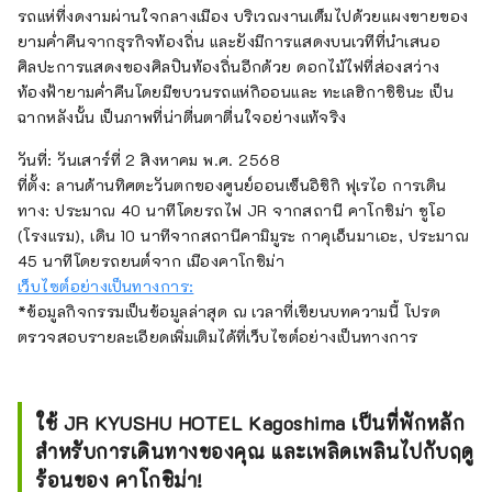
รถแห่ที่งดงามผ่านใจกลางเมือง บริเวณงานเต็มไปด้วยแผงขายของ
ยามค่ำคืนจากธุรกิจท้องถิ่น และยังมีการแสดงบนเวทีที่นำเสนอ
ศิลปะการแสดงของศิลปินท้องถิ่นอีกด้วย ดอกไม้ไฟที่ส่องสว่าง
ท้องฟ้ายามค่ำคืนโดยมีขบวนรถแห่กิออนและ ทะเลฮิกาชิชินะ เป็น
ฉากหลังนั้น เป็นภาพที่น่าตื่นตาตื่นใจอย่างแท้จริง
วันที่: วันเสาร์ที่ 2 สิงหาคม พ.ศ. 2568
ที่ตั้ง: ลานด้านทิศตะวันตกของศูนย์ออนเซ็นอิชิกิ ฟุเรไอ การเดิน
ทาง: ประมาณ 40 นาทีโดยรถไฟ JR จากสถานี คาโกชิม่า ชูโอ
(โรงแรม), เดิน 10 นาทีจากสถานีคามิมูระ กาคุเอ็นมาเอะ, ประมาณ
45 นาทีโดยรถยนต์จาก เมืองคาโกชิม่า
เว็บไซต์อย่างเป็นทางการ:
*ข้อมูลกิจกรรมเป็นข้อมูลล่าสุด ณ เวลาที่เขียนบทความนี้ โปรด
ตรวจสอบรายละเอียดเพิ่มเติมได้ที่เว็บไซต์อย่างเป็นทางการ
ใช้ JR KYUSHU HOTEL Kagoshima เป็นที่พักหลัก
สำหรับการเดินทางของคุณ และเพลิดเพลินไปกับฤดู
ร้อนของ คาโกชิม่า!