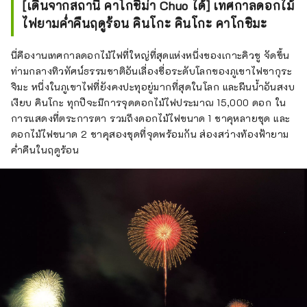
[เดินจากสถานี คาโกชิม่า Chuo ได้] เทศกาลดอกไม้
ไฟยามค่ำคืนฤดูร้อน คินโกะ คินโกะ คาโกชิมะ
นี่คืองานเทศกาลดอกไม้ไฟที่ใหญ่ที่สุดแห่งหนึ่งของเกาะคิวชู จัดขึ้น
ท่ามกลางทิวทัศน์ธรรมชาติอันเลื่องชื่อระดับโลกของภูเขาไฟซากุระ
จิมะ หนึ่งในภูเขาไฟที่ยังคงปะทุอยู่มากที่สุดในโลก และผืนน้ำอันสงบ
เงียบ คินโกะ ทุกปีจะมีการจุดดอกไม้ไฟประมาณ 15,000 ดอก ใน
การแสดงที่ตระการตา รวมถึงดอกไม้ไฟขนาด 1 ชาคุหลายชุด และ
ดอกไม้ไฟขนาด 2 ชาคุสองชุดที่จุดพร้อมกัน ส่องสว่างท้องฟ้ายาม
ค่ำคืนในฤดูร้อน