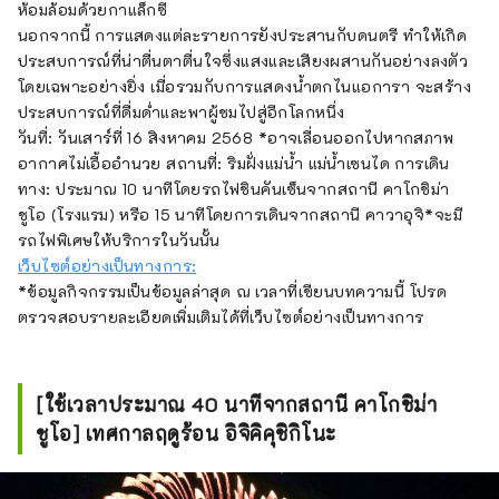
ห้อมล้อมด้วยกาแล็กซี
นอกจากนี้ การแสดงแต่ละรายการยังประสานกับดนตรี ทำให้เกิด
ประสบการณ์ที่น่าตื่นตาตื่นใจซึ่งแสงและเสียงผสานกันอย่างลงตัว
โดยเฉพาะอย่างยิ่ง เมื่อรวมกับการแสดงน้ำตกไนแอการา จะสร้าง
ประสบการณ์ที่ดื่มด่ำและพาผู้ชมไปสู่อีกโลกหนึ่ง
วันที่: วันเสาร์ที่ 16 สิงหาคม 2568 *อาจเลื่อนออกไปหากสภาพ
อากาศไม่เอื้ออำนวย สถานที่: ริมฝั่งแม่น้ำ แม่น้ำเซนได การเดิน
ทาง: ประมาณ 10 นาทีโดยรถไฟชินคันเซ็นจากสถานี คาโกชิม่า
ชูโอ (โรงแรม) หรือ 15 นาทีโดยการเดินจากสถานี คาวาอุจิ*จะมี
รถไฟพิเศษให้บริการในวันนั้น
เว็บไซต์อย่างเป็นทางการ:
*ข้อมูลกิจกรรมเป็นข้อมูลล่าสุด ณ เวลาที่เขียนบทความนี้ โปรด
ตรวจสอบรายละเอียดเพิ่มเติมได้ที่เว็บไซต์อย่างเป็นทางการ
[ใช้เวลาประมาณ 40 นาทีจากสถานี คาโกชิม่า
ชูโอ] เทศกาลฤดูร้อน อิจิคิคุชิกิโนะ