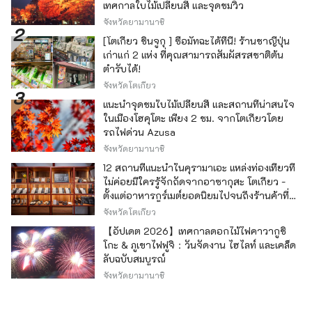
เทศกาลใบไม้เปลี่ยนสี และจุดชมวิว
จังหวัดยามานาชิ
[โตเกียว ชินจูกุ ] ซื้อมัทฉะได้ที่นี่! ร้านชาญี่ปุ่น
เก่าแก่ 2 แห่ง ที่คุณสามารถสัมผัสรสชาติต้น
ตำรับได้!
จังหวัดโตเกียว
แนะนำจุดชมใบไม้เปลี่ยนสี และสถานที่น่าสนใจ
ในเมืองโฮคุโตะ เพียง 2 ชม. จากโตเกียวโดย
รถไฟด่วน Azusa
จังหวัดยามานาชิ
12 สถานที่แนะนำในคุรามาเอะ แหล่งท่องเที่ยวที่
ไม่ค่อยมีใครรู้จักถัดจากอาซากุสะ โตเกียว -
ตั้งแต่อาหารกูร์เมต์ยอดนิยมไปจนถึงร้านค้าที่มี
เอกลักษณ์ -
จังหวัดโตเกียว
【อัปเดต 2026】เทศกาลดอกไม้ไฟคาวากูชิ
โกะ & ภูเขาไฟฟูจิ：วันจัดงาน ไฮไลท์ และเคล็ด
ลับฉบับสมบูรณ์
จังหวัดยามานาชิ