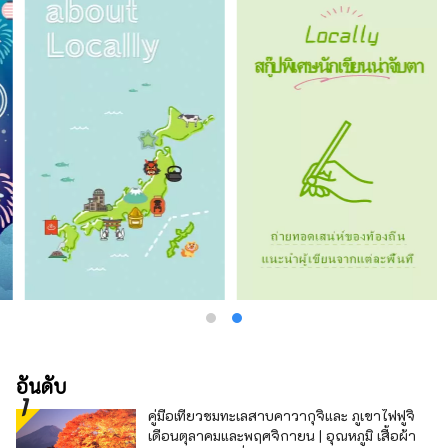
อันดับ
คู่มือเที่ยวชมทะเลสาบคาวากุจิและ ภูเขาไฟฟูจิ
เดือนตุลาคมและพฤศจิกายน | อุณหภูมิ เสื้อผ้า