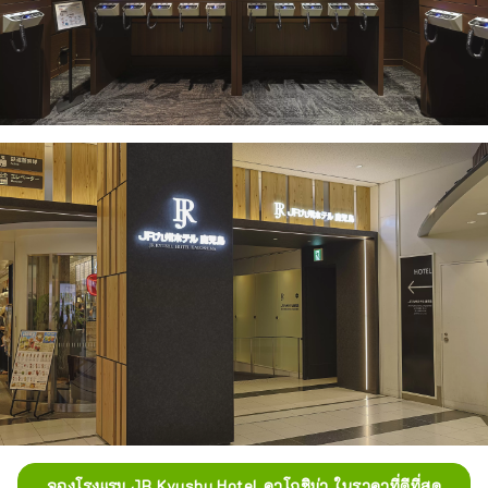
จองโรงแรม JR Kyushu Hotel คาโกชิม่า ในราคาที่ดีที่สุด