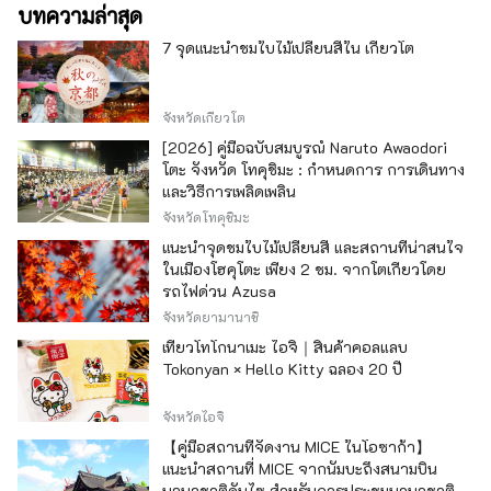
บทความล่าสุด
7 จุดแนะนำชมใบไม้เปลี่ยนสีใน เกียวโต
จังหวัดเกียวโต
[2026] คู่มือฉบับสมบูรณ์ Naruto Awaodori
โตะ จังหวัด โทคุชิมะ : กำหนดการ การเดินทาง
และวิธีการเพลิดเพลิน
จังหวัดโทคุชิมะ
แนะนำจุดชมใบไม้เปลี่ยนสี และสถานที่น่าสนใจ
ในเมืองโฮคุโตะ เพียง 2 ชม. จากโตเกียวโดย
รถไฟด่วน Azusa
จังหวัดยามานาชิ
เที่ยวโทโกนาเมะ ไอจิ｜สินค้าคอลแลบ
Tokonyan × Hello Kitty ฉลอง 20 ปี
จังหวัดไอจิ
【คู่มือสถานที่จัดงาน MICE ในโอซาก้า】
แนะนำสถานที่ MICE จากนัมบะถึงสนามบิน
นานาชาติคันไซ สำหรับการประชุมนานาชาติ