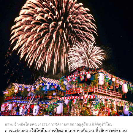
ภาพ: อ้างอิงโดยคณะกรรมการจัดงานเทศกาลฤดูร้อน อิจิคิคุชิกิโนะ
การแสดงดอกไม้ไฟเป็นการปิดฉากเทศกาลกิออน ซึ่งมีการแห่ขบวน