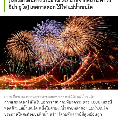
[ใช้เวลาเดินทางประมาณ 25 นาทีจากสถานี คาโก
ชิม่า ชูโอ] เทศกาลดอกไม้ไฟ แม่น้ำเซนได
ภาพ: ที่มา: คณะกรรมการจัดงานเทศกาลดอกไม้ไฟ แม่น้ำเซนได
การแสดงดอกไม้ไฟไนแอการาขนาดมหึมาความยาว 1,000 เมตรนี้
ทอดข้ามแม่น้ำเซนได หนึ่งในสามแม่น้ำสายหลักของ แม่น้ำเซนได
ประกายไฟสะท้อนบนผิวน้ำ สร้างโลกมหัศจรรย์ที่ดูเหมือนถูก