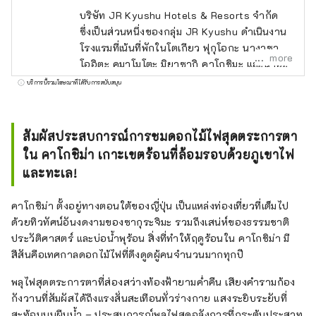
บริษัท JR Kyushu Hotels & Resorts จำกัด
ซึ่งเป็นส่วนหนึ่งของกลุ่ม JR Kyushu ดำเนินงาน
โรงแรมที่เน้นที่พักในโตเกียว ฟุกุโอกะ นางาซากิ
more
โออิตะ คุมาโมโตะ มิยาซากิ คาโกชิมะ และนาฮะ
เรายังดำเนินกิจการโรงแรมน้ำพุร้อนในเมืองเบปปุ
บริการนี้รวมโฆษณาที่ได้รับการสนับสนุน
และอุเรชิโนะ ซึ่งเป็นรีสอร์ทน้ำพุร้อนชั้นนำ 2 แห่ง
ของญี่ปุ่น
สัมผัสประสบการณ์การชมดอกไม้ไฟสุดตระการตา
ใน คาโกชิม่า เกาะเขตร้อนที่ล้อมรอบด้วยภูเขาไฟ
และทะเล!
คาโกชิม่า ตั้งอยู่ทางตอนใต้ของญี่ปุ่น เป็นแหล่งท่องเที่ยวที่เต็มไป
ด้วยทิวทัศน์อันงดงามของซากุระจิมะ รวมถึงเสน่ห์ของธรรมชาติ
ประวัติศาสตร์ และบ่อน้ำพุร้อน สิ่งที่ทำให้ฤดูร้อนใน คาโกชิม่า มี
สีสันคือเทศกาลดอกไม้ไฟที่ดึงดูดผู้คนจำนวนมากทุกปี
พลุไฟสุดตระการตาที่ส่องสว่างท้องฟ้ายามค่ำคืน เสียงคำรามก้อง
กังวานที่สัมผัสได้ถึงแรงสั่นสะเทือนทั่วร่างกาย แสงระยิบระยับที่
สะท้อนบนผืนน้ำ – ประสบการณ์พลุไฟสุดอลังการที่กระตุ้นประสาท