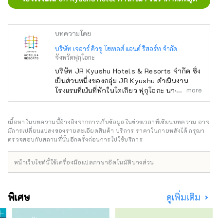
บทความโดย
บริษัท เจอาร์ คิวชู โฮเทลส์ แอนด์ รีสอร์ท จำกัด
จังหวัดฟุกุโอกะ
บริษัท JR Kyushu Hotels & Resorts จำกัด ซึ่ง
เป็นส่วนหนึ่งของกลุ่ม JR Kyushu ดำเนินงาน
more
โรงแรมที่เน้นที่พักในโตเกียว ฟุกุโอกะ นางาซากิ
โออิตะ คุมาโมโตะ มิยาซากิ คาโกชิมะ และนาฮะ
เรายังดำเนินกิจการโรงแรมน้ำพุร้อนในเมืองเบปปุ
และอุเรชิโนะ ซึ่งเป็นรีสอร์ทน้ำพุร้อนชั้นนำ 2 แห่ง
เนื้อหาในบทความนี้อ้างอิงจากการเก็บข้อมูลในช่วงเวลาที่เขียนบทความ อาจ
ของญี่ปุ่น
มีการเปลี่ยนแปลงของรายละเอียดสินค้า บริการ ราคาในภายหลังได้ กรุณา
ตรวจสอบกับสถานที่นั้นอีกครั้งก่อนการไปใช้บริการ
หน้าเว็บไซต์นี้ใช้เครื่องมือแปลภาษาอัตโนมัติบางส่วน
พิเศษ
ดูเพิ่มเติม