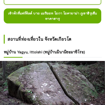
สถานีริมถนน "คาเซะ โนะ อิเอะ" ในฮิรุ
เซ็น จังหวัดโอคายาม่า ด้วยทิวทัศน์ของ
ภูเขาไดเซ็นอันสง่างามและยอดเขาฮิรุ
เข้าพักที่แฟร์ฟิลด์ บาย แมริออท โอกา โอคายาม่า ภูเขาฮิรุเซ็น
เซ็นทั้งสามลูก รวมถึงทิวทัศน์หลากสีสัน
ทาคาฮารุ
ที่เปลี่ยนไปตามฤดูกาล ที่นี่จึงเป็นสถาน
ที่ที่คุณจะอยากกลับมาเยี่ยมเยียนอีกครั้ง
แล้วครั้งเล่า ใช้โรงแรมของเราใน 
Hiruzen เป็นฐานในการเที่ยวชมสวน
สถานที่ท่องเที่ยวใน จังหวัดเกียวโต
ลาเวนเดอร์ ทุ่งดอกทานตะวัน และ
หุบเขา Yamanori ที่รายล้อมไปด้วยหิน
หมู่บ้าน Yagyu, Ittoishi (หมู่บ้านมินามิยะมาชิโระ)
ขนาดใหญ่ที่ชวนให้นึกถึงภาพวาด
ทิวทัศน์ นอกจากนี้ยังมีอาหารเลิศรสอีก
มากมายที่สามารถเพลิดเพลินได้เฉพาะที่
นี่เท่านั้น เช่น ผลิตภัณฑ์นมพิเศษของ
ร้าน Hiruzen อย่าง Hiruzen Yakisoba 
ซึ่งมีชื่อเสียงในเรื่องซอสมิโซะรสหวาน
และเผ็ด และเส้นโซบะที่ผลิตในท้องถิ่นที่
เสิร์ฟแบบบดสดใหม่ ทำและต้ม 
เพลิดเพลินกับการพักผ่อนอย่างผ่อน
คลายที่โรงแรมของเราในเมืองฮิรุเซ็น 