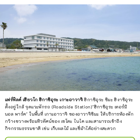
มหัศจรรย์มากมายที่ผสมผสาน
ธรรมชาติและเทคโนโลยีเข้าด้วยกันเพื่อ
สร้างภาพลวงตาให้หลงไหลไปกับงาน 
เราจะนำเสนอ "กิจกรรมสองมิติ" ที่
สามารถพบได้ที่นี่ที่เดียวเท่านั้น

``NARUTO & BORUTO Shinobi-
ZATO'' เป็นพื้นที่ท่องเที่ยวที่มีธีมทั่วโลก
ของอะนิเมะนินจายอดนิยม 
``NARUTO'' และ ``BORUTO NEXT 
GENERATIONS''

นี่คือเกม RPG ภาคสนามที่ผสมผสาน
โลกแห่ง "Dragon Quest" เข้ากับองค์
แฟร์ฟิลด์ เฮียวโก ฮิกาชิอุระ เกาะอาวาจิ
ฮิกาชิอุระ ชิมะ ฮิงาชิอุระ
ประกอบจริงและดิจิทัล

ตั้งอยู่ใกล้ จุดแวะพักรถ (Roadside Station)"ฮิกาชิอุระ เทอร์มิ
นอล พาร์ค" ในพื้นที่ เกาะอาวาจิ ของอาวาจิชิมะ ให้บริการห้องพัก
``ปฏิบัติการสกัดกั้นก็อดซิลล่า'' มีธีม
กว้างขวางพร้อมทิวทัศน์ของ เซโตะ ไนไค และสามารถเข้าถึง
เกี่ยวกับก็อดซิลล่าขนาดเท่าตัวจริงที่
กิจกรรมธรรมชาติ เช่น เก็บผลไม้ และขี่ม้าได้อย่างสะดวก
ใหญ่ที่สุดในโลก ซึ่งตกลงบนเกาะอาวาจิ 