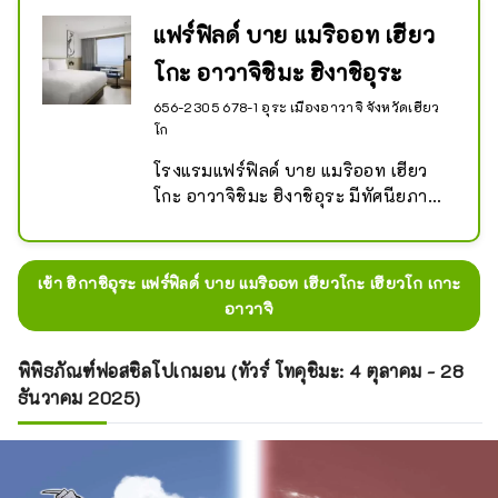
และเป็นแหล่งท่องเที่ยวแห่งเดียวในโลกที่
คุณสามารถสัมผัสประสบการณ์พลังและ
แฟร์ฟิลด์ บาย แมริออท เฮียว
พลังของก็อดซิลล่าได้อย่างเต็มที่ 
โกะ อาวาจิชิมะ ฮิงาชิอุระ
เพลิดเพลินไปกับ ``โรงละคร'' ``ซิป
ไลน์'' ``การยิงปืน'' และ ``พิพิธภัณฑ์ก็
656-2305 678-1 อุระ เมืองอาวาจิ จังหวัดเฮียว
อดซิลล่า''
โก
โรงแรมแฟร์ฟิลด์ บาย แมริออท เฮียว
โกะ อาวาจิชิมะ ฮิงาชิอุระ มีทัศนียภาพ
อ่าวโอซาก้าแบบพาโนรามา และอยู่ใกล้
กับสวนริมทะเลอุระ ซึ่งเป็นที่ตั้งของหาด
ซันบีชของจังหวัดอุระ ซึ่งได้รับการคัด
เข้า ฮิกาชิอุระ แฟร์ฟิลด์ บาย แมริออท เฮียวโกะ เฮียวโก เกาะ
เลือกให้เป็นหนึ่งใน 88 หาดที่เหมาะกับ
อาวาจิ
การว่ายน้ำที่สุดในญี่ปุ่น ทำให้ที่นี่เป็น
สถานที่ที่เหมาะสำหรับการว่ายน้ำในฤดู
พิพิธภัณฑ์ฟอสซิลโปเกมอน (ทัวร์ โทคุชิมะ: 4 ตุลาคม - 28
ร้อน สถานีริมทาง "Higashiura 
ธันวาคม 2025)
Terminal Park" ยังมีศูนย์สัมผัส
ประสบการณ์เครื่องปั้นดินเผาและ
พิพิธภัณฑ์ศิลปะที่จัดแสดงเฉพาะภาพ
วาดหมึกของแมวเท่านั้น ดังนั้นคุณจึง