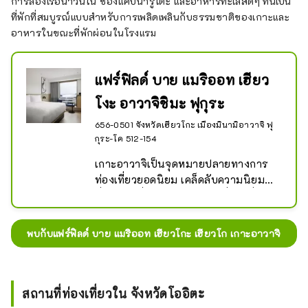
การล่องเรือน้ำวนใน ช่องแคบนารูโตะ และอาหารทะเลสดๆ ที่นี่เป็น
ที่พักที่สมบูรณ์แบบสำหรับการเพลิดเพลินกับธรรมชาติของเกาะและ
อาหารในขณะที่พักผ่อนในโรงแรม
แฟร์ฟิลด์ บาย แมริออท เฮียว
โงะ อาวาจิชิมะ ฟุกุระ
656-0501 จังหวัดเฮียวโกะ เมืองมินามิอาวาจิ ฟุ
กุระ-โค 512-154
เกาะอาวาจิเป็นจุดหมายปลายทางการ
ท่องเที่ยวยอดนิยม เคล็ดลับความนิยมอยู่
ที่เส้นทางปั่นจักรยานอันน่าตื่นตาตื่นใจ
ที่เรียกว่า "อะวาจิจิ" ซึ่งล้อมรอบเกาะ 
แฟร์ฟิลด์ บาย แมริออท เฮียวโกะ อาวาจิ
พบกับแฟร์ฟิลด์ บาย แมริออท เฮียวโกะ เฮียวโก เกาะอาวาจิ
ชิมะ ฟุกุระ เป็นโรงแรมในเมืองมินามิ
อาวาจิ ซึ่งเป็นฐานที่ตั้งที่สมบูรณ์แบบ
สำหรับครอบครัวที่ต้องการสำรวจเกาะ
อาวาจิที่มีเสน่ห์ และเราสัญญาว่าคุณจะ
สถานที่ท่องเที่ยวใน จังหวัดโออิตะ
ได้พักอย่างสะดวกสบาย สถานีริมถนน 