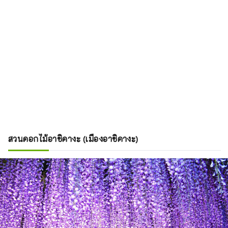
สวนดอกไม้อาชิคางะ (เมืองอาชิคางะ)