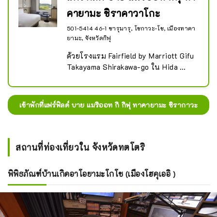
คายามะ ชิราคาวาโกะ
501-5414 46-1 ซารุมารุ, โชกาวะ-โช, เมืองทาคา
ยามะ, จังหวัดกิฟุ
ด้วยโรงแรม Fairfield by Marriott Gifu 
Takayama Shirakawa-go ใน Hida 
Takayama เป็นฐานปฏิบัติการของคุณ 
คุณจะได้เพลิดเพลินกับความเขียวขจี
สดชื่นของฤดูใบไม้ผลิ ความเขียวขจีเข้ม
เข้าพักที่แฟร์ฟิลด์ บาย แมริออท กิ กิฟุ ทาคายามะ ชิรากาวะ
ของฤดูร้อน และใบไม้หลากสีสันในฤดู
ใบไม้ร่วง เพลิดเพลินไปกับความงดงาม
ทางธรรมชาติอันอุดมสมบูรณ์ของจัง
หวัดกิฟุ รวมทั้งลำธารบนภูเขาที่ใส
สถานที่ท่องเที่ยวใน จังหวัดทตโตริ
สะอาดและต้นซากุระโชกาวะที่มีอายุกว่า 
500 ปีที่ยืนตระหง่านอยู่บนฝั่งทะเลสาบ
พิพิธภัณฑ์บ้านเกิดอาโอยามะโกโช (เมืองโฮคุเออิ )
มิโบโร ในบริเวณโดยรอบโรงแรมของ
เรา คุณสามารถเพลิดเพลินไปกับอาหาร
ท้องถิ่นของทากายามะ รวมทั้งเนื้อฮิดะ
ซึ่งโด่งดังไปทั่วประเทศในปัจจุบัน อย่า