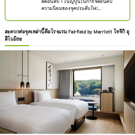
ติดอันดับ 1 ในญี่ปุ่นในการจัดอันดับ
ความนิยมของจุดประดับไฟ!

เพลิดเพลินไปกับทิวทัศน์อันสวยงาม
หลากสีสันที่สวนดอกไม้อาชิคางะ!

สะดวกต่อจุดเหล่านี้คือโรงแรม Fairfield by Marriott โทจิกิ อุ
สวนดอกไม้ Ashikaga ได้รับการยกย่อง
สึโนมิยะ
อย่างสูง โดยได้รับการจัดอันดับเป็นที่
หนึ่งในประเทศเป็นเวลาเจ็ดปีติดต่อกัน
ในการจัดอันดับการประดับไฟที่เลือก
โดย Night Scenic Lighters

สวนสาธารณะขนาด 100,000 ตาราง
เมตรได้รับการตกแต่งด้วยไฟส่องสว่าง
กว่า 5 ล้านดวง และสวยงามมากจนคุณ
จะต้องทึ่ง!

จากหลอดไฟส่องสว่างมากกว่า 5 ล้าน
หลอด เกือบทั้งหมดใช้หลอด LED ทำให้
เป็นมิตรต่อสิ่งแวดล้อม

นอกจากนี้ยังมีร้านขายของที่ระลึกและ