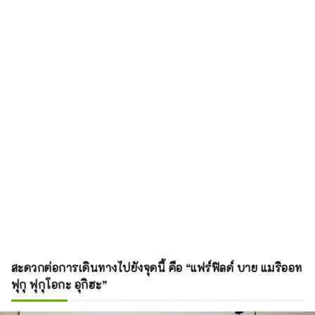
สะดวกต่อการเดินทางไปยังจุดนี้ คือ “แฟร์ฟิลด์ บาย แมริออท
ฟุกุ ฟุกุโอกะ อุกิฮะ”