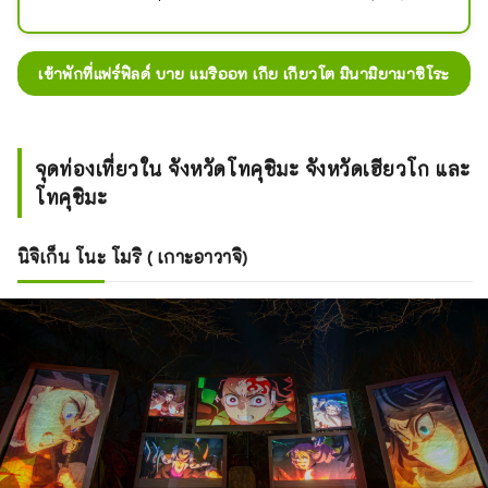
ที่ให้คุณได้เพลิดเพลินไปกับเสน่ห์ของ
หมู่บ้านเพียงแห่งเดียวของจังหวัดเกียว
โต โรงแรมแห่งนี้ตั้งอยู่ติดกับสถานีริม
เข้าพักที่แฟร์ฟิลด์ บาย แมริออท เกีย เกียวโต มินามิยามาชิโระ
ถนนในหมู่บ้านมินามิยามาชิโระ และ
แขกสามารถเพลิดเพลินกับทิวทัศน์อัน
งดงามของทุ่งชาจากหน้าต่างห้องพักได้ 
การเพลิดเพลินกับชาที่ปลูกในสถานที่
จุดท่องเที่ยวใน จังหวัดโทคุชิมะ จังหวัดเฮียวโก และ
พร้อมชมทุ่งชาเป็นประสบการณ์พิเศษที่
โทคุชิมะ
พบได้ที่นี่เท่านั้น บริเวณโดยรอบเป็นที่
ตั้งของวัดและศาลเจ้าที่มีประวัติศาสตร์
นิจิเก็น โนะ โมริ ( เกาะอาวาจิ)
ยาวนาน รวมทั้งทิวทัศน์ธรรมชาติอัน
งดงามที่สร้างขึ้นโดยแม่น้ำคิซึกาวะ 
นอกจากนี้ คุณยังสามารถซื้อผลิตภัณฑ์
พิเศษท้องถิ่นของหมู่บ้านมินามิยามาชิ
โระ เช่น ชา มะเขือเทศ และเห็ดชิทาเกะ
ที่ปลูกในท่อนไม้ ได้ที่สถานีริมถนน 
กล่าวกันว่าไร่ชาแห่งนี้เป็นแหล่งกำเนิด
วัฒนธรรมชาของเกียวโต และทุ่งชาอัน
กว้างใหญ่ที่แผ่ขยายไปทั่วภูเขานั้นช่าง