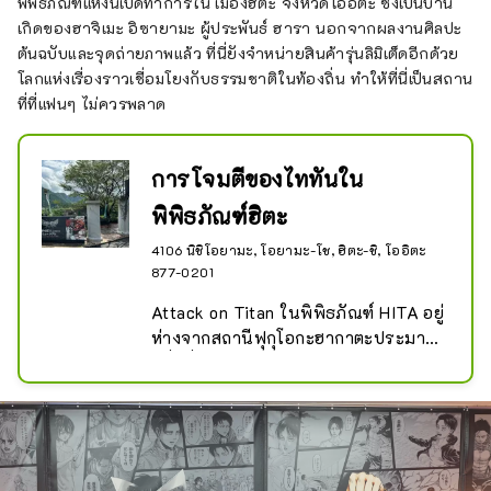
พิพิธภัณฑ์แห่งนี้เปิดทำการใน เมืองฮิตะ จังหวัดโออิตะ ซึ่งเป็นบ้าน
เกิดของฮาจิเมะ อิซายามะ ผู้ประพันธ์ ฮารา นอกจากผลงานศิลปะ
ต้นฉบับและจุดถ่ายภาพแล้ว ที่นี่ยังจำหน่ายสินค้ารุ่นลิมิเต็ดอีกด้วย
โลกแห่งเรื่องราวเชื่อมโยงกับธรรมชาติในท้องถิ่น ทำให้ที่นี่เป็นสถาน
ที่ที่แฟนๆ ไม่ควรพลาด
การโจมตีของไททันใน
พิพิธภัณฑ์ฮิตะ
4106 นิชิโอยามะ, โอยามะ-โช, ฮิตะ-ชิ, โออิตะ
877-0201
Attack on Titan ในพิพิธภัณฑ์ HITA อยู่
ห่างจากสถานีฟุกุโอกะฮากาตะประมาณ
หนึ่งชั่วโมงหากเดินทางโดยรถยนต์

ประติมากรรมสามมิติของยักษ์ขนาด
มหึมาและประติมากรรมขนาดเล็กต่างๆ 
ดึงดูดสายตาคุณ ต้นฉบับที่เขียนด้วย
ลายมือของดร.อิซายามะจัดแสดงอยู่บน
ผนัง รวมถึงผลงานและภาพถ่ายจากวัย