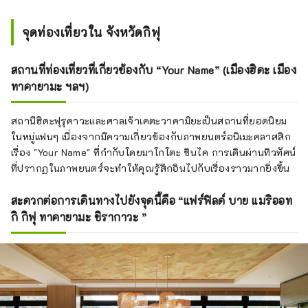
มากมาย เช่น ประสบการณ์ด้าน
การเกษตร การเล่นกับสุนัขในป่า การวิ่ง
จุดท่องเที่ยวใน จังหวัดกิฟุ
เล่นน้ำพุร้อน และสระน้ำ นอกจากนี้คุณ
ยังสามารถเพลิดเพลินไปกับอาหารที่ทำ
สถานที่ท่องเที่ยวที่เกี่ยวข้องกับ “Your Name” (เมืองฮิดะ เมือง
จากวัตถุดิบจากท้องถิ่น เกี๊ยวซ่าต้นตำรับ 
ทาคายามะ ฯลฯ)
และเบียร์ท้องถิ่นที่ต้มในหมู่บ้านอีกด้วย 
การเก็บสตรอเบอร์รี่และการทำขนมสต
สถานีฮิดะฟุรุคาวะและศาลเจ้าเคตะวาคามิยะเป็นสถานที่ยอดนิยม
รอเบอร์รี่ก็เป็นที่นิยมมากเช่นกัน หาก
ในหมู่แฟนๆ เนื่องจากมีความเกี่ยวข้องกับภาพยนตร์อนิเมะคลาสสิก
เดินต่อไปอีกหน่อย จะพบกับร้านอาหาร
เรื่อง "Your Name" ที่กำกับโดยมาโกโตะ ชินไค การเดินผ่านทิวทัศน์
หลายๆ ร้านที่เสิร์ฟเกี๊ยวซ่าซึ่งเป็น
ที่ปรากฏในภาพยนตร์จะทำให้คุณรู้สึกอินไปกับเรื่องราวมากยิ่งขึ้น
อาหารท้องถิ่นรสเลิศ พร้อมทั้งให้
ประสบการณ์พิเศษในการเปรียบเทียบ
สะดวกต่อการเดินทางไปยังจุดนี้คือ “แฟร์ฟิลด์ บาย แมริออท
รสชาติของแต่ละร้าน แฟร์ฟิลด์ บาย 
กิ กิฟุ ทาคายามะ ชิรากาวะ ”
แมริออท โทชิกิ อุสึโนมิยะ คือโรงแรมใน
อุสึโนมิยะซึ่งเป็นฐานที่ตั้งที่สมบูรณ์แบบ
สำหรับการสำรวจโทชิกิ ให้บริการห้อง
พักกว้างขวางสะดวกสบาย พร้อม Wi-Fi 
ฟรี และทิวทัศน์สวยงาม โปรดพิจารณา
แฟร์ฟิลด์ บาย แมริออท โทชิกิ อุสึโนมิ