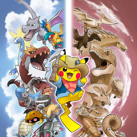
สามารถเพลิดเพลินกับการดื่มด่ำกับงาน
ศิลปะได้ หากเดินต่อไปอีกหน่อยก็จะพบ
กับ Awaji Hanasajiki ทุ่งดอกไม้กว้าง
ใหญ่ที่มีช่องแคบอาคาชิและอ่าวโอซาก้า
เป็นฉากหลัง ซึ่งคุณสามารถเพลิดเพลิน
กับทิวทัศน์ดอกไม้อันงดงามที่วาดขึ้น
ตามฤดูกาลที่เปลี่ยนไป เพลิดเพลินกับ
ทริปสัมผัสเสน่ห์ของเกาะอาวาจิ โดยใช้
โรงแรมของเราในเมืองฮิงาชิอุระ เกาะ
อาวาจิ เป็นฐานที่พัก เราจะบริการท่าน
ด้วยใจจริง.