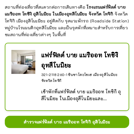
ร้านอาหารภายในสวนอีกด้วย

สถานที่ท่องเที่ยวที่สะดวกต่อการเดินทางคือ
โรงแรมแฟร์ฟิลด์ บาย
แมริออท โทชิงิ อุสึโนมิยะ ในเมืองอุทสึโนมิยะ จังหวัด โทจิกิ
จังหวัด
*ตอนเย็นอากาศจะหนาว ดังนั้นจึงควร
โทจิกิ เมืองอุสึโนะมิยะ อยู่ติดกับ จุดแวะพักรถ (Roadside Station)
เตรียมเสื้อแจ็คเก็ตมาด้วย

หมู่บ้านโรแมนติกอุทสึโนมิยะ และเป็นจุดพักที่เหมาะสำหรับการเที่ยว
ชมสถานที่ท่องเที่ยวต่างๆ ในพื้นที่
ข้อมูลอ้างอิง: อุณหภูมิยามเย็นในฤดู
หนาวใกล้กับสวนดอกไม้อาชิคางะอยู่ที่
ประมาณ 0°C ถึง 5°C
แฟร์ฟิลด์ บาย แมริออท โทชิงิ
อุทสึโนมิยะ
321-2118 260-1 ชินซาโตะโชเฮ เมืองอุสึโนมิยะ
จังหวัดโทจิกิ
เข้าพักที่แฟร์ฟิลด์ บาย แมริออท โทชิกิ อุ
สึโนมิยะ ในเมืองอุสึโนมิยะและ
เพลิดเพลินกับกิจกรรมสนุกๆ มากมาย
ในบริเวณนี้ ที่สถานีริมถนน "หมู่บ้านโร
แมนติกอุตสึโนมิยะ" ซึ่งเป็นฟาร์มปาร์ค
สำรวจแฟร์ฟิลด์ บาย แมริออท โทจิกิ อุสึโนมิยะ
ที่รายล้อมไปด้วยทิวทัศน์ชนบทแบบเก่า 
คุณจะได้สัมผัสกับกิจกรรมต่างๆ 