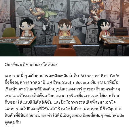
เด็กและวัยรุ่นของเขา
©︎ฮาจิเมะ อิซายามะ/โคดันฉะ
นอกจากนี้ คุณยังสามารถเพลิดเพลินไปกับ Attack on ฮิตะ Cafe
ซึ่งตั้งอยู่ห่างจากสถานี JR ฮิตะ South Square เพียง 3 นาทีเมื่อ
เดินเท้า ภายในคาเฟ่มีจุดถ่ายรูปและแผงการ์ตูนของตัวละครต่างๆ
เช่น เออร์วินและกัปตันเลวีมากมาย เครื่องดื่มและเจลาโต้มาพร้อม
กับซองใส่แบบลิมิเต็ดอิดิชั่น และยังมีอาหารรสเลิศที่จะมาเอาใจ
แฟนๆ รวมไปถึงเมนูที่ใช้ผลไม้ จังหวัดโออิตะ นอกจากนี้ยังมีมุมขาย
สินค้าที่มีสินค้ามากมาย ทำให้ที่นี่เป็นจุดยอดนิยมที่แฟนๆ จะมาพบปะ
พูดคุยกัน