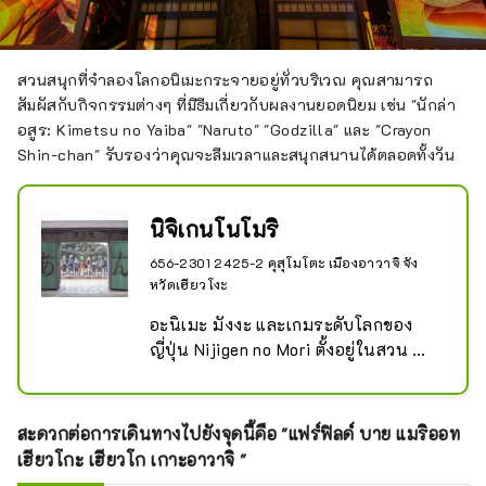
งดงามจับใจ เพลิดเพลินไปกับสายลมที่
สดชื่นและใช้เวลาอันแสนสุขในโรงแรม
ที่เรียบง่ายและทันสมัยแห่งนี้
สวนสนุกที่จำลองโลกอนิเมะกระจายอยู่ทั่วบริเวณ คุณสามารถ
สัมผัสกับกิจกรรมต่างๆ ที่มีธีมเกี่ยวกับผลงานยอดนิยม เช่น "นักล่า
อสูร: Kimetsu no Yaiba" "Naruto" "Godzilla" และ "Crayon
Shin-chan" รับรองว่าคุณจะลืมเวลาและสนุกสนานได้ตลอดทั้งวัน
นิจิเกนโนโมริ
656-2301 2425-2 คุสุโมโตะ เมืองอาวาจิ จัง
หวัดเฮียวโงะ
อะนิเมะ มังงะ และเกมระดับโลกของ
ญี่ปุ่น Nijigen no Mori ตั้งอยู่ในสวน 
Awaji Island Park เป็นสวนการ์ตูน
ญี่ปุ่นล้วนๆ ที่คุณสามารถเพลิดเพลินกับ
โลกของเนื้อหาสองมิติเหล่านี้ในขณะที่
สะดวกต่อการเดินทางไปยังจุดนี้คือ "แฟร์ฟิลด์ บาย แมริออท
ใช้ประสาทสัมผัสทั้งห้าและขยับร่างกาย
เฮียวโกะ เฮียวโก เกาะอาวาจิ "
ของคุณ มีสถานที่ท่องเที่ยวและกิจกรรม