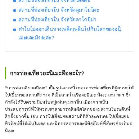
สถานที่ท่องเที่ยวใน จังหวัดโออิตะ
ซูเปอร์มาร์เก็ตในท้องถิ่น โรงกลั่นไวน์ และโรง
กลั่นสาเกในเลานจ์ล็อบบี้ หลังจากเพลิดเพลินไป
สถานที่ท่องเที่ยวใน จังหวัดคุมาโมโตะ
กับพื้นที่จนพอใจแล้ว ให้ใช้เวลาพักผ่อนที่โรงแรม
สถานที่ท่องเที่ยวใน จังหวัดคาโกชิม่า
สักพัก เหมือนกับว่าคุณได้กลับมาถึงบ้าน พร้อม
ทำไมไม่ออกเดินทางเพลิดเพลินไปกับโลกของอนิ
Wi-Fi ความเร็วสูงฟรี และโต๊ะที่มีปลั๊กไฟ เหมาะ
สำหรับการทำงานเป็นอย่างยิ่ง เพลิดเพลินไปกับ
เมะและมังงะล่ะ?
รูปแบบการเดินทางใหม่ที่ให้คุณสามารถท่อง
เที่ยวไปทั่วญี่ปุ่นได้อย่างอิสระ พร้อมสัมผัสกับ
เสน่ห์ของแต่ละภูมิภาค
การท่องเที่ยวอะนิเมะคืออะไร?
“การท่องเที่ยวอนิเมะ” เป็นรูปแบบหนึ่งของการท่องเที่ยวที่ผู้คนจะได้
ไปเยี่ยมชมสถานที่ต่างๆ ที่เป็นฉากในเรื่องอนิเมะ มังงะ เกม ฯลฯ ซึ่ง
กำลังได้รับความนิยมในหมู่แฟนๆ มากขึ้น เนื่องจากเป็น
ประสบการณ์ที่ให้พวกเขาสามารถสัมผัสโลกของผลงานในระดับที่
ลึกซึ้งมากขึ้น เช่น การไปเยี่ยมชมสถานที่ที่ตัวละครเคยไปเยี่ยมชม
ทิวทัศน์ที่ใช้เป็นโมเดล และนิทรรศการและพิพิธภัณฑ์ที่เกี่ยวข้องกับอ
นิเมะ