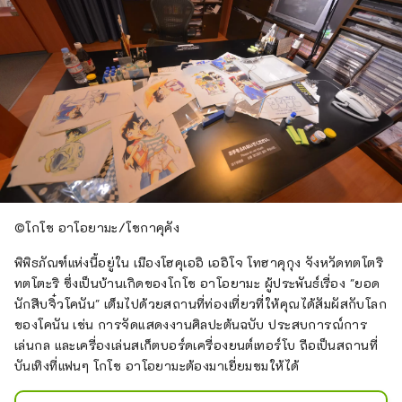
ลืมลองทานโซบะทำมือ ซึ่งทำจากแป้ง
บัควีทที่ปลูกบนที่สูงของฮิดะและบดใน
โรงสี โรงแรมตั้งอยู่ในโชกาวะ เมืองทา
คายามะ รายล้อมไปด้วยทิวทัศน์อัน
งดงามของภูเขาแห่งกิฟุ ช่วยให้คุณ
สัมผัสกับการเปลี่ยนแปลงของฤดูกาล ที่ 
"ซากุระกะ โนะ ยุ" ข้างเคียงมีบ่อน้ำพุ
ร้อนด้วย โรงแรมแฟร์ฟิลด์ บาย แมริ
ออท กิฟุ ทาคายามะ ชิราคาวาโกะ จะ
ช่วยยกระดับประสบการณ์ของคุณในจุด
หมายปลายทางที่งดงามที่สุดแห่งหนึ่ง
©โกโช อาโอยามะ/โชกาคุคัง
ของญี่ปุ่น
พิพิธภัณฑ์แห่งนี้อยู่ใน เมืองโฮคุเออิ เออิโจ โทฮาคุกุง จังหวัดทตโตริ
ทตโตะริ ซึ่งเป็นบ้านเกิดของโกโช อาโอยามะ ผู้ประพันธ์เรื่อง "ยอด
นักสืบจิ๋วโคนัน" เต็มไปด้วยสถานที่ท่องเที่ยวที่ให้คุณได้สัมผัสกับโลก
ของโคนัน เช่น การจัดแสดงงานศิลปะต้นฉบับ ประสบการณ์การ
เล่นกล และเครื่องเล่นสเก็ตบอร์ดเครื่องยนต์เทอร์โบ ถือเป็นสถานที่
บันเทิงที่แฟนๆ โกโช อาโอยามะต้องมาเยี่ยมชมให้ได้