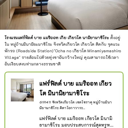
โรงแรมแฟร์ฟิลด์ บาย แมริออท เกีย เกียวโต นามิยามาชิโระ
ตั้งอยู่
ใน หมู่บ้านมินามิยะมาชิโระ จังหวัดเกียวโต เกียวโต ติดกับ จุดแวะ
พักรถ (Roadside Station)"Ocha no เกียวโต Minamiyamashiro
Village" รายล้อมไปด้วยทุ่งชาอันกว้างใหญ่ คุณสามารถใช้เวลา
อันเงียบสงบท่ามกลางธรรมชาติ
แฟร์ฟิลด์ บาย แมริออท เกียว
โต มินามิยามาชิโระ
6191411 จังหวัดเกียวโต เขตโซราคุ หมู่บ้านมินา
มิยามาชิโระ คิตาโอกาวาระ...
แฟร์ฟิลด์ บาย แมริออท เกียวโต มินามิ 
ยามาชิโระ มอบประสบการณ์สุดหรูหรา