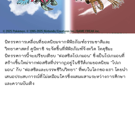
นิทรรศการเคลื่อนที่ยอดนิยมจากพิพิธภัณฑ์ธรรมชาติและ
วิทยาศาสตร์ คูนิทาชิ จะจัดขึ้นที่พิพิธภัณฑ์จังหวัด โทคุชิมะ
นิทรรศการนี้จะเปรียบเทียบ "ฟอสซิลโปเกมอน" ซึ่งเป็นโปเกมอนที่
สร้างขึ้นใหม่จากฟอสซิลที่ปรากฏอยู่ในซีรีส์เกมยอดนิยม "โปเก
มอน" กับ "ฟอสซิลและบรรพชีวินวิทยา" ที่พบในโลกของเรา โดยนำ
เสนอประสบการณ์ที่ไม่เหมือนใครซึ่งผสมผสานระหว่างการศึกษา
และความบันเทิง