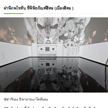
Fukura ตั้งอยู่ใกล้กับโรงแรมของเราบน
ผ่าพิภพไททัน ที่พิพิธภัณฑ์ฮิตะ (เมืองฮิตะ )
เกาะอาวาจิในจังหวัดเฮียวโงะ ห่างจาก
อ่าว Fukura เพียงระยะทางสั้นๆ บน
ปลายสุดทางใต้ของเกาะ สถานีริมถนน
แห่งนี้เป็นหนึ่งในสถานที่ท่องเที่ยวที่ไม่
ควรพลาดท่ามกลางแหล่งท่องเที่ยว
มากมายบนเกาะ โรงแรมของเราตั้งอยู่
ในทำเลสะดวก ใกล้กับร้านอาหารที่
เสิร์ฟอาหารทะเลสดๆ บริษัทเรือสำราญ
ที่จะพาคุณไปใกล้กับวังน้ำวนนารูโตะ
อันโด่งดัง และโรงละครอาวาจินิงโย ซึ่ง
คุณสามารถรับชมโรงละครหุ่นกระบอก
อาวาจิที่มีอายุกว่า 500 ปีได้
©︎ฮาจิเมะ อิซายามะ/โคดันฉะ