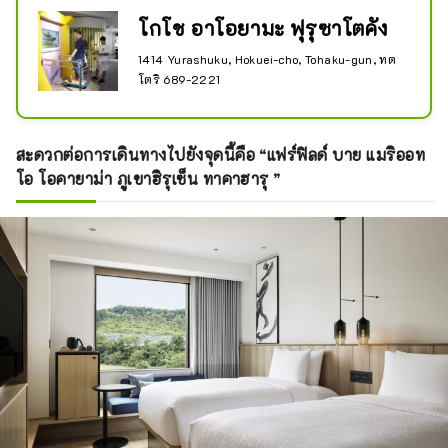
โกโช อาโอยามะ ฟุรุซาโตคัง
1414 Yurashuku, Hokuei-cho, Tohaku-gun, ทต
โตริ 689-2221
สะดวกต่อการเดินทางไปยังจุดนี้คือ “แฟร์ฟิลด์ บาย แมริออท
โอ โอคายาม่า ภูเขาฮิรุเซ็น ทาคาฮารุ ”