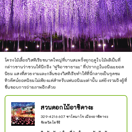
โครงไม้เลื้อยวิสทีเรียขนาดใหญ่ที่บานสะพรั่งทุกฤดูใบไม้ผลิเป็นที่
กล่าวขานว่าชวนให้นึกถึง "ฟูจิอาซายามะ" ที่ปรากฏในอนิเมะยอด
นิยม แสงที่สวยงามและกลิ่นของวิสทีเรียทำให้ที่นี่กลายเป็นจุดชม
ทิวทัศน์ยอดนิยมไม่เพียงแต่สำหรับแฟนอนิเมะเท่านั้น แต่ยังรวมถึงผู้ที่
ชื่นชอบการถ่ายภาพอีกด้วย
สวนดอกไม้อาชิคางะ
329-4216 607 ซาโคมาโจ เมืองอาชิคางะ
จังหวัดโทจิงิ