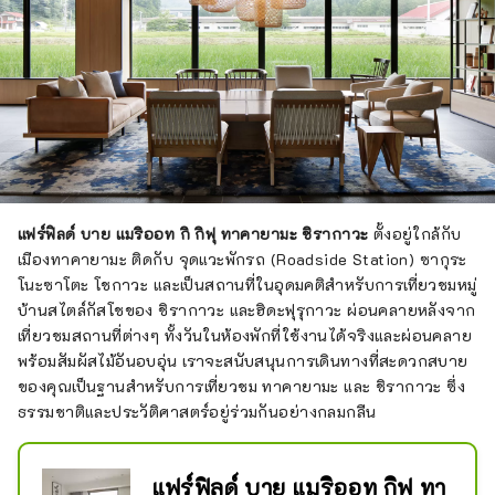
ยะ สำหรับทริปของคุณไปยังโทชิกิ
แฟร์ฟิลด์ บาย แมริออท กิ กิฟุ ทาคายามะ ชิรากาวะ
ตั้งอยู่ใกล้กับ
เมืองทาคายามะ ติดกับ จุดแวะพักรถ (Roadside Station) ซากุระ
โนะซาโตะ โชกาวะ และเป็นสถานที่ในอุดมคติสำหรับการเที่ยวชมหมู่
บ้านสไตล์กัสโชของ ชิรากาวะ และฮิดะฟุรุกาวะ ผ่อนคลายหลังจาก
เที่ยวชมสถานที่ต่างๆ ทั้งวันในห้องพักที่ใช้งานได้จริงและผ่อนคลาย
พร้อมสัมผัสไม้อันอบอุ่น เราจะสนับสนุนการเดินทางที่สะดวกสบาย
ของคุณเป็นฐานสำหรับการเที่ยวชม ทาคายามะ และ ชิรากาวะ ซึ่ง
ธรรมชาติและประวัติศาสตร์อยู่ร่วมกันอย่างกลมกลืน
แฟร์ฟิลด์ บาย แมริออท กิฟุ ทา