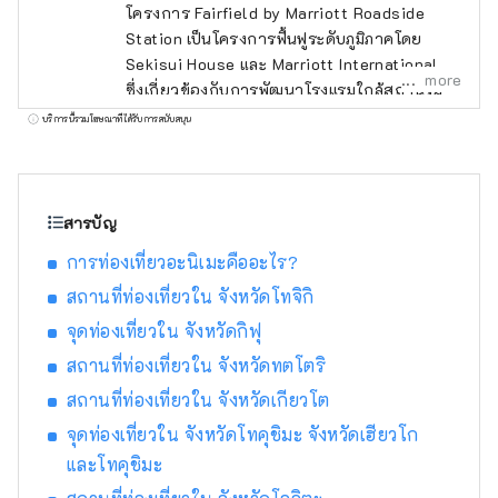
โครงการ Fairfield by Marriott Roadside
Station เป็นโครงการฟื้นฟูระดับภูมิภาคโดย
Sekisui House และ Marriott International
more
ซึ่งเกี่ยวข้องกับการพัฒนาโรงแรมใกล้สถานีริม
ถนนทั่วประเทศ ตั้งแต่ฮอกไกโดไปจนถึงคิวชู เรา
บริการนี้รวมโฆษณาที่ได้รับการสนับสนุน
จงใจไม่จัดให้มีบริการอาหารภายในโรงแรม แต่
ส่งเสริมให้แขกใช้บริการจุดบริการริมถนนและ
ร้านอาหารท้องถิ่นแทน เพื่อให้แขกได้พบปะกับ
คนในท้องถิ่น เพลิดเพลินกับอาหาร และสัมผัส
สารบัญ
เสน่ห์ของพื้นที่อย่างเต็มที่ พนักงานของโรงแรมมี
การท่องเที่ยวอะนิเมะคืออะไร?
ความคุ้นเคยกับพื้นที่นั้นๆ และจะแนะนำข้อมูลตาม
ฤดูกาลและสถานที่ท่องเที่ยวที่เป็นเอกลักษณ์ของ
สถานที่ท่องเที่ยวใน จังหวัดโทจิกิ
พื้นที่นั้นๆ ห้องพักของแขกตกแต่งอย่างเรียบง่าย
จุดท่องเที่ยวใน จังหวัดกิฟุ
และเงียบสงบ มีเตียง Simmons นุ่มสบาย และ
สถานที่ท่องเที่ยวใน จังหวัดทตโตริ
ห้องน้ำแบบฝักบัวเรนชาวเวอร์ แต่ไม่มีอ่างอาบน้ำ
ล็อบบี้เลานจ์ของโรงแรมมีโต๊ะขนาดใหญ่
สถานที่ท่องเที่ยวใน จังหวัดเกียวโต
ไมโครเวฟ เตาอบปิ้งขนมปัง เครื่องชงกาแฟ ชา
จุดท่องเที่ยวใน จังหวัดโทคุชิมะ จังหวัดเฮียวโก
ญี่ปุ่น และซุปมิโซะ พักผ่อนในห้องพักและ
และโทคุชิมะ
เพลิดเพลินไปกับสินค้าที่ซื้อจากจุดบริการริมถนน