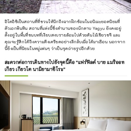
จังหวัดโอคายามะ
อิโตอิชิเป็นสถานที่ที่ชวนให้นึกถึงฉากฝึกซ้อมในอนิเมะยอดนิยมที่
ตัวเอกฟันหิน สถานที่แห่งนี้ซึ่งตำนานของนักดาบ Yagyu ยังคงอยู่
ตั้งอยู่ในพื้นที่ชนบทที่เงียบสงบรายล้อมไปด้วยต้นไม้เขียวขจี และ
คุณจะรู้สึกได้ถึงความตึงเครียดอย่างลึกลับเมื่อได้มาเยือน นอกจาก
นี้ยังเป็นที่นิยมในหมู่แฟนๆ ว่าเป็นจุดถ่ายรูปอีกด้วย
สะดวกต่อการเดินทางไปยังจุดนี้คือ “แฟร์ฟิลด์ บาย แมริออท
เกียว เกียวโต นามิยามาชิโระ”