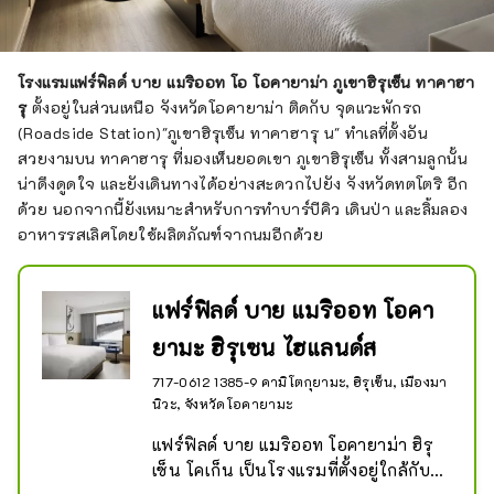
โรงแรมแฟร์ฟิลด์ บาย แมริออท โอ โอคายาม่า ภูเขาฮิรุเซ็น ทาคาฮา
รุ
ตั้งอยู่ในส่วนเหนือ จังหวัดโอคายาม่า ติดกับ จุดแวะพักรถ
(Roadside Station)"ภูเขาฮิรุเซ็น ทาคาฮารุ น" ทำเลที่ตั้งอัน
สวยงามบน ทาคาฮารุ ที่มองเห็นยอดเขา ภูเขาฮิรุเซ็น ทั้งสามลูกนั้น
น่าดึงดูดใจ และยังเดินทางได้อย่างสะดวกไปยัง จังหวัดทตโตริ อีก
ด้วย นอกจากนี้ยังเหมาะสำหรับการทำบาร์บีคิว เดินป่า และลิ้มลอง
อาหารรสเลิศโดยใช้ผลิตภัณฑ์จากนมอีกด้วย
แฟร์ฟิลด์ บาย แมริออท โอคา
ยามะ ฮิรุเซน ไฮแลนด์ส
717-0612 1385-9 คามิโตกุยามะ, ฮิรุเซ็น, เมืองมา
นิวะ, จังหวัดโอคายามะ
แฟร์ฟิลด์ บาย แมริออท โอคายาม่า ฮิรุ
เซ็น โคเก็น เป็นโรงแรมที่ตั้งอยู่ใกล้กับ