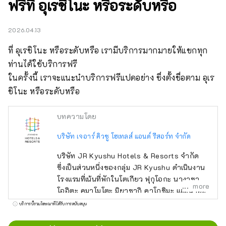
ฟรีที่ อุเรชิโนะ หรือระดับหรือ
2026.04.13
ที่ อุเรชิโนะ หรือระดับหรือ เรามีบริการมากมายให้แขกทุก
ท่านได้ใช้บริการฟรี

ในครั้งนี้ เราจะแนะนำบริการฟรีแปดอย่าง ซึ่งตั้งชื่อตาม อุเร
ชิโนะ หรือระดับหรือ
บทความโดย
บริษัท เจอาร์ คิวชู โฮเทลส์ แอนด์ รีสอร์ท จำกัด
บริษัท JR Kyushu Hotels & Resorts จำกัด
ซึ่งเป็นส่วนหนึ่งของกลุ่ม JR Kyushu ดำเนินงาน
โรงแรมที่เน้นที่พักในโตเกียว ฟุกุโอกะ นางาซากิ
more
โออิตะ คุมาโมโตะ มิยาซากิ คาโกชิมะ และนาฮะ
เรายังดำเนินกิจการโรงแรมน้ำพุร้อนในเมืองเบปปุ
บริการนี้รวมโฆษณาที่ได้รับการสนับสนุน
และอุเรชิโนะ ซึ่งเป็นรีสอร์ทน้ำพุร้อนชั้นนำ 2 แห่ง
ของญี่ปุ่น