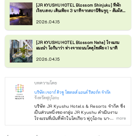
[JR KYUSHU HOTEL Blossom Shinjuku] ที่พัก
เงียบสงบ เดินเพียง 3 นาทีจากสถานีชินจูกุ - สัมผัส
ประสบการณ์อาหารเลิศรสแห่งคิวชู
2026.04.15
[JR KYUSHU HOTEL Blossom Naha] โรงแรม
แนะนำ โอกินาว่า ห่างจากถนนโคคุไซเพียง 1 นาที
2026.04.15
บทความโดย
บริษัท เจอาร์ คิวชู โฮเทลส์ แอนด์ รีสอร์ท จำกัด
จังหวัดฟุกุโอกะ
บริษัท JR Kyushu Hotels & Resorts จำกัด ซึ่ง
เป็นส่วนหนึ่งของกลุ่ม JR Kyushu ดำเนินงาน
more
โรงแรมที่เน้นที่พักในโตเกียว ฟุกุโอกะ นางาซากิ
โออิตะ คุมาโมโตะ มิยาซากิ คาโกชิมะ และนาฮะ
เรายังดำเนินกิจการโรงแรมน้ำพุร้อนในเมืองเบปปุ