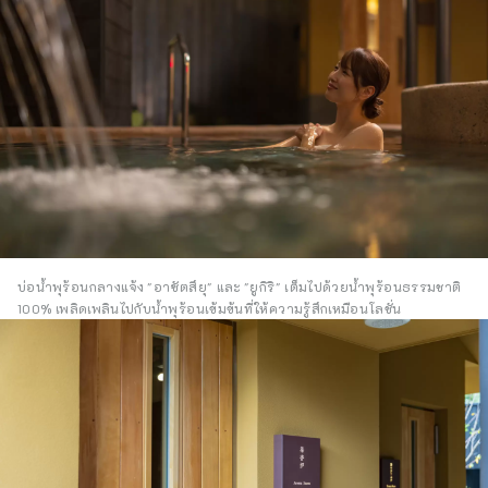
บ่อน้ำพุร้อนกลางแจ้ง "อาซัตสึยุ" และ "ยูกิริ" เต็มไปด้วยน้ำพุร้อนธรรมชาติ
100% เพลิดเพลินไปกับน้ำพุร้อนเข้มข้นที่ให้ความรู้สึกเหมือนโลชั่น