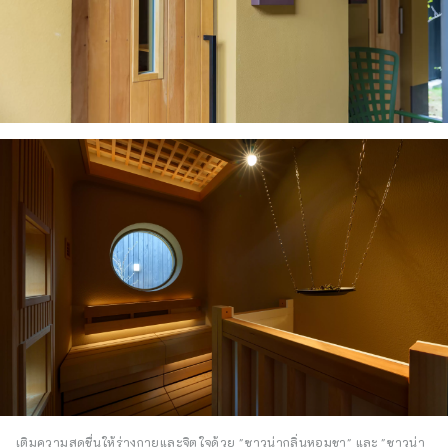
เติมความสดชื่นให้ร่างกายและจิตใจด้วย "ซาวน่ากลิ่นหอมชา" และ "ซาวน่า