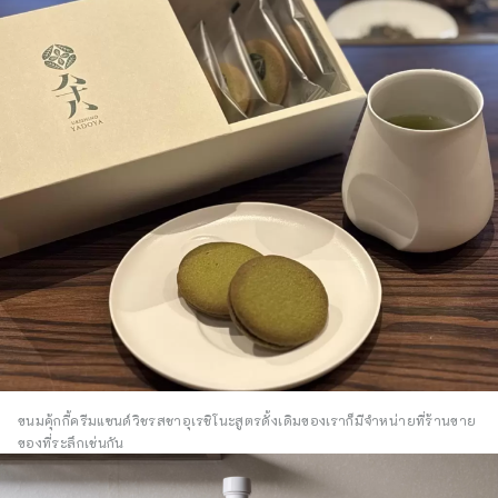
ขนมคุ้กกี้ครีมแซนด์วิชรสชาอุเรชิโนะสูตรดั้งเดิมของเราก็มีจำหน่ายที่ร้านขาย
ของที่ระลึกเช่นกัน