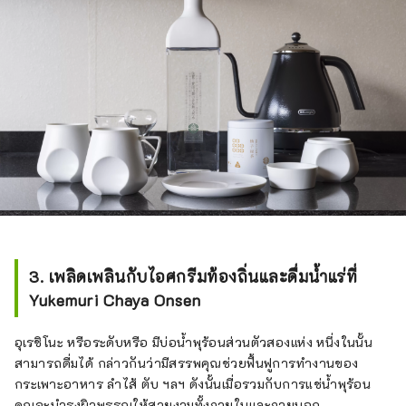
3. เพลิดเพลินกับไอศกรีมท้องถิ่นและดื่มน้ำแร่ที่
Yukemuri Chaya Onsen
อุเรชิโนะ หรือระดับหรือ มีบ่อน้ำพุร้อนส่วนตัวสองแห่ง หนึ่งในนั้น
สามารถดื่มได้ กล่าวกันว่ามีสรรพคุณช่วยฟื้นฟูการทำงานของ
กระเพาะอาหาร ลำไส้ ตับ ฯลฯ ดังนั้นเมื่อรวมกับการแช่น้ำพุร้อน
คุณจะบำรุงผิวพรรณให้สวยงามทั้งภายในและภายนอก