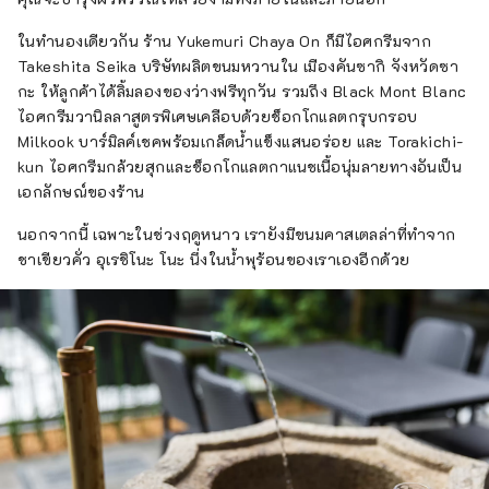
ในทำนองเดียวกัน ร้าน Yukemuri Chaya On ก็มีไอศกรีมจาก
Takeshita Seika บริษัทผลิตขนมหวานใน เมืองคันซากิ จังหวัดซา
กะ ให้ลูกค้าได้ลิ้มลองของว่างฟรีทุกวัน รวมถึง Black Mont Blanc
ไอศกรีมวานิลลาสูตรพิเศษเคลือบด้วยช็อกโกแลตกรุบกรอบ
Milkook บาร์มิลค์เชคพร้อมเกล็ดน้ำแข็งแสนอร่อย และ Torakichi-
kun ไอศกรีมกล้วยสุกและช็อกโกแลตกาแนชเนื้อนุ่มลายทางอันเป็น
เอกลักษณ์ของร้าน
นอกจากนี้ เฉพาะในช่วงฤดูหนาว เรายังมีขนมคาสเตลล่าที่ทำจาก
ชาเขียวคั่ว อุเรชิโนะ โนะ นึ่งในน้ำพุร้อนของเราเองอีกด้วย