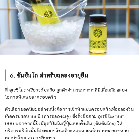
6. ชันชันโก สำหรับฉลองอายุยืน
ที่ อุเรชิโนะ หรือระดับหรือ ลูกค้าจำนวนมากมาที่นี่เพื่อเฉลิมฉลอง
โอกาสพิเศษของครอบครัว
ตัวเลือกยอดนิยมอย่างหนึ่งคือการเข้าพักแบบครอบครัวเพื่อฉลองวัน
เกิดครบรอบ 88 ปี (การฉลองเบจู) ซึ่งตั้งชื่อตาม อุเรชิโนะ"88"
(88) นอกจากนี้ยังมีชุดกิโมโนญี่ปุ่นแบบดั้งเดิม (ชันชันโกะ) ให้
บริการฟรี ดังนั้นโปรดอย่าลังเลที่จะสอบถามพนักงานของเราหาก
คุณกำลังฉลองอายุยืนยาว