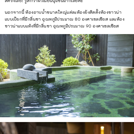
สี่ครั้งเลย! รู้สึกว่าผิวเนียนนุ่มขึ้นมากเลยค่ะ"
นอกจากนี้ ห้องอาบน้ำขนาดใหญ่แต่ละห้องยังติดตั้งห้องซาวน่า
แบบเปียกที่มีกลิ่นชา อุณหภูมิประมาณ 80 องศาเซลเซียส และห้อง
ซาวน่าแบบแห้งที่มีกลิ่นชา อุณหภูมิประมาณ 90 องศาเซลเซียส