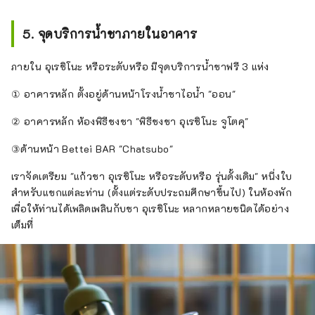
5. จุดบริการน้ำชาภายในอาคาร
ภายใน อุเรชิโนะ หรือระดับหรือ มีจุดบริการน้ำชาฟรี 3 แห่ง
① อาคารหลัก ตั้งอยู่ด้านหน้าโรงน้ำชาไอน้ำ "ออน"
② อาคารหลัก ห้องพิธีชงชา "พิธีชงชา อุเรชิโนะ จูโตคุ"
③ด้านหน้า Bettei BAR "Chatsubo"
เราจัดเตรียม "แก้วชา อุเรชิโนะ หรือระดับหรือ รุ่นดั้งเดิม" หนึ่งใบ
สำหรับแขกแต่ละท่าน (ตั้งแต่ระดับประถมศึกษาขึ้นไป) ในห้องพัก
เพื่อให้ท่านได้เพลิดเพลินกับชา อุเรชิโนะ หลากหลายชนิดได้อย่าง
เต็มที่