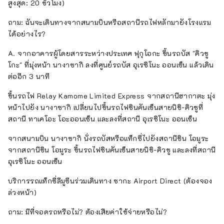
สูงสุด: 20 ชั่วโมง)
ถาม: ฉันจะเดินทางจากสนามบินหรือสถานีรถไฟหลักมายังโรงแรม
ได้อย่างไร?
A. จากอาคารผู้โดยสารระหว่างประเทศ ฟุกุโอกะ ขึ้นรถบัส "คิวชู
โกะ" ที่มุ่งหน้า นางาซากิ ลงที่ศูนย์รถบัส อุเรชิโนะ ออนเซ็น แล้วเดิน
ต่ออีก 3 นาที
ขึ้นรถไฟ Relay Kamome Limited Express จากสถานีฮากาตะ มุ่ง
หน้าไปยัง นางาซากิ เปลี่ยนไปขึ้นรถไฟชินคันเซ็นสายนิชิ-คิวชูที่
สถานี ทาเคโอะ โอะออนเซ็น และลงที่สถานี อุเรชิโนะ ออนเซ็น
จากสนามบิน นางาซากิ นั่งรถบัสหรือแท็กซี่ไปยังสถานีชิน โอมูระ
จากสถานีชิน โอมูระ ขึ้นรถไฟชินคันเซ็นสายนิชิ-คิวชู และลงที่สถานี
อุเรชิโนะ ออนเซ็น
บริการรถแท็กซี่ลีมูซีนร่วมเดินทาง ซากะ Airport Direct (ต้องจอง
ล่วงหน้า)
ถาม: มีที่จอดรถหรือไม่? ต้องเสียค่าใช้จ่ายหรือไม่?