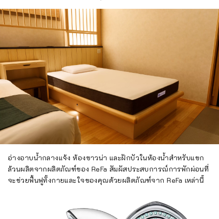
อ่างอาบน้ำกลางแจ้ง ห้องซาวน่า และฝักบัวในห้องน้ำสำหรับแขก
ล้วนผลิตจากผลิตภัณฑ์ของ ReFa สัมผัสประสบการณ์การพักผ่อนที่
จะช่วยฟื้นฟูทั้งกายและใจของคุณด้วยผลิตภัณฑ์จาก ReFa เหล่านี้