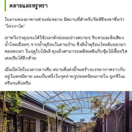
คลายและหรูหรา
ในลานของอาคารส่วนต่อขยาย มีสถานที่สำหรับจัดพิธีชงชาชื่อว่า
"โทวกาโด"
เราหวังว่าคุณจะได้ใช้เวลาพักผ่อนอย่างสบายๆ จิบชาและฟังเสียง
น้ำไหลเอื่อยๆ จากน้ำพุร้อนในลานบ้าน ซึ่งมีน้ำพุร้อนไหลล้นออกมา
ตลอดเวลา ในฤดูใบไม้ผลิ คุณยังสามารถเพลิดเพลินกับซุ้มไม้เลื้อยวิส
เตอเรียได้อีกด้วย
เมื่อเปิดไฟในเวลากลางคืน สถานที่แห่งนี้จะสร้างบรรยากาศราวกับ
อยู่ในเทพนิยาย และเป็นหนึ่งในจุดถ่ายรูปยอดนิยมภายใน อุเรชิโนะ
หรือระดับหรือ