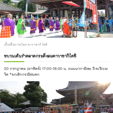
เอื้อเฟื้อภาพโดย คาวาซากิ ไดชิ
ขบวนเต้นรำตลาดกระดิ่งลมคาวาซากิไดชิ
20 กรกฎาคม (อาทิตย์) 17:00-18:00 น. ถนนนากามิเซะ ถึงบริเวณ
วัด *ยกเลิกกรณีฝนตก