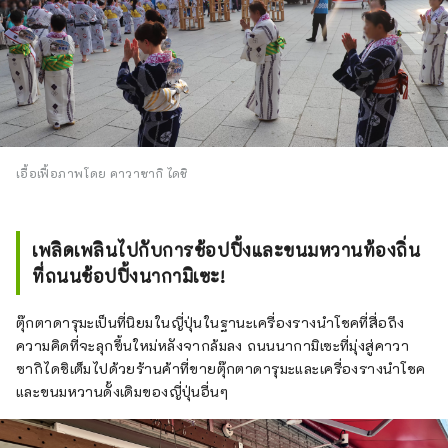
เอื้อเฟื้อภาพโดย คาวาซากิ ไดชิ
เพลิดเพลินไปกับการช้อปปิ้งและขนมหวานท้องถิ่น
ที่ถนนช้อปปิ้งนากามิเซะ!
ตุ๊กตาดารุมะเป็นที่นิยมในญี่ปุ่นในฐานะเครื่องรางนำโชคที่สื่อถึง
ความคิดที่จะลุกขึ้นใหม่หลังจากล้มลง ถนนนากามิเซะที่มุ่งสู่คาวา
ซากิไดชิเต็มไปด้วยร้านค้าที่ขายตุ๊กตาดารุมะและเครื่องรางนำโชค
และขนมหวานดั้งเดิมของญี่ปุ่นอื่นๆ