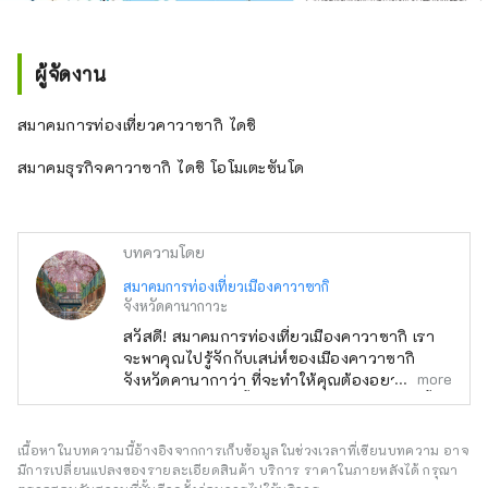
ผู้จัดงาน
สมาคมการท่องเที่ยวคาวาซากิ ไดชิ
สมาคมธุรกิจคาวาซากิ ไดชิ โอโมเตะซันโด
บทความโดย
สมาคมการท่องเที่ยวเมืองคาวาซากิ
จังหวัดคานากาวะ
สวัสดี! สมาคมการท่องเที่ยวเมืองคาวาซากิ เรา
จะพาคุณไปรู้จักกับเสน่ห์ของเมืองคาวาซากิ
more
จังหวัดคานากาว่า ที่จะทำให้คุณต้องอยากมา
เยือน คาวาซากิซิตี้ คืออะไร? เมืองคาวาซากิตั้ง
อยู่ในจังหวัดคานากาว่าซึ่งอยู่ติดกับโตเกียว แต่
ห่างจากสนามบินฮาเนดะเพียง 15 นาที ห่างจาก
เนื้อหาในบทความนี้อ้างอิงจากการเก็บข้อมูลในช่วงเวลาที่เขียนบทความ อาจ
สถานีรถไฟหลักของโตเกียวเพียงไม่กี่นาที และอยู่
มีการเปลี่ยนแปลงของรายละเอียดสินค้า บริการ ราคาในภายหลังได้ กรุณา