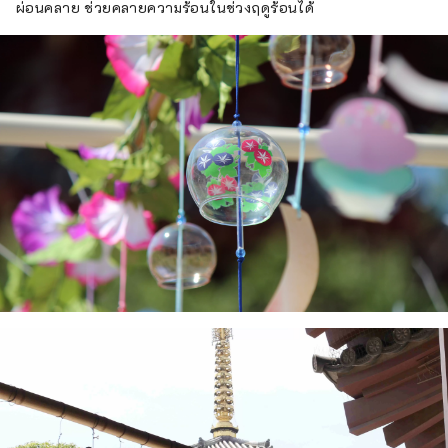
ผ่อนคลาย ช่วยคลายความร้อนในช่วงฤดูร้อนได้
เจ้าอินาเงะ โดยไฮไลท์อยู่ที่ขบวนแห่ศาลเจ้า
เคลื่อนที่ขนาดใหญ่ ◇เทศกาลคานามาระ
เทศกาลศาลเจ้าคานายามะจัดขึ้นในวันอาทิตย์
แรกของเดือนเมษายน มีการประกอบพิธีศาลเจ้า
เคลื่อนที่ที่มีรูปร่างเหมือนองคชาต และเทศกาลนี้
มีชื่อเสียงเรื่องการให้ความอุดมสมบูรณ์และการ
ค้นหาคู่ครอง อีกทั้งยังดึงดูดนักท่องเที่ยวชาวต่าง
ชาติจำนวนมาก