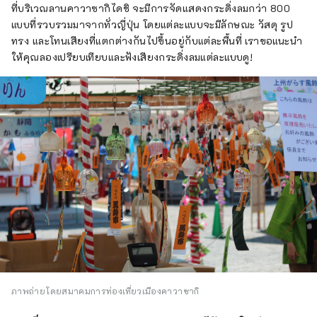
ที่บริเวณลานคาวาซากิไดชิ จะมีการจัดแสดงกระดิ่งลมกว่า 800
แบบที่รวบรวมมาจากทั่วญี่ปุ่น โดยแต่ละแบบจะมีลักษณะ วัสดุ รูป
ทรง และโทนเสียงที่แตกต่างกันไปขึ้นอยู่กับแต่ละพื้นที่ เราขอแนะนำ
ให้คุณลองเปรียบเทียบและฟังเสียงกระดิ่งลมแต่ละแบบดู!
ภาพถ่ายโดยสมาคมการท่องเที่ยวเมืองคาวาซากิ