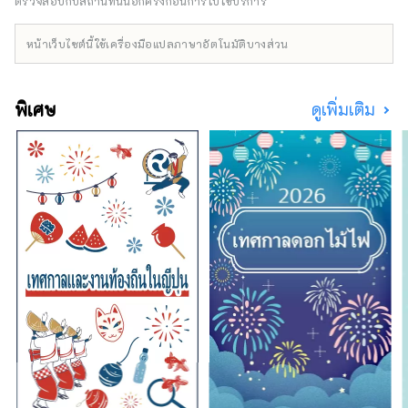
ใกล้กับโยโกฮาม่า คามาคุระ และฮาโกเนะ ทำให้
ตรวจสอบกับสถานที่นั้นอีกครั้งก่อนการไปใช้บริการ
เป็นเมืองที่ผู้คนนิยมเดินทางไปทำงานโดยมี
ประชากร 1.54 ล้านคน แม้ว่าจะอยู่ใกล้กับ
หน้าเว็บไซต์นี้ใช้เครื่องมือแปลภาษาอัตโนมัติบางส่วน
โตเกียวและโยโกฮาม่า แต่ก็เป็นเมืองใหญ่ที่รู้จัก
เฉพาะผู้ที่รู้จริงเท่านั้น มีศูนย์การค้าที่รวบรวมร้าน
ค้าหลักๆ ของญี่ปุ่นทั้งหมดไว้ภายใต้หลังคา
พิเศษ
ดูเพิ่มเติม
เดียวกัน รวมถึงย่านใจกลางเมืองที่พลุกพล่านซึ่ง
คนในท้องถิ่นมารวมตัวกัน ช่วยให้คุณสัมผัสกับ
ชีวิตในเมืองญี่ปุ่นแท้ๆ ได้ เมืองนี้มีชื่อเสียงด้าน
ทัศนียภาพโรงงานยามราตรีซึ่งถือกำเนิดจากเขต
อุตสาหกรรมที่สนับสนุนการเติบโตทางเศรษฐกิจ
อย่างรวดเร็วของญี่ปุ่น แต่ยังเจริญรุ่งเรืองใน
ฐานะหนึ่งใน 53 สถานีของโทไกโด ซึ่งเป็นเส้น
ทางหลักจากโตเกียวไปยังเกียวโตที่พัฒนาโดย
โชกุนผู้ก่อตั้งรัฐบาลโชกุนเอโดะ เมืองนี้เป็นที่ตั้ง
ของวัดคาวาซากิไดชิซึ่งดึงดูดผู้แสวงบุญจำนวน
มากที่สุดในญี่ปุ่นในช่วงปีใหม่ และพิพิธภัณฑ์บ้าน
พื้นเมืองญี่ปุ่นซึ่งมีบ้านเก่าแก่ 25 หลังที่ได้รับการ
กำหนดให้เป็นทรัพย์สินทางวัฒนธรรม พิพิธภัณฑ์ที่
อุทิศให้กับการ์ตูนยอดนิยมเรื่อง “โดราเอมอน”
ก็ได้รับความนิยมเช่นกัน เราจะมาแนะนำสถานที่
ท่องเที่ยวและกิจกรรมยอดนิยมต่างๆ ◇ วิวกลาง
คืนโรงงานเมืองคาวาซากิ เขตอุตสาหกรรมที่