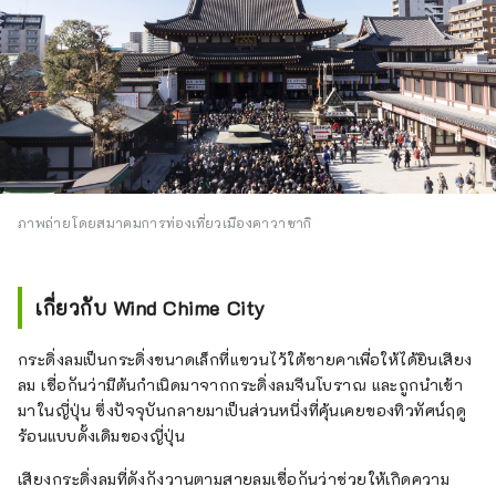
เพียงไม่กี่นาที แต่ที่นี่ก็เต็มไปด้วยทิวทัศน์
ธรรมชาติที่สวยงาม รวมทั้งต้นเมตาเซควอเอียที่
เรียงรายกัน ที่พิพิธภัณฑ์บ้านพื้นเมืองญี่ปุ่น ซึ่งคุณ
สามารถสัมผัสกับบ้านเก่าแก่ 25 หลังที่ได้รับการ
กำหนดให้เป็นมรดกทางวัฒนธรรม คุณจะได้
สัมผัสกับการย้อมคราม ซึ่งเป็นประเพณีดั้งเดิมใน
พื้นที่ และยังมีพิพิธภัณฑ์ที่อุทิศให้กับทาโร่ โอกาโม
โตะ ศิลปินแนวหน้ายอดนิยมอีกด้วย ในฤดูใบไม้
ผลิคุณยังสามารถเพลิดเพลินกับดอกซากุระได้อีก
ภาพถ่ายโดยสมาคมการท่องเที่ยวเมืองคาวาซากิ
ด้วย ◇พิพิธภัณฑ์ฟูจิโกะ เอฟ. ฟูจิโอะ เมืองคาวา
ซากิ พิพิธภัณฑ์แห่งนี้จัดแสดงภาพวาดต้นฉบับ
ของฟูจิโกะ เอฟ. ฟูจิโอะ นักวาดการ์ตูนผู้สร้าง
เกี่ยวกับ Wind Chime City
การ์ตูนเรื่อง "โดราเอมอน" ที่ได้รับความนิยมไป
ทั่วโลก โดยเฉพาะในเอเชีย รวมถึงโต๊ะทำงานที่ฟู
กระดิ่งลมเป็นกระดิ่งขนาดเล็กที่แขวนไว้ใต้ชายคาเพื่อให้ได้ยินเสียง
จิโกะ เอฟ. ฟูจิโอะใช้จริงด้วย นอกจากนี้ สถานที่
ลม เชื่อกันว่ามีต้นกำเนิดมาจากกระดิ่งลมจีนโบราณ และถูกนำเข้า
ดังกล่าวยังมีสิ่งของที่มีขนาดเท่าตัวจริงและให้ผู้
มาในญี่ปุ่น ซึ่งปัจจุบันกลายมาเป็นส่วนหนึ่งที่คุ้นเคยของทิวทัศน์ฤดู
เยี่ยมชมได้ลองชิมอาหารที่ปรากฏในเรื่องราว
ร้อนแบบดั้งเดิมของญี่ปุ่น
ทำให้สามารถดื่มด่ำไปกับโลกของงานได้ ◇
เทศกาลคาวาซากิซันโน นี่เป็นเทศกาลที่ใหญ่ที่สุด
เสียงกระดิ่งลมที่ดังกังวานตามสายลมเชื่อกันว่าช่วยให้เกิดความ
ในพื้นที่คาวาซากิ จัดขึ้นทุกเดือนสิงหาคมที่ศาล