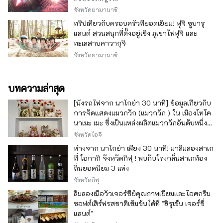
เอฟ. ฟูจิโอะใช้จริงด้วย นอกจากนี้ สถานที่ดัง
จังหวัดยามานาชิ
กล่าวยังมีสิ่งของที่มีขนาดเท่าตัวจริงและให้ผู้เยี่ยม
ชมได้ลองชิมอาหารที่ปรากฏในเรื่องราว ทำให้
ทริปเที่ยวกับครอบครัวที่ยอดเยี่ยม! ฟูจิ ซูบารุ
สามารถดื่มด่ำไปกับโลกของงานได้ ◇ เทศกาลคา
แลนด์ สวนสนุกที่ตั้งอยู่เชิง ภูเขาไฟฟูจิ และ
วาซากิซันโน นี่เป็นเทศกาลที่ใหญ่ที่สุดในพื้นที่คา
ทะเลสาบคาวากุจิ
วาซากิ จัดขึ้นทุกเดือนสิงหาคมที่ศาลเจ้าอินาเงะ
จังหวัดยามานาชิ
โดยไฮไลท์อยู่ที่ขบวนแห่ศาลเจ้าเคลื่อนที่ขนาด
ใหญ่ ◇เทศกาลคานามาระ เทศกาลศาลเจ้าคานา
ยามะจัดขึ้นในวันอาทิตย์แรกของเดือนเมษายน มี
บทความล่าสุด
การประกอบพิธีศาลเจ้าเคลื่อนที่ที่มีรูปร่างเหมือน
องคชาต และเทศกาลนี้มีชื่อเสียงเรื่องการให้ความ
[นั่งรถไฟจาก นาโกย่า 30 นาที] ข้อมูลเกี่ยวกับ
อุดมสมบูรณ์และการค้นหาคู่ครอง อีกทั้งยังดึงดูด
การจัดแสดงแมวกวัก (แมวกวัก ) ใน เมืองโทโค
นักท่องเที่ยวชาวต่างชาติจำนวนมาก
นาเมะ เมะ ซึ่งเป็นแหล่งผลิตแมวกวักอันดับหนึ่ง
ของญี่ปุ่น
จังหวัดไอจิ
ห่างจาก นาโกย่า เพียง 30 นาที! มาลิ้มลองสาเก
ที่ โอกากิ จังหวัดกิฟุ ! พบกับโรงกลั่นสาเกท้อง
ถิ่นยอดนิยม 3 แห่ง
จังหวัดกิฟุ
ลิ้มลองเนื้อวัวเจอร์ซีย์คุณภาพเยี่ยมและไอศกรีม
ซอฟต์เสิร์ฟรสชาติเข้มข้นได้ที่ "ฮิรุเซ็น เจอร์ซี่
แลนด์"