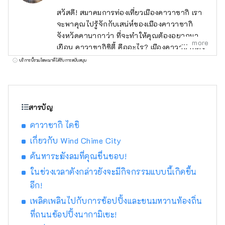
สวัสดี! สมาคมการท่องเที่ยวเมืองคาวาซากิ เรา
จะพาคุณไปรู้จักกับเสน่ห์ของเมืองคาวาซากิ
จังหวัดคานากาว่า ที่จะทำให้คุณต้องอยากมา
more
เยือน คาวาซากิซิตี้ คืออะไร? เมืองคาวาซากิตั้ง
อยู่ในจังหวัดคานากาว่าซึ่งอยู่ติดกับโตเกียว แต่
บริการนี้รวมโฆษณาที่ได้รับการสนับสนุน
ห่างจากสนามบินฮาเนดะเพียง 15 นาที ห่างจาก
สถานีรถไฟหลักของโตเกียวเพียงไม่กี่นาที และ
อยู่ใกล้กับโยโกฮาม่า คามาคุระ และฮาโกเนะ
ทำให้เป็นเมืองที่ผู้คนนิยมเดินทางไปทำงานโดยมี
สารบัญ
ประชากร 1.54 ล้านคน แม้ว่าจะอยู่ใกล้กับ
คาวาซากิ ไดชิ
โตเกียวและโยโกฮาม่า แต่ก็เป็นเมืองใหญ่ที่รู้จัก
เฉพาะผู้ที่รู้จริงเท่านั้น มีศูนย์การค้าที่รวบรวม
เกี่ยวกับ Wind Chime City
ร้านค้าหลักๆ ของญี่ปุ่นทั้งหมดไว้ภายใต้หลังคา
ค้นหาระฆังลมที่คุณชื่นชอบ!
เดียวกัน รวมถึงย่านใจกลางเมืองที่พลุกพล่านซึ่ง
ในช่วงเวลาดังกล่าวยังจะมีกิจกรรมแบบนี้เกิดขึ้น
คนในท้องถิ่นมารวมตัวกัน ช่วยให้คุณสัมผัสกับ
อีก!
ชีวิตในเมืองญี่ปุ่นแท้ๆ ได้ เมืองนี้มีชื่อเสียงด้าน
ทัศนียภาพโรงงานยามราตรีซึ่งถือกำเนิดจากเขต
เพลิดเพลินไปกับการช้อปปิ้งและขนมหวานท้องถิ่น
อุตสาหกรรมที่สนับสนุนการเติบโตทางเศรษฐกิจ
ที่ถนนช้อปปิ้งนากามิเซะ!
อย่างรวดเร็วของญี่ปุ่น แต่ยังเจริญรุ่งเรืองใน