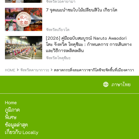
จังหวัดโอคายาม่า
7 จุดแนะนำชมใบไม้เปลี่ยนสีใน เกียวโต
จังหวัดเกียวโต
[2026] คู่มือฉบับสมบูรณ์ Naruto Awaodori
โตะ จังหวัด โทคุชิมะ : กำหนดการ การเดินทาง
และวิธีการเพลิดเพลิน
จังหวัดโทคุชิมะ
HOME
จังหวัดคานากาวะ
ตลาดกระดิ่งลมคาวาซากิไดชิจะจัดขึ้นที่เมืองคาวาซากิ 
language
ภาษาไทย
Home
ภูมิภาค
พิเศษ
ข้อมูลล่าสุด
เกี่ยวกับ Locally