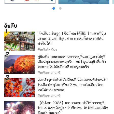
รองรับช่วงที่ญี่ปุ่นมีการเติบโตทางเศรษฐกิจสูง
โรงงานต่างๆ เปิดดำเนินการตลอด 24 ชั่วโมง
และในเวลากลางคืน ไฟทำงานจะเปิดขึ้น เพื่อ
เปลี่ยนพื้นที่แห่งนี้ให้กลายเป็นโลกแห่งจินตนาการ
ที่เต็มไปด้วยอัญมณี คุณสามารถสัมผัส
อันดับ
ประสบการณ์ "วิวโรงงานยามค่ำคืน" นี้ได้ด้วย
[โตเกียว ชินจูกุ ] ซื้อมัทฉะได้ที่นี่! ร้านชาญี่ปุ่น
การทัวร์รถบัสหรือทัวร์ล่องเรือบ้าน ◇พื้นที่สีเขียว
เก่าแก่ 2 แห่ง ที่คุณสามารถสัมผัสรสชาติต้น
อิคุตะ แม้ว่าจะตั้งอยู่ในเมืองที่อยู่ห่างจากโตเกียว
ตำรับได้!
เพียงไม่กี่นาที แต่ที่นี่ก็เต็มไปด้วยทิวทัศน์
ธรรมชาติที่สวยงาม รวมทั้งต้นเมตาเซควอเอียที่
จังหวัดโตเกียว
เรียงรายกัน ที่พิพิธภัณฑ์บ้านพื้นเมืองญี่ปุ่น ซึ่งคุณ
คู่มือเที่ยวชมทะเลสาบคาวากุจิและ ภูเขาไฟฟูจิ
สามารถสัมผัสกับบ้านเก่าแก่ 25 หลังที่ได้รับการ
เดือนตุลาคมและพฤศจิกายน | อุณหภูมิ เสื้อผ้า
กำหนดให้เป็นมรดกทางวัฒนธรรม คุณจะได้
เทศกาลใบไม้เปลี่ยนสี และจุดชมวิว
สัมผัสกับการย้อมคราม ซึ่งเป็นประเพณีดั้งเดิมใน
จังหวัดยามานาชิ
พื้นที่ และยังมีพิพิธภัณฑ์ที่อุทิศให้กับทาโร่ โอกาโม
โตะ ศิลปินแนวหน้ายอดนิยมอีกด้วย ในฤดูใบไม้
แนะนำจุดชมใบไม้เปลี่ยนสี และสถานที่น่าสนใจ
ผลิคุณยังสามารถเพลิดเพลินกับดอกซากุระได้อีก
ในเมืองโฮคุโตะ เพียง 2 ชม. จากโตเกียวโดย
ด้วย ◇พิพิธภัณฑ์ฟูจิโกะ เอฟ. ฟูจิโอะ เมืองคาวา
รถไฟด่วน Azusa
ซากิ พิพิธภัณฑ์แห่งนี้จัดแสดงภาพวาดต้นฉบับของ
จังหวัดยามานาชิ
ฟูจิโกะ เอฟ. ฟูจิโอะ นักวาดการ์ตูนผู้สร้างการ์ตูน
【อัปเดต 2026】เทศกาลดอกไม้ไฟคาวากูชิ
เรื่อง "โดราเอมอน" ที่ได้รับความนิยมไปทั่วโลก
โกะ & ภูเขาไฟฟูจิ：วันจัดงาน ไฮไลท์ และเคล็ด
โดยเฉพาะในเอเชีย รวมถึงโต๊ะทำงานที่ฟูจิโกะ
ลับฉบับสมบูรณ์