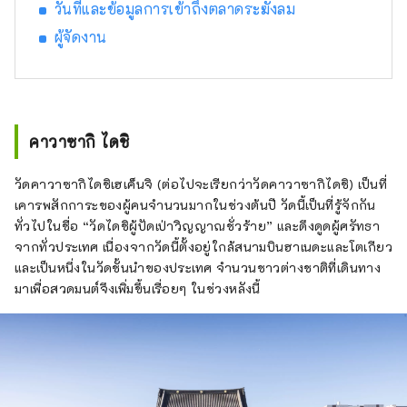
วันที่และข้อมูลการเข้าถึงตลาดระฆังลม
ฐานะหนึ่งใน 53 สถานีของโทไกโด ซึ่งเป็นเส้น
ทางหลักจากโตเกียวไปยังเกียวโตที่พัฒนาโดย
ผู้จัดงาน
โชกุนผู้ก่อตั้งรัฐบาลโชกุนเอโดะ เมืองนี้เป็นที่ตั้ง
ของวัดคาวาซากิไดชิซึ่งดึงดูดผู้แสวงบุญจำนวน
มากที่สุดในญี่ปุ่นในช่วงปีใหม่ และพิพิธภัณฑ์บ้าน
พื้นเมืองญี่ปุ่นซึ่งมีบ้านเก่าแก่ 25 หลังที่ได้รับการ
กำหนดให้เป็นทรัพย์สินทางวัฒนธรรม พิพิธภัณฑ์
คาวาซากิ ไดชิ
ที่อุทิศให้กับการ์ตูนยอดนิยมเรื่อง “โดราเอมอน”
ก็ได้รับความนิยมเช่นกัน เราจะมาแนะนำสถานที่
วัดคาวาซากิไดชิเฮเค็นจิ (ต่อไปจะเรียกว่าวัดคาวาซากิไดชิ) เป็นที่
ท่องเที่ยวและกิจกรรมยอดนิยมต่างๆ ◇ วิวกลาง
เคารพสักการะของผู้คนจำนวนมากในช่วงต้นปี วัดนี้เป็นที่รู้จักกัน
คืนโรงงานเมืองคาวาซากิ เขตอุตสาหกรรมที่
ทั่วไปในชื่อ “วัดไดชิผู้ปัดเป่าวิญญาณชั่วร้าย” และดึงดูดผู้ศรัทธา
รองรับช่วงที่ญี่ปุ่นมีการเติบโตทางเศรษฐกิจสูง
จากทั่วประเทศ เนื่องจากวัดนี้ตั้งอยู่ใกล้สนามบินฮาเนดะและโตเกียว
โรงงานต่างๆ เปิดดำเนินการตลอด 24 ชั่วโมง
และเป็นหนึ่งในวัดชั้นนำของประเทศ จำนวนชาวต่างชาติที่เดินทาง
และในเวลากลางคืน ไฟทำงานจะเปิดขึ้น เพื่อ
มาเพื่อสวดมนต์จึงเพิ่มขึ้นเรื่อยๆ ในช่วงหลังนี้
เปลี่ยนพื้นที่แห่งนี้ให้กลายเป็นโลกแห่งจินตนาการ
ที่เต็มไปด้วยอัญมณี คุณสามารถสัมผัส
ประสบการณ์ "วิวโรงงานยามค่ำคืน" นี้ได้ด้วย
การทัวร์รถบัสหรือทัวร์ล่องเรือบ้าน ◇พื้นที่สีเขียว
อิคุตะ แม้ว่าจะตั้งอยู่ในเมืองที่อยู่ห่างจากโตเกียว