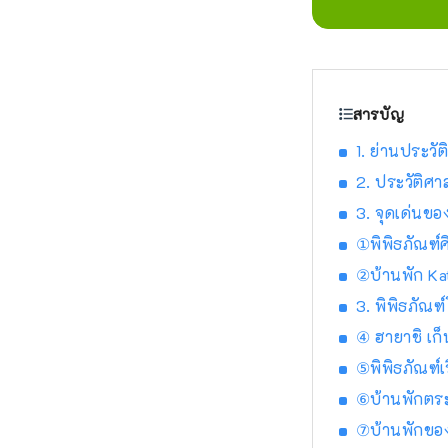
สารบัญ
1. ย่านประวัต
2. ประวัติศ
3. จุดเด่นขอ
①พิพิธภัณฑ์
②บ้านพัก Ka
3. พิพิธภัณฑ
④ ฮายาชิ เก็
⑤พิพิธภัณฑ์เร
⑥บ้านพักตระ
⑦บ้านพักของ