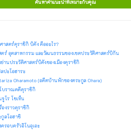
ค้นหาคำแนะนำที่เหมาะกับคุณ
ิศาสตร์คุราชิกิ บิคัง คืออะไร?
าสตร์ อุตสาหกรรม และวัฒนธรรมของเขตประวัติศาสตร์บิกัน
งย่านประวัติศาสตร์บิคังของเมืองคุราชิกิ
ศิลปะโอฮาระ
tariza Oharamoto (อดีตบ้านพักของตระกูล Ohara)
์โบราณคดีคุราชิกิ
นจูโร โชเท็น
ื่องราวคุราชิกิ
กูลโอฮาชิ
ครอบครัวอิโนอุเอะ