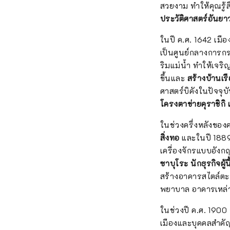
สวยงาม ทำให้คุณรู้
ประวัติศาสตร์อันยา
ในปี ค.ศ. 1642 เมือ
เป็นศูนย์กลางการกระ
ริมแม่น้ำ ทำให้เจริ
ขึ้นและ
สร้างบ้านเรื
ศาสตร์บิคังในปัจจุบ
โครงตาข่ายคุราชิกิ 
ในช่วงครึ่งหลังของค
สิ่งทอ
และในปี 1889 โ
เครื่องจักรแบบอังก
ซาบุโระ นักธุรกิจผู้นี้
สร้างอาคารสไตล์ตะ
พยาบาล อาคารเหล่าน
ในช่วงปี ค.ศ. 190
เมืองและบุคคลสำคัญ