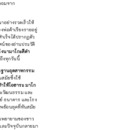
อหลอมจาก
อย่างรวดเร็วให้
พ่อค้าเรียงรายอยู่
มสำเร็จได้ปรากฏตัว
ศน์ของย่านประวัติ
ผนังนามาโกะสีดำ
งทุกวันนี้
ะฐานอุตสาหกรรม
สมัยซึ่งใช้
ทำให้โอฮาระ มาโก
ละวัฒนธรรม และ
ีย์ ธนาคาร และโรง
ย้อนยุคที่ทันสมัย
วามพยายามของชาว
ง และปัจจุบันกลายมา