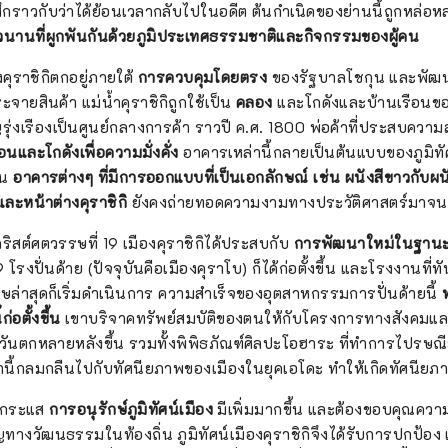
สึกราวกับว่าได้ย้อนเวลากลับไปในอดีต ต้นกำเนิดของย่านนี้ถูกหล่
วนานที่ผูกพันกันด้วยภูมิประเทศธรรมชาติและกิจกรรมของผู้คน
งคุราชิกิตกอยู่ภายใต้
การควบคุมโดยตรง
ของรัฐบาลโชกุน และพัฒนา
จายสินค้า แม่น้ำคุราชิกิถูกใช้เป็น
คลอง
และโกดังและบ้านเรือนของ
ญรุ่งเรืองเป็นศูนย์กลางการค้า ราวปี ค.ศ. 1800 พ่อค้าที่ประสบควา
อนและโกดังเพื่อความมั่งคั่ง
อาคารเหล่านี้กลายเป็นต้นแบบของภูมิทั
ัน
อาคารต่างๆ ที่มีการออกแบบที่เป็นเอกลักษณ์ เช่น ผนังสีขาวกับ
และหน้าต่างคุราชิกิ
ยังคงถ่ายทอดความงามทางประวัติศาสตร์มาจนถึ
ริสต์ศตวรรษที่ 19 เมืองคุราชิกิได้ประสบกับ
การพัฒนาใหม่ในฐาน
รงปั่นด้าย (ปัจจุบันคือเมืองคุราโบ) ก็ได้ก่อตั้งขึ้น และโรงงานที่ทัน
ฤษล่าสุดก็เริ่มดำเนินการ ความสำเร็จของอุตสาหกรรมการปั่นด้ายนี้
ก่อตั้งขึ้น
เขาบริจาคทรัพย์สมบัติของตนให้กับโครงการทางสังคมแ
วันตกหลายหลังขึ้น รวมทั้งพิพิธภัณฑ์ศิลปะโอฮาระ ที่ทำการไปรษณ
ี้กลมกลืนไปกับทัศนียภาพของเมืองในยุคเอโดะ ทำให้เกิดทัศนียภาพ
0 กระแส
การอนุรักษ์ภูมิทัศน์เมือง
มีเพิ่มมากขึ้น และต้องขอบคุณค
ทางวัฒนธรรมในท้องถิ่น ภูมิทัศน์เมืองคุราชิกิจึงได้รับการปกป้อ