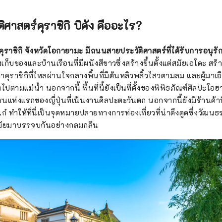
ติศาสตร์คุราชิกิ บิคัง คืออะไร?
เมืองคุราชิกิ จังหวัดโอกายามะ มีถนนสายประวัติศาสตร์ที่ได้รับการอนุร
ก็บของและบ้านเรือนที่มีผนังสีขาวซึ่งสร้างขึ้นตั้งแต่สมัยเอโดะ สร้าง
ำคุราชิกิที่ไหลผ่านใจกลางพื้นที่มีต้นหลิวพลิ้วไสวตามลม และผู้มา
ไปตามแม่น้ำ นอกจากนี้ พื้นที่นี้ยังเป็นที่ตั้งของพิพิธภัณฑ์ศิลปะโอฮา
นแห่งแรกของญี่ปุ่นที่เน้นงานศิลปะตะวันตก นอกจากนี้ยังมีร้านค้าท
ก๋ ทำให้ที่นี่เป็นจุดหมายปลายทางการท่องเที่ยวที่น่าดึงดูดซึ่งวัฒน
สมัยมาบรรจบกันอย่างกลมกลืน