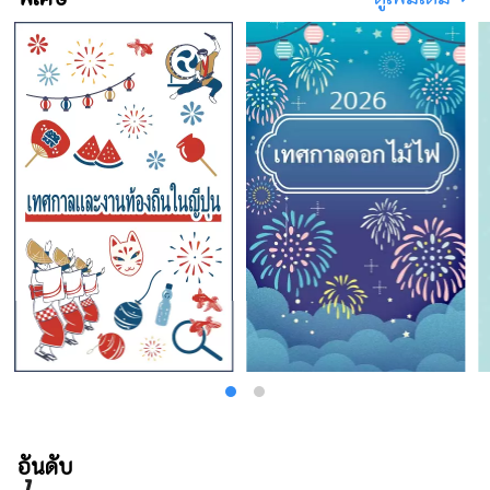
อันดับ