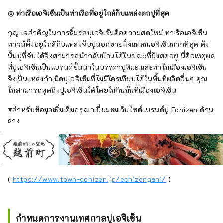
◎ ท่าเรือเอจิเซ็นเป็นท่าเรือที่อยู่ใกล้กับแหล่งตกปูที่สุด
กุญแจสำคัญในการลิ้มรสปูเอจิเซ็นคือความสดใหม่ ท่าเรือเอจิเซ็น
ทาวน์ตั้งอยู่ใกล้กับแหล่งจับปูนอกชายฝั่งแหลมเอจิเซ็นมากที่สุด ดัง
นั้นปูที่จับได้จึงสามารถนำกลับบ้านได้ในขณะที่ยังสดอยู่ นี่คือเหตุผล
ที่ปูเอจิเซ็นเป็นแบรนด์ชั้นนำในบรรดาปูหิมะ และทำไมเมืองเอจิเซ็น
จึงเป็นแหล่งกำเนิดปูเอจิเซ็นที่ไม่มีใครเทียบได้ในพื้นที่ผลิตอื่นๆ คุณ
ไม่สามารถพูดถึงปูเอจิเซ็นได้โดยไม่กินมันที่เมืองเอจิเซ็น
▼สำหรับข้อมูลเพิ่มเติมกรุณาเยี่ยมชมเว็บไซต์แบรนด์ปู Echizen ด้าน
ล่าง
(
https://www.town-echizen.jp/echizengani/
)
กำหนดการงานเทศกาลปูเอจิเซ็น