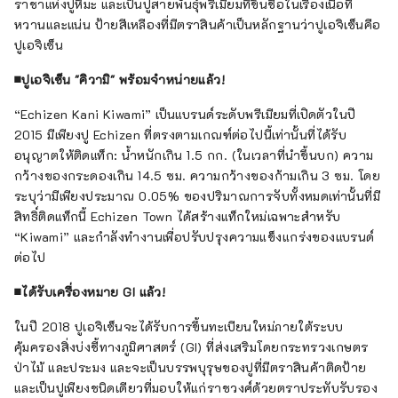
ราชาแห่งปูหิมะ และเป็นปูสายพันธุ์พรีเมียมที่ขึ้นชื่อในเรื่องเนื้อที่
หวานและแน่น ป้ายสีเหลืองที่มีตราสินค้าเป็นหลักฐานว่าปูเอจิเซ็นคือ
ปูเอจิเซ็น
■ปูเอจิเซ็น "คิวามิ" พร้อมจำหน่ายแล้ว!
“Echizen Kani Kiwami” เป็นแบรนด์ระดับพรีเมียมที่เปิดตัวในปี
2015 มีเพียงปู Echizen ที่ตรงตามเกณฑ์ต่อไปนี้เท่านั้นที่ได้รับ
อนุญาตให้ติดแท็ก: น้ำหนักเกิน 1.5 กก. (ในเวลาที่นำขึ้นบก) ความ
กว้างของกระดองเกิน 14.5 ซม. ความกว้างของก้ามเกิน 3 ซม. โดย
ระบุว่ามีเพียงประมาณ 0.05% ของปริมาณการจับทั้งหมดเท่านั้นที่มี
สิทธิ์ติดแท็กนี้ Echizen Town ได้สร้างแท็กใหม่เฉพาะสำหรับ
“Kiwami” และกำลังทำงานเพื่อปรับปรุงความแข็งแกร่งของแบรนด์
ต่อไป
■ได้รับเครื่องหมาย GI แล้ว!
ในปี 2018 ปูเอจิเซ็นจะได้รับการขึ้นทะเบียนใหม่ภายใต้ระบบ
คุ้มครองสิ่งบ่งชี้ทางภูมิศาสตร์ (GI) ที่ส่งเสริมโดยกระทรวงเกษตร
ป่าไม้ และประมง และจะเป็นบรรพบุรุษของปูที่มีตราสินค้าติดป้าย
และเป็นปูเพียงชนิดเดียวที่มอบให้แก่ราชวงศ์ด้วยตราประทับรับรอง