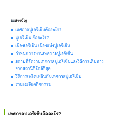
สารบัญ
เทศกาลปูเอจิเซ็นคืออะไร?
ปูเอจิเซ็น คืออะไร?
เมืองเอจิเซ็น เมืองแห่งปูเอจิเซ็น
กำหนดการงานเทศกาลปูเอจิเซ็น
สถานที่จัดงานเทศกาลปูเอจิเซ็นและวิธีการเดินทาง
จากสถานีที่ใกล้ที่สุด
วิธีการเพลิดเพลินกับเทศกาลปูเอจิเซ็น
รายละเอียดกิจกรรม
เทศกาลปูเอจิเซ็นคืออะไร?