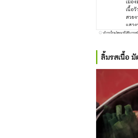
เมือง
เนื้อ
สวยงา
แสวงบ
ฝ้ายม
บริการนี้รวมโฆษณาที่ได้รับการสน
ลิ้มรสเนื้อ ม