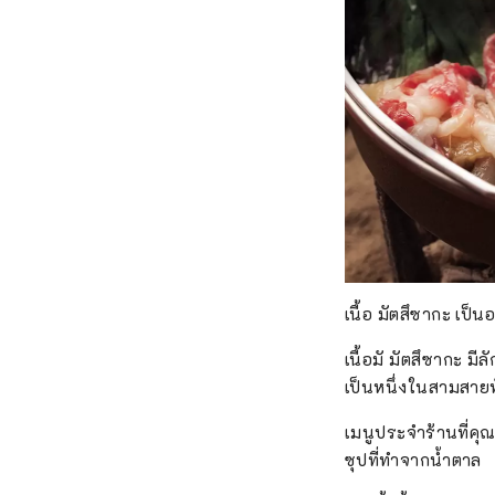
เนื้อ มัตสึซากะ เป็
เนื้อมั มัตสึซากะ มี
เป็นหนึ่งในสามสายพัน
เมนูประจำร้านที่คุณส
ซุปที่ทำจากน้ำตาล