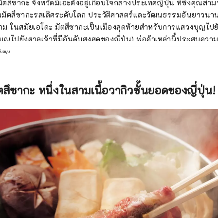
มัตสึซากะ จังหวัดมิเอะตั้งอยู่เกือบใจกลางประเทศญี่ปุ่น ที่ซึ่งคุณส
วัวมัตสึซากะรสเลิศระดับโลก ประวัติศาสตร์และวัฒนธรรมอันยาวนา
ม ในสมัยเอโดะ มัตสึซากะเป็นเมืองสุดท้ายสำหรับการแสวงบุญไปยั
ุญไปยังศาลเจ้าที่มีอันดับสูงสุดของญี่ปุ่น) พ่อค้าเหล่านี้ประสบคว
ัตสึซากะในเอโดะและนำความเจริญรุ่งเรืองมาสู่มัตสึซากะ
ับสนุน
ัตสึซากะ หนึ่งในสามเนื้อวากิวชั้นยอดของญี่ปุ่น! 9