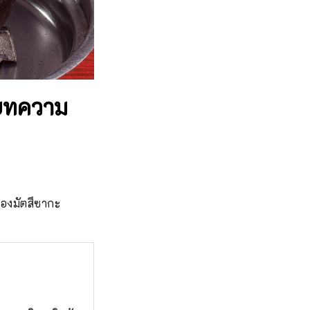
! บทความ
ืองมัตสึซากะ 