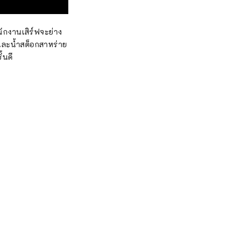
นักงานเสิร์ฟจะย่าง
ิ และน้ำสต็อกสาหร่าย
้นดี