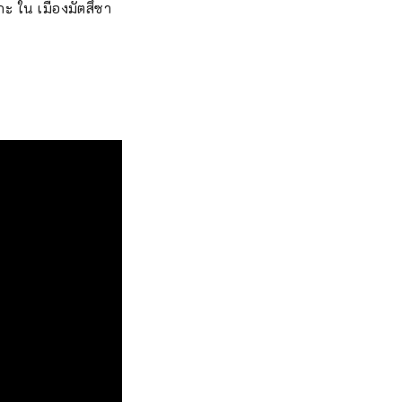
กะ ใน เมืองมัตสึซา