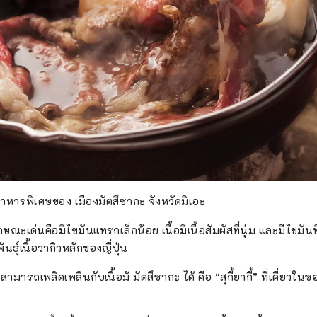
นอาหารพิเศษของ เมืองมัตสึซากะ จังหวัดมิเอะ
ลักษณะเด่นคือมีไขมันแทรกเล็กน้อย เนื้อมีเนื้อสัมผัสที่นุ่ม และมีไขมัน
ธุ์เนื้อวากิวหลักของญี่ปุ่น
ามารถเพลิดเพลินกับเนื้อมั มัตสึซากะ ได้ คือ “สุกี้ยากี้” ที่เคี่ยวใน