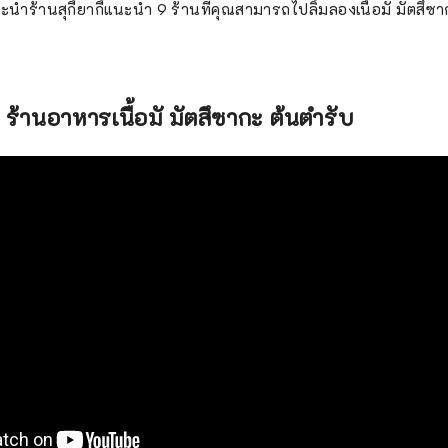
ะนำร้านสุกี้ยากี้แนะนำ 9 ร้านที่คุณสามารถไปลิ้มลองเนื้อมั มัตสึซา
้านอาหารเนื้อมั มัตสึซากะ ต้นตำรับ