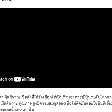
ัตสึซา มัตสึซากะ ชื่อดังที่ได้รับเลือกให้เป็นร้านอาหารญี่ปุ่นระดับโ
 มัตสึซากะ คุณภาพสูงมีความสมดุลของเนื้อไม่ติดมันและไขมันดีเยี่
วขาวและน้ำตาลเท่านั้น