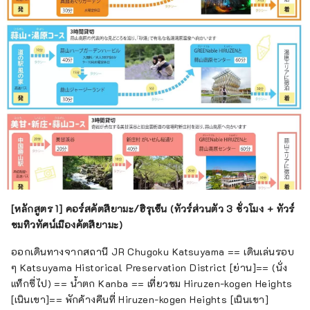
[หลักสูตร 1] คอร์สคัตสึยามะ/ฮิรุเซ็น (ทัวร์ส่วนตัว 3 ชั่วโมง + ทัวร์
ชมทิวทัศน์เมืองคัตสึยามะ)
ออกเดินทางจากสถานี JR Chugoku Katsuyama == เดินเล่นรอบ
ๆ Katsuyama Historical Preservation District [ย่าน]== (นั่ง
แท็กซี่ไป) == น้ำตก Kanba == เที่ยวชม Hiruzen-kogen Heights
[เนินเขา]== พักค้างคืนที่ Hiruzen-kogen Heights [เนินเขา]