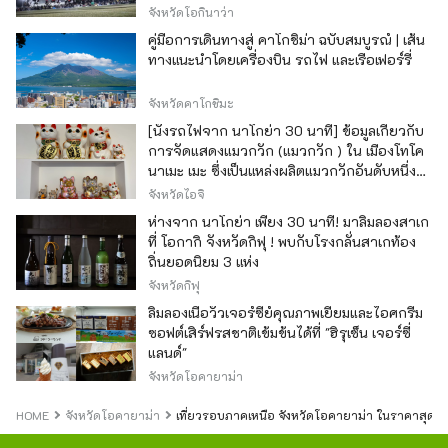
จังหวัดโอกินาว่า
คู่มือการเดินทางสู่ คาโกชิม่า ฉบับสมบูรณ์ | เส้น
ทางแนะนำโดยเครื่องบิน รถไฟ และเรือเฟอร์รี่
จังหวัดคาโกชิมะ
[นั่งรถไฟจาก นาโกย่า 30 นาที] ข้อมูลเกี่ยวกับ
การจัดแสดงแมวกวัก (แมวกวัก ) ใน เมืองโทโค
นาเมะ เมะ ซึ่งเป็นแหล่งผลิตแมวกวักอันดับหนึ่ง
ของญี่ปุ่น
จังหวัดไอจิ
ห่างจาก นาโกย่า เพียง 30 นาที! มาลิ้มลองสาเก
ที่ โอกากิ จังหวัดกิฟุ ! พบกับโรงกลั่นสาเกท้อง
ถิ่นยอดนิยม 3 แห่ง
จังหวัดกิฟุ
ลิ้มลองเนื้อวัวเจอร์ซีย์คุณภาพเยี่ยมและไอศกรีม
ซอฟต์เสิร์ฟรสชาติเข้มข้นได้ที่ "ฮิรุเซ็น เจอร์ซี่
แลนด์"
จังหวัดโอคายาม่า
HOME
จังหวัดโอคายาม่า
เที่ยวรอบภาคเหนือ จังหวัดโอคายาม่า ในราคาสุดคุ้