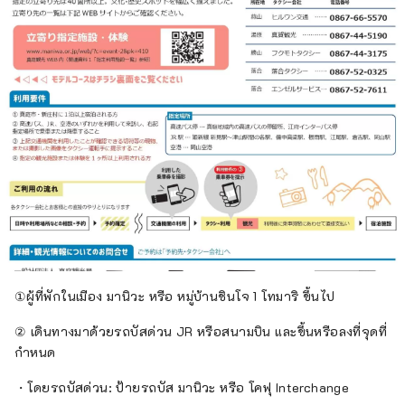
①ผู้ที่พักในเมือง มานิวะ หรือ หมู่บ้านชินโจ 1 โทมาริ ขึ้นไป
② เดินทางมาด้วยรถบัสด่วน JR หรือสนามบิน และขึ้นหรือลงที่จุดที่
กำหนด
・โดยรถบัสด่วน: ป้ายรถบัส มานิวะ หรือ โคฟุ Interchange