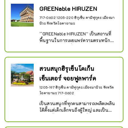
ไฮเดรนเยีย: ปลายเดือนมิถุนายนถึงต้น
เกิร์ตและชีสเจอร์ซีย์ ซึ่งใช้นมเจอร์ซีย์ที่
GREENable HIRUZEN
เดือนกรกฎาคม (ประมาณ 3,000 ต้น)

มีรสชาติเบาแต่เข้มข้น ผ่านทางหน้าต่าง
717-0602 1205-220 ฮิรุเซ็น คามิฟุกุดะ เมืองมา
ดอกลาเวนเดอร์: ต้นเดือนกรกฎาคมถึง
ได้ ร้านอาหารและร้านค้ามีไอศกรีม
นิวะ จังหวัดโอคายามะ
ต้นเดือนสิงหาคม (ประมาณ 10,000 
ซอฟต์เสิร์ฟและไส้กรอกเจอร์ซีย์ รวมถึง
ต้น)

ของหวานอื่นๆ อีกมากมาย

``GREENable HIRUZEN'' เป็นสถานที่
สมุนไพร: กลางเดือนพฤษภาคมถึงปลาย
นอกจากนี้ พวกเขายังมีอาหารที่ทำจาก
พื้นฐานในการเผยแพร่ความตระหนักถึง
เดือนพฤศจิกายน (ประมาณ 200 ชนิด)

เนื้อวัวเจอร์ซีย์ รวมถึงสเต็ก แกง และ
คุณค่าของความยั่งยืนให้กับผู้คนจำนวน
ประสบการณ์ทำพวงมาลา: ประมาณ 1 
ข้าวหน้าเนื้ออบ ซึ่งมีให้เลือกมากกว่า 10 
มากที่สุดเท่าที่จะเป็นไปได้ อาคารแห่งนี้
ชั่วโมง ราคา: เริ่มต้นประมาณ 1,000 
รายการ เพื่อให้คุณได้ลิ้มรสความอร่อย
ได้รับการออกแบบและดูแลโดยสถาปนิก 
เยน
ของเนื้อคุณภาพดี
เคนโกะ คุมะ และได้ย้ายจากอาคารไม้ที่
สวนสนุกฮิรุเซ็นโคเก็น
เคยใช้ในฮารุมิ โตเกียว

เซ็นเตอร์ จอยฟูลพาร์ค
อาคารแบบถอดได้ซึ่งไม่สามารถทำได้ใน
อาคารคอนกรีตทั่วไป ได้กลายเป็น
1205-197 ฮิรุเซ็น คามิฟุกุดะ เมืองมานิวะ จังหวัด
สัญลักษณ์ของแบรนด์ ในฐานะ
โอคายามะ 717-0602
สถาปัตยกรรมที่ไม่ปล่อยคาร์บอนและ
เป็นสวนสนุกที่ทุกคนสามารถเพลิดเพลิน
ยั่งยืน และเป็นสัญลักษณ์ของการแลก
ได้ตั้งแต่เด็กเล็กจนถึงผู้ใหญ่ และเป็น
เปลี่ยนทรัพยากรและวัฒนธรรมระหว่าง
สถานที่พักผ่อนหย่อนใจที่คุณสามารถ
เมืองและภูมิภาค

เพลิดเพลินกับเจงกีสข่านอันโด่งดังของฮิ
สิ่งอำนวยความสะดวกประกอบด้วยศูนย์