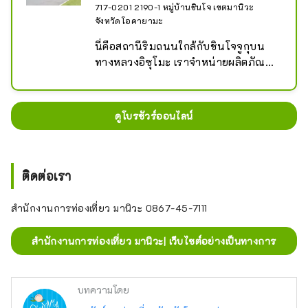
717-0201 2190-1 หมู่บ้านชินโจ เขตมานิวะ
เพลิดเพลินกับการอาบน้ำที่มีอุณหภูมิ
จังหวัดโอคายามะ
แตกต่างกัน เช่น Bijin-no-Yu, 
Kodakara-no-Yu และ Choju-no-Yu .

นี่คือสถานีริมถนนใกล้กับชินโจจูกุบน
ทางหลวงอิซุโมะ เราจำหน่ายผลิตภัณฑ์
สถานที่ท่องเที่ยวในบริเวณใกล้เคียง 
แปรรูปและผลิตภัณฑ์พิเศษ เช่น ผักสด
ได้แก่ ฮิรุเซ็นโคเก็น ที่ราบสูงขนาดใหญ่
จากหมู่บ้านชินโจ ``ฮิเมะโนะโมจิ'' และ
ที่เป็นที่นิยมในหมู่ครอบครัว ผลิตภัณฑ์
ผลิตภัณฑ์ที่เกี่ยวข้อง (ไดฟุกุ บะหมี่ ข้าว
ดูโบรชัวร์ออนไลน์
นมที่ทำจากวัวเจอร์ซีย์ที่เลี้ยงในทุ่งหญ้า
เกรียบ คราฟต์เบียร์ ฯลฯ) ลูกแพร์ลิง 
ก็แนะนำเป็นของที่ระลึกเช่นกัน ลิงป่า
ฯลฯ ที่ร้านอาหารที่อยู่ติดกัน คุณ
ประมาณ 200 ตัวอาจต้อนรับคุณที่น้ำ
สามารถเพลิดเพลินกับราเมนและบะหมี่
ตกคันบะ ซึ่งได้รับเลือกให้เป็นหนึ่งใน
อุด้งที่ทำจากบะหมี่โมจิฮิเมโนะ พาสต้า 
ติดต่อเรา
น้ำตกยอดนิยม 100 แห่งของญี่ปุ่น
โซนิ และแกงตามฤดูกาลที่ผสมผสาน
ส่วนผสมและเครื่องเทศได้อย่างลงตัว
สำนักงานการท่องเที่ยว มานิวะ 0867-45-7111
สำนักงานการท่องเที่ยว มานิวะ| เว็บไซต์อย่างเป็นทางการ
บทความโดย