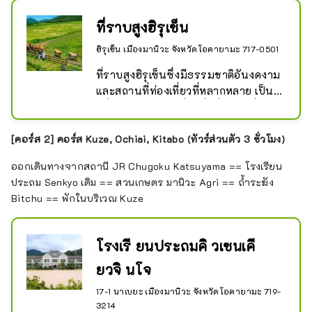
กันว่าเริ่มต้นในสมัยมูโรมาจิ ยังคงหลง
น้ำตกที่ลดหลั่นลงมาจากหน้าผา น้ำตกมี
เหลืออยู่ริมแม่น้ำอาซาฮิเป็นระยะทาง
ลักษณะเป็นน้ำตกเป็นชั้นๆ มีน้ำตกเล็กๆ 
ที่ราบสูงฮิรุเซ็น
ประมาณ 700 เมตร และหินกรวดและ
กระจายอยู่หลายแห่ง เป็นศิลปะที่สร้าง
กำแพงสีขาวทำให้เรานึกถึงความคึกคัก
ฮิรุเซ็น เมืองมานิวะ จังหวัดโอคายามะ 717-0501
ขึ้นโดยธรรมชาติอย่างแท้จริง ความงาม
ในอดีต
ของหุบเขาโดยรอบนั้นงดงามตระการ
ที่ราบสูงฮิรุเซ็นซึ่งมีธรรมชาติอันงดงาม
ตา และแนะนำให้ใช้ฤดูกาลที่เขียวขจีใน
และสถานที่ท่องเที่ยวที่หลากหลาย เป็น
ช่วงต้นฤดูร้อนและใบไม้เปลี่ยนสีเป็น
หนึ่งในรีสอร์ทบนที่สูงที่ดีที่สุดในญี่ปุ่น
พิเศษ ได้รับเลือกให้เป็นหนึ่งใน ``100 
ตะวันตก นอกจากจะชมวัวเจอร์ซีย์ที่น่า
วิวของญี่ปุ่น'' และ ``น้ำตกที่ดีที่สุด 100 
รักเล็มหญ้าแล้ว ยังมีฮิรุเซ็นเจอร์ซีย์
[คอร์ส 2] คอร์ส Kuze, Ochiai, Kitabo (ทัวร์ส่วนตัว 3 ชั่วโมง)
แห่งของญี่ปุ่น'' ว่ากันว่ามีลิงป่าเกือบ 
แลนด์ที่คุณสามารถเพลิดเพลินกับการ
ออกเดินทางจากสถานี JR Chugoku Katsuyama == โรงเรียน
200 ตัวอาศัยอยู่ใกล้น้ำตก เหล่าลิงจะ
รับประทานอาหารและช้อปปิ้งที่ร้าน
ประถม Senkyo เดิม == สวนเกษตร มานิวะ Agri == ถ้ำระฆัง
ต้อนรับคุณด้วยมนต์เสน่ห์
อาหารและร้านค้าต่างๆ โรงกลั่นไวน์ฮิรุ
Bitchu == พักในบริเวณ Kuze
เซ็นซึ่งผลิตไวน์จากองุ่นภูเขาที่ปลูกเอง
บนภูเขา ลาเวนเดอร์ สมุนไพร ฯลฯ มีจุด
ต่างๆ มากมาย คุณจะต้องไปเยี่ยมชม 
โรงเรี ยนประถมคิ วเซนเคี
รวมถึงสวนสมุนไพรฮิรุเซ็นซึ่งมีการปลูก
พืชตามฤดูกาล นอกจากนี้ยังมีกิจกรรม
ยวจิ นโจ
มากมายให้เพลิดเพลินในธรรมชาติ จึง
17-1 นาเบยะ เมืองมานิวะ จังหวัดโอคายามะ 719-
เหมาะสำหรับการตั้งแคมป์และปั่น
3214