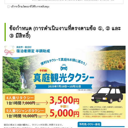
ระหว่างสถานที่ท่องเที่ยวชื่อดังอย่าง เกียวโต โอ
บริการนี้รวมโฆษณาที่ได้รับการสนับสนุน
ซาก้า และ ฮิโรชิมา! นอกจากนี้ยังเป็นประตูสู่
ชิโกกุผ่าน เซโตะ อีกด้วย โอคายามะยังเป็นที่รู้จัก
ในชื่อ "โอคายาม่า ผลไม้" และผลไม้ที่ได้รับ
ข้อกำหนด (การดำเนินงานที่ตรงตามข้อ ①, ② และ
แสงแดดในสภาพอากาศอบอุ่นของ เซโตอุจิ จะมี
③ มีสิทธิ์)
คุณภาพสูงสุดในแง่ของความหวาน กลิ่น และ
รสชาติ คุณสามารถเพลิดเพลินกับผลไม้ตาม
ฤดูกาล เช่น พีชขาว องุ่นมัสกัต และองุ่นพิโอเน่!
โอคายามะยังเป็นที่ตั้งของสถานที่ท่องเที่ยวระดับ
โลกมากมาย เช่น Okayama Castle [ปราสาท]
Okayama Korakuen Garden [สวน] หนึ่งในสาม
สวนที่โด่งดังที่สุดของญี่ปุ่น และ Kurashiki Bikan
Historical Quarter [ย่าน] ซึ่งมีประวัติศาสตร์
วัฒนธรรม และศิลปะอันอุดมสมบูรณ์!