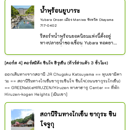
รุเซ็น ซึ่งมีรสชาติดั้งเดิมเหมือนกันตั้งแต่
นักท่องเที่ยวและร้านค้าที่จำหน่ายสินค้า
ก่อตั้งและทำด้วยซอสสูตรลับ

น้ำพุร้อนยูบาระ
ที่ช่วยให้คุณสามารถฝึกฝนความยั่งยืน 
มีรถเข็นเด็กและเก้าอี้รถเข็นให้เช่าด้วย
พิพิธภัณฑ์มานิวะซิตี้ฮิรุเซ็นที่เผยแพร่
Yubara Onsen เมือง Maniwa จังหวัด Okayama
ศิลปะและวัฒนธรรม ศูนย์ปั่นจักรยานที่
717-0402
นำเสนอโปรแกรมเชิงประสบการณ์ และ
รีสอร์ทน้ำพุร้อนยอดนิยมแห่งนี้ตั้งอยู่
ศาลา CLT ``คาเซโนฮะ''
ทางปลายน้ำของเขื่อน Yubara ทอดยาว
ไปตามแม่น้ำ Asahi น้ำร้อนมีปริมาณ
มากและคุณภาพของน้ำพุร้อนมีความ
เป็นด่างสูง ทำให้ผิวรู้สึกเรียบเนียน 
[คอร์ส 4] คอร์สมิคัง ชินโจ ฮิรุเซ็น (ทัวร์ส่วนตัว 3 ชั่วโมง)
สัญลักษณ์ของเมืองน้ำพุร้อนคือบ่อน้ำพุ
ออกเดินทางจากสถานี JR Chugoku Katsuyama == หุบเขามิคา
ร้อนธรรมชาติกลางแจ้งขนาดใหญ่ "สุ
วะ == สถานีริมทางไกเซ็นซากุระชินโจ ชินโจ(ถนนซากุระไกเซ็น)
นายุ" ที่ทำจากน้ำพุร้อนที่ผุดขึ้นมาจาก
== GREENableHIRUZEN/Hiruzen ทาคาฮารุ Center == ที่พัก
ก้นแม่น้ำ ด้วยความร่วมมือของคนใน
Hiruzen-kogen Heights [เนินเขา]
ท้องถิ่น เปิดให้เข้าชมฟรีตลอด 24 
ชั่วโมง คุณจึงสามารถเพลิดเพลินกับ
น้ำพุร้อนธรรมชาติกลางแจ้งได้เสมอ ได้
สถานีริมทางไกเซ็น ซากุระ ชิน
รับการยกย่องให้เป็นหนึ่งใน "Yokozuna 
ตะวันตก" ในการจัดอันดับห้องอาบน้ำ
โจจูกุ
กลางแจ้งแห่งชาติ และคุณสามารถ