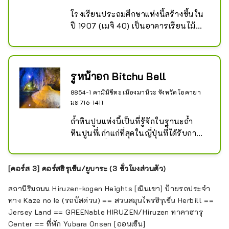
จักรยาน นอกจากนี้ โปรดใส่ใจกับอาหา
รกูร์เมต์ที่เป็นเอกลักษณ์ของฮิรุเซ็น เช่น 
โรงเรียนประถมศึกษาแห่งนี้สร้างขึ้นใน
ขนมหวานและผลิตภัณฑ์จากนมที่ทำจาก
ปี 1907 (เมจิ 40) เป็นอาคารเรียนไม้
นมเจอร์ซีย์ และอาหารกูร์เมต์ท้องถิ่น 
สไตล์เรอเนซองส์ โดดเด่นด้วยการ
เช่น ฮิรุเซ็น ยากิโซบะ และเจงกิสข่าน
ออกแบบที่สมมาตรอย่างสมบูรณ์แบบ
และภายนอกด้วยชอล์ก ยุติบทบาทใน
ฐานะโรงเรียนประถมศึกษาในปี 1990 
รูหน้าอก Bitchu Bell
(เฮเซ 2) และปัจจุบันเปิดให้บุคคลทั่วไป
8854-1 คามิมิซึตะ เมืองมานิวะ จังหวัดโอคายา
เข้าชมได้ เพดานสไตล์ตะวันตกพับสอง
มะ 716-1411
ชั้นของหอประชุมให้ความรู้สึกสง่างาม 
มันยังใช้เป็นสถานที่ถ่ายทำภาพยนตร์
ถ้ำหินปูนแห่งนี้เป็นที่รู้จักในฐานะถ้ำ
เช่น ``Always: Sunset on Third 
หินปูนที่เก่าแก่ที่สุดในญี่ปุ่นที่ได้รับการ
Street'' และ ``Grave of the Firefly'' 
บันทึกไว้ ซึ่งได้รับการบันทึกไว้ใน ``สาม
สิ่งที่ได้รับความนิยมอีกอย่างคือ 
พงศาวดารอันยิ่งใหญ่ของญี่ปุ่น'' ซึ่ง
``อาหารกลางวันที่โรงเรียนแห่งความ
เขียนขึ้นในสมัยเฮอัน จากความยาว
[คอร์ส 3] คอร์สฮิรุเซ็น/ยูบาระ (3 ชั่วโมงส่วนตัว)
หลัง'' ซึ่งให้บริการในช่วงเวลาจำกัด
ทั้งหมดประมาณ 800 ม. ปัจจุบัน
สถานีริมถนน Hiruzen-kogen Heights [เนินเขา] ป้ายรถประจำ
ประมาณ 300 ม. เปิดให้บุคคลทั่วไปเข้า
ทาง Kaze no Ie (รถบัสด่วน) == สวนสมุนไพรฮิรุเซ็น Herbill ==
ชมเป็นถ้ำท่องเที่ยว คุณจะตื่นตาตื่นใจ
Jersey Land == GREENable HIRUZEN/Hiruzen ทาคาฮารุ
กับทิวทัศน์ที่มีชีวิตชีวา รวมถึง ``เจดีย์ห้า
Center == ที่พัก Yubara Onsen [ออนเซ็น]
ชั้น'' ซึ่งว่ากันว่าสูงที่สุดในญี่ปุ่นและ