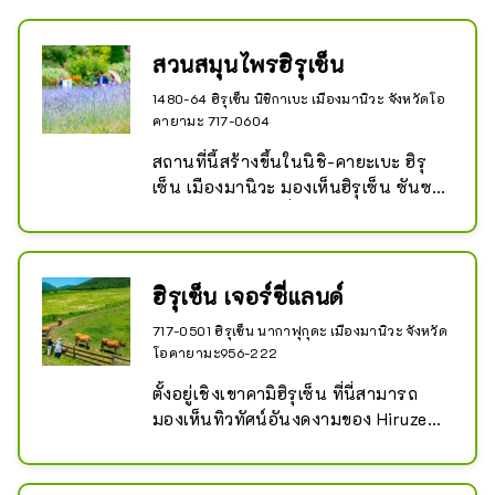
ประกอบด้วยหินย้อย 22 ชั้น และหินงอก
ขนาดใหญ่ ``เคาไน ฟูจิ'' สูง 3 เมตร 
สวนสมุนไพรฮิรุเซ็น
เส้นผ่านศูนย์กลาง 5 เมตร อุณหภูมิ
ภายในถ้ำอยู่ที่ 9 องศาตลอดทั้งปี ทำให้
1480-64 ฮิรุเซ็น นิชิกาเบะ เมืองมานิวะ จังหวัดโอ
เป็นจุดที่เย็นสบายในฤดูร้อนและอบอุ่น
คายามะ 717-0604
ในฤดูหนาว ตั้งแต่ปลายเดือนมิถุนายน
สถานที่นี้สร้างขึ้นในนิชิ-คายะเบะ ฮิรุ
ถึงต้นเดือนกรกฎาคม คุณสามารถ
เซ็น เมืองมานิวะ มองเห็นฮิรุเซ็น ซันซะ 
เพลิดเพลินกับทิวทัศน์ของหิ่งห้อยฮิเมะ
โดยมีจุดประสงค์เพื่อให้มีปฏิสัมพันธ์กับ
อันลึกลับที่เต้นระบำอย่างดุเดือด
ผู้คนในเมืองผ่านต้นไม้

ไซต์ซึ่งมีพื้นที่ทั้งหมด 3 เฮกตาร์
ประกอบด้วยทุ่งลาเวนเดอร์ที่ใหญ่ที่สุด
ฮิรุเซ็น เจอร์ซี่แลนด์
แห่งหนึ่งในญี่ปุ่นตะวันตก สวนสมุนไพร
717-0501 ฮิรุเซ็น นากาฟุกุดะ เมืองมานิวะ จังหวัด
ที่เต็มไปด้วยดอกไม้สมุนไพร สวนบน
โอคายามะ956-222
ภูเขาที่รวบรวมพืชป่าและพืชป่าในท้อง
ถิ่น สวนไฮเดรนเยีย มีดอกไฮเดรนเยีย
ตั้งอยู่เชิงเขาคามิฮิรุเซ็น ที่นี่สามารถ
ประมาณ 3,000 ดอก และสถานที่ทำ
มองเห็นทิวทัศน์อันงดงามของ Hiruzen 
พวงหรีด มีร้าน Kaori-no-Yakata พร้อม
Sanza และฝูงวัวพันธุ์เจอร์ซีย์กำลังเล็ม
เวิร์กช็อปและร้านค้า/ร้านอาหาร

หญ้าอย่างสงบสุขในทุ่งหญ้า นักท่อง
เที่ยวสามารถมองเห็นโรงงานผลิตโย