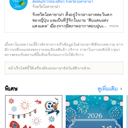
สหพันธ์การท่องเที่ยว จังหวัดโอคายาม่า
จังหวัดโอคายาม่า
จังหวัดโอคายาม่า ตั้งอยู่ใจกลางภาคตะวันตก
ของญี่ปุ่น และเป็นที่รู้จักในนาม "ดินแดนแห่ง
more
แสงแดด" เนื่องจากมีสภาพอากาศอบอุ่นและมีฝน
ตกน้อยตลอดทั้งปี ตั้งอยู่ในทำเลที่สะดวกสบาย
ระหว่างสถานที่ท่องเที่ยวชื่อดังอย่าง เกียวโต โอ
ซาก้า และ ฮิโรชิมา! นอกจากนี้ยังเป็นประตูสู่
เนื้อหาในบทความนี้อ้างอิงจากการเก็บข้อมูลในช่วงเวลาที่เขียนบทความ อาจ
ชิโกกุผ่าน เซโตะ อีกด้วย โอคายามะยังเป็นที่รู้จัก
มีการเปลี่ยนแปลงของรายละเอียดสินค้า บริการ ราคาในภายหลังได้ กรุณา
ในชื่อ "โอคายาม่า ผลไม้" และผลไม้ที่ได้รับ
ตรวจสอบกับสถานที่นั้นอีกครั้งก่อนการไปใช้บริการ
แสงแดดในสภาพอากาศอบอุ่นของ เซโตอุจิ จะมี
คุณภาพสูงสุดในแง่ของความหวาน กลิ่น และ
หน้าเว็บไซต์นี้ใช้เครื่องมือแปลภาษาอัตโนมัติบางส่วน
รสชาติ คุณสามารถเพลิดเพลินกับผลไม้ตาม
ฤดูกาล เช่น พีชขาว องุ่นมัสกัต และองุ่นพิโอเน่!
โอคายามะยังเป็นที่ตั้งของสถานที่ท่องเที่ยวระดับ
พิเศษ
ดูเพิ่มเติม
โลกมากมาย เช่น Okayama Castle [ปราสาท]
Okayama Korakuen Garden [สวน] หนึ่งในสาม
สวนที่โด่งดังที่สุดของญี่ปุ่น และ Kurashiki Bikan
Historical Quarter [ย่าน] ซึ่งมีประวัติศาสตร์
วัฒนธรรม และศิลปะอันอุดมสมบูรณ์!