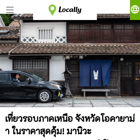
language
เที่ยวรอบภาคเหนือ จังหวัดโอคายาม่
า ในราคาสุดคุ้ม! มานิวะ