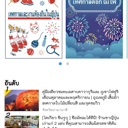
อันดับ
คู่มือเที่ยวชมทะเลสาบคาวากุจิและ ภูเขาไฟฟูจิ
เดือนตุลาคมและพฤศจิกายน | อุณหภูมิ เสื้อผ้า
เทศกาลใบไม้เปลี่ยนสี และจุดชมวิว
จังหวัดยามานาชิ
[โตเกียว ชินจูกุ ] ซื้อมัทฉะได้ที่นี่! ร้านชาญี่ปุ่น
เก่าแก่ 2 แห่ง ที่คุณสามารถสัมผัสรสชาติต้น