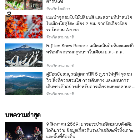
ตำรับได้!
จังหวัดโตเกียว
แนะนำจุดชมใบไม้เปลี่ยนสี และสถานที่น่าสนใจ
ในเมืองโฮคุโตะ เพียง 2 ชม. จากโตเกียวโดย
รถไฟด่วน Azusa
จังหวัดยามานาชิ
Fujiten Snow Resort: เพลิดเพลินกับหิมะและสกี
พร้อมกิจกรรมฤดูหนาวในเดือน ม.ค.–ก.พ.
จังหวัดยามานาชิ
คู่มือฉบับสมบูรณ์สู่สถานีที่ 5 ภูเขาไฟฟูจิ| จุดชม
วิว สิ่งที่ควรสวมใส่ การเดินทาง และแผนการ
เดินทางตัวอย่างสำหรับการเที่ยวชมทะเลสาบคา
วากุจิ
จังหวัดยามานาชิ
บทความล่าสุด
9 สิงหาคม 2569: มาชมระบำเออิสะแบบดั้งเดิม
โอกินาว่า! ข้อมูลเกี่ยวกับระบำเออิสะทั่วทั้งเกาะ
และพื้นที่ท้องถิ่น