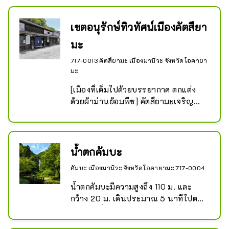
เขตอนุรักษ์ทิวทัศน์เมืองคัตสึยา
มะ
717-0013 คัตสึยามะ เมืองมานิวะ จังหวัดโอคายา
มะ
[เมืองที่เต็มไปด้วยบรรยากาศ ตกแต่ง
ด้วยผ้าม่านย้อมพืช] คัตสึยามะเจริญ
รุ่งเรืองในฐานะเมืองหน้าด่านบนทาง
หลวงอิซูโมะ ทิวทัศน์เมืองเก่า รวมถึง
โกดังกำแพงสีขาวและบ้านพ่อค้าที่มีหน้า
ต่างขัดแตะยังคงอยู่ และเป็นพื้นที่แรกใน
น้ำตกคัมบะ
จังหวัดโอคายามะที่ได้รับการกำหนดให้
คัมบะ เมืองมานิวะ จังหวัดโอคายามะ 717-0004
เป็น ``เขตอนุรักษ์ทิวทัศน์เมือง'' ปัจจุบัน 
``โนเร็น'' กลายเป็นสัญลักษณ์ของคัตสึ
น้ำตกคัมบะมีความสูงถึง 110 ม. และ
ยามะ และนักท่องเที่ยวทั่วทั้งเมือง
กว้าง 20 ม. เดินประมาณ 5 นาทีไปตาม
สามารถเพลิดเพลินได้ นอกจากนี้ ซาก
ทางเดินที่ได้รับการดูแลอย่างดีเพื่อไปยัง
ปรักหักพังของจุดจอดเรือทาคาเสะซึ่งว่า
ทาคิชิตะ คุณจะตื่นตาไปกับทิวทัศน์ของ