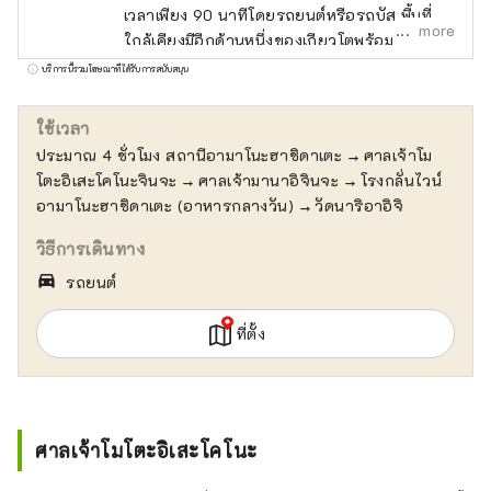
เวลาเพียง 90 นาทีโดยรถยนต์หรือรถบัส พื้นที่
more
ใกล้เคียงมีอีกด้านหนึ่งของเกียวโตพร้อม
บรรยากาศที่แตกต่างจากเมือง กาลครั้งหนึ่งมี
บริการนี้รวมโฆษณาที่ได้รับการสนับสนุน
ชาติโบราณ (Taniha no Kuni) ที่มีวัฒนธรรมขั้น
สูงซึ่งนำเข้ามาจากทวีปนี้และยังเป็นเวทีลับในการ
ใช้เวลา
สร้างประเทศญี่ปุ่นอีกด้วย พื้นที่เกียวโตริมทะเล
ประมาณ 4 ชั่วโมง สถานีอามาโนะฮาชิดาเตะ → ศาลเจ้าโม
เต็มไปด้วยหลักฐานการกำเนิด เช่น ตำนานการ
โตะอิเสะโคโนะจินจะ → ศาลเจ้ามานาอิจินจะ → โรงกลั่นไวน์
สืบเชื้อสายของโทโยเกะโนะโอคามิ เทพแห่ง
อามาโนะฮาชิดาเตะ (อาหารกลางวัน) → วัดนาริอาอิจิ
อาหารที่เก่าแก่ที่สุด ตำนานปีศาจแห่งภูเขาโอเอะ
และตำนานพระราชวังมังกร เต็มไปด้วยมนต์เสน่ห์
วิธีการเดินทาง
ของญี่ปุ่นที่กระจายอยู่ทุกยุคทุกสมัย เช่น อามา
directions_car_filled
รถยนต์
โนะฮาชิดาเตะ ซึ่งเป็นต้นกำเนิดวัฒนธรรมเกียว
โตที่ดึงดูดคนทั่วโลกและเป็นที่ใฝ่ฝันของชาวเมือง
ที่ตั้ง
หลวงในช่วงยุคเฮอันและมุโระมาจิ, ทางเดินทัง
โกะจิริเมนที่ทอด้วยไหมที่ทอมานานกว่า 300 ปี,
แหล่งมรดกอุตสาหกรรมสมัยใหม่ของไมซูรุและ
อะยาเบะ, ทิวทัศน์ฟุนายะอัน ... เป็นภูมิภาคที่
วัฒนธรรม "ให้ความสำคัญกับความกลมกลืน"
ศาลเจ้าโมโตะอิเสะโคโนะ
ดำรงอยู่มาตั้งแต่สมัยโบราณ และเป็นสถานที่ที่