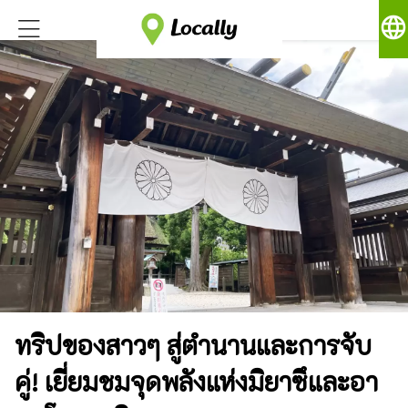
language
ทริปของสาวๆ สู่ตำนานและการจับ
คู่! เยี่ยมชมจุดพลังแห่งมิยาซึและอา