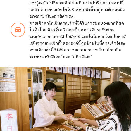
ผู้คนใจดีและคอยอำนวยความสะดวกให้กับนัก
เรามุ่งหน้าไปที่ศาลเจ้าโมโตอิเสะโคโนจินจา (ต่อไปนี้
ท่องเที่ยวเมื่อมาเยือน ทุกสิ่งที่ได้ลิ้มลองและพบ
จะเรียกว่าศาลเจ้าโคโนจินจา) ซึ่งตั้งอยู่ทางด้านเหนือ
เจอที่นี่ล้วนเชื่อมโยงกับรากเหง้าของญี่ปุ่น นี่คือ
ของอามาโนะฮาชิดาเตะ
เกียวโตแห่งท้องทะเล ต้นกำเนิดของญี่ปุ่นที่ดำรง
ศาลเจ้าคาโกเป็นศาลเจ้าที่ได้รับการยกย่องมากที่สุด
อยู่บนสวรรค์ โลก ภูเขา และท้องทะเล
directions_car_filled
ในทังโกะ ซึ่งครั้งหนึ่งเคยเป็นสถานที่ประดิษฐาน
เทพเจ้าอามาเทราสึ โอมิคามิ และโทโยเกะ โนะ โอคามิ
หลังจากเทพเจ้าทั้งสององค์นี้ถูกย้ายไปที่ศาลเจ้าอิเสะ
ศาลเจ้าแห่งนี้ก็ได้รับการขนานนามว่าเป็น "บ้านเกิด
ของศาลเจ้าอิเสะ" และ "อดีตอิเสะ"