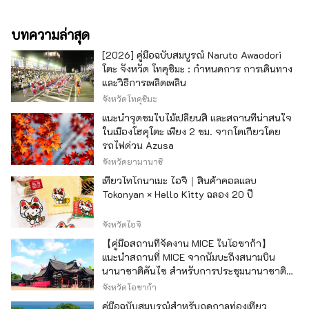
บทความล่าสุด
[2026] คู่มือฉบับสมบูรณ์ Naruto Awaodori
โตะ จังหวัด โทคุชิมะ : กำหนดการ การเดินทาง
และวิธีการเพลิดเพลิน
จังหวัดโทคุชิมะ
แนะนำจุดชมใบไม้เปลี่ยนสี และสถานที่น่าสนใจ
ในเมืองโฮคุโตะ เพียง 2 ชม. จากโตเกียวโดย
รถไฟด่วน Azusa
จังหวัดยามานาชิ
เที่ยวโทโกนาเมะ ไอจิ｜สินค้าคอลแลบ
Tokonyan × Hello Kitty ฉลอง 20 ปี
จังหวัดไอจิ
【คู่มือสถานที่จัดงาน MICE ในโอซาก้า】
แนะนำสถานที่ MICE จากนัมบะถึงสนามบิน
นานาชาติคันไซ สำหรับการประชุมนานาชาติ
และกิจกรรมองค์กร
จังหวัดโอซาก้า
คู่มือฉบับสมบูรณ์สำหรับฤดูกาลท่องเที่ยว