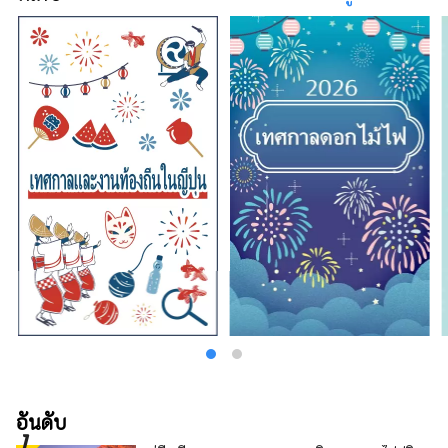
ที่ดึงดูดคนทั่วโลกและเป็นที่ใฝ่ฝันของชาวเมือง
หลวงในช่วงยุคเฮอันและมุโระมาจิ, ทางเดินทัง
โกะจิริเมนที่ทอด้วยไหมที่ทอมานานกว่า 300 ปี,
แหล่งมรดกอุตสาหกรรมสมัยใหม่ของไมซูรุและอะ
ยาเบะ, ทิวทัศน์ฟุนายะอัน ... เป็นภูมิภาคที่
วัฒนธรรม "ให้ความสำคัญกับความกลมกลืน"
ดำรงอยู่มาตั้งแต่สมัยโบราณ และเป็นสถานที่ที่
ผู้คนใจดีและคอยอำนวยความสะดวกให้กับนัก
ท่องเที่ยวเมื่อมาเยือน ทุกสิ่งที่ได้ลิ้มลองและพบเจอ
ที่นี่ล้วนเชื่อมโยงกับรากเหง้าของญี่ปุ่น นี่คือเกียว
โตแห่งท้องทะเล ต้นกำเนิดของญี่ปุ่นที่ดำรงอยู่บน
สวรรค์ โลก ภูเขา และท้องทะเล
อันดับ