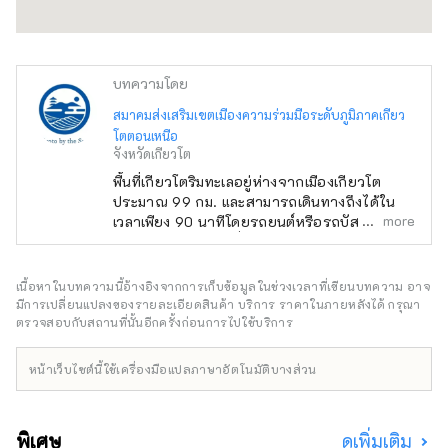
บทความโดย
สมาคมส่งเสริมเขตเมืองความร่วมมือระดับภูมิภาคเกียว
โตตอนเหนือ
จังหวัดเกียวโต
พื้นที่เกียวโตริมทะเลอยู่ห่างจากเมืองเกียวโต
ประมาณ 99 กม. และสามารถเดินทางถึงได้ใน
more
เวลาเพียง 90 นาทีโดยรถยนต์หรือรถบัส พื้นที่
ใกล้เคียงมีอีกด้านหนึ่งของเกียวโตพร้อม
บรรยากาศที่แตกต่างจากเมือง กาลครั้งหนึ่งมี
ชาติโบราณ (Taniha no Kuni) ที่มีวัฒนธรรมขั้น
เนื้อหาในบทความนี้อ้างอิงจากการเก็บข้อมูลในช่วงเวลาที่เขียนบทความ อาจ
สูงซึ่งนำเข้ามาจากทวีปนี้และยังเป็นเวทีลับในการ
มีการเปลี่ยนแปลงของรายละเอียดสินค้า บริการ ราคาในภายหลังได้ กรุณา
สร้างประเทศญี่ปุ่นอีกด้วย พื้นที่เกียวโตริมทะเล
ตรวจสอบกับสถานที่นั้นอีกครั้งก่อนการไปใช้บริการ
เต็มไปด้วยหลักฐานการกำเนิด เช่น ตำนานการ
สืบเชื้อสายของโทโยเกะโนะโอคามิ เทพแห่ง
หน้าเว็บไซต์นี้ใช้เครื่องมือแปลภาษาอัตโนมัติบางส่วน
อาหารที่เก่าแก่ที่สุด ตำนานปีศาจแห่งภูเขาโอเอะ
และตำนานพระราชวังมังกร เต็มไปด้วยมนต์เสน่ห์
ของญี่ปุ่นที่กระจายอยู่ทุกยุคทุกสมัย เช่น อามา
พิเศษ
ดูเพิ่มเติม
โนะฮาชิดาเตะ ซึ่งเป็นต้นกำเนิดวัฒนธรรมเกียวโต