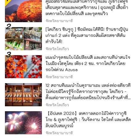
คู่มือเที่ยวชมทะเลสาบคาวากุจิและ ภูเขาไฟฟูจิ
เดือนตุลาคมและพฤศจิกายน | อุณหภูมิ เสื้อผ้า
เทศกาลใบไม้เปลี่ยนสี และจุดชมวิว
จังหวัดยามานาชิ
[โตเกียว ชินจูกุ ] ซื้อมัทฉะได้ที่นี่! ร้านชาญี่ปุ่น
เก่าแก่ 2 แห่ง ที่คุณสามารถสัมผัสรสชาติต้น
ตำรับได้!
จังหวัดโตเกียว
แนะนำจุดชมใบไม้เปลี่ยนสี และสถานที่น่าสนใจ
ในเมืองโฮคุโตะ เพียง 2 ชม. จากโตเกียวโดย
รถไฟด่วน Azusa
จังหวัดยามานาชิ
12 สถานที่แนะนำในคุรามาเอะ แหล่งท่องเที่ยวที่
ไม่ค่อยมีใครรู้จักถัดจากอาซากุสะ โตเกียว -
ตั้งแต่อาหารกูร์เมต์ยอดนิยมไปจนถึงร้านค้าที่มี
เอกลักษณ์ -
จังหวัดโตเกียว
【อัปเดต 2026】เทศกาลดอกไม้ไฟคาวากูชิ
โกะ & ภูเขาไฟฟูจิ：วันจัดงาน ไฮไลท์ และเคล็ด
ลับฉบับสมบูรณ์
จังหวัดยามานาชิ