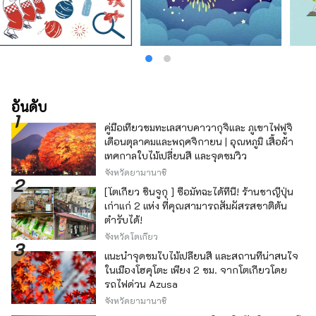
อันดับ
คู่มือเที่ยวชมทะเลสาบคาวากุจิและ ภูเขาไฟฟูจิ
เดือนตุลาคมและพฤศจิกายน | อุณหภูมิ เสื้อผ้า
เทศกาลใบไม้เปลี่ยนสี และจุดชมวิว
จังหวัดยามานาชิ
[โตเกียว ชินจูกุ ] ซื้อมัทฉะได้ที่นี่! ร้านชาญี่ปุ่น
เก่าแก่ 2 แห่ง ที่คุณสามารถสัมผัสรสชาติต้น
ตำรับได้!
จังหวัดโตเกียว
แนะนำจุดชมใบไม้เปลี่ยนสี และสถานที่น่าสนใจ
ในเมืองโฮคุโตะ เพียง 2 ชม. จากโตเกียวโดย
รถไฟด่วน Azusa
จังหวัดยามานาชิ