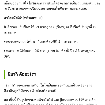
หลักของย่านชิโจโดริและคาราสึมะโดริจะกลายเป็นถนนคนเดิน และ
จะมีแผงขายอาหารริมถนนมากมายตั้งเรียงรายตลอดถนน
อาโตะมัตสึริ (หลังเทศกาล)
โยอิยามะ: วันจันทร์ที่ 21 กรกฎาคม (วันหยุด) ถึงวันที่ วันพุธที่ 23
กรกฎาคม
●ขบวนแห่ยามาโฮโกะ: วันพฤหัสบดีที่ 24 กรกฎาคม
●ยอดขาย Chimaki: 20 กรกฎาคม (อาทิตย์) ถึง 23 กรกฎาคม
(พุธ)
ชิมากิ คืออะไร?
“ชิมากิ” ของเทศกาลกิองไม่ได้เป็นแค่ของกินแต่เป็นเครื่องราง
ป้องกันภูตผีปีศาจ (ห้ามกินเด็ดขาด!)
ของชิ้นนี้เป็นรูปกรวยห่อด้วยใบไผ่ และผู้คนจะแขวนไว้ที่ทางเข้า