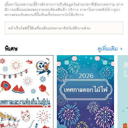
"โรงแรมอัจฉริยะที่มอบสิ่งอำนวยความสะดวกอัน
เนื้อหาในบทความนี้อ้างอิงจากการเก็บข้อมูลในช่วงเวลาที่เขียนบทความ อาจ
หรูหราและการพักผ่อนและการนอนหลับอย่างพอ
มีการเปลี่ยนแปลงของรายละเอียดสินค้า บริการ ราคาในภายหลังได้ กรุณา
เหมาะ" เพื่อมอบประสบการณ์การพักผ่อนที่ดีที่สุด
ตรวจสอบกับสถานที่นั้นอีกครั้งก่อนการไปใช้บริการ
ให้กับคุณ
หน้าเว็บไซต์นี้ใช้เครื่องมือแปลภาษาอัตโนมัติบางส่วน
พิเศษ
ดูเพิ่มเติม