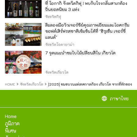
ที่ โอกากิ จังหวัดกิฟุ ! พบกับโรงกลั่นสาเกท้อง
ถิ่นยอดนิยม 3 แห่ง
จังหวัดกิฟุ
ลิ้มลองเนื้อวัวเจอร์ซีย์คุณภาพเยี่ยมและไอศกรีม
ซอฟต์เสิร์ฟรสชาติเข้มข้นได้ที่ "ฮิรุเซ็น เจอร์ซี่
แลนด์"
จังหวัดโอคายาม่า
7 จุดแนะนำชมใบไม้เปลี่ยนสีใน เกียวโต
จังหวัดเกียวโต
HOME
จังหวัดเกียวโต
[2025] ชมขบวนแห่เทศกาลกิอง เกียวโต จากที่พักของคุ
language
ภาษาไทย
Home
ภูมิภาค
พิเศษ