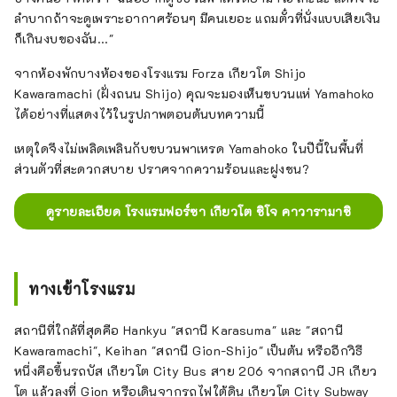
ลำบากถ้าจะดูเพราะอากาศร้อนๆ มีคนเยอะ แถมตั๋วที่นั่งแบบเสียเงิน
ก็เกินงบของฉัน..."
จากห้องพักบางห้องของโรงแรม Forza เกียวโต Shijo
Kawaramachi (ฝั่งถนน Shijo) คุณจะมองเห็นขบวนแห่ Yamahoko
ได้อย่างที่แสดงไว้ในรูปภาพตอนต้นบทความนี้
เหตุใดจึงไม่เพลิดเพลินกับขบวนพาเหรด Yamahoko ในปีนี้ในพื้นที่
ส่วนตัวที่สะดวกสบาย ปราศจากความร้อนและฝูงชน?
ดูรายละเอียด โรงแรมฟอร์ซา เกียวโต ชิโจ คาวารามาชิ
ทางเข้าโรงแรม
สถานีที่ใกล้ที่สุดคือ Hankyu "สถานี Karasuma" และ "สถานี
Kawaramachi", Keihan "สถานี Gion-Shijo" เป็นต้น หรืออีกวิธี
หนึ่งคือขึ้นรถบัส เกียวโต City Bus สาย 206 จากสถานี JR เกียว
โต แล้วลงที่ Gion หรือเดินจากรถไฟใต้ดิน เกียวโต City Subway