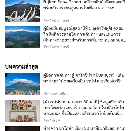
Fujiten Snow Resort: เพลิดเพลินกับหิมะและสกี
พร้อมกิจกรรมฤดูหนาวในเดือน ม.ค.–ก.พ.
จังหวัดยามานาชิ
คู่มือฉบับสมบูรณ์สู่สถานีที่ 5 ภูเขาไฟฟูจิ| จุดชม
วิว สิ่งที่ควรสวมใส่ การเดินทาง และแผนการ
เดินทางตัวอย่างสำหรับการเที่ยวชมทะเลสาบคา
วากุจิ
จังหวัดยามานาชิ
บทความล่าสุด
คู่มือการเดินทางสู่ คาโกชิม่า ฉบับสมบูรณ์ | เส้น
ทางแนะนำโดยเครื่องบิน รถไฟ และเรือเฟอร์รี่
จังหวัดคาโกชิมะ
[นั่งรถไฟจาก นาโกย่า 30 นาที] ข้อมูลเกี่ยวกับ
การจัดแสดงแมวกวัก (แมวกวัก ) ใน เมืองโทโค
นาเมะ เมะ ซึ่งเป็นแหล่งผลิตแมวกวักอันดับหนึ่ง
ของญี่ปุ่น
จังหวัดไอจิ
ห่างจาก นาโกย่า เพียง 30 นาที! มาลิ้มลองสาเก