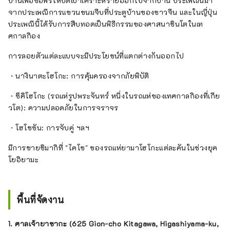
บ้านเพื่อขอพรให้ปัดเป่าเคราะห์ร้ายออกไปจากบ้าน ประเพณีนี้มา
จากประเพณีการแขวนขนมจีบที่ประตูบ้านของชาวจีน และในญี่ปุ่น
ประเพณีนี้ได้รับการสืบทอดเป็นพิธีกรรมของศาสนาชินโตในเท
ศกาลกิอง
การลอยตัวแต่ละแบบจะมีประโยชน์ที่แตกต่างกันออกไป
・นางินาตะโฮโกะ: การคุ้มครองจากภัยพิบัติ
・ซึคิโฮโกะ (รถแห่รูปพระจันทร์ หนึ่งในรถแห่ของเทศกาลกิองที่เกีย
วโต): ความปลอดภัยในการจราจร
・โฮโชซัน: การจับคู่ ฯลฯ
มีการขายชิมากิที่ "ไคโช" ของรถแห่ยามาโฮโกะแต่ละคันในช่วงยุค
โยอิยามะ
พื้นที่จัดงาน
1. ศาลเจ้ายาซากะ (625 Gion-cho Kitagawa, Higashiyama-ku,