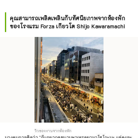
คุณสามารถเพลิดเพลินกับทัศนียภาพจากห้องพัก
ของโรงแรม Forza เกียวโต Shijo Kawaramachi
วิวของงานจากห้องพัก
บางคนอาจคิดว่า "ฉันอยากดูขบวนพาเหรดยามาโฮโกะนะ แต่คงจะ