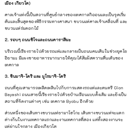
เมือง เกียวโต)
ศาลเจ้าแห่งนี้เป็นสถานที่ศูนย์กลางของเทศกาลกิออนและเป็นจุดเริ่ม
ต้นและสิ้นสุดของพิธีกรรมทางศาสนา ขบวนแห่ศาลเจ้าเคลื่อนที่ และ
ขบวนแห่ร่มดอกไม้
2. รอบๆ ถนนชิโจและถนนคาราสึมะ
บริเวณนี้เรียงรายไปด้วยรถแห่และกลายเป็นถนนคนเดินในช่วงยุคโย
อิยามะ มีแผงขายอาหารมากมายให้คุณได้สัมผัสความตื่นเต้นของ
เทศกาล
3. ชินมาจิ-โดริ และ มูโรมาจิ-โดริ
ถนนที่คุณสามารถเพลิดเพลินไปกับการแสดงรถแห่และดนตรี Gion
Bayashi ถนนสายนี้เรียงรายไปด้วยบ้านเรือนแบบดั้งเดิม และยังเป็น
สถานที่จัดงานต่างๆ เช่น เทศกาล Byobu อีกด้วย
ส่วนหนึ่งของเส้นทางขบวนแห่ยามาโฮโกะ เส้นทางขบวนแห่จะแตก
ต่างกันในงานเทศกาลแรกและงานเทศกาลที่สอง แต่ทั้งสองงานจะ
แห่ผ่านใจกลาง เมืองเกียวโต