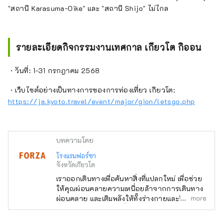
"สถานี Karasuma-Oike" และ "สถานี Shijo" ไม่ไกล
รายละเอียดกิจกรรมงานเทศกาล เกียวโต กิออน
・วันที่: 1-31 กรกฎาคม 2568
・เว็บไซต์อย่างเป็นทางการของการท่องเที่ยว เกียวโต:
https://ja.kyoto.travel/event/major/gion/letsgo.php
บทความโดย
โรงแรมฟอร์ซา
จังหวัดเกียวโต
เราออกเดินทางเพื่อค้นหาสิ่งที่แปลกใหม่ เพื่อช่วย
ให้คุณผ่อนคลายความเหนื่อยล้าจากการเดินทาง
more
ผ่อนคลาย และเติมพลังให้ทั้งร่างกายและจิตใจ
เราจึงนำเสนอห้องพักที่ไม่เพียงแต่ทันสมัย ​​แต่ยัง
ใช้งานง่ายและสะดวกสบาย ภายใต้แนวคิด