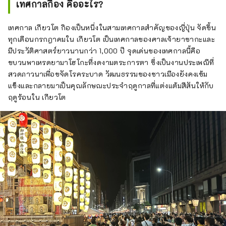
เทศกาลกิอง คืออะไร?
เทศกาล เกียวโต กิองเป็นหนึ่งในสามเทศกาลสำคัญของญี่ปุ่น จัดขึ้น
ทุกเดือนกรกฎาคมใน เกียวโต เป็นเทศกาลของศาลเจ้ายาซากะและ
มีประวัติศาสตร์ยาวนานกว่า 1,000 ปี จุดเด่นของเทศกาลนี้คือ
ขบวนพาเหรดยามาโฮโกะที่งดงามตระการตา ซึ่งเป็นงานประเพณีที่
สวดภาวนาเพื่อขจัดโรคระบาด วัฒนธรรมของชาวเมืองยังคงเข้ม
แข็งและกลายมาเป็นคุณลักษณะประจำฤดูกาลที่แต่งแต้มสีสันให้กับ
ฤดูร้อนใน เกียวโต