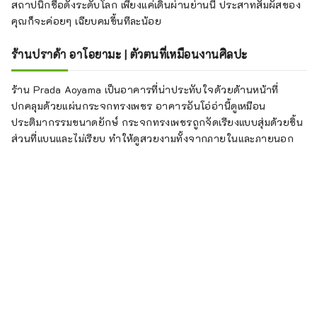
สถาปนิกชื่อดังระดับโลก เพียงแค่เดินผ่านย่านนี้ ประสาทสัมผัสของ
คุณก็จะค่อยๆ เฉียบคมขึ้นทีละน้อย
ร้านปราด้า อาโอยามะ | ตัวตนที่เหมือนงานศิลปะ
ร้าน Prada Aoyama เป็นอาคารที่น่าประทับใจด้วยด้านหน้าที่
ปกคลุมด้วยแผ่นกระจกทรงเพชร อาคารอันโอ่อ่านี้ดูเหมือน
ประติมากรรมขนาดยักษ์ กระจกทรงเพชรถูกจัดเรียงแบบสุ่มด้วยชิ้น
ส่วนที่แบนและไม่เรียบ ทำให้ดูสวยงามทั้งจากภายในและภายนอก