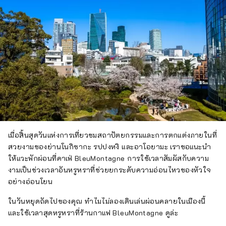
เมื่อสิ้นสุดวันแห่งการเที่ยวชมสถาปัตยกรรมและการตกแต่งภายในที่
สวยงามของย่านโนกิซากะ รปปงหงิ และอาโอยามะ เราขอแนะนำ
ให้แวะพักผ่อนที่คาเฟ่ BleuMontagne การใช้เวลาสัมผัสกับความ
งามเป็นช่วงเวลาอันหรูหราที่ช่วยยกระดับความอ่อนไหวของหัวใจ
อย่างอ่อนโยน
ในวันหยุดถัดไปของคุณ ทำไมไม่ลองเดินเล่นผ่อนคลายในเมืองนี้
และใช้เวลาสุดหรูหราที่ร้านกาแฟ BleuMontagne ดูล่ะ