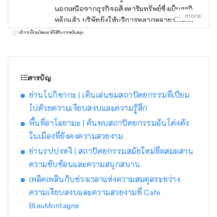
นอกเหนือจากธุรกิจอสังหาริมทรัพย์ซึ่งเป็นธุรกิจ
more
หลักแล้ว บริษัทยังให้บริการหลากหลายรูปแบบ
เช่น อาหารและเครื่องดื่ม ที่พัก และ
บริการนี้รวมโฆษณาที่ได้รับการสนับสนุน
สถาปัตยกรรมสมัยใหม่ของญี่ปุ่น โรงแรมซึ่งมีธีม
ว่า “นำวัฒนธรรมและเทคโนโลยีอันน่าภาคภูมิใจ
ของญี่ปุ่นสู่โลก” เสนอความบันเทิงที่สามารถ
เพลิดเพลินได้ด้วยประสาทสัมผัสทั้งห้า รวมถึง
สารบัญ
ประสบการณ์การเข้าพักที่ได้รับการออกแบบ
ย่านโนกิซากะ | เดินเล่นชมสถาปัตยกรรมที่เปี่ยม
ด้วยสถาปัตยกรรมญี่ปุ่นสมัยใหม่ ประสบการณ์
ไปด้วยความเงียบสงบและความรู้สึก
การรับประทานอาหารในคาเฟ่ที่จำลองแบบมา
จากอาคารแบบตะวันตกจากประมาณปี พ.ศ.
พื้นที่อาโอยามะ | ค้นพบสถาปัตยกรรมอันโด่งดัง
2443 เมื่อกล่าวกันว่าวัฒนธรรมตะวันตกได้เข้าสู่
ในเมืองที่ยังคงความสวยงาม
ญี่ปุ่นเป็นครั้งแรก และเสาอากาศญี่ปุ่นที่จำหน่าย
ย่านรปปงหงิ | สถาปัตยกรรมสมัยใหม่ที่ผสมผสาน
สาเกญี่ปุ่นและงานหัตถกรรมดั้งเดิม
ความซับซ้อนและความสนุกสนาน
เพลิดเพลินกับช่วงเวลาแห่งความสมดุลระหว่าง
ความเงียบสงบและความสวยงามที่ Cafe
BleuMontagne