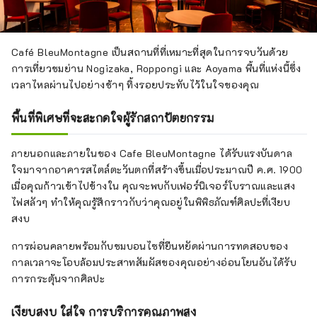
Café BleuMontagne เป็นสถานที่ที่เหมาะที่สุดในการจบวันด้วย
การเที่ยวชมย่าน Nogizaka, Roppongi และ Aoyama พื้นที่แห่งนี้ซึ่ง
เวลาไหลผ่านไปอย่างช้าๆ ทิ้งรอยประทับไว้ในใจของคุณ
พื้นที่พิเศษที่จะสะกดใจผู้รักสถาปัตยกรรม
ภายนอกและภายในของ Cafe BleuMontagne ได้รับแรงบันดาล
ใจมาจากอาคารสไตล์ตะวันตกที่สร้างขึ้นเมื่อประมาณปี ค.ศ. 1900
เมื่อคุณก้าวเข้าไปข้างใน คุณจะพบกับเฟอร์นิเจอร์โบราณและแสง
ไฟสลัวๆ ทำให้คุณรู้สึกราวกับว่าคุณอยู่ในพิพิธภัณฑ์ศิลปะที่เงียบ
สงบ
การผ่อนคลายพร้อมกับชมบอนไซที่ยืนหยัดผ่านการทดสอบของ
กาลเวลาจะโอบล้อมประสาทสัมผัสของคุณอย่างอ่อนโยนอันได้รับ
การกระตุ้นจากศิลปะ
เงียบสงบ ใส่ใจ การบริการคุณภาพสูง