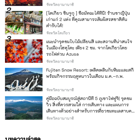
จังหวัดยามานาชิ
[โตเกียว ชินจูกุ ] ซื้อมัทฉะได้ที่นี่! ร้านชาญี่ปุ่น
เก่าแก่ 2 แห่ง ที่คุณสามารถสัมผัสรสชาติต้น
ตำรับได้!
จังหวัดโตเกียว
แนะนำจุดชมใบไม้เปลี่ยนสี และสถานที่น่าสนใจ
ในเมืองโฮคุโตะ เพียง 2 ชม. จากโตเกียวโดย
รถไฟด่วน Azusa
จังหวัดยามานาชิ
Fujiten Snow Resort: เพลิดเพลินกับหิมะและสกี
พร้อมกิจกรรมฤดูหนาวในเดือน ม.ค.–ก.พ.
จังหวัดยามานาชิ
คู่มือฉบับสมบูรณ์สู่สถานีที่ 5 ภูเขาไฟฟูจิ| จุดชม
วิว สิ่งที่ควรสวมใส่ การเดินทาง และแผนการ
เดินทางตัวอย่างสำหรับการเที่ยวชมทะเลสาบคา
วากุจิ
จังหวัดยามานาชิ
บทความล่าสุด