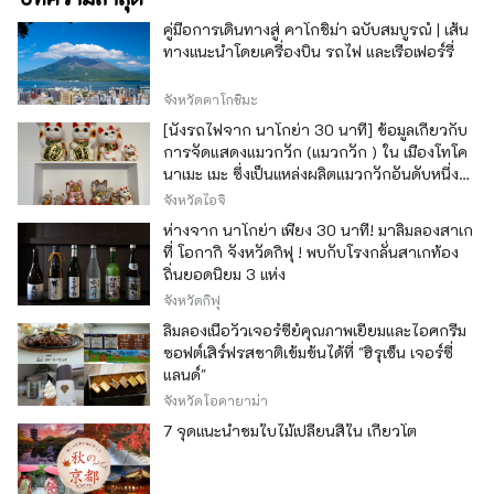
คู่มือการเดินทางสู่ คาโกชิม่า ฉบับสมบูรณ์ | เส้น
ทางแนะนำโดยเครื่องบิน รถไฟ และเรือเฟอร์รี่
จังหวัดคาโกชิมะ
[นั่งรถไฟจาก นาโกย่า 30 นาที] ข้อมูลเกี่ยวกับ
การจัดแสดงแมวกวัก (แมวกวัก ) ใน เมืองโทโค
นาเมะ เมะ ซึ่งเป็นแหล่งผลิตแมวกวักอันดับหนึ่ง
ของญี่ปุ่น
จังหวัดไอจิ
ห่างจาก นาโกย่า เพียง 30 นาที! มาลิ้มลองสาเก
ที่ โอกากิ จังหวัดกิฟุ ! พบกับโรงกลั่นสาเกท้อง
ถิ่นยอดนิยม 3 แห่ง
จังหวัดกิฟุ
ลิ้มลองเนื้อวัวเจอร์ซีย์คุณภาพเยี่ยมและไอศกรีม
ซอฟต์เสิร์ฟรสชาติเข้มข้นได้ที่ "ฮิรุเซ็น เจอร์ซี่
แลนด์"
จังหวัดโอคายาม่า
7 จุดแนะนำชมใบไม้เปลี่ยนสีใน เกียวโต