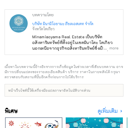
บทความโดย
บริษัท มินามิโอยามะ เรียลเอสเตท จำกัด
จังหวัดโตเกียว
Minamiaoyama Real Estate เป็นบริษัท
อสังหาริมทรัพย์ที่ตั้งอยู่ในเขตมินาโตะ โตเกียว
more
นอกเหนือจากธุรกิจอสังหาริมทรัพย์ซึ่งเป็นธุรกิจ
หลักแล้ว บริษัทยังให้บริการหลากหลายรูปแบบ
เช่น อาหารและเครื่องดื่ม ที่พัก และสถาปัตยกรรม
สมัยใหม่ของญี่ปุ่น โรงแรมซึ่งมีธีมว่า “นำ
เนื้อหาในบทความนี้อ้างอิงจากการเก็บข้อมูลในช่วงเวลาที่เขียนบทความ อาจ
วัฒนธรรมและเทคโนโลยีอันน่าภาคภูมิใจของ
มีการเปลี่ยนแปลงของรายละเอียดสินค้า บริการ ราคาในภายหลังได้ กรุณา
ญี่ปุ่นสู่โลก” เสนอความบันเทิงที่สามารถ
ตรวจสอบกับสถานที่นั้นอีกครั้งก่อนการไปใช้บริการ
เพลิดเพลินได้ด้วยประสาทสัมผัสทั้งห้า รวมถึง
ประสบการณ์การเข้าพักที่ได้รับการออกแบบด้วย
หน้าเว็บไซต์นี้ใช้เครื่องมือแปลภาษาอัตโนมัติบางส่วน
สถาปัตยกรรมญี่ปุ่นสมัยใหม่ ประสบการณ์การ
รับประทานอาหารในคาเฟ่ที่จำลองแบบมาจาก
อาคารแบบตะวันตกจากประมาณปี พ.ศ. 2443
พิเศษ
ดูเพิ่มเติม
เมื่อกล่าวกันว่าวัฒนธรรมตะวันตกได้เข้าสู่ญี่ปุ่น
เป็นครั้งแรก และเสาอากาศญี่ปุ่นที่จำหน่ายสาเก
ญี่ปุ่นและงานหัตถกรรมดั้งเดิม