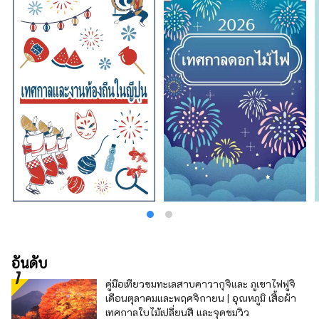
อันดับ
คู่มือเที่ยวชมทะเลสาบคาวากุจิและ ภูเขาไฟฟูจิ
เดือนตุลาคมและพฤศจิกายน | อุณหภูมิ เสื้อผ้า
เทศกาลใบไม้เปลี่ยนสี และจุดชมวิว