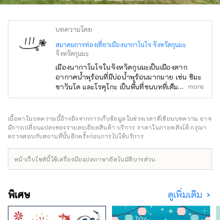
บทความโดย
สมาคมการท่องเที่ยวเมืองนากาโนโจ จังหวัดกุนมะ
จังหวัดกุนมะ
เมืองนากาโนโจในจังหวัดกุนมะเป็นเมืองตาก
อากาศน้ำพุร้อนที่มีบ่อน้ำพุร้อนมากมาย เช่น ชิมะ
more
ซาวันโด และโรคุโกะ เป็นพื้นที่ชนบทที่เต็มไปด้วย
ธรรมชาติ มีสถานที่ท่องเที่ยวมากมาย เช่น
ทะเลสาบโนโซริ โยชิกาฮิระ และสวนชัตสึโบมิโง
เกะ ยังคงมีกิจกรรมและวัฒนธรรมโบราณ เช่น
เนื้อหาในบทความนี้อ้างอิงจากการเก็บข้อมูลในช่วงเวลาที่เขียนบทความ อาจ
เทศกาลโทริโออิและเทศกาลกิองหลงเหลืออยู่
มีการเปลี่ยนแปลงของรายละเอียดสินค้า บริการ ราคาในภายหลังได้ กรุณา
นอกจากนี้ เมืองนี้ยังจัดงานเทศกาลศิลปะร่วมสมัย
ตรวจสอบกับสถานที่นั้นอีกครั้งก่อนการไปใช้บริการ
นานาชาตินากาโนโจ เบียนนาเล่ ซึ่งจัดขึ้นทุกสอง
ปี เราจะมาแนะนำเสน่ห์ของเมืองนากาโนโจกัน
หน้าเว็บไซต์นี้ใช้เครื่องมือแปลภาษาอัตโนมัติบางส่วน
พิเศษ
ดูเพิ่มเติม