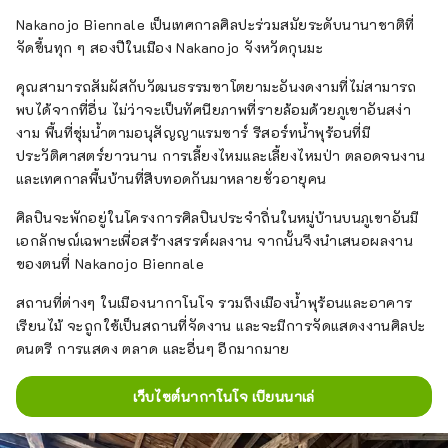
ทุกสองปี เราจะมาแนะนำเสน่ห์ของเมืองนากาโน
Nakanojo Biennale เป็นเทศกาลศิลปะร่วมสมัยระดับนานาชาติที่
โจกัน
จัดขึ้นทุก ๆ สองปีในเมือง Nakanojo จังหวัดกุนมะ
คุณสามารถสัมผัสกับวัฒนธรรมซาโตยามะอันงดงามที่ไม่สามารถ
พบได้จากที่อื่น ไม่ว่าจะเป็นทัศนียภาพที่รายล้อมด้วยภูเขาอันสง่า
งาม พื้นที่ชุ่มน้ำตามอนุสัญญาแรมซาร์ รีสอร์ทน้ำพุร้อนที่มี
ประวัติศาสตร์ยาวนาน การเลี้ยงไหมและเลี้ยงไหมป่า ตลอดจนงาน
และเทศกาลพื้นบ้านที่สืบทอดกันมาหลายชั่วอายุคน
ศิลปินจะพักอยู่ในโครงการศิลปินประจำถิ่นในหมู่บ้านบนภูเขาอันมี
เอกลักษณ์เฉพาะเพื่อสร้างสรรค์ผลงาน จากนั้นจึงนำเสนอผลงาน
ของตนที่ Nakanojo Biennale
สถานที่ต่างๆ ในเมืองนากาโนโจ รวมถึงเมืองน้ำพุร้อนและอาคาร
เรียนไม้ จะถูกใช้เป็นสถานที่จัดงาน และจะมีการจัดแสดงงานศิลปะ
ดนตรี การแสดง ตลาด และอื่นๆ อีกมากมาย
เว็บไซต์นากาโนโจ เบียนนาเล่