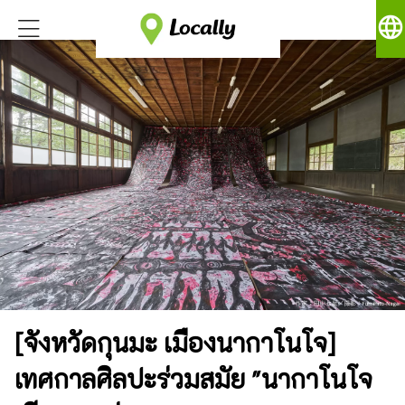
language
[จังหวัดกุนมะ เมืองนากาโนโจ]
เทศกาลศิลปะร่วมสมัย "นากาโนโจ