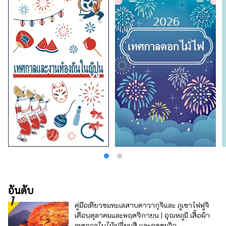
อันดับ
คู่มือเที่ยวชมทะเลสาบคาวากุจิและ ภูเขาไฟฟูจิ
เดือนตุลาคมและพฤศจิกายน | อุณหภูมิ เสื้อผ้า
เทศกาลใบไม้เปลี่ยนสี และจุดชมวิว