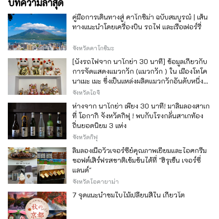
บทความล่าสุด
คู่มือการเดินทางสู่ คาโกชิม่า ฉบับสมบูรณ์ | เส้น
ทางแนะนำโดยเครื่องบิน รถไฟ และเรือเฟอร์รี่
จังหวัดคาโกชิมะ
[นั่งรถไฟจาก นาโกย่า 30 นาที] ข้อมูลเกี่ยวกับ
การจัดแสดงแมวกวัก (แมวกวัก ) ใน เมืองโทโค
นาเมะ เมะ ซึ่งเป็นแหล่งผลิตแมวกวักอันดับหนึ่ง
ของญี่ปุ่น
จังหวัดไอจิ
ห่างจาก นาโกย่า เพียง 30 นาที! มาลิ้มลองสาเก
ที่ โอกากิ จังหวัดกิฟุ ! พบกับโรงกลั่นสาเกท้อง
ถิ่นยอดนิยม 3 แห่ง
จังหวัดกิฟุ
ลิ้มลองเนื้อวัวเจอร์ซีย์คุณภาพเยี่ยมและไอศกรีม
ซอฟต์เสิร์ฟรสชาติเข้มข้นได้ที่ "ฮิรุเซ็น เจอร์ซี่
แลนด์"
จังหวัดโอคายาม่า
7 จุดแนะนำชมใบไม้เปลี่ยนสีใน เกียวโต