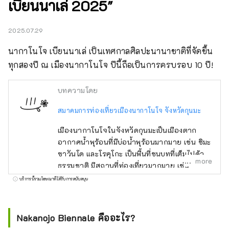
เบียนนาเล่ 2025"
2025.07.29
นากาโนโจ เบียนนาเล่ เป็นเทศกาลศิลปะนานาชาติที่จัดขึ้น
ทุกสองปี ณ เมืองนากาโนโจ ปีนี้ถือเป็นการครบรอบ 10 ปี!
บทความโดย
สมาคมการท่องเที่ยวเมืองนากาโนโจ จังหวัดกุนมะ
เมืองนากาโนโจในจังหวัดกุนมะเป็นเมืองตาก
อากาศน้ำพุร้อนที่มีบ่อน้ำพุร้อนมากมาย เช่น ชิมะ
ซาวันโด และโรคุโกะ เป็นพื้นที่ชนบทที่เต็มไปด้วย
more
ธรรมชาติ มีสถานที่ท่องเที่ยวมากมาย เช่น
ทะเลสาบโนโซริ โยชิกาฮิระ และสวนชัตสึโบมิโง
บริการนี้รวมโฆษณาที่ได้รับการสนับสนุน
เกะ ยังคงมีกิจกรรมและวัฒนธรรมโบราณ เช่น
เทศกาลโทริโออิและเทศกาลกิองหลงเหลืออยู่
นอกจากนี้ เมืองนี้ยังจัดงานเทศกาลศิลปะร่วม
Nakanojo Biennale คืออะไร?
สมัยนานาชาตินากาโนโจ เบียนนาเล่ ซึ่งจัดขึ้น