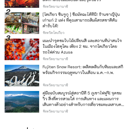
จังหวัดยามานาชิ
[โตเกียว ชินจูกุ ] ซื้อมัทฉะได้ที่นี่! ร้านชาญี่ปุ่น
เก่าแก่ 2 แห่ง ที่คุณสามารถสัมผัสรสชาติต้น
ตำรับได้!
จังหวัดโตเกียว
แนะนำจุดชมใบไม้เปลี่ยนสี และสถานที่น่าสนใจ
ในเมืองโฮคุโตะ เพียง 2 ชม. จากโตเกียวโดย
รถไฟด่วน Azusa
จังหวัดยามานาชิ
Fujiten Snow Resort: เพลิดเพลินกับหิมะและสกี
พร้อมกิจกรรมฤดูหนาวในเดือน ม.ค.–ก.พ.
จังหวัดยามานาชิ
คู่มือฉบับสมบูรณ์สู่สถานีที่ 5 ภูเขาไฟฟูจิ| จุดชม
วิว สิ่งที่ควรสวมใส่ การเดินทาง และแผนการ
เดินทางตัวอย่างสำหรับการเที่ยวชมทะเลสาบคา
วากุจิ
จังหวัดยามานาชิ