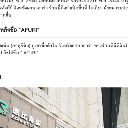
งขึ้นในปี พ.ศ. 2546 โดยเปิดดำเนินการครั้งแรกในปี พ.ศ. 2544 ใ
ตสึกิ จังหวัดคานากาว่า ร้านนี้ถือกำเนิดขึ้นที่ โตเกียว ด้วยความป
มากขึ้น
หลังชื่อ "AFURI"
เซ็น (อาฟุริซัง) ภูเขาชื่อดังใน จังหวัดคานากาว่า ทางร้านพิถีพิถันใ
 จึงได้ชื่อ " AFURI"
ง