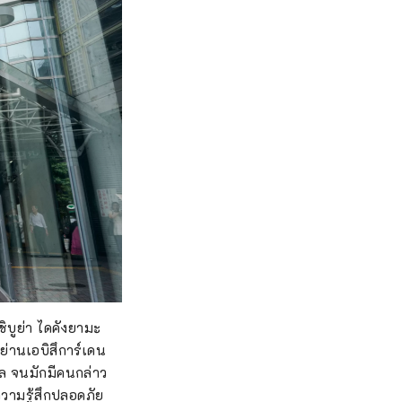
ชิบูย่า ไดคังยามะ
่านเอบิสึการ์เดน
ดุล จนมักมีคนกล่าว
ความรู้สึกปลอดภัย