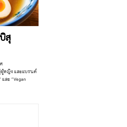
ิสุ
ศ

่ผู้หญิง และแบรนด์
" และ "Vegan 