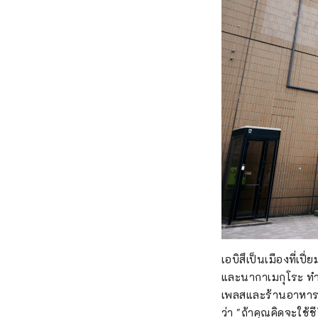
เอบิสึเป็นเมืองที่เป
และนากาเมกุโระ ทำใ
เพลสและร้านอาหารยอด
ว่า "ถ้าคุณคิดจะใช้