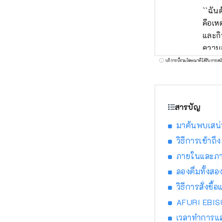
``ฉัน
คือเหต
และกิ
ความส
ดังด้
บริการนี้รวมโฆษณาที่ได้รับการสน
และใน
งานนี
โตะ แ
สารบัญ
Ramen
"ZURU
มาค้นพบเสน่ห
``Ric
วิธีการเข้าถึง
(Sho
ภายในและภ
ลองดื่มทั้งสอ
วิธีการสั่งซื
AFURI EBISU
เวลาทำการแล