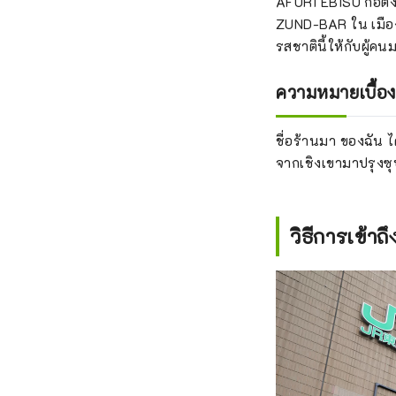
AFURI EBISU ก่อตั้
ZUND-BAR ใน เมืองอั
รสชาตินี้ให้กับผู้คน
ความหมายเบื้อง
ชื่อร้านมา ของฉัน ได
จากเชิงเขามาปรุงซุป
วิธีการเข้าถึ