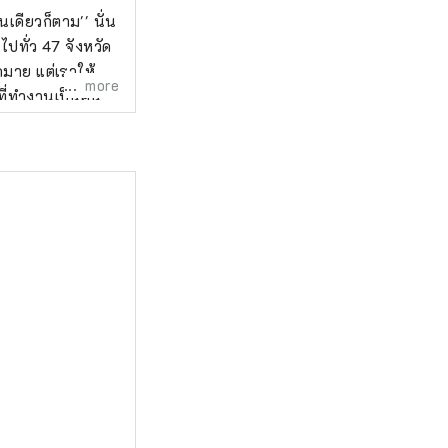
เดียวก็ตาม'' นั่น
ยวไปทั่ว 47 จังหวัด
กมาย แต่เราให้
more
ที่ทำงานเป็นคน
นราเม็งยอดนิยม
ฐแดงโยโกฮาม่า
า โตเกียว คุมาโม
าได้ก่อตั้งบริษัท
แรกของโลก
 and Winter-''
Collection''