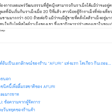
ต้องการเผยแพร่วัฒนธรรมที่ผู้หญิงสามารถกินราเม็งได้แม้ว่าจะอยู่คน
ุผลที่ฉันเริ่มกินราเม็งเมื่อ 20 ปีที่แล้ว สาวน้อยผู้รักราเม็งที่ท่องเที่
นชามมากกว่า 600 ถ้วยต่อปี แม้ว่าจะมีผู้ชายที่คลั่งไคล้ราเม็งอยู่มา
นใจกับไลฟ์สไตล์ราเม็งของเขา ซึ่งเขารักษารูปร่างของเขาในขณะ
วย เธอเป็นประธานสมาคม Ramen Girls' Association ซึ่งให้เช่าร้า
ับสนุน
ปี 2015 ได้จัดงาน ``งาน Ramen Girls' Expo ครั้งแรก'' ที่โกดังอิ
้ดึงดูดร้านค้ายอดนิยมจากทั่วประเทศ โดยได้จัดขึ้นที่โอซาก้า นาโกย่
ละชิซูโอกะ ดึงดูดผู้คนได้ทั้งหมดประมาณ 750,000 คน ในปี 2018 เข
 Switch Co., Ltd. และเปิดตัวแบรนด์เครื่องประดับราเมนแบรนด์
+" ผู้ผลิตและผู้แต่งสาเกราเมง ``NOODLE SAKE -Shunka Autumn
์อันเป็นเอกลักษณ์ของร้าน "AFURI" แห่งแรก โตเกียว กันเถอะ...
e and Agave Craft Salmon for Ramen'' และผู้แต่ง ``Tokyo Ramen 
bunsha)
ายนอก
งชนิดนี้เพื่อลิ้มรสชาติของ AFURI
้อและมารยาท
: ข้อความจากผู้จัดการ
ะวันหยุดของร้านค้า