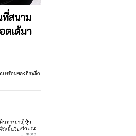
นที่สนาม
อตเต้มา
พร้อมของที่ระลึก 
เดินทางมาญี่ปุ่น
ัดขึ้นในญี่ปุ่นได้
more