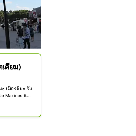
ตเดียม)
ะ เมืองชิบะ จัง
te Marines แห่ง
” แต่หลังจาก
สนาม จึงเปลี่ยน