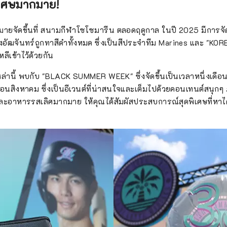
ิเศษมากมาย!
ายจัดขึ้นที่ สนามกีฬาโซโซมารีน ตลอดฤดูกาล ในปี 2025 มีการจั
อัฒจันทร์ถูกทาสีดำทั้งหมด ซึ่งเป็นสีประจำทีม Marines และ "KO
เข้าไว้ด้วยกัน
านี้ พบกับ "BLACK SUMMER WEEK" ซึ่งจัดขึ้นเป็นเวลาหนึ่งเดือน 
นสิงหาคม ซึ่งเป็นอีเวนต์ที่น่าสนใจและเต็มไปด้วยคอนเทนต์สนุก
ชั่นและอาหารรสเลิศมากมาย ให้คุณได้สัมผัสประสบการณ์สุดพิเศษที่หา