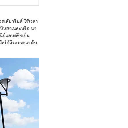
ตเต้มารีนส์ ใช้เวลา
บินฮาเนดะหรือ นา
ย์แลนด์ซึ่งเป็น
ผัสได้ถึงลมทะเล ต้น