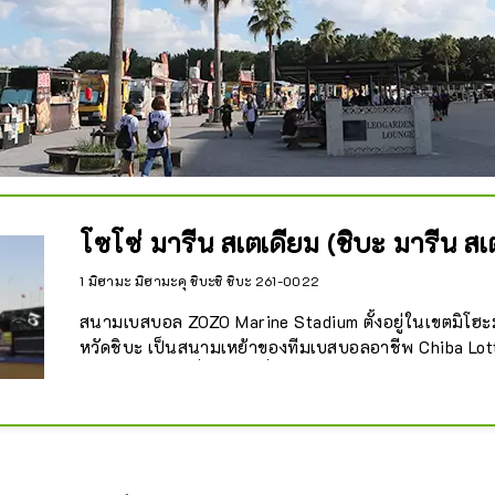
โซโซ่ มารีน สเตเดียม (ชิบะ มารีน สเ
1 มิฮามะ มิฮามะคุ ชิบะชิ ชิบะ 261-0022
สนามเบสบอล ZOZO Marine Stadium ตั้งอยู่ในเขตมิโฮะม
หวัดชิบะ เป็นสนามเหย้าของทีมเบสบอลอาชีพ Chiba Lot
ลีกแปซิฟิกของญี่ปุ่น เดิมชื่อว่า “Chiba Marine Stadium
เดือนธันวาคมปี 2016 บริษัท ZOZO ได้สิทธิ์ในการตั้งชื่อ
มาใช้ชื่อปัจจุบัน