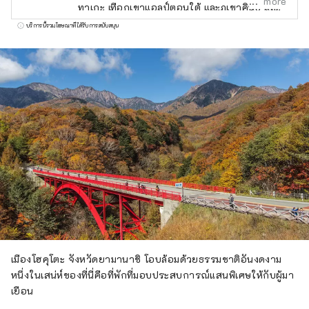
more
ทาเกะ เทือกเขาแอลป์ตอนใต้ และภูเขาคินปุ และ
มองเห็นภูเขาไฟฟูจิทางทิศใต้ ใช้เวลาเดินทางโดย
บริการนี้รวมโฆษณาที่ได้รับการสนับสนุน
รถยนต์ประมาณ 2 ชั่วโมงจากโตเกียว ประมาณ
1 ชั่วโมงโดยรถยนต์จากภูเขาไฟฟูจิ และประมาณ
1 ชั่วโมงโดยรถยนต์จากมัตสึโมโต้ และเนื่องจาก
การเข้าถึงที่ง่ายดายจึงมีนักท่องเที่ยวจำนวนมาก
เดินทางมาตลอดทั้งปี เป็นที่รู้จักในนาม ``หมู่บ้าน
แห่งผืนน้ำอันโด่งดัง'' และพื้นที่ 3 แห่งได้รับเลือก
ให้เป็นหนึ่งใน 100 ผืนน้ำอันโด่งดังของญี่ปุ่น น้ำที่
อุดมสมบูรณ์นี้ได้รับความนิยมในฐานะน้ำ
ธรรมชาติ และเรามีน้ำแร่ที่มีปริมาณการผลิตมาก
ที่สุดแห่งหนึ่งในญี่ปุ่น สาเกผลิตจากน้ำใสเช่นกัน
และคุณสามารถเพลิดเพลินกับทิวทัศน์ธรรมชาติที่
สวยงามและอาหารอันอุดมสมบูรณ์ได้
เมืองโฮคุโตะ จังหวัดยามานาชิ โอบล้อมด้วยธรรมชาติอันงดงาม
หนึ่งในเสน่ห์ของที่นี่คือที่พักที่มอบประสบการณ์แสนพิเศษให้กับผู้มา
เยือน