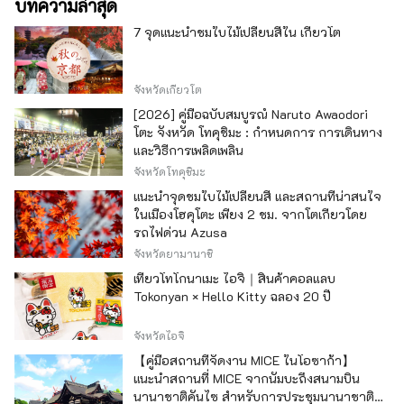
บทความล่าสุด
7 จุดแนะนำชมใบไม้เปลี่ยนสีใน เกียวโต
จังหวัดเกียวโต
[2026] คู่มือฉบับสมบูรณ์ Naruto Awaodori
โตะ จังหวัด โทคุชิมะ : กำหนดการ การเดินทาง
และวิธีการเพลิดเพลิน
จังหวัดโทคุชิมะ
แนะนำจุดชมใบไม้เปลี่ยนสี และสถานที่น่าสนใจ
ในเมืองโฮคุโตะ เพียง 2 ชม. จากโตเกียวโดย
รถไฟด่วน Azusa
จังหวัดยามานาชิ
เที่ยวโทโกนาเมะ ไอจิ｜สินค้าคอลแลบ
Tokonyan × Hello Kitty ฉลอง 20 ปี
จังหวัดไอจิ
【คู่มือสถานที่จัดงาน MICE ในโอซาก้า】
แนะนำสถานที่ MICE จากนัมบะถึงสนามบิน
นานาชาติคันไซ สำหรับการประชุมนานาชาติ