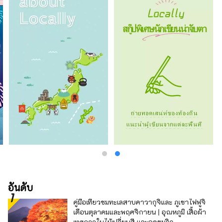
สวยงามและอาหารอันอุดมสมบูรณ์ได้
อันดับ
คู่มือเที่ยวชมทะเลสาบคาวากุจิและ ภูเขาไฟฟูจิ
เดือนตุลาคมและพฤศจิกายน | อุณหภูมิ เสื้อผ้า
เทศกาลใบไม้เปลี่ยนสี และจุดชมวิว