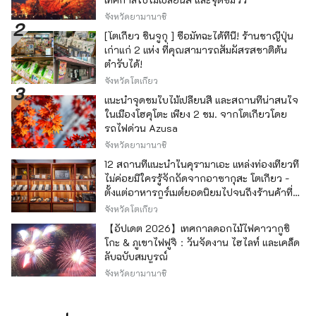
จังหวัดยามานาชิ
[โตเกียว ชินจูกุ ] ซื้อมัทฉะได้ที่นี่! ร้านชาญี่ปุ่น
เก่าแก่ 2 แห่ง ที่คุณสามารถสัมผัสรสชาติต้น
ตำรับได้!
จังหวัดโตเกียว
แนะนำจุดชมใบไม้เปลี่ยนสี และสถานที่น่าสนใจ
ในเมืองโฮคุโตะ เพียง 2 ชม. จากโตเกียวโดย
รถไฟด่วน Azusa
จังหวัดยามานาชิ
12 สถานที่แนะนำในคุรามาเอะ แหล่งท่องเที่ยวที่
ไม่ค่อยมีใครรู้จักถัดจากอาซากุสะ โตเกียว -
ตั้งแต่อาหารกูร์เมต์ยอดนิยมไปจนถึงร้านค้าที่มี
เอกลักษณ์ -
จังหวัดโตเกียว
【อัปเดต 2026】เทศกาลดอกไม้ไฟคาวากูชิ
โกะ & ภูเขาไฟฟูจิ：วันจัดงาน ไฮไลท์ และเคล็ด
ลับฉบับสมบูรณ์
จังหวัดยามานาชิ