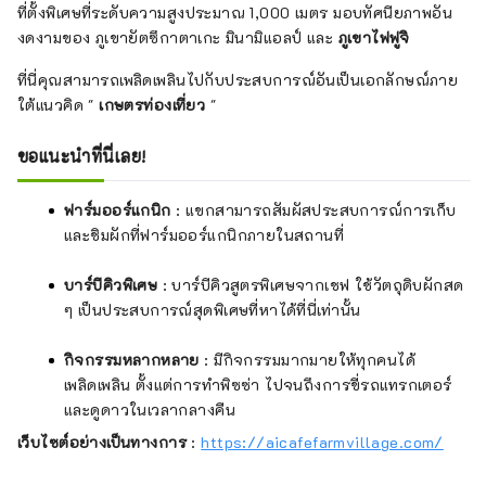
ที่ตั้งพิเศษที่ระดับความสูงประมาณ 1,000 เมตร มอบทัศนียภาพอัน
งดงามของ ภูเขายัตซึกาตาเกะ มินามิแอลป์ และ
ภูเขาไฟฟูจิ
ที่นี่คุณสามารถเพลิดเพลินไปกับประสบการณ์อันเป็นเอกลักษณ์ภาย
ใต้แนวคิด "
เกษตรท่องเที่ยว
"
ขอแนะนำที่นี่เลย!
ฟาร์มออร์แกนิก
: แขกสามารถสัมผัสประสบการณ์การเก็บ
และชิมผักที่ฟาร์มออร์แกนิกภายในสถานที่
บาร์บีคิวพิเศษ
: บาร์บีคิวสูตรพิเศษจากเชฟ ใช้วัตถุดิบผักสด
ๆ เป็นประสบการณ์สุดพิเศษที่หาได้ที่นี่เท่านั้น
กิจกรรมหลากหลาย
: มีกิจกรรมมากมายให้ทุกคนได้
เพลิดเพลิน ตั้งแต่การทำพิซซ่า ไปจนถึงการขี่รถแทรกเตอร์
และดูดาวในเวลากลางคืน
เว็บไซต์อย่างเป็นทางการ
:
https://aicafefarmvillage.com/