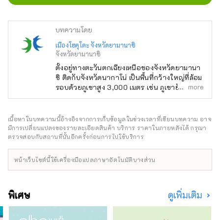
บทความโดย
เมืองโฮคุโตะ จังหวัดยามานาชิ
จังหวัดยามานาชิ
ตั้งอยู่ทางตะวันตกเฉียงเหนือของจังหวัดยามานา
ชิ ติดกับจังหวัดนากาโน่ เป็นพื้นที่กว้างใหญ่ที่ล้อม
more
รอบด้วยภูเขาสูง 3,000 เมตร เช่น ภูเขายัตสึงา
ทาเกะ เทือกเขาแอลป์ตอนใต้ และภูเขาคินปุ และ
มองเห็นภูเขาไฟฟูจิทางทิศใต้ ใช้เวลาเดินทางโดย
รถยนต์ประมาณ 2 ชั่วโมงจากโตเกียว ประมาณ 1
เนื้อหาในบทความนี้อ้างอิงจากการเก็บข้อมูลในช่วงเวลาที่เขียนบทความ อาจ
ชั่วโมงโดยรถยนต์จากภูเขาไฟฟูจิ และประมาณ 1
มีการเปลี่ยนแปลงของรายละเอียดสินค้า บริการ ราคาในภายหลังได้ กรุณา
ชั่วโมงโดยรถยนต์จากมัตสึโมโต้ และเนื่องจาก
ตรวจสอบกับสถานที่นั้นอีกครั้งก่อนการไปใช้บริการ
การเข้าถึงที่ง่ายดายจึงมีนักท่องเที่ยวจำนวนมาก
เดินทางมาตลอดทั้งปี เป็นที่รู้จักในนาม ``หมู่บ้าน
หน้าเว็บไซต์นี้ใช้เครื่องมือแปลภาษาอัตโนมัติบางส่วน
แห่งผืนน้ำอันโด่งดัง'' และพื้นที่ 3 แห่งได้รับเลือก
ให้เป็นหนึ่งใน 100 ผืนน้ำอันโด่งดังของญี่ปุ่น น้ำที่
อุดมสมบูรณ์นี้ได้รับความนิยมในฐานะน้ำ
พิเศษ
ดูเพิ่มเติม
ธรรมชาติ และเรามีน้ำแร่ที่มีปริมาณการผลิตมาก
ที่สุดแห่งหนึ่งในญี่ปุ่น สาเกผลิตจากน้ำใสเช่นกัน
และคุณสามารถเพลิดเพลินกับทิวทัศน์ธรรมชาติที่