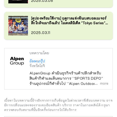
2025.03.06
[คูปองพร้อมใช้งาน] ฤดูกาลแข่งขันเบสบอลเมเจอร์
ลีกใกล้จะมาถึงแล้ว! โมเดลลิมิเต็ด "Tokyo Series"
วางจำหน่ายแล้ว!
2025.03.11
บทความโดย
อัลเพนกรุ๊ป
จังหวัดไอจิ
AlpenGroup ดำเนินธุรกิจร้านค้าปลีกสำหรับ
สินค้ากีฬาและสันทนาการ ``SPORTS DEPO''
more
ร้านอุปกรณ์กีฬาทั่วไป ``Alpen Outdoors'' ร้าน
ขายอุปกรณ์กลางแจ้งเฉพาะทาง และ ``GOLF5''
ร้านขายอุปกรณ์กอล์ฟเฉพาะทาง เปิดให้บริการ
ทั่วประเทศ โดยนำเสนอสินค้ากีฬาจากแบรนด์
เนื้อหาในบทความนี้อ้างอิงจากการเก็บข้อมูลในช่วงเวลาที่เขียนบทความ อาจ
กีฬาชื่อดังรวมถึง เครื่องแต่งกายและรองเท้าที่ทัน
มีการเปลี่ยนแปลงของรายละเอียดสินค้า บริการ ราคาในภายหลังได้ กรุณา
สมัยเรานำเสนอผลิตภัณฑ์และบริการที่หลาก
ตรวจสอบกับสถานที่นั้นอีกครั้งก่อนการไปใช้บริการ
หลายที่จะตอบสนองผู้ที่ชื่นชอบกีฬาทุกคน