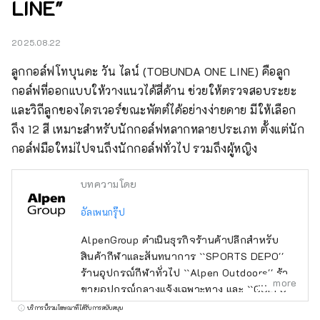
LINE"
2025.08.22
ลูกกอล์ฟโทบุนดะ วัน ไลน์ (TOBUNDA ONE LINE) คือลูก
กอล์ฟที่ออกแบบให้วางแนวได้สี่ด้าน ช่วยให้ตรวจสอบระยะ
และวิถีลูกของไดรเวอร์ขณะพัตต์ได้อย่างง่ายดาย มีให้เลือก
ถึง 12 สี เหมาะสำหรับนักกอล์ฟหลากหลายประเภท ตั้งแต่นัก
กอล์ฟมือใหม่ไปจนถึงนักกอล์ฟทั่วไป รวมถึงผู้หญิง
บทความโดย
อัลเพนกรุ๊ป
AlpenGroup ดำเนินธุรกิจร้านค้าปลีกสำหรับ
สินค้ากีฬาและสันทนาการ ``SPORTS DEPO''
ร้านอุปกรณ์กีฬาทั่วไป ``Alpen Outdoors'' ร้าน
more
ขายอุปกรณ์กลางแจ้งเฉพาะทาง และ ``GOLF5''
ร้านขายอุปกรณ์กอล์ฟเฉพาะทาง เปิดให้บริการ
บริการนี้รวมโฆษณาที่ได้รับการสนับสนุน