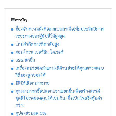
ทั่วประเทศ โดยนำเสนอสินค้ากีฬาจากแบรนด์
กีฬาชื่อดังรวมถึง เครื่องแต่งกายและรองเท้าที่ทัน
สมัยเรานำเสนอผลิตภัณฑ์และบริการที่หลาก
หลายที่จะตอบสนองผู้ที่ชื่นชอบกีฬาทุกคน
สารบัญ
ช็อตอันทรงพลังที่ออกแบบมาเพื่อเพิ่มประสิทธิภาพ
ระยะทางของผู้ขับขี่ให้สูงสุด
แกนจำกัดการดีดกลับสูง
คอนโทรล เซอร์ลิน โคเวอร์
322 ลักยิ้ม
เครื่องหมายจัดตำแหน่งสี่ด้านช่วยให้คุณตรวจสอบ
วิถีของลูกบอลได้
มีสีให้เลือกมากมาย
คุณสามารถซื้อปลอกแขนแยกชิ้นเพื่อสร้างสรรค์
ชุดสีโปรดของคุณได้เช่นกัน! ซื้อเป็นโหลยิ่งคุ้มค่า
กว่า!
คูปองส่วนลด 5%