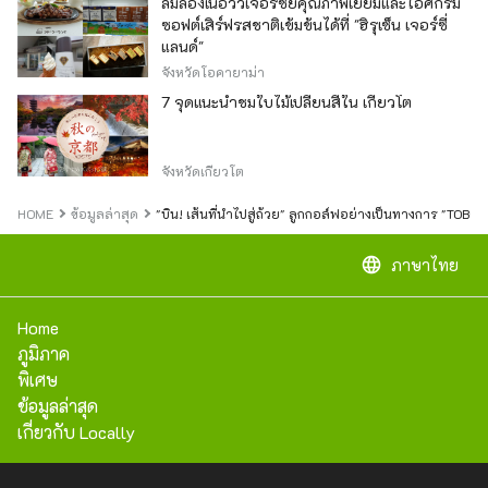
ลิ้มลองเนื้อวัวเจอร์ซีย์คุณภาพเยี่ยมและไอศกรีม
ซอฟต์เสิร์ฟรสชาติเข้มข้นได้ที่ "ฮิรุเซ็น เจอร์ซี่
แลนด์"
จังหวัดโอคายาม่า
7 จุดแนะนำชมใบไม้เปลี่ยนสีใน เกียวโต
จังหวัดเกียวโต
HOME
ข้อมูลล่าสุด
"บิน! เส้นที่นำไปสู่ถ้วย" ลูกกอล์ฟอย่างเป็นทางการ "TOB
language
ภาษาไทย
Home
ภูมิภาค
พิเศษ
ข้อมูลล่าสุด
เกี่ยวกับ Locally