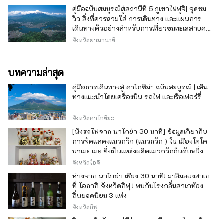
คู่มือฉบับสมบูรณ์สู่สถานีที่ 5 ภูเขาไฟฟูจิ| จุดชม
วิว สิ่งที่ควรสวมใส่ การเดินทาง และแผนการ
เดินทางตัวอย่างสำหรับการเที่ยวชมทะเลสาบคา
วากุจิ
จังหวัดยามานาชิ
บทความล่าสุด
คู่มือการเดินทางสู่ คาโกชิม่า ฉบับสมบูรณ์ | เส้น
ทางแนะนำโดยเครื่องบิน รถไฟ และเรือเฟอร์รี่
จังหวัดคาโกชิมะ
[นั่งรถไฟจาก นาโกย่า 30 นาที] ข้อมูลเกี่ยวกับ
การจัดแสดงแมวกวัก (แมวกวัก ) ใน เมืองโทโค
นาเมะ เมะ ซึ่งเป็นแหล่งผลิตแมวกวักอันดับหนึ่ง
ของญี่ปุ่น
จังหวัดไอจิ
ห่างจาก นาโกย่า เพียง 30 นาที! มาลิ้มลองสาเก
ที่ โอกากิ จังหวัดกิฟุ ! พบกับโรงกลั่นสาเกท้อง
ถิ่นยอดนิยม 3 แห่ง
จังหวัดกิฟุ