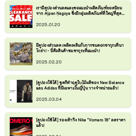
เรามีคูปองส่วนลดและขอแนะนำผลิตภัณฑ์ยอดนิยม
จาก Alpen Nagoya ซึ่งมีกลุ่มผลิตภัณฑ์ที่ใหญ่ที่สุด
แห่งหนึ่งในญี่ปุ่น!
2025.01.20
มีคูปองส่วนลด เพลิดเพลินกับการชมดอกซากุระที่นา
โกย่า! - นี่คือสินค้าชมซากุระที่แนะนำ!
2025.02.20
[คูปองใช้ได้] ชุดกีฬาฤดูใบไม้ผลิของ New Balance
และ Adidas ที่มีเฉพาะในญี่ปุ่น วางจำหน่ายแล้ว!
2025.03.04
[คูปองใช้ได้] รองเท้าวิ่ง Nike "Vomero 18" ลดราคา
แล้ว!