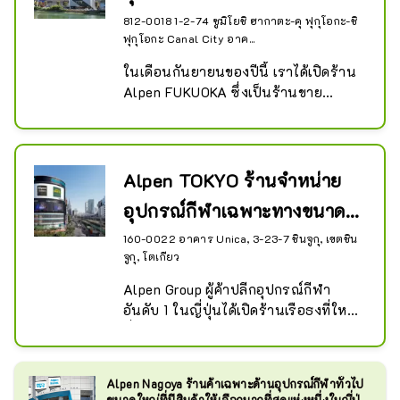
ที่สุดในญี่ปุ่...
812-0018 1-2-74 ซูมิโยชิ ฮากาตะ-คุ ฟุกุโอกะ-ชิ
ฟุกุโอกะ Canal City อาค...
ในเดือนกันยายนของปีนี้ เราได้เปิดร้าน 
Alpen FUKUOKA ซึ่งเป็นร้านขาย
อุปกรณ์กีฬาโดยเฉพาะขนาดใหญ่ บน
ชั้น 1 ถึงชั้น 3 ของอาคาร Canal City 
Hakata South ซึ่งเป็นสถานที่ท่องเที่ยว
ยอดนิยมสำหรับนักท่องเที่ยวชาวต่าง
Alpen TOKYO ร้านจำหน่าย
ชาติที่มาเยือนญี่ปุ่น

อุปกรณ์กีฬาเฉพาะทางขนาด
ชั้น 1 เป็นร้าน Golf 5 Flagship Store 
ซึ่งเป็นร้านจำหน่ายอุปกรณ์กอล์ฟโดย
ใหญ่ที่สุดในญี่ปุ่น
160-0022 อาคาร Unica, 3-23-7 ชินจูกุ, เขตชิน
เฉพาะ Sports Depot Flagship Store 
จูกุ, โตเกียว
ซึ่งเป็นร้านจำหน่ายสินค้ากีฬาเฉพาะ
Alpen Group ผู้ค้าปลีกอุปกรณ์กีฬา
ทางทั่วไป ตั้งอยู่บนชั้น 2 และชั้น 3 ส่วน
อันดับ 1 ในญี่ปุ่นได้เปิดร้านเรือธงที่ใหญ่
หนึ่ง และชั้น 3 เป็นร้านขายอุปกรณ์
ที่สุดในประวัติศาสตร์ โดยใช้เวลาเดิน
เฉพาะกลางแจ้งขนาดใหญ่ Alpen 
เพียง 1 นาทีจากทางออกทิศตะวันออก
Outdoors Flagship Store เรามีพื้นที่
ของสถานี JR ชินจูกุ บนชั้นขนาดใหญ่ที่
ขายที่ใหญ่ที่สุดแห่งหนึ่งในภูมิภาคคิวชู
Alpen Nagoya ร้านค้าเฉพาะด้านอุปกรณ์กีฬาทั่วไป
มีชั้นใต้ดิน 2 ชั้นและ 8 ชั้นเหนือพื้นดิน 
ซึ่งมีร้านค้าสามประเภท

ขนาดใหญ่ที่มีสินค้าให้เลือกมากที่สุดแห่งหนึ่งในญี่ปุ่น