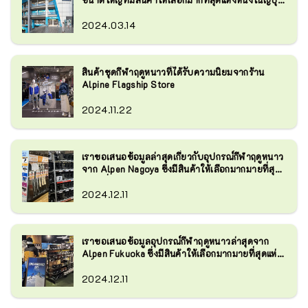
มีร้านค้า 3 แห่ง: ``ร้านเรือธง Sports 
ได้เปิดให้บริการแล้ว!
เรามีผลิตภัณฑ์ที่หลากหลายในแต่ละ
2024.03.14
Depot'' ซึ่งเป็นร้านขายอุปกรณ์กีฬา
ประเภทกีฬา แบรนด์กลางแจ้งมากกว่า 
เฉพาะทางทั่วไป ``Alpen Outdoors 
280 แบรนด์ และแบรนด์กอล์ฟมากกว่า 
Flagship Store'' ร้านขายของเฉพาะ
88 แบรนด์ นอกจากนี้เรายังมีแบรนด์
สินค้าชุดกีฬาฤดูหนาวที่ได้รับความนิยมจากร้าน
กลางแจ้งขนาดใหญ่ และ ``Golf 5 
ญี่ปุ่นยอดนิยมให้เลือกมากมาย เช่น 
Alpine Flagship Store
Flagship Store'' ร้านจำหน่ายอุปกรณ์
Asics, Mizuno, Yonex, Snow Peaks, 
กอล์ฟโดยเฉพาะ เรามีพื้นที่ขายที่ใหญ่
2024.11.22
Soto, Majesty และ Honma
ที่สุดแห่งหนึ่งในญี่ปุ่นที่รองรับประเภท
ธุรกิจ

เรามีผลิตภัณฑ์ให้เลือกมากมาย รวมถึง
เราขอเสนอข้อมูลล่าสุดเกี่ยวกับอุปกรณ์กีฬาฤดูหนาว
แบรนด์ญี่ปุ่นยอดนิยม Nike, Adidas, 
จาก Alpen Nagoya ซึ่งมีสินค้าให้เลือกมากมายที่สุด
แห่งหนึ่ง!
New Balance, The North Face, On, 
2024.12.11
Hokayoneyone, Honma, Majesty และ
อีกมากมาย
เราขอเสนอข้อมูลอุปกรณ์กีฬาฤดูหนาวล่าสุดจาก
Alpen Fukuoka ซึ่งมีสินค้าให้เลือกมากมายที่สุดแห่ง
หนึ่ง!
2024.12.11