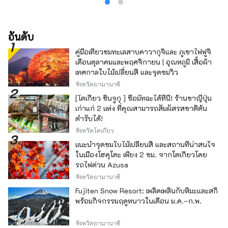
อันดับ
คู่มือเที่ยวชมทะเลสาบคาวากุจิและ ภูเขาไฟฟูจิ
เดือนตุลาคมและพฤศจิกายน | อุณหภูมิ เสื้อผ้า
เทศกาลใบไม้เปลี่ยนสี และจุดชมวิว
จังหวัดยามานาชิ
[โตเกียว ชินจูกุ ] ซื้อมัทฉะได้ที่นี่! ร้านชาญี่ปุ่น
เก่าแก่ 2 แห่ง ที่คุณสามารถสัมผัสรสชาติต้น
ตำรับได้!
จังหวัดโตเกียว
แนะนำจุดชมใบไม้เปลี่ยนสี และสถานที่น่าสนใจ
ในเมืองโฮคุโตะ เพียง 2 ชม. จากโตเกียวโดย
รถไฟด่วน Azusa
จังหวัดยามานาชิ
Fujiten Snow Resort: เพลิดเพลินกับหิมะและสกี
พร้อมกิจกรรมฤดูหนาวในเดือน ม.ค.–ก.พ.
จังหวัดยามานาชิ