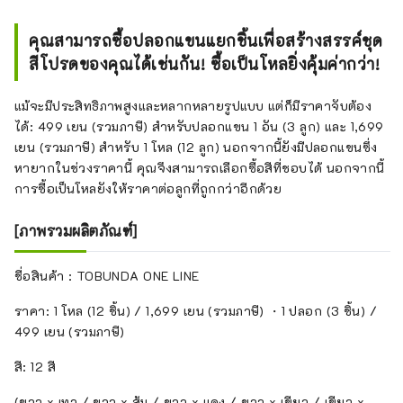
คุณสามารถซื้อปลอกแขนแยกชิ้นเพื่อสร้างสรรค์ชุด
สีโปรดของคุณได้เช่นกัน! ซื้อเป็นโหลยิ่งคุ้มค่ากว่า!
แม้จะมีประสิทธิภาพสูงและหลากหลายรูปแบบ แต่ก็มีราคาจับต้อง
ได้: 499 เยน (รวมภาษี) สำหรับปลอกแขน 1 อัน (3 ลูก) และ 1,699
เยน (รวมภาษี) สำหรับ 1 โหล (12 ลูก) นอกจากนี้ยังมีปลอกแขนซึ่ง
หายากในช่วงราคานี้ คุณจึงสามารถเลือกซื้อสีที่ชอบได้ นอกจากนี้
การซื้อเป็นโหลยังให้ราคาต่อลูกที่ถูกกว่าอีกด้วย
[ภาพรวมผลิตภัณฑ์]
ชื่อสินค้า : TOBUNDA ONE LINE
ราคา: 1 โหล (12 ชิ้น) / 1,699 เยน (รวมภาษี) ・1 ปลอก (3 ชิ้น) /
499 เยน (รวมภาษี)
สี: 12 สี
(ขาว x เทา / ขาว x ส้ม / ขาว x แดง / ขาว x เขียว / เขียว x