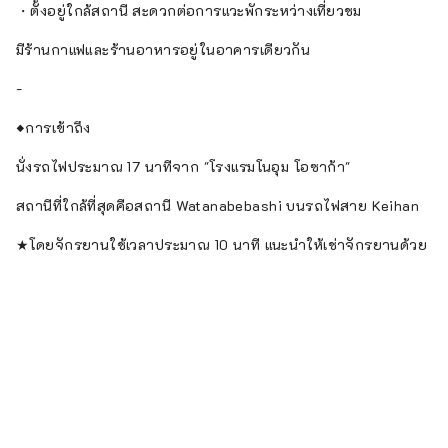
・ตั้งอยู่ใกล้สถานี สะดวกต่อการแวะพักระหว่างเที่ยวชม
มีร้านกาแฟและร้านอาหารอยู่ในอาคารเดียวกัน
-
◆การเข้าถึง
นั่งรถไฟประมาณ 17 นาทีจาก "โรงแรมโนอุม โอซาก้า"
สถานีที่ใกล้ที่สุดคือสถานี Watanabebashi บนรถไฟสาย Keihan
★โดยจักรยานใช้เวลาประมาณ 10 นาที แนะนำให้เช่าจักรยานด้วย