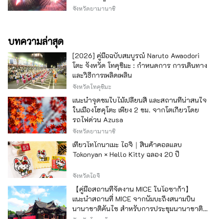
จังหวัดยามานาชิ
บทความล่าสุด
[2026] คู่มือฉบับสมบูรณ์ Naruto Awaodori
โตะ จังหวัด โทคุชิมะ : กำหนดการ การเดินทาง
และวิธีการเพลิดเพลิน
จังหวัดโทคุชิมะ
แนะนำจุดชมใบไม้เปลี่ยนสี และสถานที่น่าสนใจ
ในเมืองโฮคุโตะ เพียง 2 ชม. จากโตเกียวโดย
รถไฟด่วน Azusa
จังหวัดยามานาชิ
เที่ยวโทโกนาเมะ ไอจิ｜สินค้าคอลแลบ
Tokonyan × Hello Kitty ฉลอง 20 ปี
จังหวัดไอจิ
【คู่มือสถานที่จัดงาน MICE ในโอซาก้า】
แนะนำสถานที่ MICE จากนัมบะถึงสนามบิน
นานาชาติคันไซ สำหรับการประชุมนานาชาติ
และกิจกรรมองค์กร