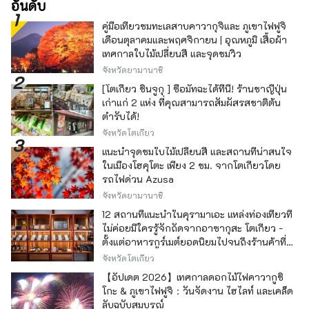
อันดับ
คู่มือเที่ยวชมทะเลสาบคาวากุจิและ ภูเขาไฟฟูจิ
เดือนตุลาคมและพฤศจิกายน | อุณหภูมิ เสื้อผ้า
เทศกาลใบไม้เปลี่ยนสี และจุดชมวิว
จังหวัดยามานาชิ
[โตเกียว ชินจูกุ ] ซื้อมัทฉะได้ที่นี่! ร้านชาญี่ปุ่น
เก่าแก่ 2 แห่ง ที่คุณสามารถสัมผัสรสชาติต้น
ตำรับได้!
จังหวัดโตเกียว
แนะนำจุดชมใบไม้เปลี่ยนสี และสถานที่น่าสนใจ
ในเมืองโฮคุโตะ เพียง 2 ชม. จากโตเกียวโดย
รถไฟด่วน Azusa
จังหวัดยามานาชิ
12 สถานที่แนะนำในคุรามาเอะ แหล่งท่องเที่ยวที่
ไม่ค่อยมีใครรู้จักถัดจากอาซากุสะ โตเกียว -
ตั้งแต่อาหารกูร์เมต์ยอดนิยมไปจนถึงร้านค้าที่มี
เอกลักษณ์ -
จังหวัดโตเกียว
【อัปเดต 2026】เทศกาลดอกไม้ไฟคาวากูชิ
โกะ & ภูเขาไฟฟูจิ：วันจัดงาน ไฮไลท์ และเคล็ด
ลับฉบับสมบูรณ์