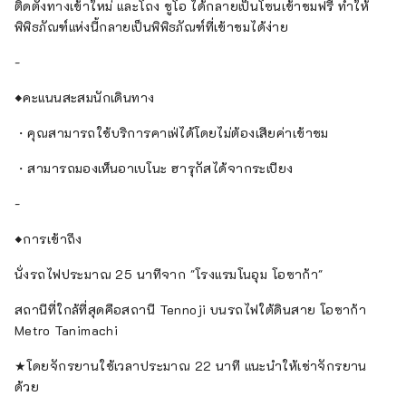
ติดตั้งทางเข้าใหม่ และโถง ชูโอ ได้กลายเป็นโซนเข้าชมฟรี ทำให้
พิพิธภัณฑ์แห่งนี้กลายเป็นพิพิธภัณฑ์ที่เข้าชมได้ง่าย
-
◆คะแนนสะสมนักเดินทาง
・คุณสามารถใช้บริการคาเฟ่ได้โดยไม่ต้องเสียค่าเข้าชม
・สามารถมองเห็นอาเบโนะ ฮารุกัสได้จากระเบียง
-
◆การเข้าถึง
นั่งรถไฟประมาณ 25 นาทีจาก "โรงแรมโนอุม โอซาก้า"
สถานีที่ใกล้ที่สุดคือสถานี Tennoji บนรถไฟใต้ดินสาย โอซาก้า
Metro Tanimachi
★โดยจักรยานใช้เวลาประมาณ 22 นาที แนะนำให้เช่าจักรยาน
ด้วย