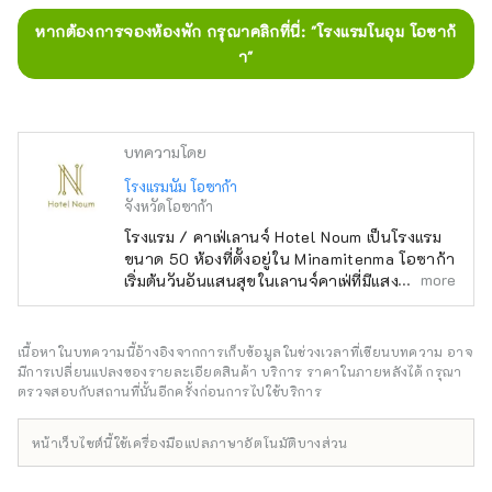
หากต้องการจองห้องพัก กรุณาคลิกที่นี่: "โรงแรมโนอุม โอซาก้
า"
บทความโดย
โรงแรมนัม โอซาก้า
จังหวัดโอซาก้า
โรงแรม / คาเฟ่เลานจ์ Hotel Noum เป็นโรงแรม
ขนาด 50 ห้องที่ตั้งอยู่ใน Minamitenma โอซาก้า
more
เริ่มต้นวันอันแสนสุขในเลานจ์คาเฟ่ที่มีแสงส่องเข้า
มา ติดต่อ +81 6-6940-0882
noum.osaka@no-um.jp
เนื้อหาในบทความนี้อ้างอิงจากการเก็บข้อมูลในช่วงเวลาที่เขียนบทความ อาจ
มีการเปลี่ยนแปลงของรายละเอียดสินค้า บริการ ราคาในภายหลังได้ กรุณา
ตรวจสอบกับสถานที่นั้นอีกครั้งก่อนการไปใช้บริการ
หน้าเว็บไซต์นี้ใช้เครื่องมือแปลภาษาอัตโนมัติบางส่วน