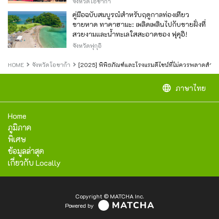
จังหวัดโอซาก้า
คู่มือฉบับสมบูรณ์สำหรับฤดูกาลท่องเที่ยว
ชายหาด ทาคาฮามะ: เพลิดเพลินไปกับชายฝั่งที่
สวยงามและน้ำทะเลใสสะอาดของ ฟุคุอิ!
จังหวัดฟุกุอิ
HOME
จังหวัดโอซาก้า
[2025] พิพิธภัณฑ์และโรงแรมดีไซน์ที่ไม่ควรพลาดสำห
language
ภาษาไทย
Home
ภูมิภาค
พิเศษ
ข้อมูลล่าสุด
เกี่ยวกับ Locally
Copyright © MATCHA Inc.
Powered by