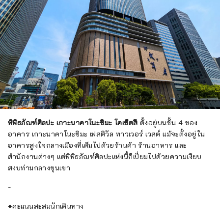
พิพิธภัณฑ์ศิลปะ เกาะนาคาโนะชิมะ โคเซ็ตสึ
ตั้งอยู่บนชั้น 4 ของ
อาคาร เกาะนาคาโนะชิมะ เฟสติวัล ทาวเวอร์ เวสต์ แม้จะตั้งอยู่ใน
อาคารสูงใจกลางเมืองที่เต็มไปด้วยร้านค้า ร้านอาหาร และ
สำนักงานต่างๆ แต่พิพิธภัณฑ์ศิลปะแห่งนี้ก็เปี่ยมไปด้วยความเงียบ
สงบท่ามกลางขุนเขา
-
◆คะแนนสะสมนักเดินทาง