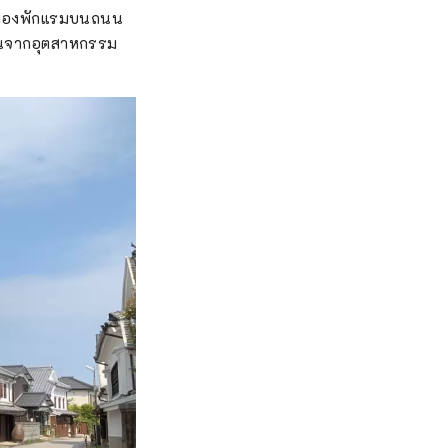
ะเมืองพักแรมบนถนน
นุนจากอุตสาหกรรม