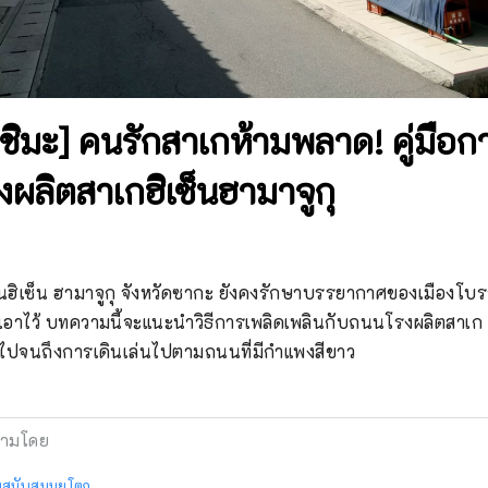
ิมะ] คนรักสาเกห้ามพลาด! คู่มือกา
ผลิตสาเกฮิเซ็นฮามาจูกุ
ิเซ็น ฮามาจูกุ จังหวัดซากะ ยังคงรักษาบรรยากาศของเมืองโบร
เอาไว้ บทความนี้จะแนะนำวิธีการเพลิดเพลินกับถนนโรงผลิตสาเก ตั
่ไปจนถึงการเดินเล่นไปตามถนนที่มีกำแพงสีขาว
ามโดย
นับสนุนยูโตกุ