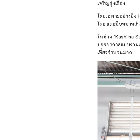
เจริญรุ่งเรือง
โดยเฉพาะอย่างยิ่ง H
โดะ และมีบทบาทสำ
ในช่วง "Kashima Sak
บรรยากาศแบบงานเทศ
เที่ยวจำนวนมาก