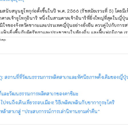
สนับสนุนยูโทกุก่อตั้งขึ้นในปี พ.ศ. 2566 (รัชสมัยเรวะที่ 5) โดยมีเ
ศาลเจ้ายูโทกุอินาริ หนึ่งในสามศาลเจ้าอินาริที่ยิ่งใหญ่ที่สุดในญี่ป
มิใจของจังหวัดซากะและประเทศญี่ปุ่นอย่างยั่งยืน ควบคู่ไปกับการส
แฟ้นยิ่งขึ้นกับผู้ศรัทธาและประชาชนในท้องถิ่น และฟื้นฟูภูมิภาค เรามุ่งมั่นที่จะ
นกิจกรรมที่คำนึงถึงคุณค่าของศาลเจ้ายูโทกุอินาริ และด้วยการตอบ
ับสนุน
ิจกรรมต่างๆ ของเรา เรามุ่งมั่นที่จะมีส่วนร่วมในการพัฒนาการท่อง
กิจของเมืองโดยรวมให้มากที่สุด
ูกุ: สถานที่ที่วัฒนธรรมการผลิตสาเกและทัศนียภาพดั้งเดิมของญี่ปุ
ร์และวัฒนธรรมการผลิตสาเกของคาชิมะ
กไปจนถึงเดินเที่ยวรอบเมือง! วิธีเพลิดเพลินกับซากากุระโดริ
ล้าสาเกสู่ “ประสบการณ์การเล่านิทานยามค่ำคืน”