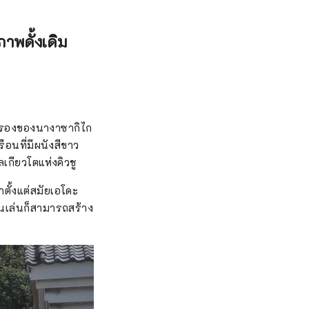
าพดั้งเดิม
ายรองของนางาซากิไก
อนที่มีผนังสีขาว
ลเกียวโตแห่งคิวชู
าตั้งแต่สมัยเอโดะ
ดินเล่นก็สามารถสร้าง