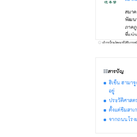
สมาคม
พัฒนา
ภาคภู
ที่แน่น
ดำเนิ
บริการนี้รวมโฆษณาที่ได้รับการสน
ผ่านก
เศรษฐ
สารบัญ
ฮิเซ็น ฮามาจ
อยู่
ประวัติศาสต
ตั้งแต่ชิมสาเ
จากถนนโรงเห