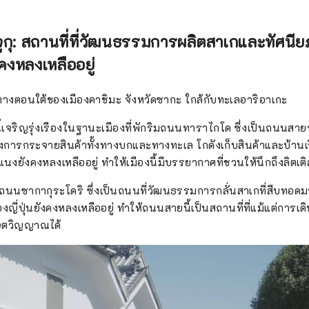
จูกุ: สถานที่ที่วัฒนธรรมการผลิตสาเกและทัศนียภ
งคงหลงเหลืออยู่
ยู่ทางตอนใต้ของเมืองคาชิมะ จังหวัดซากะ ใกล้กับทะเลอาริอาเกะ
ี้เจริญรุ่งเรืองในฐานะเมืองที่พักริมถนนทาราไกโด ซึ่งเป็นถนนส
งการกระจายสินค้าทั้งทางบกและทางทะเล โกดังเก็บสินค้าและบ้านเรื
นงยังคงหลงเหลืออยู่ ทำให้เมืองนี้มีบรรยากาศที่ชวนให้นึกถึงลิตเติ
คือถนนซากากุระโดริ ซึ่งเป็นถนนที่วัฒนธรรมการกลั่นสาเกที่สืบทอดม
ของญี่ปุ่นยังคงหลงเหลืออยู่ ทำให้ถนนสายนี้เป็นสถานที่ที่แม้แต่การเ
จิตวิญญาณได้