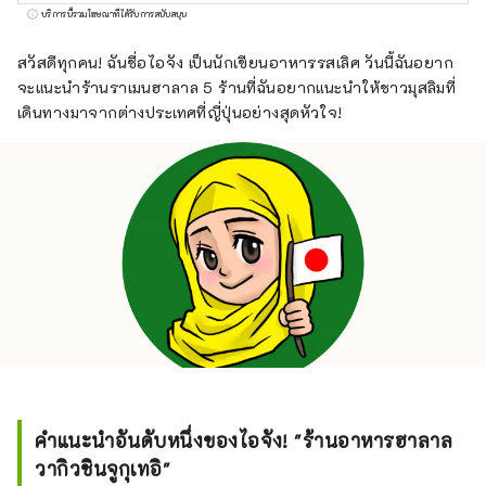
มากมายสามารถเพลิดเพลินกับประสบการณ์การ
บริการนี้รวมโฆษณาที่ได้รับการสนับสนุน
รับประทานอาหารรสเลิศและหรูหราที่เป็น
เอกลักษณ์เฉพาะของญี่ปุ่น เช่น ซูชิ ปู และเนื้อ
สวัสดีทุกคน! ฉันชื่อไอจัง เป็นนักเขียนอาหารรสเลิศ วันนี้ฉันอยาก
วากิว ได้อย่างสบายใจ บัญชีนี้ให้ข้อมูลเกี่ยวกับ
จะแนะนำร้านราเมนฮาลาล 5 ร้านที่ฉันอยากแนะนำให้ชาวมุสลิมที่
ร้านอาหารที่บริหารโดย Globridge และแนะนำ
เดินทางมาจากต่างประเทศที่ญี่ปุ่นอย่างสุดหัวใจ!
ประสบการณ์การรับประทานอาหารที่แนะนำ
สำหรับนักท่องเที่ยวชาวญี่ปุ่น พวกเขาจะแบ่งปัน
"ประสบการณ์การรับประทานอาหาร" ที่จะเติม
เต็มการเดินทางของคุณไปยังประเทศญี่ปุ่นกับ
ผู้คนทั่วโลก
คำแนะนำอันดับหนึ่งของไอจัง! "ร้านอาหารฮาลาล
วากิวชินจูกุเทอิ"