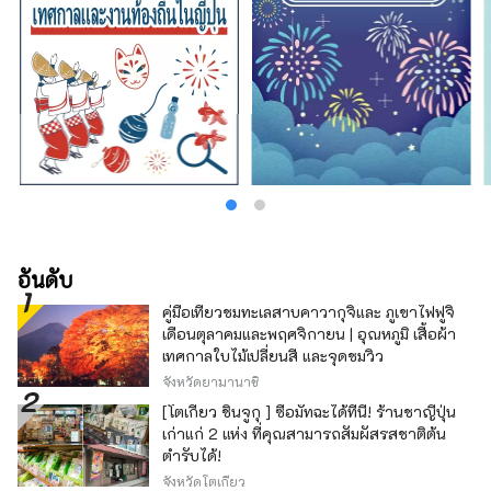
อันดับ
คู่มือเที่ยวชมทะเลสาบคาวากุจิและ ภูเขาไฟฟูจิ
เดือนตุลาคมและพฤศจิกายน | อุณหภูมิ เสื้อผ้า
เทศกาลใบไม้เปลี่ยนสี และจุดชมวิว
จังหวัดยามานาชิ
[โตเกียว ชินจูกุ ] ซื้อมัทฉะได้ที่นี่! ร้านชาญี่ปุ่น
เก่าแก่ 2 แห่ง ที่คุณสามารถสัมผัสรสชาติต้น
ตำรับได้!
จังหวัดโตเกียว