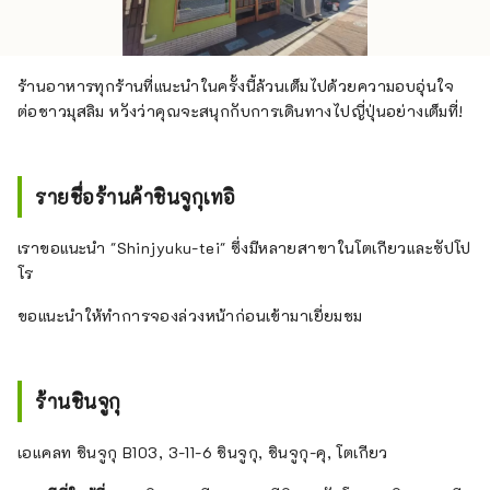
ร้านอาหารทุกร้านที่แนะนำในครั้งนี้ล้วนเต็มไปด้วยความอบอุ่นใจ
ต่อชาวมุสลิม หวังว่าคุณจะสนุกกับการเดินทางไปญี่ปุ่นอย่างเต็มที่!
รายชื่อร้านค้าชินจูกุเทอิ
เราขอแนะนำ "Shinjyuku-tei" ซึ่งมีหลายสาขาในโตเกียวและซัปโป
โร
ขอแนะนำให้ทำการจองล่วงหน้าก่อนเข้ามาเยี่ยมชม
ร้านชินจูกุ
เอแคลท ชินจูกุ B103, 3-11-6 ชินจูกุ, ชินจูกุ-คุ, โตเกียว