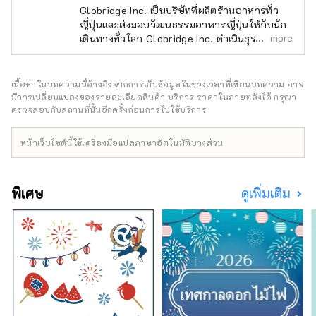
Globridge Inc. เป็นบริษัทที่ผลิตร้านอาหารทั่ว
ญี่ปุ่นและส่งมอบวัฒนธรรมอาหารญี่ปุ่นให้กับนัก
more
เดินทางทั่วโลก Globridge Inc. ดำเนินธุรกิจร้าน
อาหารฮาลาลและรองรับหลายภาษา เพื่อให้ผู้คน
มากมายสามารถเพลิดเพลินกับประสบการณ์การ
รับประทานอาหารรสเลิศและหรูหราที่เป็น
เนื้อหาในบทความนี้อ้างอิงจากการเก็บข้อมูลในช่วงเวลาที่เขียนบทความ อาจ
เอกลักษณ์เฉพาะของญี่ปุ่น เช่น ซูชิ ปู และเนื้อวากิ
มีการเปลี่ยนแปลงของรายละเอียดสินค้า บริการ ราคาในภายหลังได้ กรุณา
ว ได้อย่างสบายใจ บัญชีนี้ให้ข้อมูลเกี่ยวกับร้าน
ตรวจสอบกับสถานที่นั้นอีกครั้งก่อนการไปใช้บริการ
อาหารที่บริหารโดย Globridge และแนะนำ
ประสบการณ์การรับประทานอาหารที่แนะนำ
หน้าเว็บไซต์นี้ใช้เครื่องมือแปลภาษาอัตโนมัติบางส่วน
สำหรับนักท่องเที่ยวชาวญี่ปุ่น พวกเขาจะแบ่งปัน
"ประสบการณ์การรับประทานอาหาร" ที่จะเติม
เต็มการเดินทางของคุณไปยังประเทศญี่ปุ่นกับ
พิเศษ
ดูเพิ่มเติม
ผู้คนทั่วโลก