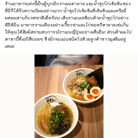
ร้านอาหารแห่งนี้เป็นผู้บุกเบิกราเมนฮาลาล และน้ำซุปไก่เข้มข้นของ
ที่นี่ก็ได้รับความนิยมอย่างมาก น้ำซุปไก่เข้มข้นที่เข้มข้นและครีมมี่
ผสมผสานกับรสชาติเผ็ดร้อน เส้นราเมนเคลือบด้วยน้ำซุปไก่อย่าง
พิถีพิถัน อาหารจานเคียงอย่างเกี๊ยวซ่าและไก่ทอดก็ฮาลาลเช่นกัน
ให้คุณได้สัมผัสประสบการณ์ราเมนญี่ปุ่นอย่างเต็มอิ่ม! ส่วนตัวผมไป
สาขานี้ที่เอบิสึบ่อยๆ ซึ่งมักจะแน่นขนัดไปด้วยลูกค้าชาวมุสลิมอยู่
เสมอ