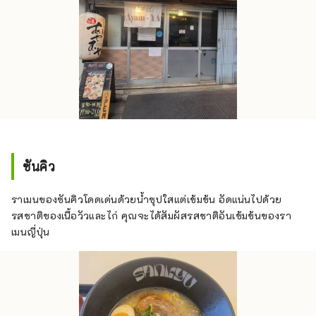
ซันคิว
ราเมนของซันคิวโดดเด่นด้วยน้ำซุปใสแต่เข้มข้น อัดแน่นไปด้วย
รสชาติของเนื้อวัวและไก่ คุณจะได้สัมผัสรสชาติอันเข้มข้นของรา
เมนญี่ปุ่น