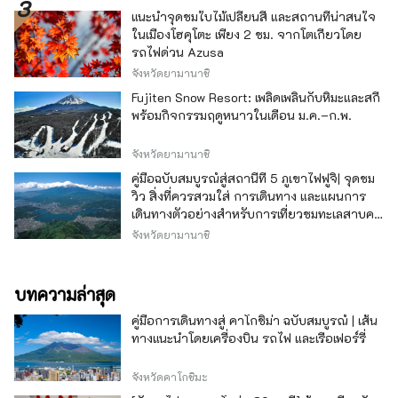
แนะนำจุดชมใบไม้เปลี่ยนสี และสถานที่น่าสนใจ
ในเมืองโฮคุโตะ เพียง 2 ชม. จากโตเกียวโดย
รถไฟด่วน Azusa
จังหวัดยามานาชิ
Fujiten Snow Resort: เพลิดเพลินกับหิมะและสกี
พร้อมกิจกรรมฤดูหนาวในเดือน ม.ค.–ก.พ.
จังหวัดยามานาชิ
คู่มือฉบับสมบูรณ์สู่สถานีที่ 5 ภูเขาไฟฟูจิ| จุดชม
วิว สิ่งที่ควรสวมใส่ การเดินทาง และแผนการ
เดินทางตัวอย่างสำหรับการเที่ยวชมทะเลสาบคา
วากุจิ
จังหวัดยามานาชิ
บทความล่าสุด
คู่มือการเดินทางสู่ คาโกชิม่า ฉบับสมบูรณ์ | เส้น
ทางแนะนำโดยเครื่องบิน รถไฟ และเรือเฟอร์รี่
จังหวัดคาโกชิมะ