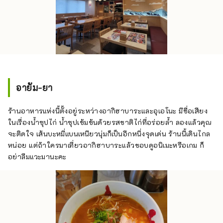
อายัม-ยา
ร้านอาหารแห่งนี้ตั้งอยู่ระหว่างอากิฮาบาระและอุเอโนะ มีชื่อเสียง
ในเรื่องน้ำซุปไก่ น้ำซุปเข้มข้นด้วยรสชาติไก่ที่อร่อยล้ำ ลองแล้วคุณ
จะติดใจ เส้นบะหมี่แบนเหนียวนุ่มก็เป็นอีกหนึ่งจุดเด่น ร้านนี้เดินไกล
หน่อย แต่ถ้าใครมาเที่ยวอากิฮาบาระแล้วชอบดูอนิเมะหรือเกม ก็
อย่าลืมแวะมานะคะ