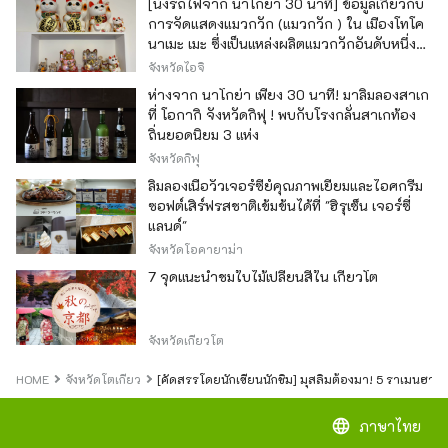
[นั่งรถไฟจาก นาโกย่า 30 นาที] ข้อมูลเกี่ยวกับ
การจัดแสดงแมวกวัก (แมวกวัก ) ใน เมืองโทโค
นาเมะ เมะ ซึ่งเป็นแหล่งผลิตแมวกวักอันดับหนึ่ง
ของญี่ปุ่น
จังหวัดไอจิ
ห่างจาก นาโกย่า เพียง 30 นาที! มาลิ้มลองสาเก
ที่ โอกากิ จังหวัดกิฟุ ! พบกับโรงกลั่นสาเกท้อง
ถิ่นยอดนิยม 3 แห่ง
จังหวัดกิฟุ
ลิ้มลองเนื้อวัวเจอร์ซีย์คุณภาพเยี่ยมและไอศกรีม
ซอฟต์เสิร์ฟรสชาติเข้มข้นได้ที่ "ฮิรุเซ็น เจอร์ซี่
แลนด์"
จังหวัดโอคายาม่า
7 จุดแนะนำชมใบไม้เปลี่ยนสีใน เกียวโต
จังหวัดเกียวโต
HOME
จังหวัดโตเกียว
[คัดสรรโดยนักเขียนนักชิม] มุสลิมต้องมา! 5 ราเมนฮาลาลท
language
ภาษาไทย