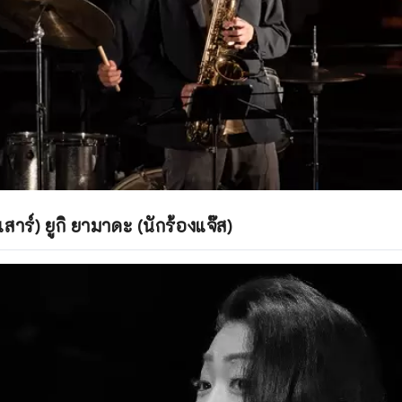
สาร์) ยูกิ ยามาดะ (นักร้องแจ๊ส)