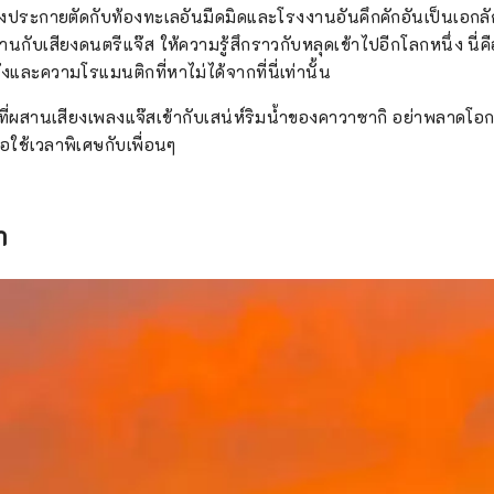
 ◇ วิวกลางคืนโรงงานเมืองคาวาซากิ เขตอุตสาหกรรมที่รองรับช่วง
องประกายตัดกับท้องทะเลอันมืดมิดและโรงงานอันคึกคักอันเป็นเอก
่ปุ่นมีการเติบโตทางเศรษฐกิจสูง โรงงานต่างๆ เปิดดำเนินการตลอด 2
านกับเสียงดนตรีแจ๊ส ให้ความรู้สึกราวกับหลุดเข้าไปอีกโลกหนึ่ง นี
ลางคืน ไฟทำงานจะเปิดขึ้น เพื่อเปลี่ยนพื้นที่แห่งนี้ให้กลายเป็นโลก
งและความโรแมนติกที่หาไม่ได้จากที่นี่เท่านั้น
ปด้วยอัญมณี คุณสามารถสัมผัสประสบการณ์ "วิวโรงงานยามค่ำคืน" นี
รือบ้าน ◇พื้นที่สีเขียวอิคุตะ แม้ว่าจะตั้งอยู่ในเมืองที่อยู่ห่างจากโตเกียว
ษที่ผสานเสียงเพลงแจ๊สเข้ากับเสน่ห์ริมน้ำของคาวาซากิ อย่าพลาดโอ
ไม่กี่นาที แต่ที่นี่ก็เต็มไปด้วยทิวทัศน์ธรรมชาติที่สวยงาม รวมทั้งต้นเ
ือใช้เวลาพิเศษกับเพื่อนๆ
รายกัน ที่พิพิธภัณฑ์บ้านพื้นเมืองญี่ปุ่น ซึ่งคุณสามารถสัมผัสกับบ้านเก
รกำหนดให้เป็นมรดกทางวัฒนธรรม คุณจะได้สัมผัสกับการย้อมคราม
ดิมในพื้นที่ และยังมีพิพิธภัณฑ์ที่อุทิศให้กับทาโร่ โอกาโมโตะ ศิลปิน
า
นฤดูใบไม้ผลิคุณยังสามารถเพลิดเพลินกับดอกซากุระได้อีกด้วย ◇พิพิธภัณฑ์ฟูจิโกะ
ฟูจิโอะ เมืองคาวาซากิ พิพิธภัณฑ์แห่งนี้จัดแสดงภาพวาดต้นฉบับของฟู
ักวาดการ์ตูนผู้สร้างการ์ตูนเรื่อง "โดราเอมอน" ที่ได้รับความนิยมไป
ในเอเชีย รวมถึงโต๊ะทำงานที่ฟูจิโกะ เอฟ. ฟูจิโอะใช้จริงด้วย นอกจา
ยังมีสิ่งของที่มีขนาดเท่าตัวจริงและให้ผู้เยี่ยมชมได้ลองชิมอาหารที่
ดื่มด่ำไปกับโลกของงานได้ ◇ เทศกาลคาวาซากิซันโน นี่เป็นเทศกาลที่ใหญ่
ดในพื้นที่คาวาซากิ จัดขึ้นทุกเดือนสิงหาคมที่ศาลเจ้าอินาเงะ โดยไฮไลท
หญ่ ◇เทศกาลคานามาระ เทศกาลศาลเจ้าคานายามะจัดขึ้นในวันอาทิตย์
งเดือนเมษายน มีการประกอบพิธีศาลเจ้าเคลื่อนที่ที่มีรูปร่างเหมื