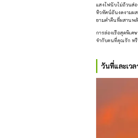
กิจกรรมยอดนิยมต่างๆ
แสงไฟนับไม่ถ้วนส่
ที่ญี
ทิวทัศน์อันงดงามผส
เวลาก
ยามค่ำคืนที่ผสานพลั
เต็มไ
รถบัสหรือทัวร์ล่องเ
การล่องเรือสุดพิเศ
เพียง
จำกับคนที่คุณรัก หร
เรียง
รับกา
ดั้งเ
วันที่และเวล
ด้วย ใ
เอฟ. 
โอะ น
เฉพาะ
กล่าว
ทำให้สามารถ
ที่สุ
เจ้าเคลื่อนที่ขนาดใ
แรกขอ