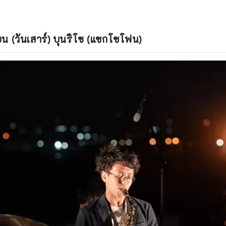
ายน (วันเสาร์) บุนริโช (แซกโซโฟน)