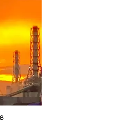
้งยังดึงดูดนัก
68