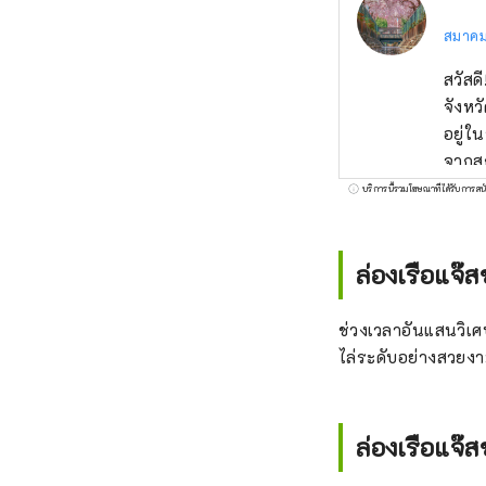
สมาคมก
สวัสด
จังหวัดคาน
อยู่ใ
จากสถ
เนะ ท
บริการนี้รวมโฆษณาที่ได้รับการสน
ใกล้กั
ที่รว
ที่พล
ล่องเรือแจ๊
เมือง
สนับส
ช่วงเวลาอันแสนวิเศษท
ใน 53
ไล่ระดับอย่างสวยง
ก่อตั
มากที่
ได้รั
ล่องเรือแจ๊
เรื่อ