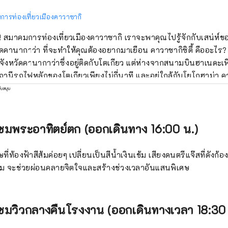
ารท่องเที่ยวเมืองคาวาซากิ
ี! สมาคมการท่องเที่ยวเมืองคาวาซากิ เราจะพาคุณไปรู้จักกับเสน่ห์
ากาว่า ที่จะทำให้คุณต้องอยากมาเยือน คาวาซากิซิตี้ คืออะไร? เมืองคาวาซากิตั้ง
นจังหวัดคานากาว่าซึ่งอยู่ติดกับโตเกียว แต่ห่างจากสนามบินฮาเนดะเพ
านีรถไฟหลักของโตเกียวเพียงไม่กี่นาที และอยู่ใกล้กับโยโกฮาม่า 
ำให้เป็นเมืองที่ผู้คนนิยมเดินทางไปทำงานโดยมีประชากร 1.54 ล้านค
ับสนุน
บโตเกียวและโยโกฮาม่า แต่ก็เป็นเมืองใหญ่ที่รู้จักเฉพาะผู้ที่รู้จริงเท่า
บรวมร้านค้าหลักๆ ของญี่ปุ่นทั้งหมดไว้ภายใต้หลังคาเดียวกัน รวมถึ
ุกพล่านซึ่งคนในท้องถิ่นมารวมตัวกัน ช่วยให้คุณสัมผัสกับชีวิตในเมืองญ
สชมพระอาทิตย์ตก (ออกเดินทาง 16:00 น.)
นี้มีชื่อเสียงด้านทัศนียภาพโรงงานยามราตรีซึ่งถือกำเนิดจากเขตอุต
นุนการเติบโตทางเศรษฐกิจอย่างรวดเร็วของญี่ปุ่น แต่ยังเจริญรุ่งเ
ี่ท้องฟ้าสีส้มค่อยๆ เปลี่ยนเป็นสีน้ำเงินเข้ม เสียงดนตรีแจ๊สที่ดังก้อง
 สถานีของโทไกโด ซึ่งเป็นเส้นทางหลักจากโตเกียวไปยังเกียวโตที่พ
าม จะช่วยผ่อนคลายจิตใจและสร้างช่วงเวลาอันแสนพิเศษ
้งรัฐบาลโชกุนเอโดะ เมืองนี้เป็นที่ตั้งของวัดคาวาซากิไดชิซึ่งดึงดูดผ
สุดในญี่ปุ่นในช่วงปีใหม่ และพิพิธภัณฑ์บ้านพื้นเมืองญี่ปุ่นซึ่งมีบ้านเ
บการกำหนดให้เป็นทรัพย์สินทางวัฒนธรรม พิพิธภัณฑ์ที่อุทิศให้กับก
สชมวิวกลางคืนโรงงาน (ออกเดินทางเวลา 18:30 
ง “โดราเอมอน” ก็ได้รับความนิยมเช่นกัน เราจะมาแนะนำสถานที่ท่อง