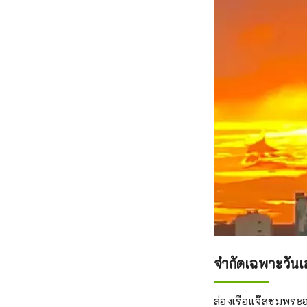
เทศกา
ท่องเ
จำกัดเฉพาะวันเส
ล่องเรือแจ๊สชมพระอ