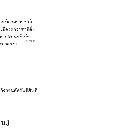
ของเมืองคาวาซากิ
ียง 15 นาที ห่าง
more
คามาคุระ และฮาโก
น แม้ว่าจะอยู่
นั้น มีศูนย์การค้า
งย่านใจกลางเมือง
ี่ปุ่นแท้ๆ ได้
สาหกรรมที่
รืองในฐานะหนึ่ง
กังวานตัดกับสีสันที่
ัฒนาโดยโชกุนผู้
ู้แสวงบุญจำนวน
ก่าแก่ 25 หลังที่
าร์ตูนยอดนิยม
น.)
เที่ยวและ