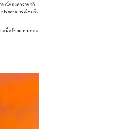
ลักษณ์ของคาวาซากิ
4 ชั่วโมง และใน
่คือประสบการณ์ชมวิว
แห่งจินตนาการที่
้ได้ด้วยการทัวร์
กาสนี้สร้างความทรง
มตาเซควอเอียที่
่าแก่ 25 หลังที่ได้
 ซึ่งเป็นประเพณี
แนวหน้ายอดนิยมอีก
จิโกะ เอฟ. ฟูจิ
ทั่วโลก โดย
กนี้ สถานที่ดัง
ปรากฏในเรื่องราว
์อยู่ที่ขบวนแห่ศาล
อนองคชาต และ