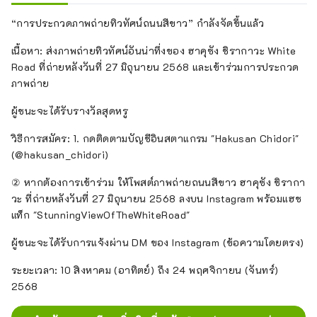
“การประกวดภาพถ่ายทิวทัศน์ถนนสีขาว” กำลังจัดขึ้นแล้ว
เนื้อหา: ส่งภาพถ่ายทิวทัศน์อันน่าทึ่งของ ฮาคุซัง ชิรากาวะ White
Road ที่ถ่ายหลังวันที่ 27 มิถุนายน 2568 และเข้าร่วมการประกวด
ภาพถ่าย
ผู้ชนะจะได้รับรางวัลสุดหรู
วิธีการสมัคร: 1. กดติดตามบัญชีอินสตาแกรม "Hakusan Chidori"
(@hakusan_chidori)
② หากต้องการเข้าร่วม ให้โพสต์ภาพถ่ายถนนสีขาว ฮาคุซัง ชิรากา
วะ ที่ถ่ายหลังวันที่ 27 มิถุนายน 2568 ลงบน Instagram พร้อมแฮช
แท็ก "StunningViewOfTheWhiteRoad"
ผู้ชนะจะได้รับการแจ้งผ่าน DM ของ Instagram (ข้อความโดยตรง)
ระยะเวลา: 10 สิงหาคม (อาทิตย์) ถึง 24 พฤศจิกายน (จันทร์)
2568