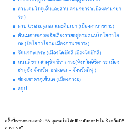
ได้～ โรงแรมสไตล์อเมริกันในเมืองแห่งนี้มีธีม "ชุด
สวนเคนโรคุเอ็นและสวน คานาซาว่า(เมืองคานาซา
สูทและรองเท้าผ้าใบ" รสชาติของดนตรีแจ๊ส ซึ่ง
วะ )
เป็นวัฒนธรรมทางดนตรีที่เป็นเอกลักษณ์ของ
ประเทศของเขา กระจายอยู่ทั่วทั้งอาคาร มัน
สวน Utatsuyama และตีนเขา (เมืองคานาซาวะ)
สร้างสมดุลที่สมบูรณ์แบบระหว่างความตึงเครียด
ต้นเมตาเซควอเอียเรียงรายอยู่ตามถนนไทโยกาโอ
และความผ่อนคลาย พื้นที่ได้รับการออกแบบด้วย
กะ (ไทโยกาโอกะ เมืองคานาซาวะ)
ความใส่ใจในรายละเอียด ตั้งแต่วัสดุไปจนถึง
เฟอร์นิเจอร์ วัตถุ และอุปกรณ์ตกแต่ง เป็นเหมือน
วัดนาตะเดระ (เมืองโคมัตสึ เมืองโคมัตสึ)
“แหล่งสังสรรค์สำหรับผู้ใหญ่” ที่เชิญชวนนักเดิน
ถนนสีขาว ฮาคุซัง ชิรากาวะ(จังหวัดอิชิคาวะ เมือง
ทางที่แสวงหาความแท้จริงให้มาสัมผัส
ฮาคุซัง จังหวัด Ishikawa - จังหวัดกิฟุ )
ประสบการณ์การผ่อนคลายอย่างล้ำลึก โรงแรม
รีโซล นาโกย่า เป็นสถานที่อันหรูหราที่คุณ
ช่องเขาคาคุเซ็นเค (เมืองคางะ)
สามารถสัมผัสได้ถึงกลิ่นอายของวัฒนธรรมเก่า
สรุป
แก่และความชาญฉลาด โรงแรมพักผ่อนสบายๆ
สำหรับผู้ใหญ่ “โรงแรมรีโซล กิฟุ” - สัมผัส
วัฒนธรรมและประวัติศาสตร์ที่หล่อเลี้ยงด้วย
ลำธารอันใสสะอาดด้วยประสาทสัมผัสทั้งห้าของ
คุณ - ภูเขาเขียวสวยงาม ลำธารอันใสสะอาดที่ดู
ครั้งนี้เราจะมาแนะนำ “6 จุดชมใบไม้เปลี่ยนสีแนะนำใน จังหวัดอิชิ
เหมือนจะชำระล้างแม้แต่จิตวิญญาณของคุณได้
คาวะ วะ”
จังหวัดกิฟุได้รับพรให้มีทิวทัศน์ทางธรรมชาติที่