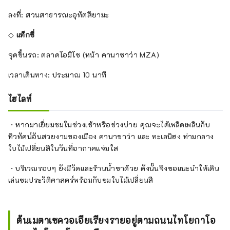
ลงที่: สวนสาธารณะอุทัตสึยามะ
◇
แท็กซี่
จุดขึ้นรถ: ตลาดโอมิโช (หน้า คานาซาว่า MZA)
เวลาเดินทาง: ประมาณ 10 นาที
ไฮไลท์
・หากมาเยี่ยมชมในช่วงเช้าหรือช่วงบ่าย คุณจะได้เพลิดเพลินกับ
ทิวทัศน์อันสวยงามของเมือง คานาซาว่า และ ทะเลนิฮง ท่ามกลาง
ใบไม้เปลี่ยนสีในวันที่อากาศแจ่มใส
・บริเวณรอบๆ ยังมีวัดและร้านน้ำชาด้วย ดังนั้นจึงขอแนะนำให้เดิน
เล่นชมประวัติศาสตร์พร้อมกับชมใบไม้เปลี่ยนสี
ต้นเมตาเซควอเอียเรียงรายอยู่ตามถนนไทโยกาโอ