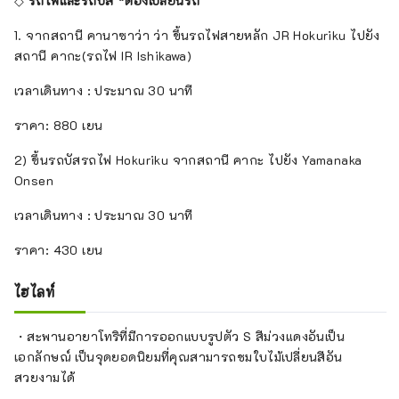
◇
รถไฟและรถบัส *ต้องเปลี่ยนรถ
1. จากสถานี คานาซาว่า ว่า ขึ้นรถไฟสายหลัก JR Hokuriku ไปยัง
สถานี คากะ(รถไฟ IR Ishikawa)
เวลาเดินทาง : ประมาณ 30 นาที
ราคา: 880 เยน
2) ขึ้นรถบัสรถไฟ Hokuriku จากสถานี คากะ ไปยัง Yamanaka
Onsen
เวลาเดินทาง : ประมาณ 30 นาที
ราคา: 430 เยน
ไฮไลท์
・สะพานอายาโทริที่มีการออกแบบรูปตัว S สีม่วงแดงอันเป็น
เอกลักษณ์ เป็นจุดยอดนิยมที่คุณสามารถชมใบไม้เปลี่ยนสีอัน
สวยงามได้