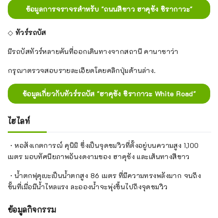
ข้อมูลการจราจรสำหรับ "ถนนสีขาว ฮาคุซัง ชิรากาวะ"
◇
ทัวร์รถบัส
มีรถบัสทัวร์หลายคันที่ออกเดินทางจากสถานี คานาซาว่า
กรุณาตรวจสอบรายละเอียดโดยคลิกปุ่มด้านล่าง.
ข้อมูลเกี่ยวกับทัวร์รถบัส "ฮาคุซัง ชิรากาวะ White Road"
ไฮไลท์
・หอสังเกตการณ์ คุนิมิ ซึ่งเป็นจุดชมวิวที่ตั้งอยู่บนความสูง 1,100
เมตร มอบทัศนียภาพอันงดงามของ ฮาคุซัง และเส้นทางสีขาว
・น้ำตกฟุคุเบะเป็นน้ำตกสูง 86 เมตร ที่มีความทรงพลังมาก จนถึง
ขั้นที่เมื่อมีน้ำไหลแรง ละอองน้ำจะพุ่งขึ้นไปถึงจุดชมวิว
ข้อมูลกิจกรรม