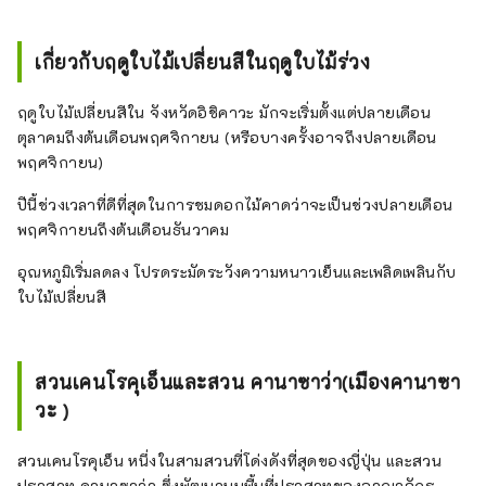
สวยงามและมีประวัติศาสตร์อันยาวนานในฐานะ
เมืองที่อาศัยอยู่ร่วมกับน้ำอย่างกลมกลืน ใช้เวลา
เกี่ยวกับฤดูใบไม้เปลี่ยนสีในฤดูใบไม้ร่วง
เดินเพียง 20 นาทีจากโรงแรม คุณจะพบกับน้ำตก
ธรรมชาติแห่งเดียวของเมือง ซึ่งได้รับน้ำจาก
ฤดูใบไม้เปลี่ยนสีใน จังหวัดอิชิคาวะ มักจะเริ่มตั้งแต่ปลายเดือน
ลำธารที่ไหลมาจากภูเขาโมโมดาเกะ ทิวทัศน์จะ
ตุลาคมถึงต้นเดือนพฤศจิกายน (หรือบางครั้งอาจถึงปลายเดือน
เปลี่ยนแปลงไปตามฤดูกาล ไม่ว่าจะเป็นฤดูใบไม้
พฤศจิกายน)
ผลิ ฤดูร้อน ฤดูใบไม้ร่วง และฤดูหนาว จะทำให้
คุณประทับใจใหม่ทุกครั้งที่มาเยี่ยมชม ความรู้สึก
ปีนี้ช่วงเวลาที่ดีที่สุดในการชมดอกไม้คาดว่าจะเป็นช่วงปลายเดือน
ของผู้คนที่ฝังตัวอยู่ในน้ำ และอุตสาหกรรมและ
พฤศจิกายนถึงต้นเดือนธันวาคม
วัฒนธรรมที่ได้รับการหล่อเลี้ยงผ่านน้ำ โรงแรมรี
อุณหภูมิเริ่มลดลง โปรดระมัดระวังความหนาวเย็นและเพลิดเพลินกับ
โซล กิฟุ ให้ความสำคัญกับความสัมพันธ์ระหว่าง
ใบไม้เปลี่ยนสี
ผู้คนและน้ำ เรื่องราวของ Hotel Risol ถูกผูก
โยงเข้ากับเมืองและผู้คน โปรดเพลิดเพลินตาม
ความพอใจ
สวนเคนโรคุเอ็นและสวน คานาซาว่า(เมืองคานาซา
วะ )
สวนเคนโรคุเอ็น หนึ่งในสามสวนที่โด่งดังที่สุดของญี่ปุ่น และสวน
ปราสาท คานาซาว่า ซึ่งพัฒนาบนพื้นที่ปราสาทของอาณาจักร