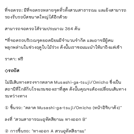
ที่จอดรถ: มีที่จอดรถหลายจุดทั่วทั้งสวนสาธารณะ และยังสามารถ
รองรับรถบัสขนาดใหญ่ได้อีกด้วย
สามารถจอดรถได้รวมประมาณ 364 คัน
*ที่จอดรถบริเวณจุดยอดนิยมมีจำนวนจำกัด และอาจมีผู้คน
พลุกพล่านในช่วงฤดูใบไม้ร่วง ดังนั้นเราขอแนะนำให้มาถึงแต่เช้า
ราคา: ฟรี
◇รถบัส
ไม่มีเส้นทางตรงจากตลาด Musashi-ga-tsuji/Omicho ซึ่งเป็น
สถานีที่ใกล้กับโรงแรมของเราที่สุด ดังนั้นคุณจะต้องเปลี่ยนเส้นทาง
ระหว่างทาง
① ขึ้นรถ: "ตลาด Musashi-ga-tsuji/Omicho (หน้าอิจิบาคัง)"
ลงที่ "สวนสาธารณะอุทัตสึยามะ ทางออก B"
② การขึ้นรถ: "ทางออก A สวนอุทัตสึยามะ"