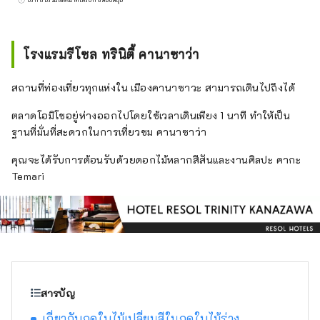
โรงแรมรีโซล ทรินิตี้ คานาซาวะ ~เวลาที่หาได้
เฉพาะในเมืองนี้เท่านั้น~ เมืองคานาซาวะซึ่งเป็น
เมืองที่ใหญ่ที่สุดในภูมิภาคโฮคุริกุนั้นยังเป็นที่รู้จัก
โรงแรมรีโซล ทรินิตี้ คานาซาว่า
ในชื่อแคว้นคางะแห่งโคคุหนึ่งล้านคนอีกด้วย
ประวัติศาสตร์เริ่มต้นขึ้นในปี ค.ศ. 1546 ด้วยหอ
สถานที่ท่องเที่ยวทุกแห่งใน เมืองคานาซาวะ สามารถเดินไปถึงได้
Kanazawa Mido ซึ่งสร้างขึ้นโดยผู้นับถือนิกาย
Ikko ในช่วงยุคเซ็นโกคุ ภายใต้การปกครองของ
ตลาดโอมิโชอยู่ห่างออกไปโดยใช้เวลาเดินเพียง 1 นาที ทำให้เป็น
ตระกูลโอโอมินาเอดะ วัฒนธรรมแบบดั้งเดิม เช่น
ฐานที่มั่นที่สะดวกในการเที่ยวชม คานาซาว่า
หัตถกรรมและศิลปะการแสดงก็ได้ได้รับการ
คุณจะได้รับการต้อนรับด้วยดอกไม้หลากสีสันและงานศิลปะ คากะ
พัฒนา โรงแรมรีโซล ทรินิตี้ คานาซาวะ มุ่งมั่นที่
Temari
จะถ่ายทอดเสน่ห์อันเป็นเอกลักษณ์ของเมืองคา
นาซาวะ ก่อตั้งขึ้นเพื่อเป็นศูนย์กลางการสืบทอด
วัฒนธรรมและการพัฒนาเมือง โรงแรม Resol
Trinity Kanazawa นำเสนอความเชื่อมโยงอัน
เป็นเอกลักษณ์ระหว่างประเพณีและวัฒนธรรม
สัมผัสช่วงเวลาอันหรูหราที่เต็มไปด้วยความ
อลังการของโดเมนโคกุล้านแห่งคางะที่ Hotel
สารบัญ
Resol Trinity Kanazawa “โรงแรมรีโซล นาโก
ย่า” ～โรงแรมที่สามารถใส่สูทและรองเท้าผ้าใบ
เกี่ยวกับฤดูใบไม้เปลี่ยนสีในฤดูใบไม้ร่วง