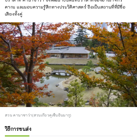
คากะ และมอบความรู้สึกทางประวัติศาสตร์ ถือเป็นสถานที่ที่มีชื่อ
เสียงทั้งคู่
สวน คานาซาว่า(สวนเกียวคุเซ็นอินมารุ)
วิธีการขนส่ง