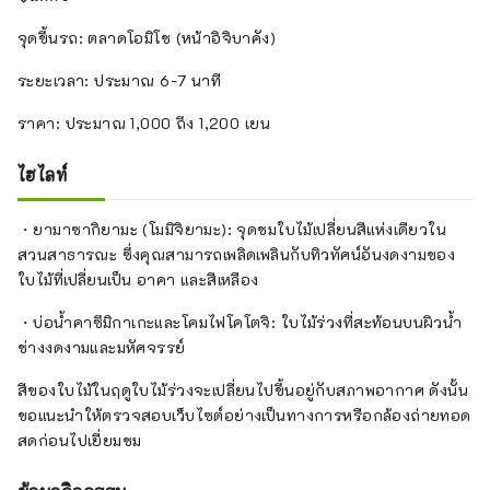
จุดขึ้นรถ: ตลาดโอมิโช (หน้าอิจิบาคัง)
ระยะเวลา: ประมาณ 6-7 นาที
ราคา: ประมาณ 1,000 ถึง 1,200 เยน
ไฮไลท์
・ยามาซากิยามะ (โมมิจิยามะ): จุดชมใบไม้เปลี่ยนสีแห่งเดียวใน
สวนสาธารณะ ซึ่งคุณสามารถเพลิดเพลินกับทิวทัศน์อันงดงามของ
ใบไม้ที่เปลี่ยนเป็น อาคา และสีเหลือง
・บ่อน้ำคาซึมิกาเกะและโคมไฟโคโตจิ: ใบไม้ร่วงที่สะท้อนบนผิวน้ำ
ช่างงดงามและมหัศจรรย์
สีของใบไม้ในฤดูใบไม้ร่วงจะเปลี่ยนไปขึ้นอยู่กับสภาพอากาศ ดังนั้น
ขอแนะนำให้ตรวจสอบเว็บไซต์อย่างเป็นทางการหรือกล้องถ่ายทอด
สดก่อนไปเยี่ยมชม