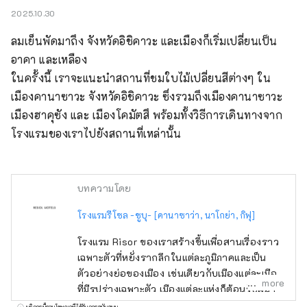
2025.10.30
ลมเย็นพัดมาถึง จังหวัดอิชิคาวะ และเมืองก็เริ่มเปลี่ยนเป็น 
อาคา และเหลือง

ในครั้งนี้ เราจะแนะนำสถานที่ชมใบไม้เปลี่ยนสีต่างๆ ใน 
เมืองคานาซาวะ จังหวัดอิชิคาวะ ซึ่งรวมถึงเมืองคานาซาวะ 
เมืองฮาคุซัง และ เมืองโคมัตสึ พร้อมทั้งวิธีการเดินทางจาก
โรงแรมของเราไปยังสถานที่เหล่านั้น
บทความโดย
โรงแรมรีโซล -ชูบุ- [คานาซาว่า, นาโกย่า, กิฟุ]
โรงแรม Risor ของเราสร้างขึ้นเพื่อสานเรื่องราว
เฉพาะตัวที่หยั่งรากลึกในแต่ละภูมิภาคและเป็น
ตัวอย่างย่อของเมือง เช่นเดียวกับเมืองแต่ละเมือง
more
ที่มีรูปร่างเฉพาะตัว เมืองแต่ละแห่งก็ต้อนรับผู้มา
เยือนด้วยรูปลักษณ์เฉพาะตัวของตนเองเช่นกัน
บริการนี้รวมโฆษณาที่ได้รับการสนับสนุน