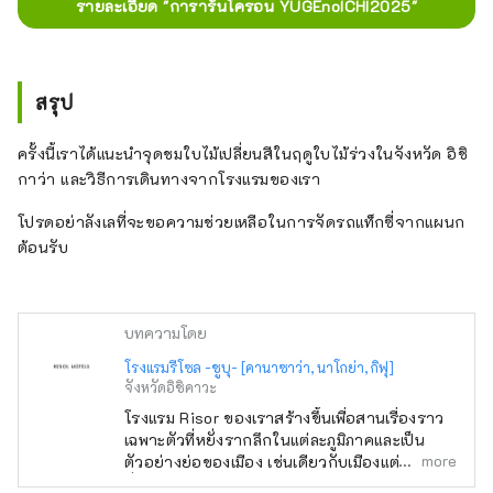
รายละเอียด "การารันโครอน YUGEnoICHI2025"
สรุป
ครั้งนี้เราได้แนะนำจุดชมใบไม้เปลี่ยนสีในฤดูใบไม้ร่วงในจังหวัด อิชิ
กาว่า และวิธีการเดินทางจากโรงแรมของเรา
โปรดอย่าลังเลที่จะขอความช่วยเหลือในการจัดรถแท็กซี่จากแผนก
ต้อนรับ
บทความโดย
โรงแรมรีโซล -ชูบุ- [คานาซาว่า, นาโกย่า, กิฟุ]
จังหวัดอิชิคาวะ
โรงแรม Risor ของเราสร้างขึ้นเพื่อสานเรื่องราว
เฉพาะตัวที่หยั่งรากลึกในแต่ละภูมิภาคและเป็น
more
ตัวอย่างย่อของเมือง เช่นเดียวกับเมืองแต่ละเมือง
ที่มีรูปร่างเฉพาะตัว เมืองแต่ละแห่งก็ต้อนรับผู้มา