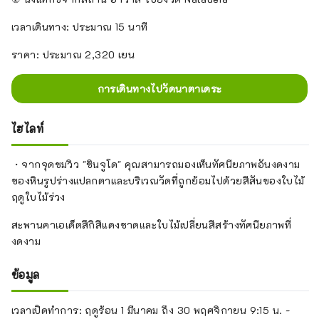
เวลาเดินทาง: ประมาณ 15 นาที
ราคา: ประมาณ 2,320 เยน
การเดินทางไปวัดนาตาเดระ
ไฮไลท์
・จากจุดชมวิว "ชินจูโด" คุณสามารถมองเห็นทัศนียภาพอันงดงาม
ของหินรูปร่างแปลกตาและบริเวณวัดที่ถูกย้อมไปด้วยสีสันของใบไม้
ฤดูใบไม้ร่วง
สะพานคาเอเด็ตสึกิสีแดงชาดและใบไม้เปลี่ยนสีสร้างทัศนียภาพที่
งดงาม
ข้อมูล
เวลาเปิดทำการ: ฤดูร้อน 1 มีนาคม ถึง 30 พฤศจิกายน 9:15 น. -