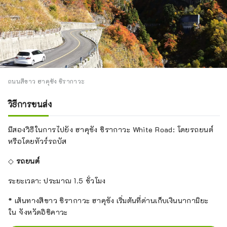
ถนนสีขาว ฮาคุซัง ชิรากาวะ
วิธีการขนส่ง
มีสองวิธีในการไปยัง ฮาคุซัง ชิรากาวะ White Road: โดยรถยนต์
หรือโดยทัวร์รถบัส
◇
รถยนต์
ระยะเวลา: ประมาณ 1.5 ชั่วโมง
* เส้นทางสีขาว ชิรากาวะ ฮาคุซัง เริ่มต้นที่ด่านเก็บเงินนากามิยะ
ใน จังหวัดอิชิคาวะ