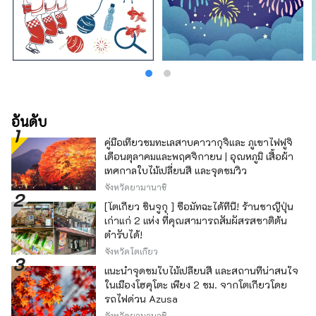
วัฒนธรรมทางดนตรีที่เป็นเอกลักษณ์ของประเทศ
ของเขา กระจายอยู่ทั่วทั้งอาคาร มันสร้างสมดุลที่
สมบูรณ์แบบระหว่างความตึงเครียดและความผ่อน
คลาย พื้นที่ได้รับการออกแบบด้วยความใส่ใจใน
รายละเอียด ตั้งแต่วัสดุไปจนถึงเฟอร์นิเจอร์ วัตถุ
และอุปกรณ์ตกแต่ง เป็นเหมือน “แหล่งสังสรรค์
สำหรับผู้ใหญ่” ที่เชิญชวนนักเดินทางที่แสวงหา
ความแท้จริงให้มาสัมผัสประสบการณ์การผ่อน
คลายอย่างล้ำลึก โรงแรมรีโซล นาโกย่า เป็น
อันดับ
สถานที่อันหรูหราที่คุณสามารถสัมผัสได้ถึงกลิ่น
คู่มือเที่ยวชมทะเลสาบคาวากุจิและ ภูเขาไฟฟูจิ
อายของวัฒนธรรมเก่าแก่และความชาญฉลาด
เดือนตุลาคมและพฤศจิกายน | อุณหภูมิ เสื้อผ้า
โรงแรมพักผ่อนสบายๆ สำหรับผู้ใหญ่ “โรงแรมรี
เทศกาลใบไม้เปลี่ยนสี และจุดชมวิว
โซล กิฟุ” - สัมผัสวัฒนธรรมและประวัติศาสตร์ที่
หล่อเลี้ยงด้วยลำธารอันใสสะอาดด้วยประสาท
จังหวัดยามานาชิ
สัมผัสทั้งห้าของคุณ - ภูเขาเขียวสวยงาม ลำธาร
[โตเกียว ชินจูกุ ] ซื้อมัทฉะได้ที่นี่! ร้านชาญี่ปุ่น
อันใสสะอาดที่ดูเหมือนจะชำระล้างแม้แต่จิต
เก่าแก่ 2 แห่ง ที่คุณสามารถสัมผัสรสชาติต้น
วิญญาณของคุณได้ จังหวัดกิฟุได้รับพรให้มี
ตำรับได้!
ทิวทัศน์ทางธรรมชาติที่สวยงามและมี
จังหวัดโตเกียว
ประวัติศาสตร์อันยาวนานในฐานะเมืองที่อาศัย
อยู่ร่วมกับน้ำอย่างกลมกลืน ใช้เวลาเดินเพียง 20
แนะนำจุดชมใบไม้เปลี่ยนสี และสถานที่น่าสนใจ
นาทีจากโรงแรม คุณจะพบกับน้ำตกธรรมชาติแห่ง
ในเมืองโฮคุโตะ เพียง 2 ชม. จากโตเกียวโดย
เดียวของเมือง ซึ่งได้รับน้ำจากลำธารที่ไหลมา
รถไฟด่วน Azusa
จากภูเขาโมโมดาเกะ ทิวทัศน์จะเปลี่ยนแปลงไป
จังหวัดยามานาชิ