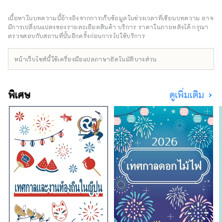
เยือนด้วยรูปลักษณ์เฉพาะตัวของตนเองเช่นกัน
โรงแรมรีโซล ทรินิตี้ คานาซาวะ ~เวลาที่หาได้
เนื้อหาในบทความนี้อ้างอิงจากการเก็บข้อมูลในช่วงเวลาที่เขียนบทความ อาจ
เฉพาะในเมืองนี้เท่านั้น~ เมืองคานาซาวะซึ่งเป็น
มีการเปลี่ยนแปลงของรายละเอียดสินค้า บริการ ราคาในภายหลังได้ กรุณา
เมืองที่ใหญ่ที่สุดในภูมิภาคโฮคุริกุนั้นยังเป็นที่รู้จัก
ตรวจสอบกับสถานที่นั้นอีกครั้งก่อนการไปใช้บริการ
ในชื่อแคว้นคางะแห่งโคคุหนึ่งล้านคนอีกด้วย
ประวัติศาสตร์เริ่มต้นขึ้นในปี ค.ศ. 1546 ด้วยหอ
หน้าเว็บไซต์นี้ใช้เครื่องมือแปลภาษาอัตโนมัติบางส่วน
Kanazawa Mido ซึ่งสร้างขึ้นโดยผู้นับถือนิกาย
Ikko ในช่วงยุคเซ็นโกคุ ภายใต้การปกครองของ
ตระกูลโอโอมินาเอดะ วัฒนธรรมแบบดั้งเดิม เช่น
พิเศษ
ดูเพิ่มเติม
หัตถกรรมและศิลปะการแสดงก็ได้ได้รับการ
พัฒนา โรงแรมรีโซล ทรินิตี้ คานาซาวะ มุ่งมั่นที่จะ
ถ่ายทอดเสน่ห์อันเป็นเอกลักษณ์ของเมืองคานาซา
วะ ก่อตั้งขึ้นเพื่อเป็นศูนย์กลางการสืบทอด
วัฒนธรรมและการพัฒนาเมือง โรงแรม Resol
Trinity Kanazawa นำเสนอความเชื่อมโยงอันเป็น
เอกลักษณ์ระหว่างประเพณีและวัฒนธรรม สัมผัส
ช่วงเวลาอันหรูหราที่เต็มไปด้วยความอลังการของ
โดเมนโคกุล้านแห่งคางะที่ Hotel Resol Trinity
Kanazawa “โรงแรมรีโซล นาโกย่า” ～โรงแรมที่
สามารถใส่สูทและรองเท้าผ้าใบได้～ โรงแรม
สไตล์อเมริกันในเมืองแห่งนี้มีธีม "ชุดสูทและ
รองเท้าผ้าใบ" รสชาติของดนตรีแจ๊ส ซึ่งเป็น