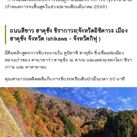
(กำหนดการจะสิ้นสุดในช่วงปลายเดือนมีนาคม 2569)
ถนนสีขาว ฮาคุซัง ชิรากาวะ(จังหวัดอิชิคาวะ เมือง
ฮาคุซัง จังหวัด Ishikawa - จังหวัดกิฟุ )
นี่คือหลักสูตรการขับรถภายใน คูนิทาชิ ฮาคุซัง ซึ่งเชื่อมต่อเมือง
หลวงเก่าของ คานาซาว่า ฮาคุซัง งะ คากะ และแหล่งมรดกโลก ชิรา
กาวะ และ ทาคายามะ
คุณสามารถเพลิดเพลินกับการขับรถหรือเดินป่าเป็นเวลา 60 นาที