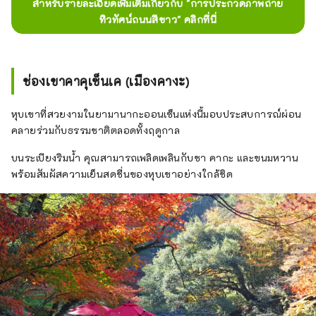
สำหรับรายละเอียดเพิ่มเติมเกี่ยวกับ "การประกวดภาพถ่าย
ทิวทัศน์ถนนสีขาว" คลิกที่นี่
ช่องเขาคาคุเซ็นเค (เมืองคางะ)
หุบเขาที่สวยงามในยามานากะออนเซ็นแห่งนี้มอบประสบการณ์ผ่อน
คลายร่วมกับธรรมชาติตลอดทั้งฤดูกาล
บนระเบียงริมน้ำ คุณสามารถเพลิดเพลินกับชา คากะ และขนมหวาน
พร้อมสัมผัสความเย็นสดชื่นของหุบเขาอย่างใกล้ชิด