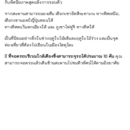
กับทัศนียภาพสุดอลังการรอบตัว
จากสะพานสามารถมองเห็น เทือกเขายัตสึงะทาเกะ ทางทิศเหนือ,
เทือกเขาแอลป์ญี่ปุ่นตอนใต้
ทางทิศตะวันตกเฉียงใต้ และ ภูเขาไฟฟูจิ ทางทิศใต้
เป็นที่นิยมอย่างยิ่งในช่วงฤดูใบไม้ผลิและฤดูใบไม้ร่วง และเป็นจุด
ท่องเที่ยวที่ต้องไปเยือนในเมืองโฮคุโตะ
มี
ที่จอดรถบริเวณใกล้เคียงซึ่งสามารถจุรถได้ประมาณ 10 คัน
คุณ
สามารถจอดรถแล้วเดินข้ามสะพานไปชมทิวทัศน์ได้ตามอัธยาศัย