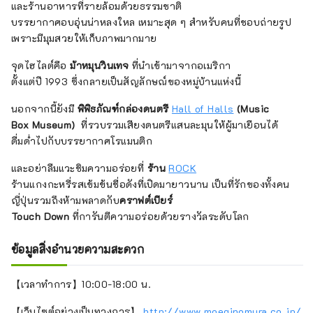
และร้านอาหารที่รายล้อมด้วยธรรมชาติ
บรรยากาศอบอุ่นน่าหลงใหล เหมาะสุด ๆ สำหรับคนที่ชอบถ่ายรูป
เพราะมีมุมสวยให้เก็บภาพมากมาย
จุดไฮไลต์คือ
ม้าหมุนวินเทจ
ที่นำเข้ามาจากอเมริกา
ตั้งแต่ปี 1993 ซึ่งกลายเป็นสัญลักษณ์ของหมู่บ้านแห่งนี้
นอกจากนี้ยังมี
พิพิธภัณฑ์กล่องดนตรี
Hall of Halls
(Music
Box Museum)
ที่รวบรวมเสียงดนตรีแสนละมุนให้ผู้มาเยือนได้
ดื่มด่ำไปกับบรรยากาศโรแมนติก
และอย่าลืมแวะชิมความอร่อยที่
ร้าน
ROCK
ร้านแกงกะหรี่รสเข้มข้นชื่อดังที่เปิดมายาวนาน เป็นที่รักของทั้งคน
ญี่ปุ่นรวมถึงห้ามพลาดกับ
คราฟต์เบียร์
Touch Down
ที่การันตีความอร่อยด้วยรางวัลระดับโลก
ข้อมูลสิ่งอำนวยความสะดวก
【เวลาทำการ】10:00-18:00 น.
【เว็บไซต์อย่างเป็นทางการ】
http://www.moeginomura.co.jp/