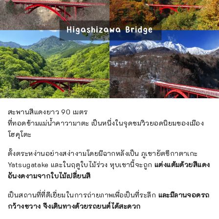
สะพานสีแดงยาว 90 เมตร
ที่ทอดข้ามแม่น้ำคาวามาตะ เป็นหนึ่งในจุดชมวิวยอดนิยมของเมือง
โฮคุโตะ
ตั้งตระหง่านอย่างสง่างามโดยมีฉากหลังเป็น ภูเขายัตซึกาตาเกะ
Yatsugatake และในฤดูใบไม้ร่วง หุบเขานี้จะถูก
แต่งแต้มด้วยสีแดง
อันงดงามจากใบไม้เปลี่ยนสี
เป็นสถานที่ที่ดีเยี่ยมในการถ่ายภาพเพื่อเป็นที่ระลึก
และมีลานจอดรถ
กว้างขวาง จึง
เดินทางด้วยรถยนต์ได้สะดวก