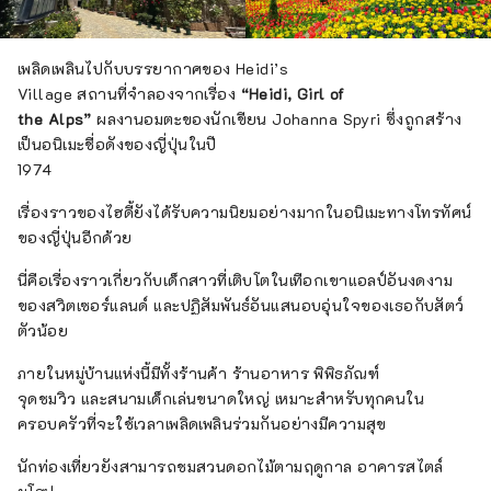
เพลิดเพลินไปกับบรรยากาศของ Heidi’s
Village สถานที่จำลองจากเรื่อง
“Heidi, Girl of
the Alps”
ผลงานอมตะของนักเขียน Johanna Spyri ซึ่งถูกสร้าง
เป็นอนิเมะชื่อดังของญี่ปุ่นในปี
1974
เรื่องราวของไฮดี้ยังได้รับความนิยมอย่างมากในอนิเมะทางโทรทัศน์
ของญี่ปุ่นอีกด้วย
นี่คือเรื่องราวเกี่ยวกับเด็กสาวที่เติบโตในเทือกเขาแอลป์อันงดงาม
ของสวิตเซอร์แลนด์ และปฏิสัมพันธ์อันแสนอบอุ่นใจของเธอกับสัตว์
ตัวน้อย
ภายในหมู่บ้านแห่งนี้มีทั้งร้านค้า ร้านอาหาร พิพิธภัณฑ์
จุดชมวิว และสนามเด็กเล่นขนาดใหญ่ เหมาะสำหรับทุกคนใน
ครอบครัวที่จะใช้เวลาเพลิดเพลินร่วมกันอย่างมีความสุข
นักท่องเที่ยวยังสามารถชมสวนดอกไม้ตามฤดูกาล อาคารสไตล์