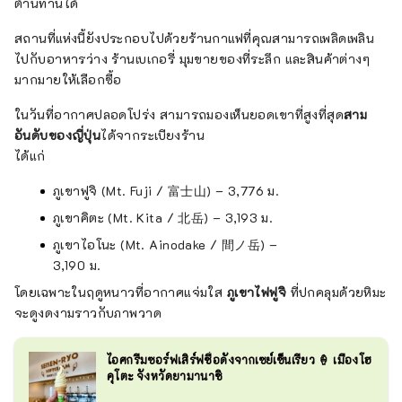
ต้านทานได้
สถานที่แห่งนี้ยังประกอบไปด้วยร้านกาแฟที่คุณสามารถเพลิดเพลิน
ไปกับอาหารว่าง ร้านเบเกอรี่ มุมขายของที่ระลึก และสินค้าต่างๆ
มากมายให้เลือกซื้อ
ในวันที่อากาศปลอดโปร่ง สามารถมองเห็นยอดเขาที่สูงที่สุด
สาม
อันดับของญี่ปุ่น
ได้จากระเบียงร้าน
ได้แก่
ภูเขาฟูจิ (Mt. Fuji / 富士山) – 3,776 ม.
ภูเขาคิตะ (Mt. Kita / 北岳) – 3,193 ม.
ภูเขาไอโนะ (Mt. Ainodake / 間ノ岳) –
3,190 ม.
โดยเฉพาะในฤดูหนาวที่อากาศแจ่มใส
ภูเขาไฟฟูจิ
ที่ปกคลุมด้วยหิมะ
จะดูงดงามราวกับภาพวาด
ไอศกรีมซอร์ฟเสิร์ฟชื่อดังจากเซย์เซ็นเรียว 🍦 เมืองโฮ
คุโตะ จังหวัดยามานาชิ