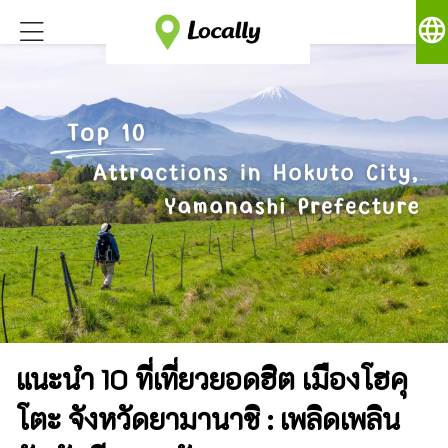
language
แนะนำ 10 ที่เที่ยวยอดฮิต เมืองโฮคุ
โตะ จังหวัดยามานาชิ : เพลิดเพลิน