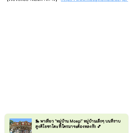
🎠 พาเที่ยว "หมู่บ้าน Moegi" หมู่บ้านเล็กๆ บนที่ราบ
สูงคิโยซาโตะ ที่ใครมาจะต้องหลงรัก 💕