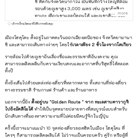
ชิ ติดกับจังหวัดนากาโน่ เป็นพื้นที่กว้างใหญ่ที่ล้อม
รอบด้วยภูเขาสูง 3,000 เมตร เช่น ภูเขายัตสึงา
more
ทาเกะ เทือกเขาแอลป์ตอนใต้ และภูเขาคินปุ และ
มองเห็นภูเขาไฟฟูจิทางทิศใต้ ใช้เวลาเดินทางโดย
บริการนี้รวมโฆษณาที่ได้รับการสนับสนุน
รถยนต์ประมาณ 2 ชั่วโมงจากโตเกียว ประมาณ
1 ชั่วโมงโดยรถยนต์จากภูเขาไฟฟูจิ และประมาณ
เมืองโฮคุโตะ ตั้งอยู่ในภาคตะวันออกเฉียงเหนือของ จังหวัดยามานา
1 ชั่วโมงโดยรถยนต์จากมัตสึโมโต้ และเนื่องจาก
ชิ และสามารถเดินทางง่ายๆ โดยใช้
เวลาเพียง 2 ชั่วโมงจากโตเกียว
การเข้าถึงที่ง่ายดายจึงมีนักท่องเที่ยวจำนวนมาก
รายล้อมไปด้วยภูเขาอันเลื่องชื่อและธรรมชาติอันงดงาม คุณ
เดินทางมาตลอดทั้งปี เป็นที่รู้จักในนาม ``หมู่บ้าน
สามารถเพลิดเพลินกับความเงียบสงบและอากาศที่บริสุทธิ์ได้ตลอด
แห่งผืนน้ำอันโด่งดัง'' และพื้นที่ 3 แห่งได้รับเลือก
ทั้งปี
ให้เป็นหนึ่งใน 100 ผืนน้ำอันโด่งดังของญี่ปุ่น น้ำที่
อุดมสมบูรณ์นี้ได้รับความนิยมในฐานะน้ำ
ทั้งยังเต็มไปด้วยแหล่งท่องเที่ยวที่หลากหลาย ทั้งสถานที่ท่องเที่ยว
ธรรมชาติ และเรามีน้ำแร่ที่มีปริมาณการผลิตมาก
ทางธรรมชาติ ร้านกาแฟ ร้านค้า และร้านอาหาร
ที่สุดแห่งหนึ่งในญี่ปุ่น สาเกผลิตจากน้ำใสเช่นกัน
และคุณสามารถเพลิดเพลินกับทิวทัศน์ธรรมชาติที่
นอกจากนี้ยัง
ตั้งอยู่บน "
Golden Route
" จาก ทะเลสาบคาวากุจิ
สวยงามและอาหารอันอุดมสมบูรณ์ได้
ไปยังมัตสึโมโต้
ทำให้เป็นจุดหมายปลายทางที่สมบูรณ์แบบสำหรับ
นักเดินทางที่มองหาความงามที่ไม่ค่อยมีคนรู้จักในญี่ปุ่น
ครั้งนี้เราจะมาแนะนำ 10 จุดท่องเที่ยวยอดฮิตในเมือง โฮคุโตะ ที่
ใครๆ ก็สามารถเพลิดเพลินได้ ไม่ว่าจะเป็นครอบครัว คู่รัก หรือผู้ที่