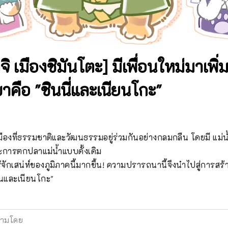
ิ เมืองชิมันโตะ] มีเพื่อนใหม่มาเพิ่มแ
คือ "ชินนี่และเนียนโกะ"
เมืองที่ธรรมชาติและวัฒนธรรมอยู่ร่วมกันอย่างกลมกลืน โดยมี แม่
ละการตกปลาแม่น้ำแบบดั้งเดิม

รู้จักเสน่ห์ของภูมิภาคนี้มากขึ้น! ความปรารถนานี้จึงนำไปสู่การส
ันและเนียนโกะ"
ามโดย