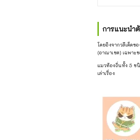
การแนะนำต
โดยอิงจากวลีเด็ดของ 
(อาณาเขต) เฉพาะของ
แมวท้องถิ่นทั้ง 5 ช
เล่าเรื่อง