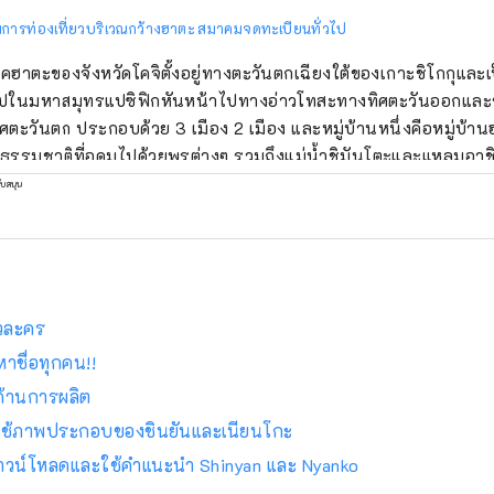
การท่องเที่ยวบริเวณกว้างฮาตะ สมาคมจดทะเบียนทั่วไป
าคฮาตะของจังหวัดโคจิตั้งอยู่ทางตะวันตกเฉียงใต้ของเกาะชิโกกุและเป
ปในมหาสมุทรแปซิฟิกหันหน้าไปทางอ่าวโทสะทางทิศตะวันออกและ
ศตะวันตก ประกอบด้วย 3 เมือง 2 เมือง และหมู่บ้านหนึ่งคือหมู่บ้า
ธรรมชาติที่อุดมไปด้วยพรต่างๆ รวมถึงแม่น้ำชิมันโตะและแหลมอาชิซูริ
ประเทศ พรจากกระแสน้ำคุโรชิโอะที่ไหลไปตามชายฝั่ง และพรจากภูเขาที
ับสนุน
ี่สุดในประเทศ
วละคร
าชื่อทุกคน!!
ด้านการผลิต
รใช้ภาพประกอบของชินยันและเนียนโกะ
ื่อดาวน์โหลดและใช้คำแนะนำ Shinyan และ Nyanko