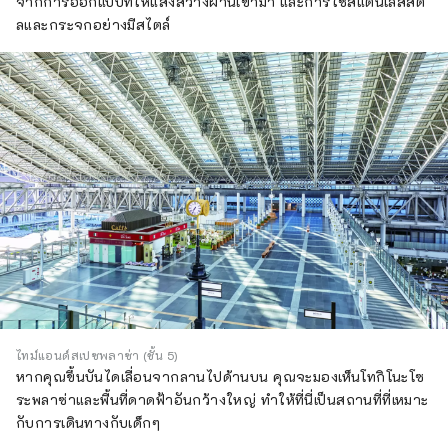
จากการออกแบบที่ให้แสงสว่างผ่านเข้ามา และการใช้สแตนเลสสตี
ลและกระจกอย่างมีสไตล์
ไทม์แอนด์สเปซพลาซ่า (ชั้น 5)
หากคุณขึ้นบันไดเลื่อนจากลานไปด้านบน คุณจะมองเห็นโทกิโนะโซ
ระพลาซ่าและพื้นที่ดาดฟ้าอันกว้างใหญ่ ทำให้ที่นี่เป็นสถานที่ที่เหมาะ
กับการเดินทางกับเด็กๆ