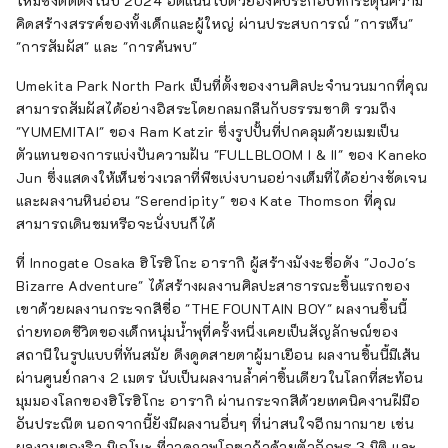
ใหม่ซึ่งติดตั้งในปี 2024 อัดแน่นไปด้วยองค์ประกอบที่กระตุ้นความ
คิดสร้างสรรค์ของทั้งเด็กและผู้ใหญ่ ผ่านประสบการณ์ "การเห็น"
"การสัมผัส" และ "การค้นพบ"
Umekita Park North Park เป็นที่ตั้งของงานศิลปะจำนวนมากที่คุณ
สามารถสัมผัสได้อย่างอิสระโดยกลมกลืนกับธรรมชาติ รวมถึง
"YUMEMITAI" ของ Ram Katzir ซึ่งรูปปั้นที่ปกคลุมด้วยเมฆเป็น
ตัวแทนของการแบ่งปันความฝัน "FULLBLOOM I & II" ของ Kaneko
Jun ซึ่งแสดงให้เห็นช่วงเวลาที่พืชเบ่งบานอย่างเต็มที่ได้อย่างชัดเจน
และผลงานหินอ่อน "Serendipity" ของ Kate Thomson ที่คุณ
สามารถเดินชมหรือจะนั่งบนก็ได้
ที่ Innogate Osaka ฮิโรฮิโกะ อารากิ ผู้สร้างมังงะชื่อดัง "JoJo's
Bizarre Adventure" ได้สร้างผลงานศิลปะสาธารณะชิ้นแรกของ
เขาด้วยผลงานกระจกสีชื่อ "THE FOUNTAIN BOY" ผลงานชิ้นนี้
ถ่ายทอดชีวิตของเด็กหนุ่มน้ำพุที่ครั้งหนึ่งเคยเป็นสัญลักษณ์ของ
สถานีในรูปแบบที่ทันสมัย ​​ดึงดูดสายตาผู้มาเยือน ผลงานชิ้นนี้มีเส้น
ผ่านศูนย์กลาง 2 เมตร นับเป็นผลงานล้ำค่าชิ้นเดียวในโลกที่สะท้อน
มุมมองโลกของฮิโรฮิโกะ อารากิ ผ่านกระจกสีด้วยเทคนิคงานฝีมือ
อันประณีต นอกจากนี้ยังมีผลงานอื่นๆ ที่น่าสนใจอีกมากมาย เช่น
ผลงานของริว มิเอโนะ ที่วาดภาพโอซาก้าด้วยตัวอักษร 3 มิติ และ