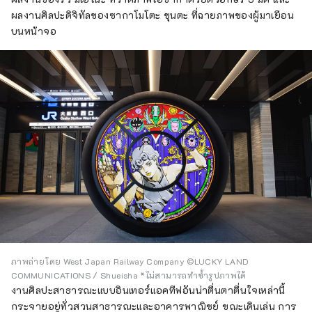
ผลงานศิลปะดิจิทัลของซากาโมโตะ ชุนตะ ที่ฉายภาพของผู้มาเยือน
บนหน้าจอ
ภาพถ่ายโดย West Japan Railway Company ©LUCKY LAND
COMMUNICATIONS / Shueisha *ไม่สามารถทำซ้ำรูปภาพได้
งานศิลปะสาธารณะแบบอินเทอร์แอคทีฟอันน่าตื่นตาตื่นใจเหล่านี้
กระจายอยู่ทั่วสวนสาธารณะและอาคารพาณิชย์ ขณะเดินเล่น การ