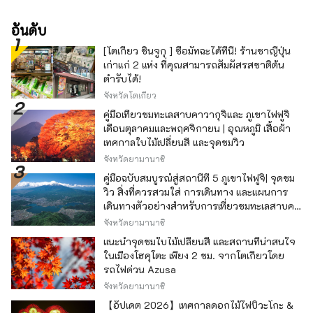
อันดับ
[โตเกียว ชินจูกุ ] ซื้อมัทฉะได้ที่นี่! ร้านชาญี่ปุ่น
เก่าแก่ 2 แห่ง ที่คุณสามารถสัมผัสรสชาติต้น
ตำรับได้!
จังหวัดโตเกียว
คู่มือเที่ยวชมทะเลสาบคาวากุจิและ ภูเขาไฟฟูจิ
เดือนตุลาคมและพฤศจิกายน | อุณหภูมิ เสื้อผ้า
เทศกาลใบไม้เปลี่ยนสี และจุดชมวิว
จังหวัดยามานาชิ
คู่มือฉบับสมบูรณ์สู่สถานีที่ 5 ภูเขาไฟฟูจิ| จุดชม
วิว สิ่งที่ควรสวมใส่ การเดินทาง และแผนการ
เดินทางตัวอย่างสำหรับการเที่ยวชมทะเลสาบคา
วากุจิ
จังหวัดยามานาชิ
แนะนำจุดชมใบไม้เปลี่ยนสี และสถานที่น่าสนใจ
ในเมืองโฮคุโตะ เพียง 2 ชม. จากโตเกียวโดย
รถไฟด่วน Azusa
จังหวัดยามานาชิ
【อัปเดต 2026】เทศกาลดอกไม้ไฟบิวะโกะ &