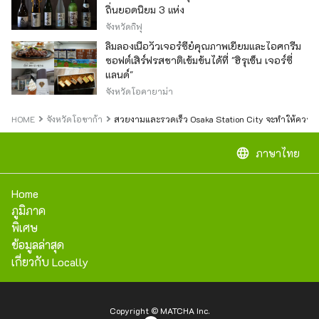
ถิ่นยอดนิยม 3 แห่ง
จังหวัดกิฟุ
ลิ้มลองเนื้อวัวเจอร์ซีย์คุณภาพเยี่ยมและไอศกรีม
ซอฟต์เสิร์ฟรสชาติเข้มข้นได้ที่ "ฮิรุเซ็น เจอร์ซี่
แลนด์"
จังหวัดโอคายาม่า
HOME
จังหวัดโอซาก้า
สวยงามและรวดเร็ว Osaka Station City จะทำให้ความฝ
language
ภาษาไทย
Home
ภูมิภาค
พิเศษ
ข้อมูลล่าสุด
เกี่ยวกับ Locally
Copyright © MATCHA Inc.