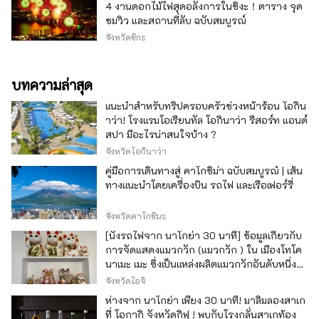
4 งานดอกไม้ไฟสุดอลังการในชิงะ！ตาราง จุด
ชมวิว และสถานที่ลับ ฉบับสมบูรณ์
จังหวัดชิกะ
บทความล่าสุด
แนะนำสำหรับทริปครอบครัวช่วงหน้าร้อน โอกิน
าว่า! โรงแรมโอเรียนทัล โอกินาว่า รีสอร์ท แอนด์
สปา มีอะไรน่าสนใจบ้าง ?
จังหวัดโอกินาว่า
คู่มือการเดินทางสู่ คาโกชิม่า ฉบับสมบูรณ์ | เส้น
ทางแนะนำโดยเครื่องบิน รถไฟ และเรือเฟอร์รี่
จังหวัดคาโกชิมะ
[นั่งรถไฟจาก นาโกย่า 30 นาที] ข้อมูลเกี่ยวกับ
การจัดแสดงแมวกวัก (แมวกวัก ) ใน เมืองโทโค
นาเมะ เมะ ซึ่งเป็นแหล่งผลิตแมวกวักอันดับหนึ่ง
ของญี่ปุ่น
จังหวัดไอจิ
ห่างจาก นาโกย่า เพียง 30 นาที! มาลิ้มลองสาเก
ที่ โอกากิ จังหวัดกิฟุ ! พบกับโรงกลั่นสาเกท้อง