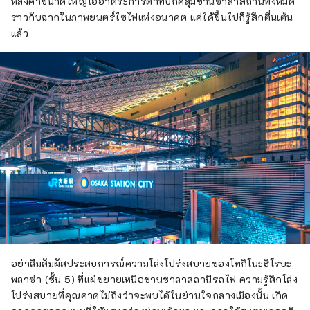
หลังคาขนาดใหญ่โอ่อ่าตระการตาที่ปกคลุมชานชาลาสถานีทั้งหมด
ราวกับฉากในภาพยนตร์ไซไฟแห่งอนาคต แค่ได้ขึ้นไปก็รู้สึกตื่นเต้น
แล้ว
อย่าลืมสัมผัสประสบการณ์ความโล่งโปร่งสบายของโทกิโนะฮิโรบะ
พลาซ่า (ชั้น 5) ที่แผ่ขยายเหนือชานชาลาสถานีรถไฟ ความรู้สึกโล่ง
โปร่งสบายที่คุณคาดไม่ถึงว่าจะพบได้ในย่านใจกลางเมืองนั้น เกิด