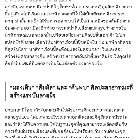
อย่าลืมแวะชมนาฬิกาน้ำที่จัตุรัสเซาท์เกต ประเทศญี่ปุ่นมีนาฬิกาแบบ
นี้อยู่เพียงไม่กี่เรือน และนาฬิกาเหล่านี้ไม่ได้เป็นเพียงนาฬิกาธรรม
ดาๆ เท่านั้น แต่ยังได้รับการออกแบบให้เป็นส่วนหนึ่งของทัศนียภาพ
อันงดงามของเมืองอีกด้วย กระแสน้ำที่เปลี่ยนแปลงรูปร่างภายใน
นาฬิกาขณะบอกเวลานั้นเปรียบเสมือนงานศิลปะชิ้นเอก จึงไม่น่า
แปลกใจที่ CNN เลือกให้นาฬิกาเรือนนี้เป็นหนึ่งใน "12 นาฬิกาที่สวย
ที่สุดในโลก" นาฬิกาเรือนนี้สะท้อนแสงในตอนกลางวันและส่อง
สว่างในตอนกลางคืน สร้างบรรยากาศอันน่าตื่นตาตื่นใจ ให้คุณได้
ดื่มด่ำกับเสน่ห์ที่แตกต่างกันในแต่ละช่วงเวลาของวัน
“มองเห็น” “สัมผัส” และ “ค้นพบ” ศิลปะสาธารณะที่
สร้างแรงบันดาลใจ
ย่านสถานีโอซาก้า/อุเมดะเต็มไปด้วยงานศิลปะสาธารณะหลาก
หลายรูปแบบ โดยเฉพาะบริเวณสวนอุเมคิตะและจัตุรัสสถานีรถไฟ
และกำลังได้รับความสนใจในฐานะจุดที่คุณสามารถเพลิดเพลินกับ
การเดินเล่นรอบเมืองและชื่นชมศิลปะไปพร้อมๆ กัน งานศิลปะชุด