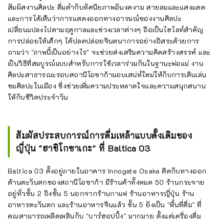
สัมผัสงานศิลปะ ดื่มด่ำกับทัศนียภาพอันงดงาม สายลมและแสงแดด
และการได้เห็นว่าการแสดงออกทางอารมณ์ของงานศิลปะ
เปลี่ยนแปลงไปตามฤดูกาลและช่วงเวลาต่างๆ ถือเป็นไฮไลท์สำคัญ
การปล่อยให้เด็กๆ ได้ปลดปล่อยจินตนาการอย่างอิสระด้วยการ
ถามว่า "ภาพนี้เป็นอย่างไร" จะช่วยส่งเสริมความคิดสร้างสรรค์ และ
เป็นวิธีที่สมบูรณ์แบบสำหรับการใช้เวลาร่วมกันในฐานะพ่อแม่ งาน
ศิลปะสาธารณะรอบสถานีโอซาก้ามอบเสน่ห์ใหม่ให้กับการเดินเล่น
ชมศิลปะในเมือง ซึ่งช่วยเพิ่มความประหลาดใจและความสนุกสนาน
ให้กับชีวิตประจำวัน
สัมผัสประสบการณ์การดื่มเหล้าแบบดั้งเดิมของ
ญี่ปุ่น "ฮาชิโกซาเกะ" ที่ Baltica 03
Baltica 03 ตั้งอยู่ภายในอาคาร Innogate Osaka ติดกับทางออก
ด้านตะวันตกของสถานีโอซาก้า มีร้านค้าทั้งหมด 50 ร้านกระจาย
อยู่ทั่วชั้น 2 ถึงชั้น 5 นอกจากร้านกาแฟ ร้านอาหารญี่ปุ่น ร้าน
อาหารตะวันตก และร้านอาหารจีนแล้ว ชั้น 5 ยังเป็น "พื้นที่ดื่ม" ที่
คุณสามารถเพลิดเพลินกับ "บาร์ฮอปปิ้ง" มากมาย ตั้งแต่เครื่องดื่ม