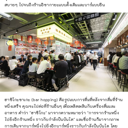
สบายๆ ไปจนถึงร้านอิซากายะแบบดั้งเดิมและบาร์แบบยืน
ฮาชิโกะซาเกะ (bar hopping) คือรูปแบบการดื่มที่หลังจากดื่มที่ร้าน
หนึ่งเสร็จ คุณจะไปต่อที่ร้านอื่นๆ เพื่อเพลิดเพลินกับเครื่องดื่มและ
อาหาร คำว่า "ฮาชิโกะ" มาจากความหมายว่า "การจากร้านหนึ่ง
ไปยังอีกร้านหนึ่ง ราวกับกำลังปีนบันได" และชื่อร้านก็มาจากภาพ
การเดินจากบาร์หนึ่งไปยังอีกบาร์หนึ่งราวกับกำลังปีนบันได โดย