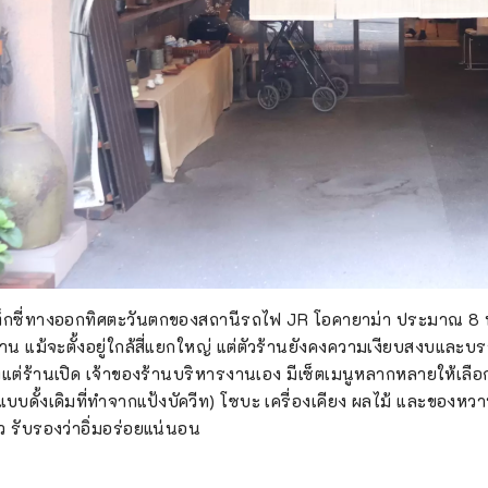
็กซี่ทางออกทิศตะวันตกของสถานีรถไฟ JR โอคายาม่า ประมาณ 8 
ร้าน แม้จะตั้งอยู่ใกล้สี่แยกใหญ่ แต่ตัวร้านยังคงความเงียบสงบ
ั้งแต่ร้านเปิด เจ้าของร้านบริหารงานเอง มีเซ็ตเมนูหลากหลายให้เลื
แบบดั้งเดิมที่ทำจากแป้งบัควีท) โซบะ เครื่องเคียง ผลไม้ และของหว
ว รับรองว่าอิ่มอร่อยแน่นอน