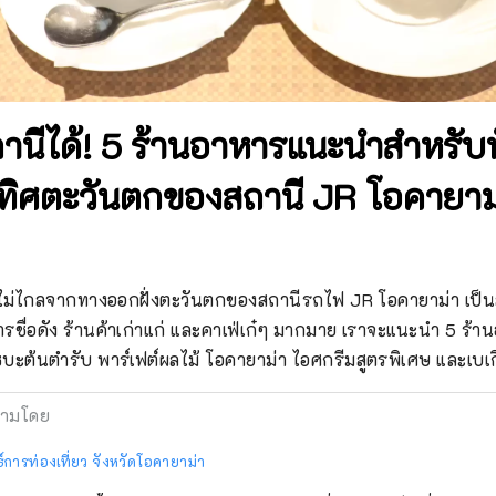
านีได้! 5 ร้านอาหารแนะนำสำหรับน
กทิศตะวันตกของสถานี JR โอคายาม
ยู่ไม่ไกลจากทางออกฝั่งตะวันตกของสถานีรถไฟ JR โอคายาม่า เป็นส
ารชื่อดัง ร้านค้าเก่าแก่ และคาเฟ่เก๋ๆ มากมาย เราจะแนะนำ 5 ร
โซบะต้นตำรับ พาร์เฟต์ผลไม้ โอคายาม่า ไอศกรีมสูตรพิเศษ และเบ
ามโดย
์การท่องเที่ยว จังหวัดโอคายาม่า