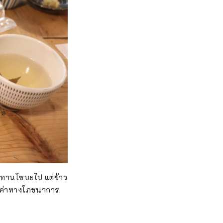
งทานโซบะไป แต่ข้าว
คุณค่าทางโภชนาการ