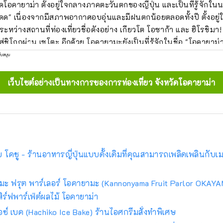
ัดโอคายาม่า ตั้งอยู่ใจกลางภาคตะวันตกของญี่ปุ่น และเป็นที่รู้จักใ
ด" เนื่องจากมีสภาพอากาศอบอุ่นและมีฝนตกน้อยตลอดทั้งปี ตั้งอยู่
ะหว่างสถานที่ท่องเที่ยวชื่อดังอย่าง เกียวโต โอซาก้า และ ฮิโรชิมา!
าน เซโตะ อีกด้วย โอคายามะยังเป็นที่รู้จักในชื่อ "โอคายาม่า ผลไม้" และผลไม้
้รับแสงแดดในสภาพอากาศอบอุ่นของ เซโตอุจิ จะมีคุณภาพสูงสุดใน
ับสนุน
 และรสชาติ คุณสามารถเพลิดเพลินกับผลไม้ตามฤดูกาล เช่น พีชขาว อ
สถานที่ท่องเที่ยวระดับโลกมากมาย เช่น Okayama
เว็บไซต์อย่างเป็นทางการของการท่องเที่ยว จังหวัดโอคายาม่า
e [ปราสาท] Okayama Korakuen Garden [สวน] หนึ่งในสามสวนที่โด่
่น และ Kurashiki Bikan Historical Quarter [ย่าน] ซึ่งมีประวัติศาส
อันอุดมสมบูรณ์!
 โคชู - ร้านอาหารญี่ปุ่นแบบดั้งเดิมที่คุณสามารถเพลิดเพลินกับเ
มะ ฟรุต พาร์เลอร์ โอคายามะ (Kannonyama Fruit Parlor OKAYA
ิร์ฟพาร์เฟ่ต์ผลไม้ โอคายาม่า
อซ์ เบค (Hachiko Ice Bake) ร้านไอศกรีมสั่งทำพิเศษ