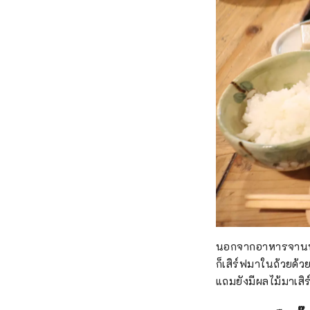
นอกจากอาหารจานหลั
ก็เสิร์ฟมาในถ้วยด้
แถมยังมีผลไม้มาเสิร