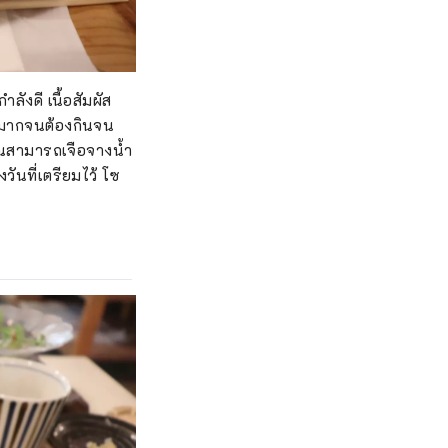
ังดี เนื้อสัมผัส
่อยมากจนต้องกินจน
 คุณสามารถเจือจางน้ำ
งวันที่เตรียมไว้ โซ