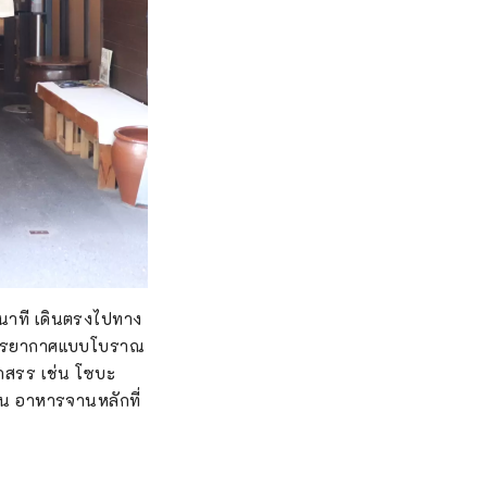
นาที เดินตรงไปทาง
และบรรยากาศแบบโบราณ
อกสรร เช่น โซบะ
าน อาหารจานหลักที่