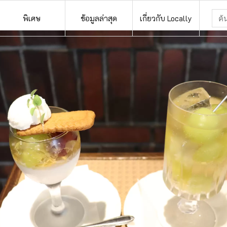
พิเศษ
ข้อมูลล่าสุด
เกี่ยวกับ Locally