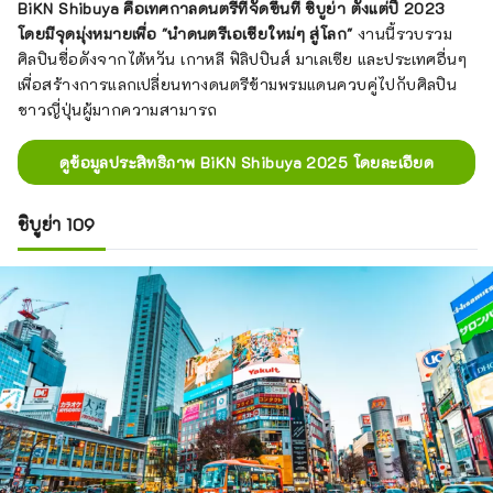
BiKN Shibuya คือเทศกาลดนตรีที่จัดขึ้นที่ ชิบูย่า ตั้งแต่ปี 2023
โดยมีจุดมุ่งหมายเพื่อ "นำดนตรีเอเชียใหม่ๆ สู่โลก"
งานนี้รวบรวม
ศิลปินชื่อดังจากไต้หวัน เกาหลี ฟิลิปปินส์ มาเลเซีย และประเทศอื่นๆ
เพื่อสร้างการแลกเปลี่ยนทางดนตรีข้ามพรมแดนควบคู่ไปกับศิลปิน
ชาวญี่ปุ่นผู้มากความสามารถ
ดูข้อมูลประสิทธิภาพ BiKN Shibuya 2025 โดยละเอียด
ชิบูย่า 109