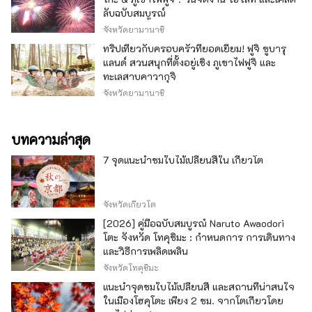
ลับฉบับสมบูรณ์
จังหวัดยามานาชิ
ทริปเที่ยวกับครอบครัวที่ยอดเยี่ยม! ฟูจิ ซูบารุ
แลนด์ สวนสนุกที่ตั้งอยู่เชิง ภูเขาไฟฟูจิ และ
ทะเลสาบคาวากุจิ
จังหวัดยามานาชิ
บทความล่าสุด
7 จุดแนะนำชมใบไม้เปลี่ยนสีใน เกียวโต
จังหวัดเกียวโต
[2026] คู่มือฉบับสมบูรณ์ Naruto Awaodori
โตะ จังหวัด โทคุชิมะ : กำหนดการ การเดินทาง
และวิธีการเพลิดเพลิน
จังหวัดโทคุชิมะ
แนะนำจุดชมใบไม้เปลี่ยนสี และสถานที่น่าสนใจ
ในเมืองโฮคุโตะ เพียง 2 ชม. จากโตเกียวโดย