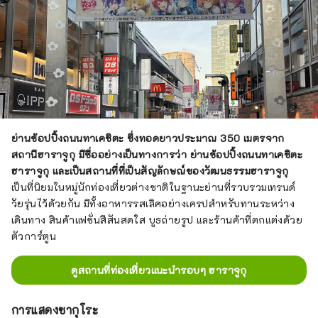
ย่านช้อปปิ้งถนนทาเคชิตะ ซึ่งทอดยาวประมาณ 350 เมตรจาก
สถานีฮาราจูกุ มีชื่ออย่างเป็นทางการว่า ย่านช้อปปิ้งถนนทาเคชิตะ
ฮาราจูกุ และเป็นสถานที่ที่เป็นสัญลักษณ์ของวัฒนธรรมฮาราจูกุ
เป็นที่นิยมในหมู่นักท่องเที่ยวต่างชาติในฐานะย่านที่รวบรวมเทรนด์
วัยรุ่นไว้ด้วยกัน มีทั้งอาหารรสเลิศอย่างเครปสำหรับทานระหว่าง
เดินทาง สินค้าแฟชั่นสีสันสดใส บูธถ่ายรูป และร้านค้าที่ตกแต่งด้วย
ตัวการ์ตูน
ดูสถานที่ท่องเที่ยวแนะนำรอบๆ ฮาราจูกุ
การแสดงซากุโระ