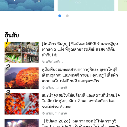
อันดับ
[โตเกียว ชินจูกุ ] ซื้อมัทฉะได้ที่นี่! ร้านชาญี่ปุ่น
เก่าแก่ 2 แห่ง ที่คุณสามารถสัมผัสรสชาติต้น
ตำรับได้!
จังหวัดโตเกียว
คู่มือเที่ยวชมทะเลสาบคาวากุจิและ ภูเขาไฟฟูจิ
เดือนตุลาคมและพฤศจิกายน | อุณหภูมิ เสื้อผ้า
เทศกาลใบไม้เปลี่ยนสี และจุดชมวิว
จังหวัดยามานาชิ
แนะนำจุดชมใบไม้เปลี่ยนสี และสถานที่น่าสนใจ
ในเมืองโฮคุโตะ เพียง 2 ชม. จากโตเกียวโดย
รถไฟด่วน Azusa
จังหวัดยามานาชิ
【อัปเดต 2026】เทศกาลดอกไม้ไฟคาวากูชิ
โกะ & ภูเขาไฟฟูจิ：วันจัดงาน ไฮไลท์ และเคล็ด