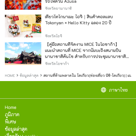
รถไฟด่วน Azusa
จังหวัดยามานาชิ
เที่ยวโทโกนาเมะ ไอจิ｜สินค้าคอลแลบ
Tokonyan × Hello Kitty ฉลอง 20 ปี
จังหวัดไอจิ
【คู่มือสถานที่จัดงาน MICE ในโอซาก้า】
แนะนำสถานที่ MICE จากนัมบะถึงสนามบิน
นานาชาติคันไซ สำหรับการประชุมนานาชาติ
และกิจกรรมองค์กร
จังหวัดโอซาก้า
HOME
ข้อมูลล่าสุด
สถานที่ห้ามพลาดใน โตเกียว(ท่องเที่ยว นิชิ-โตเกียว) | แ
language
ภาษาไทย
Home
ภูมิภาค
พิเศษ
ข้อมูลล่าสุด