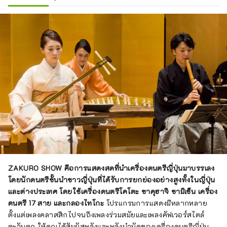
ZAKURO SHOW คือการแสดงสดที่นำเครื่องดนตรีญี่ปุ่นมาบรรเลง
โดยนักดนตรีชั้นนำชาวญี่ปุ่นที่ได้รับการยกย่องอย่างสูงทั้งในญี่ปุ่น
และต่างประเทศ โดยใช้เครื่องดนตรีโคโตะ ชาคุฮาจิ ชามิเซ็น เครื่อง
ดนตรี 17 สาย และกลองไทโกะ
โปรแกรมการแสดงมีหลากหลาย
ตั้งแต่เพลงคลาสสิกไปจนถึงเพลงร่วมสมัยและเพลงคัฟเวอร์สไตล์
ตะวันตก ให้คุณได้สัมผัสพลังและพลังบำบัดของเครื่องดนตรีญี่ปุ่น