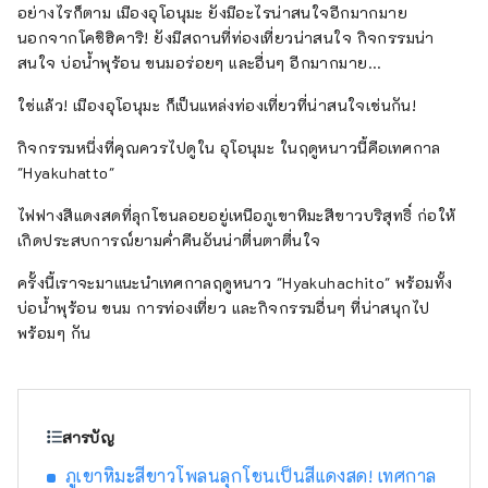
อย่างไรก็ตาม เมืองอุโอนุมะ ยังมีอะไรน่าสนใจอีกมากมาย
ทิวทัศน์อันตระการตาที่จะทำให้คุณอยากถ่ายรูป
นอกจากโคชิฮิคาริ! ยังมีสถานที่ท่องเที่ยวน่าสนใจ กิจกรรมน่า
เก็บไว้เป็นที่ระลึก หลังการเดินทาง ลองแช่น้ำพุ
สนใจ บ่อน้ำพุร้อน ขนมอร่อยๆ และอื่นๆ อีกมากมาย...
ร้อนผ่อนคลาย รสชาติอันเป็นเอกลักษณ์ของ
ประเทศที่มีหิมะปกคลุม เช่น ข้าวโคชิฮิคาริที่หุงสด
ใช่แล้ว! เมืองอุโอนุมะ ก็เป็นแหล่งท่องเที่ยวที่น่าสนใจเช่นกัน!
ใหม่และอาหารจากผักป่า จะทำให้คุณรู้สึกอิ่ม
เอมใจ ใช้เวลาเดินทางโดยชินคันเซ็นประมาณ
กิจกรรมหนึ่งที่คุณควรไปดูใน อุโอนุมะ ในฤดูหนาวนี้คือเทศกาล
สองชั่วโมงจากโตเกียว ลองเดินทางท่องเที่ยว
"Hyakuhatto"
แบบสบายๆ เพื่อสัมผัสความอบอุ่นของธรรมชาติ
ไฟฟางสีแดงสดที่ลุกโชนลอยอยู่เหนือภูเขาหิมะสีขาวบริสุทธิ์ ก่อให้
และผู้คนดูไหม?
เกิดประสบการณ์ยามค่ำคืนอันน่าตื่นตาตื่นใจ
ครั้งนี้เราจะมาแนะนำเทศกาลฤดูหนาว "Hyakuhachito" พร้อมทั้ง
บ่อน้ำพุร้อน ขนม การท่องเที่ยว และกิจกรรมอื่นๆ ที่น่าสนุกไป
พร้อมๆ กัน
สารบัญ
ภูเขาหิมะสีขาวโพลนลุกโชนเป็นสีแดงสด! เทศกาล