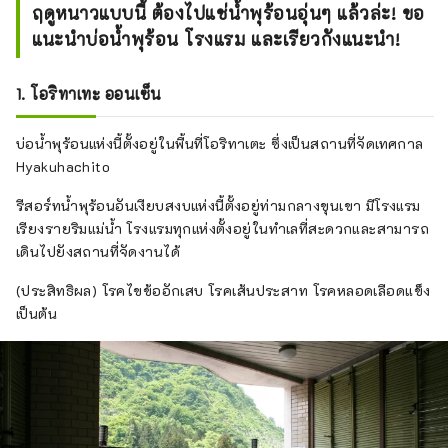
ฤดูหนาวแบบนี้ ต้องไปแช่น้ำพุร้อนอุ่นๆ แล้วล่ะ! ขอ
แนะนำบ่อน้ำพุร้อน โรงแรม และเรียวกังแนะนำ!
1. โอริทาเทะ ออนเซ็น
บ่อน้ำพุร้อนแห่งนี้ตั้งอยู่ในพื้นที่โอริทาเตะ ซึ่งเป็นสถานที่จัดเทศกาล
Hyakuhachito
รีสอร์ทน้ำพุร้อนอันเงียบสงบแห่งนี้ตั้งอยู่ท่ามกลางขุนเขา มีโรงแรม
เรียงรายริมแม่น้ำ โรงแรมทุกแห่งตั้งอยู่ในทำเลที่สะดวกและสามารถ
เดินไปยังสถานที่จัดงานได้
(ประสิทธิผล) โรคไขข้ออักเสบ โรคเส้นประสาท โรคหลอดเลือดแข็ง
เป็นต้น