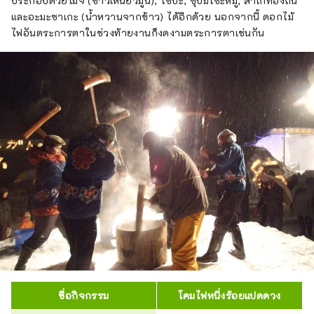
ประกอบด้วยโมจิ (ข้าวเหนียวมูน), โซบะ, ซุปมิโซะหมู, สาเกท้องถิ่น
และอะมะซาเกะ (น้ำหวานจากข้าว) ได้อีกด้วย นอกจากนี้ ดอกไม้
ไฟอันตระการตาในช่วงท้ายงานก็งดงามตระการตาเช่นกัน
ชื่อกิจกรรม
โคมไฟหนึ่งร้อยแปดดวง