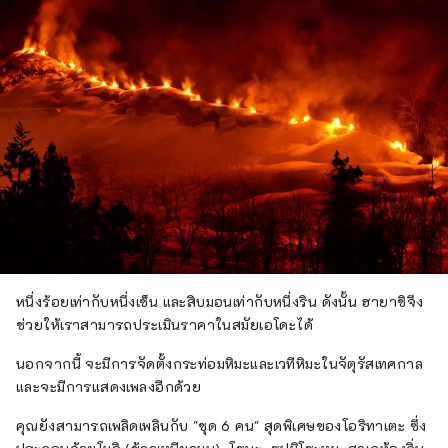
หนึ่งร้อยเท่ากับหนึ่งเซ็น และสิบมอนเท่ากับหนึ่งริน ดังนั้น ฮายาชิจึง
ช่วยให้เราสามารถประเมินราคาในสมัยเอโดะได้
นอกจากนี้ จะมีการจัดตั้งกระท่อมหิมะและเวทีหิมะในจัตุรัสเทศกาล
และจะมีการแสดงเพลงอีกด้วย
คุณยังสามารถเพลิดเพลินกับ "ชุด 6 คน" สุดพิเศษของโอริทาเตะ ซึ่ง