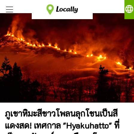
language
ภูเขาหิมะสีขาวโพลนลุกโชนเป็นสี
แดงสด! เทศกาล "Hyakuhatto" ที่