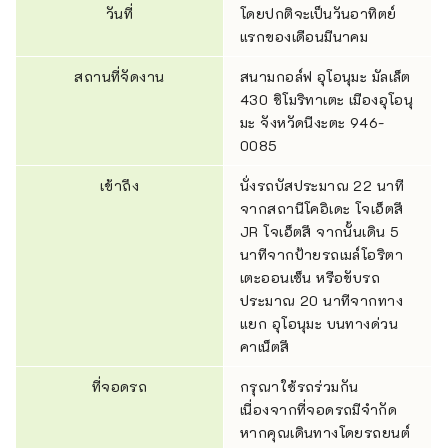
วันที่
โดยปกติจะเป็นวันอาทิตย์
แรกของเดือนมีนาคม
สถานที่จัดงาน
สนามกอล์ฟ อุโอนุมะ มัลเล็ต
430 ชิโมริทาเตะ เมืองอุโอนุ
มะ จังหวัดนีงะตะ 946-
0085
เข้าถึง
นั่งรถบัสประมาณ 22 นาที
จากสถานีโคอิเดะ โจเอ็ตสึ
JR โจเอ็ตสึ จากนั้นเดิน 5
นาทีจากป้ายรถเมล์โอริตา
เตะออนเซ็น หรือขับรถ
ประมาณ 20 นาทีจากทาง
แยก อุโอนุมะ บนทางด่วน
คาเน็ตสึ
ที่จอดรถ
กรุณาใช้รถร่วมกัน
เนื่องจากที่จอดรถมีจำกัด
หากคุณเดินทางโดยรถยนต์