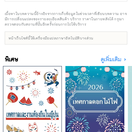
ละลายในฤดูใบไม้ผลิช่วยหล่อเลี้ยงผืนดิน ช่วย
เพาะปลูกข้าวอุโอนุมะโคชิฮิคาริอันแสนอร่อย
ดอกซากุระและต้นไม้เขียวขจีสดชื่นในฤดูใบไม้ผลิ
เนื้อหาในบทความนี้อ้างอิงจากการเก็บข้อมูลในช่วงเวลาที่เขียนบทความ อาจ
กิจกรรมกลางแจ้งในฤดูร้อน ทุ่งนาสีทองอร่าม
มีการเปลี่ยนแปลงของรายละเอียดสินค้า บริการ ราคาในภายหลังได้ กรุณา
และใบไม้เปลี่ยนสีในฤดูใบไม้ร่วง และผืนหิมะที่
ตรวจสอบกับสถานที่นั้นอีกครั้งก่อนการไปใช้บริการ
ปกคลุมในฤดูหนาว ในแต่ละฤดูกาลมีทิวทัศน์อันต
ระการตาที่จะทำให้คุณอยากถ่ายรูปเก็บไว้เป็นที่
หน้าเว็บไซต์นี้ใช้เครื่องมือแปลภาษาอัตโนมัติบางส่วน
ระลึก หลังการเดินทาง ลองแช่น้ำพุร้อนผ่อนคลาย
รสชาติอันเป็นเอกลักษณ์ของประเทศที่มีหิมะ
ปกคลุม เช่น ข้าวโคชิฮิคาริที่หุงสดใหม่และอาหาร
พิเศษ
ดูเพิ่มเติม
จากผักป่า จะทำให้คุณรู้สึกอิ่มเอมใจ ใช้เวลาเดิน
ทางโดยชินคันเซ็นประมาณสองชั่วโมงจาก
โตเกียว ลองเดินทางท่องเที่ยวแบบสบายๆ เพื่อ
สัมผัสความอบอุ่นของธรรมชาติและผู้คนดูไหม?