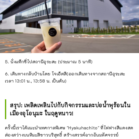
5. นั่งแท็กซี่ไปสถานีอุระสะ (ประมาณ 5 นาที)
6. เดินทางกลับบ้านโดย โจเอ็ตสึ(ออกเดินทางจากสถานีอุระสะ
เวลา 13:01 น., 13:58 น. เป็นต้น)
สรุป: เพลิดเพลินไปกับกิจกรรมและบ่อน้ำพุร้อนใน
เมืองอุโอนุมะ ในฤดูหนาว!
ครั้งนี้เราได้แนะนำเทศกาลพิเศษ "Hyakuhachito" ที่ไฟฟางสีแดงสด
ส่องสว่างบนหิมะสีขาวบริสุทธิ์ สร้างสรรค์ฉากอันมหัศจรรย์