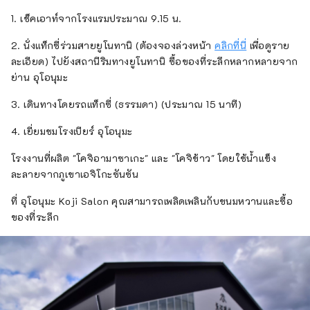
1. เช็คเอาท์จากโรงแรมประมาณ 9.15 น.
2. นั่งแท็กซี่ร่วมสายยูโนทานิ (ต้องจองล่วงหน้า
คลิกที่นี่
เพื่อดูราย
ละเอียด) ไปยังสถานีริมทางยูโนทานิ ซื้อของที่ระลึกหลากหลายจาก
ย่าน อุโอนุมะ
3. เดินทางโดยรถแท็กซี่ (ธรรมดา) (ประมาณ 15 นาที)
4. เยี่ยมชมโรงเบียร์ อุโอนุมะ
โรงงานที่ผลิต "โคจิอามาซาเกะ" และ "โคจิข้าว" โดยใช้น้ำแข็ง
ละลายจากภูเขาเอจิโกะซันซัน
ที่ อุโอนุมะ Koji Salon คุณสามารถเพลิดเพลินกับขนมหวานและซื้อ
ของที่ระลึก