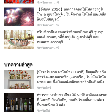
จังหวัดยามานาชิ
【อัปเดต 2026】เทศกาลดอกไม้ไฟคาวากูชิ
โกะ & ภูเขาไฟฟูจิ：วันจัดงาน ไฮไลท์ และเคล็ด
ลับฉบับสมบูรณ์
จังหวัดยามานาชิ
ทริปเที่ยวกับครอบครัวที่ยอดเยี่ยม! ฟูจิ ซูบารุ
แลนด์ สวนสนุกที่ตั้งอยู่เชิง ภูเขาไฟฟูจิ และ
ทะเลสาบคาวากุจิ
จังหวัดยามานาชิ
บทความล่าสุด
[นั่งรถไฟจาก นาโกย่า 30 นาที] ข้อมูลเกี่ยวกับ
การจัดแสดงแมวกวัก (แมวกวัก ) ใน เมืองโทโค
นาเมะ เมะ ซึ่งเป็นแหล่งผลิตแมวกวักอันดับหนึ่ง
ของญี่ปุ่น
จังหวัดไอจิ
ห่างจาก นาโกย่า เพียง 30 นาที! มาลิ้มลองสาเก
ที่ โอกากิ จังหวัดกิฟุ ! พบกับโรงกลั่นสาเกท้อง
ถิ่นยอดนิยม 3 แห่ง
จังหวัดกิฟุ