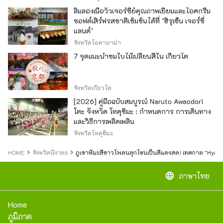
ลิ้มลองเนื้อวัวเจอร์ซีย์คุณภาพเยี่ยมและไอศกรีม
ซอฟต์เสิร์ฟรสชาติเข้มข้นได้ที่ "ฮิรุเซ็น เจอร์ซี่
แลนด์"
จังหวัดโอคายาม่า
7 จุดแนะนำชมใบไม้เปลี่ยนสีใน เกียวโต
จังหวัดเกียวโต
[2026] คู่มือฉบับสมบูรณ์ Naruto Awaodori
โตะ จังหวัด โทคุชิมะ : กำหนดการ การเดินทาง
และวิธีการเพลิดเพลิน
จังหวัดโทคุชิมะ
HOME
จังหวัดนีงาตะ
ภูเขาหิมะสีขาวโพลนลุกโชนเป็นสีแดงสด! เทศกาล "Hyakuha
language
ภาษาไทย
Home
ภูมิภาค