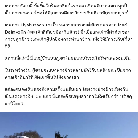
เทศกาลพิเศษนี้ จัดขึ้นในวันอาทิตย์แรกของเดือนมีนาคมของทุกปี
เป็นการสวดมนต์ขอให้มีสุขภาพดีและมีการเก็บเกี่ยวที่อุดมสมบูรณ์
เทศกาล Hyakuhachito เป็นเทศกาลสวดมนต์เพื่อขอพรจาก Inari
Daimyojin (เทพเจ้าที่เกี่ยวข้องกับข้าว) ซึ่งเป็นเทพเจ้าที่สำคัญของ
การปลูกข้าว (เทพเจ้าผู้ปกป้องการทำนาข้าว) เพื่อให้มีการเก็บเกี่ยว
ที่ดี
สถานที่แห่งนี้เป็นหมู่บ้านบนภูเขาในชนบทบริเวณโอริทาเตะออนเซ็น
ในระหว่างวัน ผู้ชายจะแบกฟางข้าวหลายมัดไว้บนหลังขณะปีนจาก
ศาลเจ้าอินาริที่เชิงเขาขึ้นไปยังยอดเขา
แต่ละคนจะเดินสองถึงสามครั้งบนสันเขา โดยวางฟางข้าวเรียงกัน
เป็นแถวยาวถึง 108 แถว นี่แหละคือเหตุผลว่าทำไมถึงเรียกว่า "เฮียคุ
ฮาจิโตะ"!