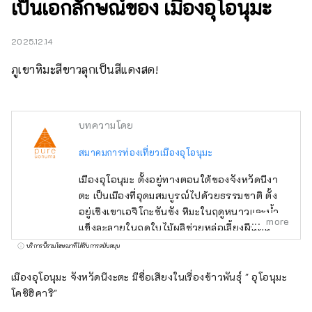
เป็นเอกลักษณ์ของ เมืองอุโอนุมะ
2025.12.14
ภูเขาหิมะสีขาวลุกเป็นสีแดงสด!
บทความโดย
สมาคมการท่องเที่ยวเมืองอุโอนุมะ
เมืองอุโอนุมะ ตั้งอยู่ทางตอนใต้ของจังหวัดนีงา
ตะ เป็นเมืองที่อุดมสมบูรณ์ไปด้วยธรรมชาติ ตั้ง
อยู่เชิงเขาเอจิโกะซันซัง หิมะในฤดูหนาวและน้ำ
more
แข็งละลายในฤดูใบไม้ผลิช่วยหล่อเลี้ยงผืนดิน
ช่วยเพาะปลูกข้าวอุโอนุมะโคชิฮิคาริอันแสน
บริการนี้รวมโฆษณาที่ได้รับการสนับสนุน
อร่อย ดอกซากุระและต้นไม้เขียวขจีสดชื่นในฤดู
ใบไม้ผลิ กิจกรรมกลางแจ้งในฤดูร้อน ทุ่งนาสี
เมืองอุโอนุมะ จังหวัดนีงะตะ มีชื่อเสียงในเรื่องข้าวพันธุ์ " อุโอนุมะ
ทองอร่ามและใบไม้เปลี่ยนสีในฤดูใบไม้ร่วง และ
โคชิฮิคาริ"
ผืนหิมะที่ปกคลุมในฤดูหนาว ในแต่ละฤดูกาลมี