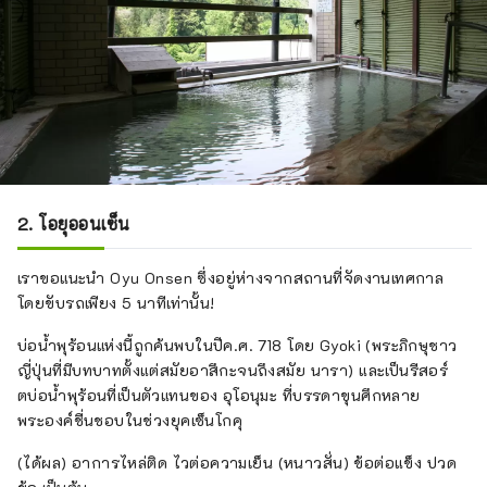
2. โอยุออนเซ็น
เราขอแนะนำ Oyu Onsen ซึ่งอยู่ห่างจากสถานที่จัดงานเทศกาล
โดยขับรถเพียง 5 นาทีเท่านั้น!
บ่อน้ำพุร้อนแห่งนี้ถูกค้นพบในปีค.ศ. 718 โดย Gyoki (พระภิกษุชาว
ญี่ปุ่นที่มีบทบาทตั้งแต่สมัยอาสึกะจนถึงสมัย นารา) และเป็นรีสอร์
ตบ่อน้ำพุร้อนที่เป็นตัวแทนของ อุโอนุมะ ที่บรรดาขุนศึกหลาย
พระองค์ชื่นชอบในช่วงยุคเซ็นโกคุ
(ได้ผล) อาการไหล่ติด ไวต่อความเย็น (หนาวสั่น) ข้อต่อแข็ง ปวด