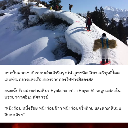
จากนั้นพวกเขาก็รอจนค่ำแล้วจึงจุดไฟ ภูเขาหิมะสีขาวบริสุทธิ์โดด
เด่นท่ามกลางแสงเรืองรองจากกองไฟฟางสีแดงสด
คณะนักร้องประสานเสียง Hyakuhachito Hayashi จะถูกแสดงใน
บรรยากาศอันมหัศจรรย์
"หนึ่งร้อย หนึ่งร้อย หนึ่งร้อยข้าว หนึ่งร้อยครึ่งถ้วย และสาเกสิบมน
สิบหกถ้วย"