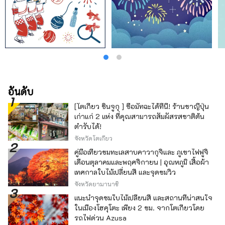
อันดับ
[โตเกียว ชินจูกุ ] ซื้อมัทฉะได้ที่นี่! ร้านชาญี่ปุ่น
เก่าแก่ 2 แห่ง ที่คุณสามารถสัมผัสรสชาติต้น
ตำรับได้!
จังหวัดโตเกียว
คู่มือเที่ยวชมทะเลสาบคาวากุจิและ ภูเขาไฟฟูจิ
เดือนตุลาคมและพฤศจิกายน | อุณหภูมิ เสื้อผ้า
เทศกาลใบไม้เปลี่ยนสี และจุดชมวิว
จังหวัดยามานาชิ
แนะนำจุดชมใบไม้เปลี่ยนสี และสถานที่น่าสนใจ
ในเมืองโฮคุโตะ เพียง 2 ชม. จากโตเกียวโดย
รถไฟด่วน Azusa