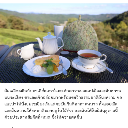
ฉันเพลิดเพลินกับชาเอิร์ลเกรย์และเค้กคาราเมลแอปเปิลและมันหวาน
บนระเบียง ชาและเค้กอร่อยมากพร้อมชมวิวธรรมชาติอันงดงาม ขอ
แนะนำให้นั่งบนระเบียงเว้นแต่จะเป็นวันที่อากาศหนาว ทั้งแอปเปิล
และมันหวานให้รสชาติของฤดูใบไม้ร่วง และฉันได้สัมผัสฤดูกาลนี้
ด้วยประสาทสัมผัสทั้งหมด ซึ่งให้ความสดชื่น