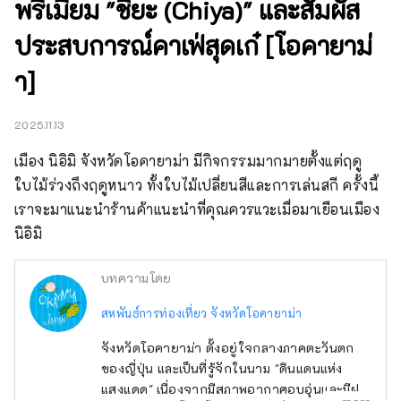
พรีเมียม "ชิยะ (Chiya)" และสัมผัส
ประสบการณ์คาเฟ่สุดเก๋ [โอคายาม่
า]
2025.11.13
เมือง นิอิมิ จังหวัดโอคายาม่า มีกิจกรรมมากมายตั้งแต่ฤดู
ใบไม้ร่วงถึงฤดูหนาว ทั้งใบไม้เปลี่ยนสีและการเล่นสกี ครั้งนี้
เราจะมาแนะนำร้านค้าแนะนำที่คุณควรแวะเมื่อมาเยือนเมือง 
นิอิมิ
บทความโดย
สหพันธ์การท่องเที่ยว จังหวัดโอคายาม่า
จังหวัดโอคายาม่า ตั้งอยู่ใจกลางภาคตะวันตก
ของญี่ปุ่น และเป็นที่รู้จักในนาม "ดินแดนแห่ง
แสงแดด" เนื่องจากมีสภาพอากาศอบอุ่นและมีฝน