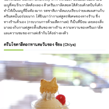
เมนูที่คนรักเกาลัดต้องลอง ตัวครีมเกาลัดสอดไส้ด้วยเค้กสปันจ์เค้ก
ทำให้เป็นเมนูที่อิ่มท้องมาก รสชาติเกาลัดแบบเรียบง่ายผสมผสานกับ
ครีมสดนั้นอร่อยมาก ได้ยินมาว่ากาแฟสูตรพิเศษของทางร้าน ซึ่ง
ทางร้านคั่วเอง (กระบวนการคั่วเมล็ดกาแฟ) ก็เป็นที่นิยม เลยลองสั่ง
มาลองกับกาแฟสูตรดั้งเดิมของทางร้าน ความหวานของครีมเกาลัด
และความขมของกาแฟเข้ากันได้อย่างลงตัว
ครีมโซดาสีดอกทานตะวันของ ชิยะ (Chiya)