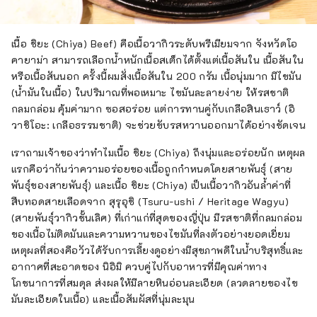
เนื้อ ชิยะ (Chiya) Beef) คือเนื้อวากิวระดับพรีเมียมจาก จังหวัดโอ
คายาม่า สามารถเลือกน้ำหนักเนื้อสเต็กได้ตั้งแต่เนื้อสันใน เนื้อสันใน
หรือเนื้อสันนอก ครั้งนี้ผมสั่งเนื้อสันใน 200 กรัม เนื้อนุ่มมาก มีไขมัน
(น้ำมันในเนื้อ) ในปริมาณที่พอเหมาะ ไขมันละลายง่าย ให้รสชาติ
กลมกล่อม คุ้มค่ามาก ซอสอร่อย แต่การทานคู่กับเกลือสินเธาว์ (อิ
วาชิโอะ: เกลือธรรมชาติ) จะช่วยขับรสหวานออกมาได้อย่างชัดเจน
เราถามเจ้าของว่าทำไมเนื้อ ชิยะ (Chiya) ถึงนุ่มและอร่อยนัก เหตุผล
แรกคือว่ากันว่าความอร่อยของเนื้อถูกกำหนดโดยสายพันธุ์ (สาย
พันธุ์ของสายพันธุ์) และเนื้อ ชิยะ (Chiya) เป็นเนื้อวากิวอันล้ำค่าที่
สืบทอดสายเลือดจาก สุรุอุชิ (Tsuru-ushi / Heritage Wagyu)
(สายพันธุ์วากิวชั้นเลิศ) ที่เก่าแก่ที่สุดของญี่ปุ่น มีรสชาติที่กลมกล่อม
ของเนื้อไม่ติดมันและความหวานของไขมันที่ลงตัวอย่างยอดเยี่ยม
เหตุผลที่สองคือวัวได้รับการเลี้ยงดูอย่างมีสุขภาพดีในน้ำบริสุทธิ์และ
อากาศที่สะอาดของ นิอิมิ ควบคู่ไปกับอาหารที่มีคุณค่าทาง
โภชนาการที่สมดุล ส่งผลให้มีลายหินอ่อนละเอียด (ลวดลายของไข
มันละเอียดในเนื้อ) และเนื้อสัมผัสที่นุ่มละมุน