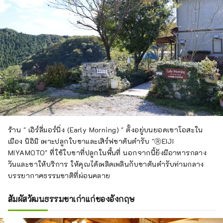
ร้าน " เอิร์ลี่มอร์นิ่ง (Early Morning) " ตั้งอยู่บนยอดเขาโอสะใน
เมือง นิอิมิ เพาะปลูกใบชาและเสิร์ฟชาต้นตำรับ "ⓇEIJI
MIYAMOTO" ที่ใช้ใบชาที่ปลูกในพื้นที่ นอกจากนี้ยังมีอาหารกลาง
วันและชาให้บริการ ให้คุณได้เพลิดเพลินกับชาต้นตำรับท่ามกลาง
บรรยากาศธรรมชาติที่ผ่อนคลาย
สัมผัสวัฒนธรรมชาเก่าแก่ของอังกฤษ