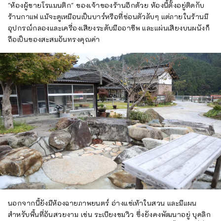
"ห้องผู้ชายโรแมนติก" ของเจ้าของร้านอีกด้วย ห้องนี้ตั้งอยู่ติดกับ
ร้านกาแฟ แม้จะดูเหมือนเป็นบาร์หรือที่ซ่อนตัวลับๆ แต่ภายในร้านมี
อุปกรณ์กลองและเครื่องเสียงระดับมืออาชีพ และแผ่นเสียงบนผนังก็
ถือเป็นของสะสมอันทรงคุณค่า
นอกจากนี้ยังมีห้องฉายภาพยนตร์ อ่างแช่เท้าในสวน และมีแผน
สำหรับพื้นที่อันสวยงาม เช่น ระเบียงชมวิว ซึ่งยังคงพัฒนาอยู่ บุคลิก