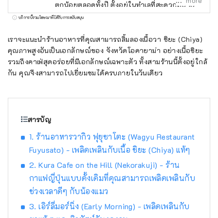
more
ตกน้อยตลอดทั้งปี ตั้งอยู่ในทำเลที่สะดวกสบาย
ระหว่างสถานที่ท่องเที่ยวชื่อดังอย่าง เกียวโต โอ
บริการนี้รวมโฆษณาที่ได้รับการสนับสนุน
ซาก้า และ ฮิโรชิมา! นอกจากนี้ยังเป็นประตูสู่
ชิโกกุผ่าน เซโตะ อีกด้วย โอคายามะยังเป็นที่รู้จัก
เราจะแนะนำร้านอาหารที่คุณสามารถลิ้มลองเนื้อวา ชิยะ (Chiya)
ในชื่อ "โอคายาม่า ผลไม้" และผลไม้ที่ได้รับ
คุณภาพสูงอันเป็นเอกลักษณ์ของ จังหวัดโอคายาม่า อย่างเนื้อชิยะ
แสงแดดในสภาพอากาศอบอุ่นของ เซโตอุจิ จะมี
รวมถึงคาเฟ่สุดอร่อยที่มีเอกลักษณ์เฉพาะตัว ทั้งสามร้านนี้ตั้งอยู่ใกล้
คุณภาพสูงสุดในแง่ของความหวาน กลิ่น และ
กัน คุณจึงสามารถไปเยี่ยมชมได้ครบภายในวันเดียว
รสชาติ คุณสามารถเพลิดเพลินกับผลไม้ตาม
ฤดูกาล เช่น พีชขาว องุ่นมัสกัต และองุ่นพิโอเน่!
โอคายามะยังเป็นที่ตั้งของสถานที่ท่องเที่ยวระดับ
โลกมากมาย เช่น Okayama Castle [ปราสาท]
สารบัญ
Okayama Korakuen Garden [สวน] หนึ่งในสาม
1. ร้านอาหารวากิว ฟุยุซาโตะ (Wagyu Restaurant
สวนที่โด่งดังที่สุดของญี่ปุ่น และ Kurashiki Bikan
Fuyusato) - เพลิดเพลินกับเนื้อ ชิยะ (Chiya) แท้ๆ
Historical Quarter [ย่าน] ซึ่งมีประวัติศาสตร์
วัฒนธรรม และศิลปะอันอุดมสมบูรณ์!
2. Kura Cafe on the Hill (Nekorakuji) - ร้าน
กาแฟญี่ปุ่นแบบดั้งเดิมที่คุณสามารถเพลิดเพลินกับ
ช่วงเวลาดีๆ กับน้องแมว
3. เอิร์ลี่มอร์นิ่ง (Early Morning) - เพลิดเพลินกับ