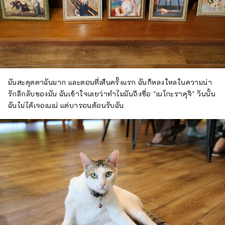
มันสะดุดตาฉันมาก และตอนที่เห็นครั้งแรก ฉันก็หลงใหลในความน่า
รักลึกลับของมัน ฉันเข้าใจเลยว่าทำไมมันถึงชื่อ "เนโกะราคุจิ" วันนั้น
ฉันไม่ได้เจอเนเน่ แต่บารอนต้อนรับฉัน