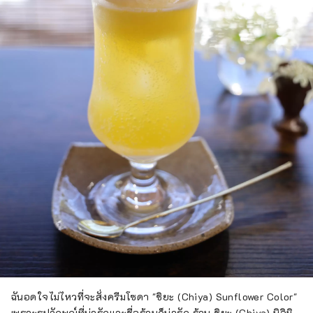
ฉันอดใจไม่ไหวที่จะสั่งครีมโซดา "ชิยะ (Chiya) Sunflower Color"
เพราะรูปลักษณ์ที่น่ารักและชื่อร้านก็น่ารัก ร้าน ชิยะ (Chiya) นิอิมิ