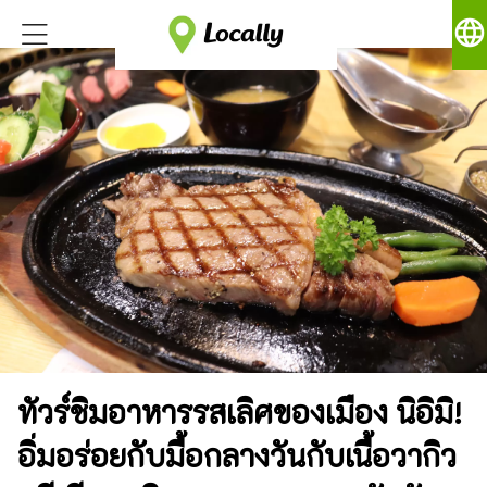
language
ทัวร์ชิมอาหารรสเลิศของเมือง นิอิมิ!
อิ่มอร่อยกับมื้อกลางวันกับเนื้อวากิว