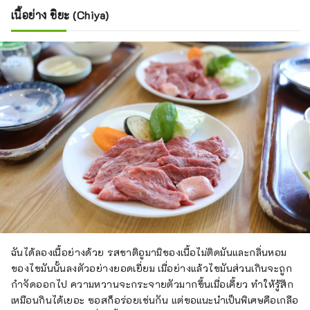
เนื้อย่าง ชิยะ (Chiya)
ฉันได้ลองเนื้อย่างด้วย รสชาติอูมามิของเนื้อไม่ติดมันและกลิ่นหอม
ของไขมันนั้นลงตัวอย่างยอดเยี่ยม เมื่อย่างแล้วไขมันส่วนเกินจะถูก
กำจัดออกไป ความหวานจะกระจายตัวมากขึ้นเมื่อเคี้ยว ทำให้รู้สึก
เหมือนกินได้เยอะ ซอสก็อร่อยเช่นกัน แต่ขอแนะนำเป็นพิเศษคือเกลือ