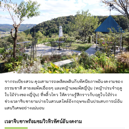
จากระเบียงสวน คุณสามารถเพลิดเพลินกับทัศนียภาพอันงดงามของ
ธรรมชาติ สายลมพัดเอื่อยๆ และหญ้าแพมพัสญี่ปุ่น (หญ้าประจำฤดู
ใบไม้ร่วงของญี่ปุ่น) ที่พลิ้วไหว ให้ความรู้สึกราวกับฤดูใบไม้ร่วง
ช่วงเวลาจิบชายามบ่ายในสวนสไตล์อังกฤษจะเป็นประสบการณ์อัน
แสนวิเศษอย่างแน่นอน
เวลาจิบชาพร้อมชมวิวทิวทัศน์อันงดงาม