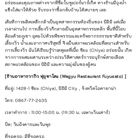
อร่อยและคุณภาพต่างจากที่ซื้อในซูเปอร์มาร์เก็ต ทางร้านมีถุงน้ำ
แข็งใส่มาให้ด้วย รับรองว่าซื้อกลับบ้านได้สบายๆ เลย
เดิมทีการผลิตเหล็กกล้าเป็นอุตสาหกรรมท้องถิ่นของ นิอิมิ แต่เมื่อ
เวลาผ่านไป การเลี้ยงวัวก็กลายเป็นอุตสาหกรรมหลัก พื้นที่นี้โอบ
ล้อมด้วยภูเขา อุดมไปด้วยพืชพรรณและทรัพยากรธรรมชาติสำหรับ
เลี้ยงวัว น้ำและอากาศบริสุทธิ์ จึงเป็นสภาพแวดล้อมที่เหมาะสำหรับ
การเลี้ยงวัว ฉันได้เรียนรู้ว่าเหตุผลที่เนื้อ ชิยะ (Chiya) อร่อยนั้น เกิด
จากการผสมผสานระหว่างประวัติศาสตร์การอนุรักษ์สายเลือด
สภาพแวดล้อมของ นิอิมิ และความมุ่งมั่นของผู้คน
[ร้านอาหารวากิว ฟุยุซาโตะ (Wagyu Restaurant Fuyusato) ]
ที่อยู่: 1428-1 ชิยะ (Chiya), นิอิมิ City , จังหวัดโอคายาม่า
โทร: 0867-77-2635
เวลาทำการ : 11:00-15:00 น. (19:30 น. เฉพาะวันเสาร์)
ปิด: วันอังคารและวันพุธ
ที่จอดรถ: มีที่จอดรถ