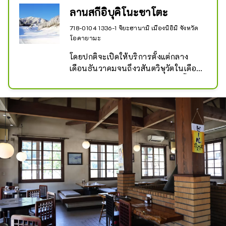
ปรับปรุงเครื่องปรับอากาศ อุปกรณ์.

ลานสกีอิบุคิโนะซาโตะ
718-0104 1336-1 จิยะฮานามิ เมืองนิอิมิ จังหวัด
คุณสามารถผ่อนคลายความเหนื่อยล้าได้
โอคายามะ
ในห้องน้ำที่กว้างขวาง น้ำร้อนที่อุดม
สมบูรณ์ และอ่างอาบน้ำที่หลากหลาย
โดยปกติจะเปิดให้บริการตั้งแต่กลาง
รวมถึงอ่างอาบน้ำแบบเปิดโล่ง คุณภาพ
เดือนธันวาคมจนถึงวสันตวิษุวัตในเดือน
ของน้ำพุร้อนประกอบด้วยไอออน
มีนาคม เรามีหลักสูตรหลากหลายตั้งแต่
ไฮโดรเจนคาร์บอเนตจำนวนมาก และ
หลักสูตรเริ่มต้นไปจนถึงหลักสูตรขั้นสูง 
ว่ากันว่าเป็น ``น้ำพุร้อนเพื่อผิวสวย'' 
นอกจากนี้ยังมีสวนสำหรับเด็ก จึงเป็นสกี
เพราะช่วยให้ผิวของคุณเรียบเนียนหลัง
รีสอร์ทที่ทั้งเด็กและผู้ใหญ่สามารถ
อาบน้ำ ไฟ LED ในอาคารส่องสว่าง
เพลิดเพลินได้
เพดานที่ปูด้วยไม้ได้สวยงามยิ่งขึ้น และ
พื้นที่พักผ่อนกว้างขวางเป็นพื้นที่ที่คุณ
สามารถผ่อนคลายและผ่อนคลายจิตใจ
และร่างกายของคุณ ที่ร้านอาหาร คุณ
สามารถเพลิดเพลินกับเนื้อวัวญี่ปุ่น
แบรนด์หายาก "เนื้อชิยะ" ในราคาที่สม
เหตุสมผลในช่วงอาหารกลางวัน รวมถึง
อาหารสไตล์ไคเซกิ เช่น ยากินิกุ และ