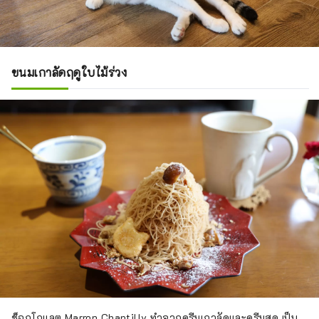
ขนมเกาลัดฤดูใบไม้ร่วง
ช็อกโกแลต Marron Chantilly ทำจากครีมเกาลัดและครีมสด เป็น