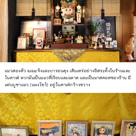
แมวสองตัว เนเนะจังและบารอนคุง เดินเตร่อย่างอิสระทั้งในร้านและ
ในคาเฟ่ พวกมันเป็นแมวที่เงียบและฉลาด และเป็นมาสคอตของร้าน มี
แท่นบูชาแมว (แผงโชว์) อยู่ในคาเฟ่กว้างขวาง