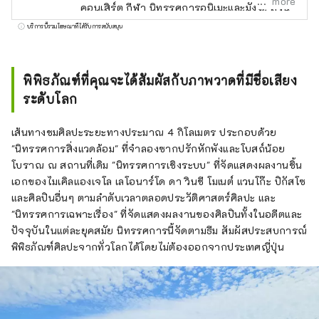
more
คอนเสิร์ต กีฬา นิทรรศการอนิเมะและมังงะ สวน
สนุก ภาพยนตร์ ละครเวที ดนตรีคลาสสิก และกิจ
บริการนี้รวมโฆษณาที่ได้รับการสนับสนุน
กรรมอื่นๆ สามารถซื้อตั๋วได้ง่ายๆ ทางออนไลน์
หรือที่ร้านสะดวกซื้อ Lawson เราหวังว่าคุณจะ
เพลิดเพลินไปกับความบันเทิงอันแสนวิเศษของ
พิพิธภัณฑ์ที่คุณจะได้สัมผัสกับภาพวาดที่มีชื่อเสียง
ญี่ปุ่น! =====คำถามที่พบบ่อย===== [ถาม] ฉัน
ระดับโลก
สามารถซื้อตั๋วประเภทใดได้บ้าง? ∟[ตอบ]
เราจำหน่ายตั๋วสำหรับความบันเทิงทุกประเภท
เส้นทางชมศิลปะระยะทางประมาณ 4 กิโลเมตร ประกอบด้วย
รวมถึงคอนเสิร์ตสดและเทศกาลดนตรีที่จัดขึ้นใน
"นิทรรศการสิ่งแวดล้อม" ที่จำลองซากปรักหักพังและโบสถ์น้อย
ประเทศญี่ปุ่น ละครเวที เช่น คาบูกิ โนห์ และละคร
โบราณ ณ สถานที่เดิม "นิทรรศการเชิงระบบ" ที่จัดแสดงผลงานชิ้น
เพลง 2.5 มิติ กิจกรรมกีฬา เช่น ซูโม่ เบสบอล
เอกของไมเคิลแองเจโล เลโอนาร์โด ดา วินชี โมเนต์ แวนโก๊ะ ปิกัสโซ
วอลเลย์บอล และสเก็ตลีลา กิจกรรมอนิเมะ
และศิลปินอื่นๆ ตามลำดับเวลาตลอดประวัติศาสตร์ศิลปะ และ
นิทรรศการศิลปะ สวนสนุก และสถานที่พักผ่อน
"นิทรรศการเฉพาะเรื่อง" ที่จัดแสดงผลงานของศิลปินทั้งในอดีตและ
หย่อนใจอื่นๆ ภาพยนตร์ คอนเสิร์ตวงออร์เคส
ปัจจุบันในแต่ละยุคสมัย นิทรรศการนี้จัดตามธีม สัมผัสประสบการณ์
ตรา บัลเลต์ และการเต้นรำ [ถาม] ฉันสามารถซื้อ
พิพิธภัณฑ์ศิลปะจากทั่วโลกได้โดยไม่ต้องออกจากประเทศญี่ปุ่น
ตั๋วได้ที่ไหน? [A] คุณสามารถจองตั๋วได้ที่
เว็บไซต์ Lawson Ticket ( https://l-
tike.com/ ) หลังจากจองแล้ว คุณสามารถรับตั๋ว
ได้ตลอด 24 ชั่วโมงที่ร้านสะดวกซื้อ Lawson ใน
ประเทศญี่ปุ่น สำหรับคำแนะนำการซื้อโดย