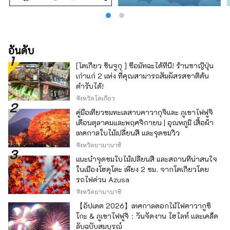
อันดับ
[โตเกียว ชินจูกุ ] ซื้อมัทฉะได้ที่นี่! ร้านชาญี่ปุ่น
เก่าแก่ 2 แห่ง ที่คุณสามารถสัมผัสรสชาติต้น
ตำรับได้!
จังหวัดโตเกียว
คู่มือเที่ยวชมทะเลสาบคาวากุจิและ ภูเขาไฟฟูจิ
เดือนตุลาคมและพฤศจิกายน | อุณหภูมิ เสื้อผ้า
เทศกาลใบไม้เปลี่ยนสี และจุดชมวิว
จังหวัดยามานาชิ
แนะนำจุดชมใบไม้เปลี่ยนสี และสถานที่น่าสนใจ
ในเมืองโฮคุโตะ เพียง 2 ชม. จากโตเกียวโดย
รถไฟด่วน Azusa
จังหวัดยามานาชิ
【อัปเดต 2026】เทศกาลดอกไม้ไฟคาวากูชิ
โกะ & ภูเขาไฟฟูจิ：วันจัดงาน ไฮไลท์ และเคล็ด
ลับฉบับสมบูรณ์