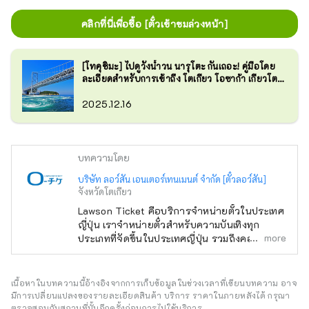
คลิกที่นี่เพื่อซื้อ [ตั๋วเข้าชมล่วงหน้า]
[โทคุชิมะ] ไปดูวังน้ำวน นารุโตะ กันเถอะ! คู่มือโดย
ละเอียดสำหรับการเข้าถึง โตเกียว โอซาก้า เกียวโต
และ โกเบ
2025.12.16
บทความโดย
บริษัท ลอว์สัน เอนเตอร์เทนเมนต์ จำกัด [ตั๋วลอว์สัน]
จังหวัดโตเกียว
Lawson Ticket คือบริการจำหน่ายตั๋วในประเทศ
ญี่ปุ่น เราจำหน่ายตั๋วสำหรับความบันเทิงทุก
more
ประเภทที่จัดขึ้นในประเทศญี่ปุ่น รวมถึงคอนเสิร์ต
กีฬา นิทรรศการอนิเมะและมังงะ สวนสนุก
ภาพยนตร์ ละครเวที ดนตรีคลาสสิก และกิจกรรม
อื่นๆ สามารถซื้อตั๋วได้ง่ายๆ ทางออนไลน์หรือที่
เนื้อหาในบทความนี้อ้างอิงจากการเก็บข้อมูลในช่วงเวลาที่เขียนบทความ อาจ
ร้านสะดวกซื้อ Lawson เราหวังว่าคุณจะ
มีการเปลี่ยนแปลงของรายละเอียดสินค้า บริการ ราคาในภายหลังได้ กรุณา
เพลิดเพลินไปกับความบันเทิงอันแสนวิเศษของ
ตรวจสอบกับสถานที่นั้นอีกครั้งก่อนการไปใช้บริการ