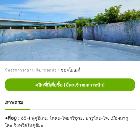
ละเอียด โปรดตรวจสอบหน้าคู่มือ ( https://l-
tike.com/guide/en/ ) [Q] Lawson Ticket
รองรับหลายภาษาหรือไม่? [A] รองรับภาษา
อังกฤษ จีนตัวย่อ จีนตัวเต็ม และเกาหลี
ของโมเนต์
นิทรรศการกลางแจ้ง: "ดอกบัว
"
คลิกที่นี่เพื่อซื้อ [บัตรเข้าชมล่วงหน้า]
ภาพรวม
◆ที่อยู่
: 65-1 ฟุคุอิเกะ, โทสะ-โทมาริอุระ, นารูโตะ-โจ, เมืองนารุ
โตะ จังหวัดโทคุชิมะ