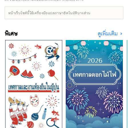
ญี่ปุ่น! =====คำถามที่พบบ่อย===== [ถาม] ฉัน
สามารถซื้อตั๋วประเภทใดได้บ้าง? ∟[ตอบ]
หน้าเว็บไซต์นี้ใช้เครื่องมือแปลภาษาอัตโนมัติบางส่วน
เราจำหน่ายตั๋วสำหรับความบันเทิงทุกประเภท
รวมถึงคอนเสิร์ตสดและเทศกาลดนตรีที่จัดขึ้นใน
ประเทศญี่ปุ่น ละครเวที เช่น คาบูกิ โนห์ และละคร
พิเศษ
ดูเพิ่มเติม
เพลง 2.5 มิติ กิจกรรมกีฬา เช่น ซูโม่ เบสบอล
วอลเลย์บอล และสเก็ตลีลา กิจกรรมอนิเมะ
นิทรรศการศิลปะ สวนสนุก และสถานที่พักผ่อน
หย่อนใจอื่นๆ ภาพยนตร์ คอนเสิร์ตวงออร์เคส
ตรา บัลเลต์ และการเต้นรำ [ถาม] ฉันสามารถซื้อ
ตั๋วได้ที่ไหน? [A] คุณสามารถจองตั๋วได้ที่
เว็บไซต์ Lawson Ticket ( https://l-tike.com/
) หลังจากจองแล้ว คุณสามารถรับตั๋วได้ตลอด
24 ชั่วโมงที่ร้านสะดวกซื้อ Lawson ในประเทศ
ญี่ปุ่น สำหรับคำแนะนำการซื้อโดยละเอียด โปรด
ตรวจสอบหน้าคู่มือ ( https://l-
tike.com/guide/en/ ) [Q] Lawson Ticket
รองรับหลายภาษาหรือไม่? [A] รองรับภาษา
อังกฤษ จีนตัวย่อ จีนตัวเต็ม และเกาหลี