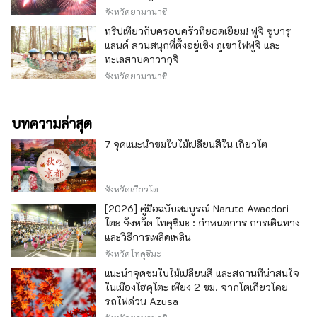
จังหวัดยามานาชิ
ทริปเที่ยวกับครอบครัวที่ยอดเยี่ยม! ฟูจิ ซูบารุ
แลนด์ สวนสนุกที่ตั้งอยู่เชิง ภูเขาไฟฟูจิ และ
ทะเลสาบคาวากุจิ
จังหวัดยามานาชิ
บทความล่าสุด
7 จุดแนะนำชมใบไม้เปลี่ยนสีใน เกียวโต
จังหวัดเกียวโต
[2026] คู่มือฉบับสมบูรณ์ Naruto Awaodori
โตะ จังหวัด โทคุชิมะ : กำหนดการ การเดินทาง
และวิธีการเพลิดเพลิน
จังหวัดโทคุชิมะ
แนะนำจุดชมใบไม้เปลี่ยนสี และสถานที่น่าสนใจ
ในเมืองโฮคุโตะ เพียง 2 ชม. จากโตเกียวโดย
รถไฟด่วน Azusa