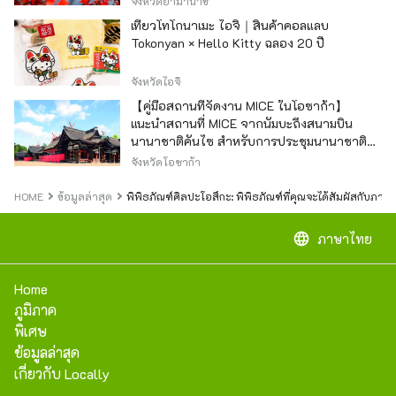
จังหวัดยามานาชิ
เที่ยวโทโกนาเมะ ไอจิ｜สินค้าคอลแลบ
Tokonyan × Hello Kitty ฉลอง 20 ปี
จังหวัดไอจิ
【คู่มือสถานที่จัดงาน MICE ในโอซาก้า】
แนะนำสถานที่ MICE จากนัมบะถึงสนามบิน
นานาชาติคันไซ สำหรับการประชุมนานาชาติ
และกิจกรรมองค์กร
จังหวัดโอซาก้า
HOME
ข้อมูลล่าสุด
พิพิธภัณฑ์ศิลปะโอสึกะ: พิพิธภัณฑ์ที่คุณจะได้สัมผัสกับภาพว
language
ภาษาไทย
Home
ภูมิภาค
พิเศษ
ข้อมูลล่าสุด
เกี่ยวกับ Locally