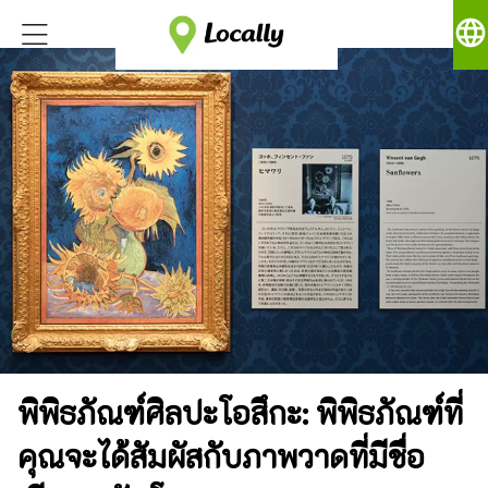
language
พิพิธภัณฑ์ศิลปะโอสึกะ: พิพิธภัณฑ์ที่
คุณจะได้สัมผัสกับภาพวาดที่มีชื่อ