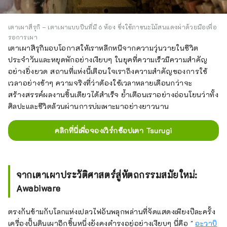
เตาเผาสึรุกิ – เตาเผาแบบปีนที่มี 6 ห้อง ซึ่งใช้ภาชนะไม้สนแดงผ่าด้วยมือเพื่อ
รอการเผา
เตาเผาสึรุกิมอบโอกาสให้เราหลีกหนีจากความวุ่นวายในชีวิต
ประจำวันและหยุดพักอย่างเงียบๆ ในยุคที่ความเร็วมีความสำคัญ
อย่างยิ่งยวด สถานที่แห่งนี้เตือนใจเราถึงความสำคัญของการใช้
เวลาอย่างช้าๆ ความจริงที่ว่าต้องใช้เวลาหลายเดือนกว่าจะ
สร้างสรรค์ผลงานชิ้นเดียวได้สำเร็จ ย้ำเตือนเราอย่างอ่อนโยนว่าทั้ง
ศิลปะและชีวิตล้วนผ่านการบ่มเพาะมาอย่างยาวนาน
คลิกที่นี่เพื่อจองเวิร์กช็อปเตา Tsurugi
จากเตาเผาประวัติศาสตร์สู่หัตถกรรมสมัยใหม่:
Awabiware
ตรงกันข้ามกับโลกแห่งเปลวไฟอันพลุกพล่านที่จัดแสดงเพียงปีละครั้ง
เครื่องปั้นดินเผาอีกชิ้นหนึ่งยังคงดำรงอยู่อย่างเงียบๆ นี่คือ "
อะวาบิ