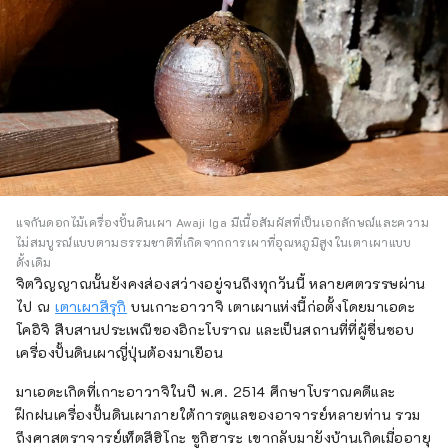
แจกันดอกไม้เครื่องปั้นดินเผา Awaji Iga มีเนื้อสัมผัสที่เป็นเอกลักษณ์และความ
ไม่สมบูรณ์แบบตามธรรมชาติที่เกิดจากการเผาที่อุณหภูมิสูงในเตาเผาแบบ
ดั้งเดิม
จิตวิญญาณนั้นยังคงส่องสว่างอยู่จนถึงทุกวันนี้ หลายศตวรรษผ่าน
ไป ณ
เตาเผาสึรุกิ
บนเกาะอาวาจิ เตาเผาแห่งนี้ก่อตั้งโดยมาเอดะ
โคอิจิ สืบสานประเพณีของอิกะโบราณ และเป็นสถานที่ที่ผู้ชื่นชอบ
เครื่องปั้นดินเผาญี่ปุ่นต้องมาเยือน
มาเอดะเกิดที่เกาะอาวาจิในปี พ.ศ. 2514 ศึกษาโบราณคดีและ
ฝึกฝนเครื่องปั้นดินเผาภายใต้การดูแลของอาจารย์หลายท่าน รวม
ถึงศาสตราจารย์เท็ตสึฮิโกะ ซูกิฮาระ เขากลับมายังบ้านเกิดเมื่ออายุ