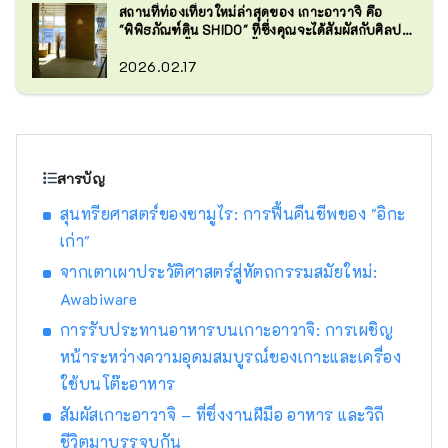
สถานที่ท่องเที่ยวใหม่ล่าสุดของ เกาะอาวาจิ คือ
"พิพิธภัณฑ์ดิน SHIDO" ที่ซึ่งคุณจะได้สัมผัสกับศิลปะ
จากดินและลิ้มลองสมูทตี้จากดินแสนอร่อย
2026.02.17
สารบัญ
สุนทรียศาสตร์ของซามูไร: การฟื้นคืนชีพของ "อิกะ
เก่า"
จากเตาเผาประวัติศาสตร์สู่หัตถกรรมสมัยใหม่:
Awabiware
การรับประทานอาหารบนเกาะอาวาจิ: การเผชิญ
หน้าระหว่างความอุดมสมบูรณ์ของเกาะและเครื่อง
ใช้บนโต๊ะอาหาร
สัมผัสเกาะอาวาจิ – ที่ซึ่งงานฝีมือ อาหาร และวิถี
ชีวิตมาบรรจบกัน