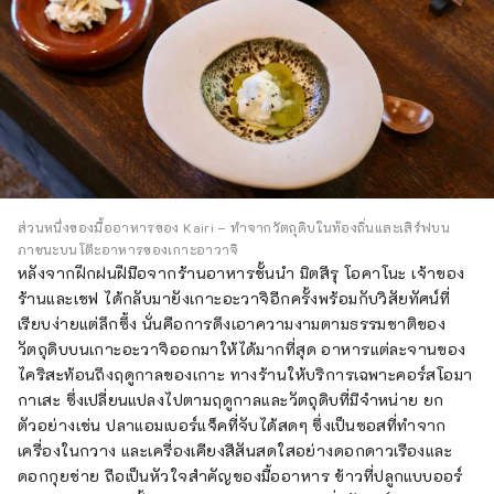
ส่วนหนึ่งของมื้ออาหารของ Kairi – ทำจากวัตถุดิบในท้องถิ่นและเสิร์ฟบน
ภาชนะบนโต๊ะอาหารของเกาะอาวาจิ
หลังจากฝึกฝนฝีมือจากร้านอาหารชั้นนำ มิตสึรุ โอคาโนะ เจ้าของ
ร้านและเชฟ ได้กลับมายังเกาะอะวาจิอีกครั้งพร้อมกับวิสัยทัศน์ที่
เรียบง่ายแต่ลึกซึ้ง นั่นคือการดึงเอาความงามตามธรรมชาติของ
วัตถุดิบบนเกาะอะวาจิออกมาให้ได้มากที่สุด อาหารแต่ละจานของ
ไคริสะท้อนถึงฤดูกาลของเกาะ ทางร้านให้บริการเฉพาะคอร์สโอมา
กาเสะ ซึ่งเปลี่ยนแปลงไปตามฤดูกาลและวัตถุดิบที่มีจำหน่าย ยก
ตัวอย่างเช่น ปลาแอมเบอร์แจ็คที่จับได้สดๆ ซึ่งเป็นซอสที่ทำจาก
เครื่องในกวาง และเครื่องเคียงสีสันสดใสอย่างดอกดาวเรืองและ
ดอกกุยช่าย ถือเป็นหัวใจสำคัญของมื้ออาหาร ข้าวที่ปลูกแบบออร์