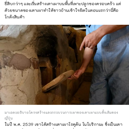
ยี่สิบกว่าๆ และเริ่มสร้างเตาเผาบนพื้นที่เพาะปลูกของครอบครัว แต่
ด้วยขนาดของเตาเผาทำให้ชาวบ้านเข้าใจผิดในตอนแรกว่านี่คือ
โกดังสินค้า
มาเอดะอธิบายโครงสร้างและกระบวนการเผาของเตาเผาแบบดั้งเดิมของ
ญี่ปุ่น
ในปี พ.ศ. 2539 เขาได้สร้างเตาเผาโรคุดัน โนโบริกามะ ซึ่งเป็นเตา