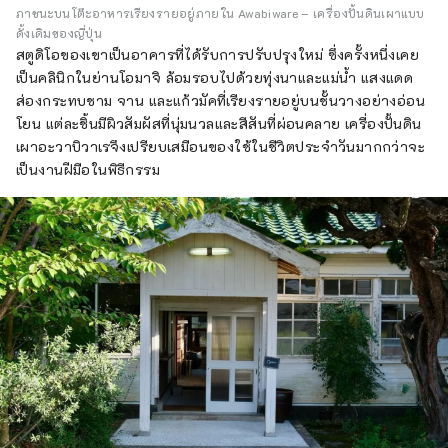
ภาชนะบนโต๊ะอาหารเรียงรายอยู่ภายใน Awabiware – เครื่องปั้นดินเผาแบบ
ดั้งเดิมของญี่ปุ่น
สตูดิโอของเขาเป็นอาคารที่ได้รับการปรับปรุงใหม่ ซึ่งครั้งหนึ่งเคย
เป็นคลินิกในย่านโอมาจิ ล้อมรอบไปด้วยทุ่งนาและแม่น้ำ แสงแดด
ส่องกระทบชาม จาน และแก้วมัคที่เรียงรายอยู่บนชั้นวางอย่างอ่อน
โยน แต่ละชิ้นมีผิวสัมผัสที่นุ่มนวลและสีสันที่ผ่อนคลาย เครื่องปั้นดิน
เผาอะวาบิวาเรจึงเปรียบเสมือนของใช้ในชีวิตประจำวันมากกว่าจะ
เป็นงานฝีมือในพิธีกรรม