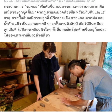
Maeda เตรียมไม้สนแดงผ่ามือสำหรับการเผาแบบดั้งเดิมของเตาเผา
กระบวนการ "รอคอย" เริ่มต้นขึ้นก่อนการเผาเตาเผานานมาก ดิน
เหนียวจะถูกขุดขึ้นมาจากภูเขาและนวดด้วยมือ พร้อมกับหินและแร่
ธาตุ จากนั้นดินเหนียวจะถูกทิ้งไว้กลางแจ้ง ตากแดด ตากฝน และ
น้ำค้างแข็ง เป็นเวลาหลายปี บางครั้งนานถึงสิบปี เพื่อให้ดินเหนียว
สุกเต็มที่ ไม่มีการเคลือบผิวใดๆ ทั้งสิ้น ผลลัพธ์สุดท้ายขึ้นอยู่กับเปลว
ไฟของเตาเผาเพียงอย่างเดียว