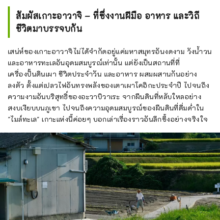
สัมผัสเกาะอาวาจิ – ที่ซึ่งงานฝีมือ อาหาร และวิถี
ชีวิตมาบรรจบกัน
เสน่ห์ของเกาะอาวาจิไม่ได้จำกัดอยู่แค่มหาสมุทรอันงดงาม วังน้ำวน
และอาหารทะเลอันอุดมสมบูรณ์เท่านั้น แต่ยังเป็นสถานที่ที่
เครื่องปั้นดินเผา ชีวิตประจำวัน และอาหาร ผสมผสานกันอย่าง
ลงตัว ตั้งแต่เปลวไฟอันทรงพลังของเตาเผาโคอิกะประจำปี ไปจนถึง
ความงามอันบริสุทธิ์ของอะวาบิวาเระ จากผืนดินที่หลับใหลอย่าง
สงบเงียบบนภูเขา ไปจนถึงความอุดมสมบูรณ์ของผืนดินที่ดื่มด่ำใน
"ไมล์ทะเล" เกาะแห่งนี้ค่อยๆ บอกเล่าเรื่องราวอันลึกซึ้งอย่างจริงใจ