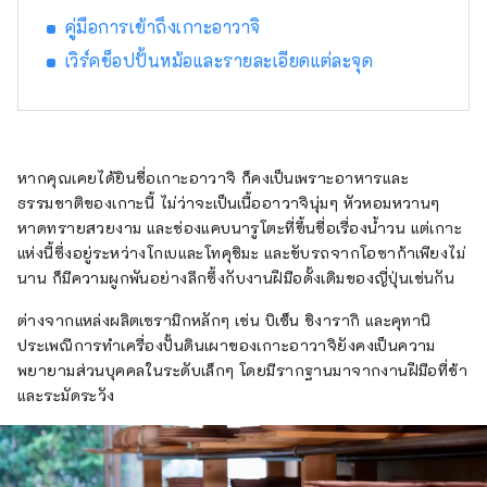
คู่มือการเข้าถึงเกาะอาวาจิ
เวิร์คช็อปปั้นหม้อและรายละเอียดแต่ละจุด
หากคุณเคยได้ยินชื่อเกาะอาวาจิ ก็คงเป็นเพราะอาหารและ
ธรรมชาติของเกาะนี้ ไม่ว่าจะเป็นเนื้ออาวาจินุ่มๆ หัวหอมหวานๆ
หาดทรายสวยงาม และช่องแคบนารูโตะที่ขึ้นชื่อเรื่องน้ำวน แต่เกาะ
แห่งนี้ซึ่งอยู่ระหว่างโกเบและโทคุชิมะ และขับรถจากโอซาก้าเพียงไม่
นาน ก็มีความผูกพันอย่างลึกซึ้งกับงานฝีมือดั้งเดิมของญี่ปุ่นเช่นกัน
ต่างจากแหล่งผลิตเซรามิกหลักๆ เช่น บิเซ็น ชิงารากิ และคุทานิ
ประเพณีการทำเครื่องปั้นดินเผาของเกาะอาวาจิยังคงเป็นความ
พยายามส่วนบุคคลในระดับเล็กๆ โดยมีรากฐานมาจากงานฝีมือที่ช้า
และระมัดระวัง