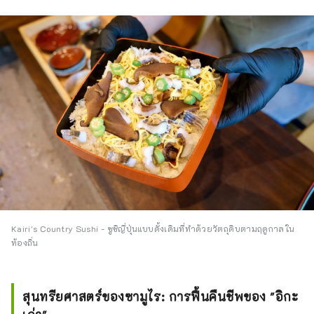
Kairi's Country Sushi - ซูชิญี่ปุ่นแบบดั้งเดิมที่ทำด้วยวัตถุดิบตามฤดูกาลใน
ท้องถิ่น
สุนทรียศาสตร์ของซามูไร: การฟื้นคืนชีพของ "อิกะ