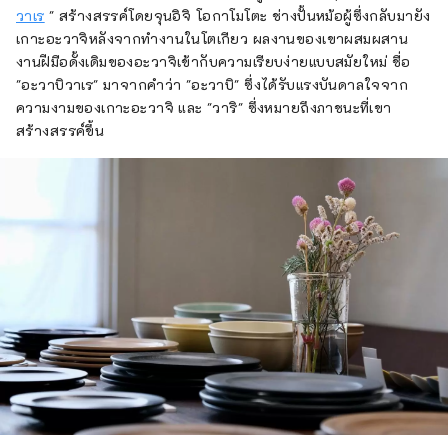
วาเร
" สร้างสรรค์โดยจุนอิจิ โอกาโมโตะ ช่างปั้นหม้อผู้ซึ่งกลับมายัง
เกาะอะวาจิหลังจากทำงานในโตเกียว ผลงานของเขาผสมผสาน
งานฝีมือดั้งเดิมของอะวาจิเข้ากับความเรียบง่ายแบบสมัยใหม่ ชื่อ
"อะวาบิวาเร" มาจากคำว่า "อะวาบิ" ซึ่งได้รับแรงบันดาลใจจาก
ความงามของเกาะอะวาจิ และ "วาริ" ซึ่งหมายถึงภาชนะที่เขา
สร้างสรรค์ขึ้น