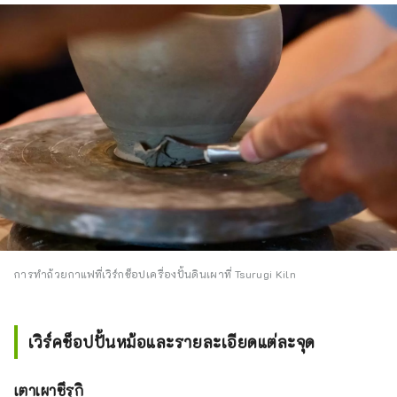
การทำถ้วยกาแฟที่เวิร์กช็อปเครื่องปั้นดินเผาที่ Tsurugi Kiln
เวิร์คช็อปปั้นหม้อและรายละเอียดแต่ละจุด
เตาเผาซึรุกิ