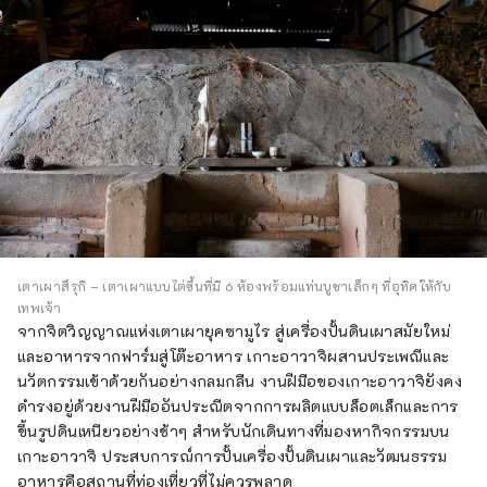
เตาเผาสึรุกิ – เตาเผาแบบไต่ขึ้นที่มี 6 ห้องพร้อมแท่นบูชาเล็กๆ ที่อุทิศให้กับ
เทพเจ้า
จากจิตวิญญาณแห่งเตาเผายุคซามูไร สู่เครื่องปั้นดินเผาสมัยใหม่
และอาหารจากฟาร์มสู่โต๊ะอาหาร เกาะอาวาจิผสานประเพณีและ
นวัตกรรมเข้าด้วยกันอย่างกลมกลืน งานฝีมือของเกาะอาวาจิยังคง
ดำรงอยู่ด้วยงานฝีมืออันประณีตจากการผลิตแบบล็อตเล็กและการ
ขึ้นรูปดินเหนียวอย่างช้าๆ สำหรับนักเดินทางที่มองหากิจกรรมบน
เกาะอาวาจิ ประสบการณ์การปั้นเครื่องปั้นดินเผาและวัฒนธรรม
อาหารคือสถานที่ท่องเที่ยวที่ไม่ควรพลาด