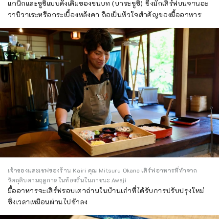
แกนิกและซูชิแบบดั้งเดิมของชนบท (บาระซูชิ) ซึ่งมักเสิร์ฟบนจานอะ
วาบิวาเระหรือกระเบื้องหลังคา ถือเป็นหัวใจสำคัญของมื้ออาหาร
เจ้าของและเชฟของร้าน Kairi คุณ Mitsuru Okano เสิร์ฟอาหารที่ทำจาก
วัตถุดิบตามฤดูกาลในท้องถิ่นในภาชนะ Awaji
มื้ออาหารจะเสิร์ฟรอบเตาถ่านในบ้านเก่าที่ได้รับการปรับปรุงใหม่
ซึ่งเวลาเหมือนผ่านไปช้าลง