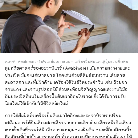
สมาชิก Awabiware กำลังเคลือบภาชนะ – เครื่องปั้นดินเผาญี่ปุ่นแบบดั้งเดิม
สุนทรียศาสตร์ของอะวาบิแวร์ (Awabiware) เน้นความสง่างามและ
ประณีต มั่นคงแต่เบาสบาย โดดเด่นด้วยสีสันอ่อนหวาน เส้นสาย
สะอาดตา และพื้นผิวด้าน เครื่องใช้ในชีวิตประจำวัน เช่น ถ้วยชา
จานแกง และจานรูปดอกไม้ ล้วนสะท้อนจิตวิญญาณแห่งงานฝีมือ
อันประณีตที่พบในเครื่องปั้นดินเผาอิกะโบราณ ซึ่งได้รับการปรับ
โฉมใหม่ให้เข้ากับวิถีชีวิตสมัยใหม่
การได้สัมผัสทั้งเครื่องปั้นดินเผาโคอิกะและอะวาบิวาเร เปรียบ
เสมือนการได้ยินเสียงสองเสียงจากเกาะเดียวกัน เสียงหนึ่งคือเสียง
แบบดั้งเดิมที่ชวนให้นึกถึงความอบอุ่นของผืนดิน ขณะที่อีกเสียงหนึ่ง
คือเสียงที่ล้ำสมัยและร่วมสมัย ทั้งสองแง่มุมนี้มาบรรจบกันเพื่อเผยให้