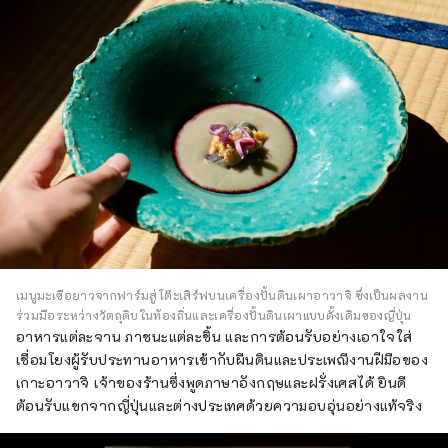
เมนูมะเขือยาวจากฟาร์มสู่โต๊ะเสิร์ฟบนเครื่องปั้นดินเผาอาวาจิ ซึ่งเป็นผลงาน
ร่วมมือระหว่างวัตถุดิบในท้องถิ่นและเครื่องปั้นดินเผาแบบดั้งเดิมของญี่ปุ่น
อาหารแต่ละจาน ภาชนะแต่ละชิ้น และการต้อนรับอย่างเอาใจใส่
เชื่อมโยงผู้รับประทานอาหารเข้ากับผืนดินและประเพณีงานฝีมือของ
เกาะอาวาจิ เจ้าของร้านซึ่งพูดภาษาอังกฤษและฝรั่งเศสได้ ยินดี
ต้อนรับแขกจากญี่ปุ่นและต่างประเทศด้วยความอบอุ่นอย่างแท้จริง