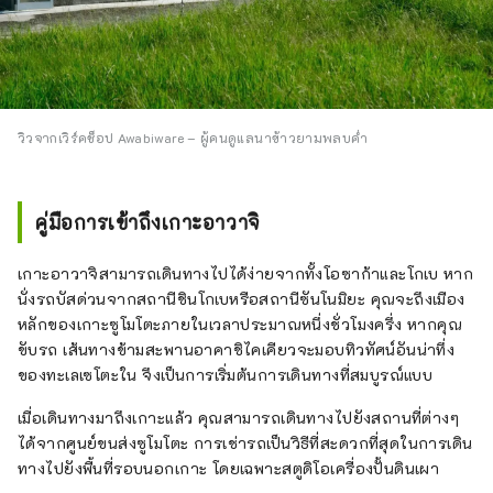
วิวจากเวิร์คช็อป Awabiware – ผู้คนดูแลนาข้าวยามพลบค่ำ
คู่มือการเข้าถึงเกาะอาวาจิ
เกาะอาวาจิสามารถเดินทางไปได้ง่ายจากทั้งโอซาก้าและโกเบ หาก
นั่งรถบัสด่วนจากสถานีชินโกเบหรือสถานีซันโนมิยะ คุณจะถึงเมือง
หลักของเกาะซูโมโตะภายในเวลาประมาณหนึ่งชั่วโมงครึ่ง หากคุณ
ขับรถ เส้นทางข้ามสะพานอาคาชิไคเคียวจะมอบทิวทัศน์อันน่าทึ่ง
ของทะเลเซโตะใน จึงเป็นการเริ่มต้นการเดินทางที่สมบูรณ์แบบ
เมื่อเดินทางมาถึงเกาะแล้ว คุณสามารถเดินทางไปยังสถานที่ต่างๆ
ได้จากศูนย์ขนส่งซูโมโตะ การเช่ารถเป็นวิธีที่สะดวกที่สุดในการเดิน
ทางไปยังพื้นที่รอบนอกเกาะ โดยเฉพาะสตูดิโอเครื่องปั้นดินเผา