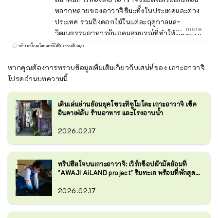
หลากหลายของอาวาจิชิมะทั้งในประเทศและต่าง
ประเทศ รวมถึงดอกไม้ในแต่ละฤดูกาลและ
more
วัฒนธรรมอาหารอันอุดมสมบูรณ์ที่ทำให้ที่นี่ได้รับ
ฉายาว่า "มิกโกคุ"
บริการนี้รวมโฆษณาที่ได้รับการสนับสนุน
หากคุณต้องการทราบข้อมูลเพิ่มเติมเกี่ยวกับเสน่ห์ของ เกาะอาวาจิ
โปรดอ่านบทความนี้
เดินเล่นย่านย้อนยุคโชวะที่ซูโมโตะ เกาะอาวาจิ เช็ค
อินคาเฟ่ลับ ร้านอาหาร และโรงอาบน้ำ
2026.02.17
ทริปฮีลใจบนเกาะอาวาจิ: เวิร์กช็อปผ้ามัดย้อมที่
"AWAJI AiLAND project" ริมทะเล พร้อมที่พักสุด
ผ่อนคลาย
2026.02.17