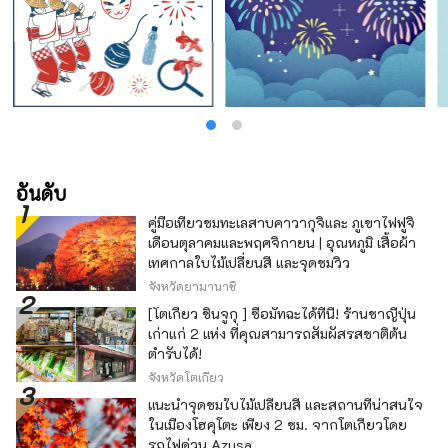
อันดับ
คู่มือเที่ยวชมทะเลสาบคาวากุจิและ ภูเขาไฟฟูจิ
เดือนตุลาคมและพฤศจิกายน | อุณหภูมิ เสื้อผ้า
เทศกาลใบไม้เปลี่ยนสี และจุดชมวิว
จังหวัดยามานาชิ
[โตเกียว ชินจูกุ ] ซื้อมัทฉะได้ที่นี่! ร้านชาญี่ปุ่น
เก่าแก่ 2 แห่ง ที่คุณสามารถสัมผัสรสชาติต้น
ตำรับได้!
จังหวัดโตเกียว
แนะนำจุดชมใบไม้เปลี่ยนสี และสถานที่น่าสนใจ
ในเมืองโฮคุโตะ เพียง 2 ชม. จากโตเกียวโดย
รถไฟด่วน Azusa