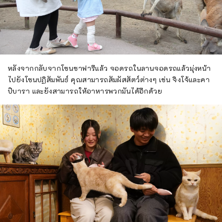
หลังจากกลับจากโซนซาฟารีแล้ว จอดรถในลานจอดรถแล้วมุ่งหน้า
ไปยังโซนปฏิสัมพันธ์ คุณสามารถสัมผัสสัตว์ต่างๆ เช่น จิงโจ้และคา
ปิบารา และยังสามารถให้อาหารพวกมันได้อีกด้วย