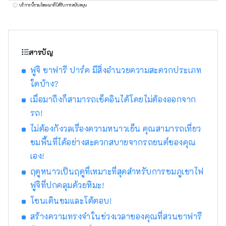
สิงโต เสืออามูร์ และยีราฟ อาศัยอยู่กันอย่าง
บริการนี้รวมโฆษณาที่ได้รับการสนับสนุน
อิสระ สวนสาธารณะแห่งนี้แบ่งออกเป็นโซน
ซาฟารีและโซนปฏิสัมพันธ์ ซึ่งคุณสามารถใช้เวลา
สังเกตและโต้ตอบกับสัตว์ในสภาพแวดล้อมทาง
ธรรมชาติได้
สารบัญ
ฟูจิ ซาฟารี ปาร์ค มีสิ่งอำนวยความสะดวกประเภท
ใดบ้าง?
เมื่อมาถึงก็สามารถเช็คอินได้โดยไม่ต้องออกจาก
รถ!
ไม่ต้องกังวลเรื่องความหนาวเย็น คุณสามารถเที่ยว
ชมพื้นที่ได้อย่างสะดวกสบายจากรถยนต์ของคุณ
เอง!
ฤดูหนาวเป็นฤดูที่เหมาะที่สุดสำหรับการชมภูเขาไฟ
ฟูจิที่ปกคลุมด้วยหิมะ!
โซนเดินชมและโต้ตอบ!
สร้างความทรงจำในช่วงเวลาของคุณที่สวนซาฟารี