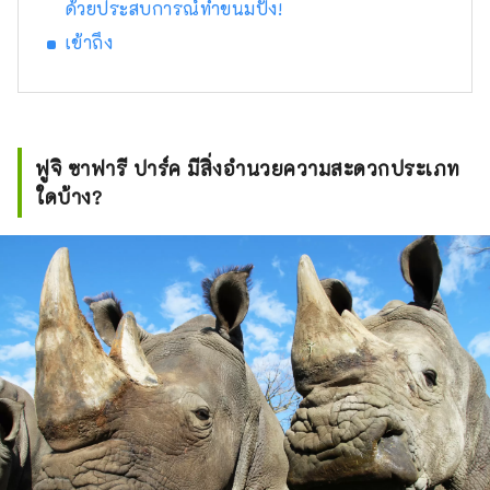
ด้วยประสบการณ์ทำขนมปัง!
เข้าถึง
ฟูจิ ซาฟารี ปาร์ค มีสิ่งอำนวยความสะดวกประเภท
ใดบ้าง?