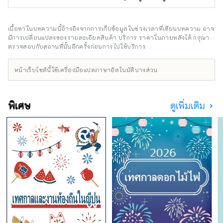
ประมาณ 800 ตัวจาก 60 สายพันธุ์ เช่น สิงโต
เสืออามูร์ และยีราฟ อาศัยอยู่กันอย่างอิสระ สวน
สาธารณะแห่งนี้แบ่งออกเป็นโซนซาฟารีและโซน
เนื้อหาในบทความนี้อ้างอิงจากการเก็บข้อมูลในช่วงเวลาที่เขียนบทความ อาจ
ปฏิสัมพันธ์ ซึ่งคุณสามารถใช้เวลาสังเกตและ
มีการเปลี่ยนแปลงของรายละเอียดสินค้า บริการ ราคาในภายหลังได้ กรุณา
โต้ตอบกับสัตว์ในสภาพแวดล้อมทางธรรมชาติได้
ตรวจสอบกับสถานที่นั้นอีกครั้งก่อนการไปใช้บริการ
หน้าเว็บไซต์นี้ใช้เครื่องมือแปลภาษาอัตโนมัติบางส่วน
พิเศษ
ดูเพิ่มเติม