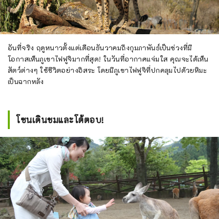
อันที่จริง ฤดูหนาวตั้งแต่เดือนธันวาคมถึงกุมภาพันธ์เป็นช่วงที่มี
โอกาสเห็นภูเขาไฟฟูจิมากที่สุด! ในวันที่อากาศแจ่มใส คุณจะได้เห็น
สัตว์ต่างๆ ใช้ชีวิตอย่างอิสระ โดยมีภูเขาไฟฟูจิที่ปกคลุมไปด้วยหิมะ
เป็นฉากหลัง
โซนเดินชมและโต้ตอบ!