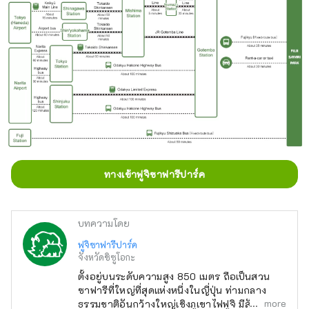
ทางเข้าฟูจิซาฟารีปาร์ค
บทความโดย
ฟูจิซาฟารีปาร์ค
จังหวัดชิซูโอกะ
ตั้งอยู่บนระดับความสูง 850 เมตร ถือเป็นสวน
ซาฟารีที่ใหญ่ที่สุดแห่งหนึ่งในญี่ปุ่น ท่ามกลาง
more
ธรรมชาติอันกว้างใหญ่เชิงภูเขาไฟฟูจิ มีสัตว์ต่างๆ