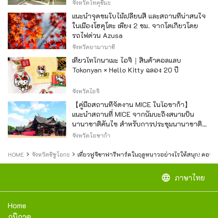
จังหวัดโทคุชิมะ
แนะนำจุดชมใบไม้เปลี่ยนสี และสถานที่น่าสนใจ
ในเมืองโฮคุโตะ เพียง 2 ชม. จากโตเกียวโดย
รถไฟด่วน Azusa
จังหวัดยามานาชิ
เที่ยวโทโกนาเมะ ไอจิ｜สินค้าคอลแลบ
Tokonyan × Hello Kitty ฉลอง 20 ปี
จังหวัดไอจิ
【คู่มือสถานที่จัดงาน MICE ในโอซาก้า】
แนะนำสถานที่ MICE จากนัมบะถึงสนามบิน
นานาชาติคันไซ สำหรับการประชุมนานาชาติ
และกิจกรรมองค์กร
จังหวัดโอซาก้า
HOME
จังหวัดชิซูโอกะ
เที่ยวฟูจิซาฟารีพาร์คในฤดูหนาวอย่างไรให้สนุก! คอร์ส
language
ภาษาไทย
Home
ภูมิภาค