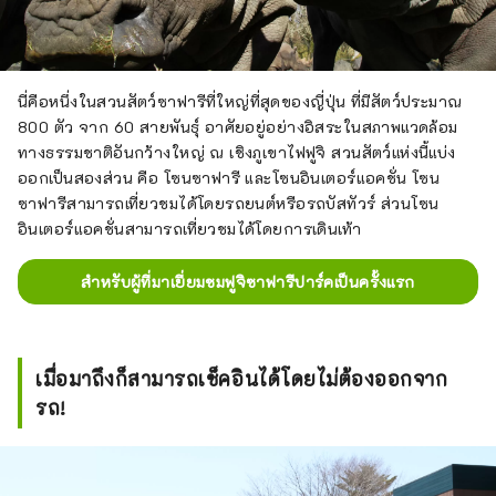
นี่คือหนึ่งในสวนสัตว์ซาฟารีที่ใหญ่ที่สุดของญี่ปุ่น ที่มีสัตว์ประมาณ
800 ตัว จาก 60 สายพันธุ์ อาศัยอยู่อย่างอิสระในสภาพแวดล้อม
ทางธรรมชาติอันกว้างใหญ่ ณ เชิงภูเขาไฟฟูจิ สวนสัตว์แห่งนี้แบ่ง
ออกเป็นสองส่วน คือ โซนซาฟารี และโซนอินเตอร์แอคชั่น โซน
ซาฟารีสามารถเที่ยวชมได้โดยรถยนต์หรือรถบัสทัวร์ ส่วนโซน
อินเตอร์แอคชั่นสามารถเที่ยวชมได้โดยการเดินเท้า
สำหรับผู้ที่มาเยี่ยมชมฟูจิซาฟารีปาร์คเป็นครั้งแรก
เมื่อมาถึงก็สามารถเช็คอินได้โดยไม่ต้องออกจาก
รถ!