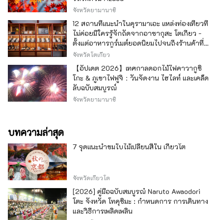
จังหวัดยามานาชิ
12 สถานที่แนะนำในคุรามาเอะ แหล่งท่องเที่ยวที่
ไม่ค่อยมีใครรู้จักถัดจากอาซากุสะ โตเกียว -
ตั้งแต่อาหารกูร์เมต์ยอดนิยมไปจนถึงร้านค้าที่มี
เอกลักษณ์ -
จังหวัดโตเกียว
【อัปเดต 2026】เทศกาลดอกไม้ไฟคาวากูชิ
โกะ & ภูเขาไฟฟูจิ：วันจัดงาน ไฮไลท์ และเคล็ด
ลับฉบับสมบูรณ์
จังหวัดยามานาชิ
บทความล่าสุด
7 จุดแนะนำชมใบไม้เปลี่ยนสีใน เกียวโต
จังหวัดเกียวโต
[2026] คู่มือฉบับสมบูรณ์ Naruto Awaodori
โตะ จังหวัด โทคุชิมะ : กำหนดการ การเดินทาง
และวิธีการเพลิดเพลิน