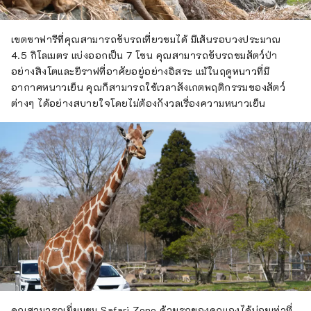
เขตซาฟารีที่คุณสามารถขับรถเที่ยวชมได้ มีเส้นรอบวงประมาณ
4.5 กิโลเมตร แบ่งออกเป็น 7 โซน คุณสามารถขับรถชมสัตว์ป่า
อย่างสิงโตและยีราฟที่อาศัยอยู่อย่างอิสระ แม้ในฤดูหนาวที่มี
อากาศหนาวเย็น คุณก็สามารถใช้เวลาสังเกตพฤติกรรมของสัตว์
ต่างๆ ได้อย่างสบายใจโดยไม่ต้องกังวลเรื่องความหนาวเย็น
คุณสามารถเยี่ยมชม Safari Zone ด้วยรถของคุณเองได้บ่อยเท่าที่