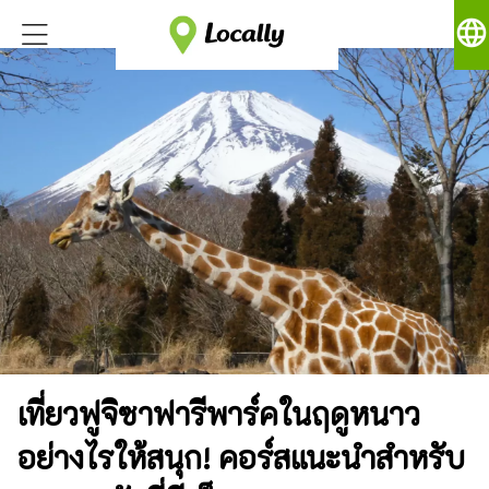
language
เที่ยวฟูจิซาฟารีพาร์คในฤดูหนาว
อย่างไรให้สนุก! คอร์สแนะนำสำหรับ