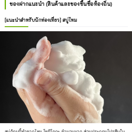
ของฝากแนะนำ (สินค้าและของขึ้นชื่อท้องถิ่น)
[แนะนำสำหรับนักท่องเที่ยว] สบู่ไหม
สบู่ก้อนนี้ทำจากไหม โทมิโอกะ จำนวนมาก ส่วนประกอบโปรตีนใน