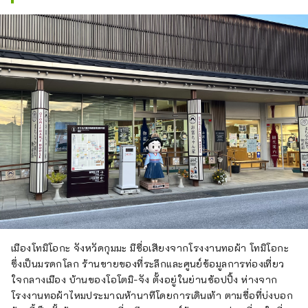
เมืองโทมิโอกะ จังหวัดกุมมะ มีชื่อเสียงจากโรงงานทอผ้า โทมิโอกะ
ซึ่งเป็นมรดกโลก ร้านขายของที่ระลึกและศูนย์ข้อมูลการท่องเที่ยว
ใจกลางเมือง บ้านของโอโตมิ-จัง ตั้งอยู่ในย่านช้อปปิ้ง ห่างจาก
โรงงานทอผ้าไหมประมาณห้านาทีโดยการเดินเท้า ตามชื่อที่บ่งบอก