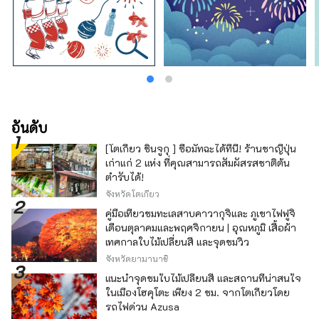
อันดับ
[โตเกียว ชินจูกุ ] ซื้อมัทฉะได้ที่นี่! ร้านชาญี่ปุ่น
เก่าแก่ 2 แห่ง ที่คุณสามารถสัมผัสรสชาติต้น
ตำรับได้!
จังหวัดโตเกียว
คู่มือเที่ยวชมทะเลสาบคาวากุจิและ ภูเขาไฟฟูจิ
เดือนตุลาคมและพฤศจิกายน | อุณหภูมิ เสื้อผ้า
เทศกาลใบไม้เปลี่ยนสี และจุดชมวิว
จังหวัดยามานาชิ
แนะนำจุดชมใบไม้เปลี่ยนสี และสถานที่น่าสนใจ
ในเมืองโฮคุโตะ เพียง 2 ชม. จากโตเกียวโดย
รถไฟด่วน Azusa