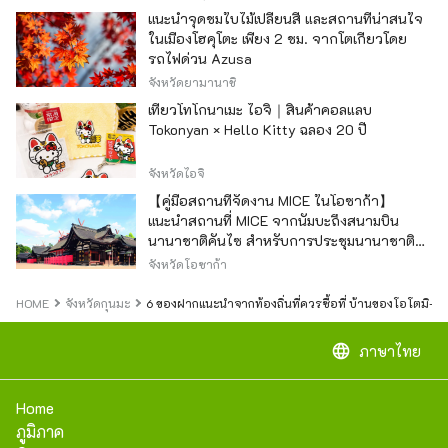
แนะนำจุดชมใบไม้เปลี่ยนสี และสถานที่น่าสนใจ
ในเมืองโฮคุโตะ เพียง 2 ชม. จากโตเกียวโดย
รถไฟด่วน Azusa
จังหวัดยามานาชิ
เที่ยวโทโกนาเมะ ไอจิ｜สินค้าคอลแลบ
Tokonyan × Hello Kitty ฉลอง 20 ปี
จังหวัดไอจิ
【คู่มือสถานที่จัดงาน MICE ในโอซาก้า】
แนะนำสถานที่ MICE จากนัมบะถึงสนามบิน
นานาชาติคันไซ สำหรับการประชุมนานาชาติ
และกิจกรรมองค์กร
จังหวัดโอซาก้า
HOME
จังหวัดกุนมะ
6 ของฝากแนะนำจากท้องถิ่นที่ควรซื้อที่ บ้านของโอโตมิ-จั
language
ภาษาไทย
Home
ภูมิภาค