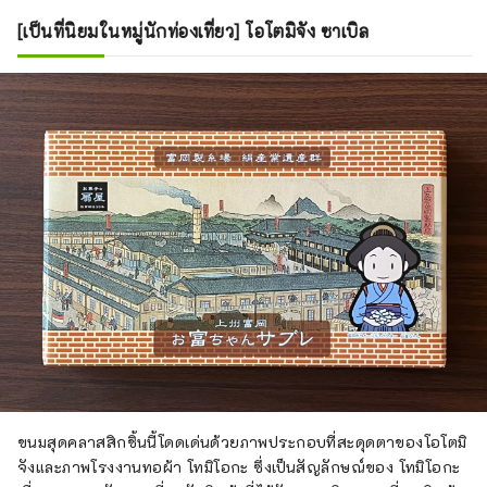
[เป็นที่นิยมในหมู่นักท่องเที่ยว] โอโตมิจัง ซาเบิล
ขนมสุดคลาสสิกชิ้นนี้โดดเด่นด้วยภาพประกอบที่สะดุดตาของโอโตมิ
จังและภาพโรงงานทอผ้า โทมิโอกะ ซึ่งเป็นสัญลักษณ์ของ โทมิโอกะ