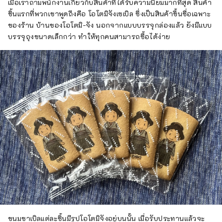
เมื่อเราถามพนักงานเกี่ยวกับสินค้าที่ได้รับความนิยมมากที่สุด สินค้า
ชิ้นแรกที่พวกเขาพูดถึงคือ โอโตมิจังเซเบิล ซึ่งเป็นสินค้าขึ้นชื่อเฉพาะ
ของร้าน บ้านของโอโตมิ-จัง นอกจากแบบบรรจุกล่องแล้ว ยังมีแบบ
บรรจุถุงขนาดเล็กกว่า ทำให้ทุกคนสามารถซื้อได้ง่าย
ขนมซาเบิลแต่ละชิ้นมีรูปโอโตมิจังอยู่บนนั้น เมื่อรับประทานแล้วจะ