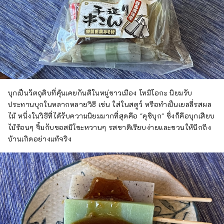
บุกเป็นวัตถุดิบที่คุ้นเคยกันดีในหมู่ชาวเมือง โทมิโอกะ นิยมรับ
ประทานบุกในหลากหลายวิธี เช่น ใส่ในสตูว์ หรือทำเป็นเยลลี่รสผล
ไม้ หนึ่งในวิธีที่ได้รับความนิยมมากที่สุดคือ "คุชิบุก" ซึ่งก็คือบุกเสียบ
ไม้ร้อนๆ จิ้มกับซอสมิโซะหวานๆ รสชาติเรียบง่ายและชวนให้นึกถึง
บ้านเกิดอย่างแท้จริง