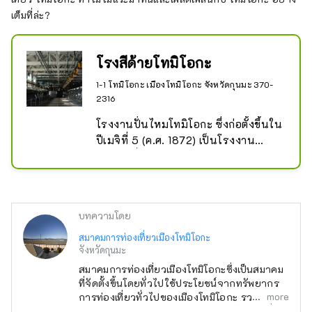
เต็มที่ล่ะ?
โรงสีด้ายโทมิโอกะ
1-1 โทมิโอกะ เมืองโทมิโอกะ จังหวัดกุนมะ 370-
2316
โรงงานปั่นไหมโทมิโอกะ ซึ่งก่อตั้งขึ้นใน
ปีเมจิที่ 5 (ค.ศ. 1872) เป็นโรงงาน
ต้นแบบที่บริหารโดยรัฐบาล และมี
บทบาทสำคัญในการขับเคลื่อนการ
พัฒนาอุตสาหกรรมสมัยใหม่ของญี่ปุ่น 
อาคารอิฐแดงต่าง ๆ เช่น อาคารเก็บรัง
บทความโดย
ไหมฝั่งตะวันออกและตะวันตก รวมถึง
อาคารปั่นไหม ยังคงได้รับการอนุรักษ์ไว้
สมาคมการท่องเที่ยวเมืองโทมิโอกะ
จังหวัดกุนมะ
จนถึงปัจจุบัน ทำให้ผู้มาเยือนได้สัมผัส
ถึงประวัติศาสตร์ของงานหัตถ
สมาคมการท่องเที่ยวเมืองโทมิโอกะซึ่งเป็นสมาคม
ที่จัดตั้งขึ้นโดยทั่วไปใช้ประโยชน์จากทรัพยากร
อุตสาหกรรมอย่างใกล้ชิด

more
การท่องเที่ยวทั่วไปของเมืองโทมิโอกะ รวมถึงโรง
ทอผ้าไหมโทมิโอกะและภูเขา จุดมุ่งหมายคือเพื่อ