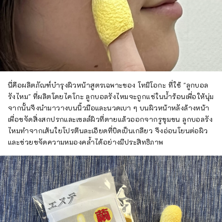
นี่คือผลิตภัณฑ์บำรุงผิวหน้าสูตรเฉพาะของ โทมิโอกะ ที่ใช้ "ลูกบอล
รังไหม" ที่ผลิตโดยไคโกะ ลูกบอลรังไหมจะถูกแช่ในน้ำร้อนเพื่อให้นุ่ม
จากนั้นจึงนำมาวางบนนิ้วมือและนวดเบา ๆ บนผิวหน้าหลังล้างหน้า
เพื่อขจัดสิ่งสกปรกและเซลล์ผิวที่ตายแล้วออกจากรูขุมขน ลูกบอลรัง
ไหมทำจากเส้นใยโปรตีนละเอียดที่บิดเป็นเกลียว จึงอ่อนโยนต่อผิว
และช่วยขจัดความหมองคล้ำได้อย่างมีประสิทธิภาพ