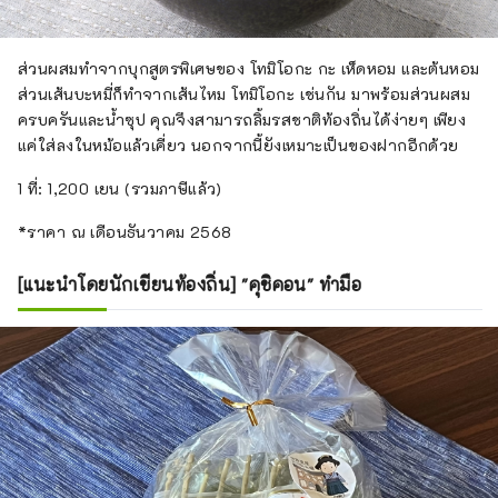
ส่วนผสมทำจากบุกสูตรพิเศษของ โทมิโอกะ กะ เห็ดหอม และต้นหอม
ส่วนเส้นบะหมี่ก็ทำจากเส้นไหม โทมิโอกะ เช่นกัน มาพร้อมส่วนผสม
ครบครันและน้ำซุป คุณจึงสามารถลิ้มรสชาติท้องถิ่นได้ง่ายๆ เพียง
แค่ใส่ลงในหม้อแล้วเคี่ยว นอกจากนี้ยังเหมาะเป็นของฝากอีกด้วย
1 ที่: 1,200 เยน (รวมภาษีแล้ว)
*ราคา ณ เดือนธันวาคม 2568
[แนะนำโดยนักเขียนท้องถิ่น] "คุชิคอน" ทำมือ