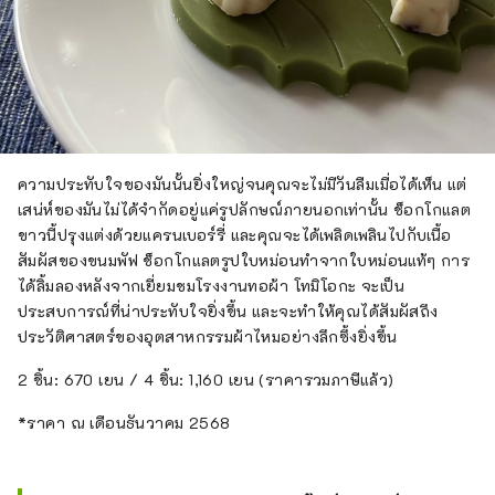
ความประทับใจของมันนั้นยิ่งใหญ่จนคุณจะไม่มีวันลืมเมื่อได้เห็น แต่
เสน่ห์ของมันไม่ได้จำกัดอยู่แค่รูปลักษณ์ภายนอกเท่านั้น ช็อกโกแลต
ขาวนี้ปรุงแต่งด้วยแครนเบอร์รี่ และคุณจะได้เพลิดเพลินไปกับเนื้อ
สัมผัสของขนมพัฟ ช็อกโกแลตรูปใบหม่อนทำจากใบหม่อนแท้ๆ การ
ได้ลิ้มลองหลังจากเยี่ยมชมโรงงานทอผ้า โทมิโอกะ จะเป็น
ประสบการณ์ที่น่าประทับใจยิ่งขึ้น และจะทำให้คุณได้สัมผัสถึง
ประวัติศาสตร์ของอุตสาหกรรมผ้าไหมอย่างลึกซึ้งยิ่งขึ้น
2 ชิ้น: 670 เยน / 4 ชิ้น: 1,160 เยน (ราคารวมภาษีแล้ว)
*ราคา ณ เดือนธันวาคม 2568