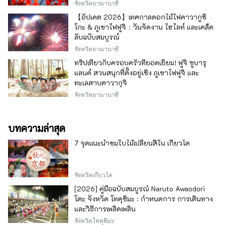
จังหวัดยามานาชิ
【อัปเดต 2026】เทศกาลดอกไม้ไฟคาวากูชิ
โกะ & ภูเขาไฟฟูจิ：วันจัดงาน ไฮไลท์ และเคล็ด
ลับฉบับสมบูรณ์
จังหวัดยามานาชิ
ทริปเที่ยวกับครอบครัวที่ยอดเยี่ยม! ฟูจิ ซูบารุ
แลนด์ สวนสนุกที่ตั้งอยู่เชิง ภูเขาไฟฟูจิ และ
ทะเลสาบคาวากุจิ
จังหวัดยามานาชิ
บทความล่าสุด
7 จุดแนะนำชมใบไม้เปลี่ยนสีใน เกียวโต
จังหวัดเกียวโต
[2026] คู่มือฉบับสมบูรณ์ Naruto Awaodori
โตะ จังหวัด โทคุชิมะ : กำหนดการ การเดินทาง
และวิธีการเพลิดเพลิน
จังหวัดโทคุชิมะ