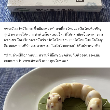
ชาวเมือง โทมิโอกะ ซึ่งเป็นแหล่งทำนาเลี้ยงไหมและปั่นไหมที่เจริญ
รุ่งเรือง ต่างให้ความสำคัญกับหนอนไหมที่ให้ผลผลิตเป็นอาหารแก่
พวกเขา โดยเรียกพวกมันว่า "โอไคโกะซามะ" "ไคโกะ โนะ โอโคคุ"
คือขนมหวานที่จำลองภาพของ "โอไคโกะซามะ" ได้อย่างสมจริง
*ด้านล่างนี้คือภาพขนมหวานที่มีลักษณะคล้ายกับตัวอ่อนของเม่น
ทะเลมาก โปรดระมัดระวังหากคุณไม่ชอบ*