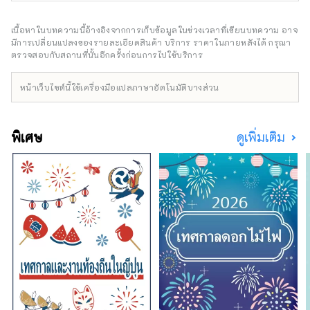
ในปี ค.ศ. 2014 โรงงานแห่งนี้ได้รับการ
เพิ่มจำนวนผู้คนที่มีปฏิสัมพันธ์และการพัฒนา
ขึ้นทะเบียนเป็นแหล่งมรดกโลกทาง
เศรษฐกิจท้องถิ่นโดย ส่งเสริมการท่องเที่ยวโดย
เนื้อหาในบทความนี้อ้างอิงจากการเก็บข้อมูลในช่วงเวลาที่เขียนบทความ อาจ
วัฒนธรรม และเป็นแหล่งท่องเที่ยวยอด
ส่งเสริมการพัฒนาภูมิภาค
มีการเปลี่ยนแปลงของรายละเอียดสินค้า บริการ ราคาในภายหลังได้ กรุณา
นิยมที่สามารถเดินเที่ยวชมรอบเมือง 
ตรวจสอบกับสถานที่นั้นอีกครั้งก่อนการไปใช้บริการ
พร้อมเรียนรู้เส้นทางการปฏิวัติ
อุตสาหกรรมของญี่ปุ่นไปพร้อมกันได้
หน้าเว็บไซต์นี้ใช้เครื่องมือแปลภาษาอัตโนมัติบางส่วน
พิเศษ
ดูเพิ่มเติม