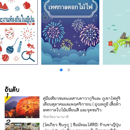
อันดับ
คู่มือเที่ยวชมทะเลสาบคาวากุจิและ ภูเขาไฟฟูจิ
เดือนตุลาคมและพฤศจิกายน | อุณหภูมิ เสื้อผ้า
เทศกาลใบไม้เปลี่ยนสี และจุดชมวิว
จังหวัดยามานาชิ
[โตเกียว ชินจูกุ ] ซื้อมัทฉะได้ที่นี่! ร้านชาญี่ปุ่น