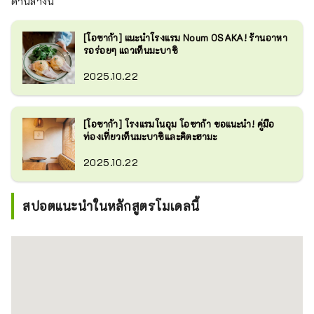
ด้านล่างนี้
[โอซาก้า] แนะนำโรงแรม Noum OSAKA! ร้านอาหา
รอร่อยๆ แถวเท็นมะบาชิ
2025.10.22
[โอซาก้า] โรงแรมโนอุม โอซาก้า ขอแนะนำ! คู่มือ
ท่องเที่ยวเท็นมะบาชิและคิตะฮามะ
2025.10.22
สปอตแนะนำในหลักสูตรโมเดลนี้