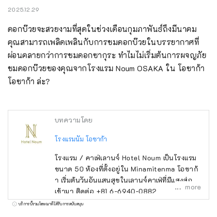
2025.12.29
ดอกบ๊วยจะสวยงามที่สุดในช่วงเดือนกุมภาพันธ์ถึงมีนาคม 
คุณสามารถเพลิดเพลินกับการชมดอกบ๊วยในบรรยากาศที่
ผ่อนคลายกว่าการชมดอกซากุระ ทำไมไม่เริ่มต้นการผจญภัย
ชมดอกบ๊วยของคุณจากโรงแรม Noum OSAKA ใน โอซาก้า 
โอซาก้า ล่ะ?
บทความโดย
โรงแรมนัม โอซาก้า
โรงแรม / คาเฟ่เลานจ์ Hotel Noum เป็นโรงแรม
ขนาด 50 ห้องที่ตั้งอยู่ใน Minamitenma โอซาก้
า เริ่มต้นวันอันแสนสุขในเลานจ์คาเฟ่ที่มีแสงส่อง
more
เข้ามา ติดต่อ +81 6-6940-0882
noum.osaka@no-um.jp
บริการนี้รวมโฆษณาที่ได้รับการสนับสนุน