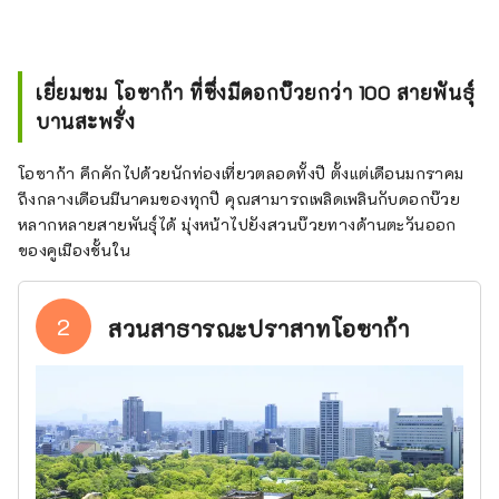
เยี่ยมชม โอซาก้า ที่ซึ่งมีดอกบ๊วยกว่า 100 สายพันธุ์
บานสะพรั่ง
โอซาก้า คึกคักไปด้วยนักท่องเที่ยวตลอดทั้งปี ตั้งแต่เดือนมกราคม
ถึงกลางเดือนมีนาคมของทุกปี คุณสามารถเพลิดเพลินกับดอกบ๊วย
หลากหลายสายพันธุ์ได้ มุ่งหน้าไปยังสวนบ๊วยทางด้านตะวันออก
ของคูเมืองชั้นใน
2
สวนสาธารณะปราสาทโอซาก้า