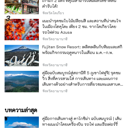
เก่าแก่ 2 แห่ง ที่คุณสามารถสัมผัสรสชาติต้น
ตำรับได้!
จังหวัดโตเกียว
แนะนำจุดชมใบไม้เปลี่ยนสี และสถานที่น่าสนใจ
ในเมืองโฮคุโตะ เพียง 2 ชม. จากโตเกียวโดย
รถไฟด่วน Azusa
จังหวัดยามานาชิ
Fujiten Snow Resort: เพลิดเพลินกับหิมะและสกี
พร้อมกิจกรรมฤดูหนาวในเดือน ม.ค.–ก.พ.
จังหวัดยามานาชิ
คู่มือฉบับสมบูรณ์สู่สถานีที่ 5 ภูเขาไฟฟูจิ| จุดชม
วิว สิ่งที่ควรสวมใส่ การเดินทาง และแผนการ
เดินทางตัวอย่างสำหรับการเที่ยวชมทะเลสาบคา
วากุจิ
จังหวัดยามานาชิ
บทความล่าสุด
คู่มือการเดินทางสู่ คาโกชิม่า ฉบับสมบูรณ์ | เส้น
ทางแนะนำโดยเครื่องบิน รถไฟ และเรือเฟอร์รี่