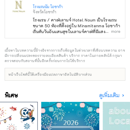
โรงแรมนัม โอซาก้า
จังหวัดโอซาก้า
โรงแรม / คาเฟ่เลานจ์ Hotel Noum เป็นโรงแรม
ขนาด 50 ห้องที่ตั้งอยู่ใน Minamitenma โอซาก้า
more
เริ่มต้นวันอันแสนสุขในเลานจ์คาเฟ่ที่มีแสงส่องเข้า
มา ติดต่อ +81 6-6940-0882
noum.osaka@no-um.jp
เนื้อหาในบทความนี้อ้างอิงจากการเก็บข้อมูลในช่วงเวลาที่เขียนบทความ อาจ
มีการเปลี่ยนแปลงของรายละเอียดสินค้า บริการ ราคาในภายหลังได้ กรุณา
ตรวจสอบกับสถานที่นั้นอีกครั้งก่อนการไปใช้บริการ
หน้าเว็บไซต์นี้ใช้เครื่องมือแปลภาษาอัตโนมัติบางส่วน
พิเศษ
ดูเพิ่มเติม