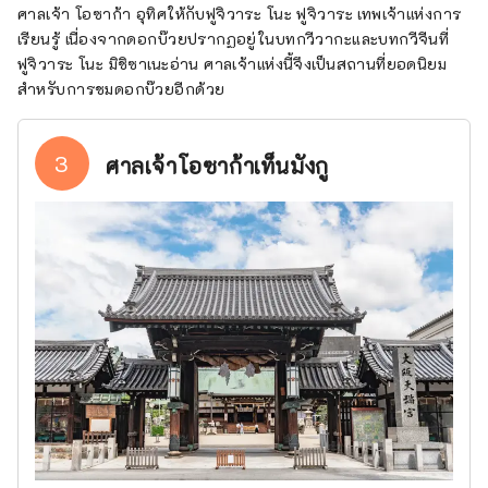
ศาลเจ้า โอซาก้า อุทิศให้กับฟูจิวาระ โนะ ฟูจิวาระ เทพเจ้าแห่งการ
เรียนรู้ เนื่องจากดอกบ๊วยปรากฏอยู่ในบทกวีวากะและบทกวีจีนที่
ฟูจิวาระ โนะ มิชิซาเนะอ่าน ศาลเจ้าแห่งนี้จึงเป็นสถานที่ยอดนิยม
สำหรับการชมดอกบ๊วยอีกด้วย
3
ศาลเจ้าโอซาก้าเท็นมังกู