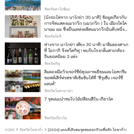
จังหวัดคาโกชิมะ
[นั่งรถไฟจาก นาโกย่า 30 นาที] ข้อมูลเกี่ยวกับ
การจัดแสดงแมวกวัก (แมวกวัก ) ใน เมืองโทโค
นาเมะ เมะ ซึ่งเป็นแหล่งผลิตแมวกวักอันดับหนึ่ง
ของญี่ปุ่น
จังหวัดไอจิ
ห่างจาก นาโกย่า เพียง 30 นาที! มาลิ้มลองสาเก
ที่ โอกากิ จังหวัดกิฟุ ! พบกับโรงกลั่นสาเกท้อง
ถิ่นยอดนิยม 3 แห่ง
จังหวัดกิฟุ
ลิ้มลองเนื้อวัวเจอร์ซีย์คุณภาพเยี่ยมและไอศกรีม
ซอฟต์เสิร์ฟรสชาติเข้มข้นได้ที่ "ฮิรุเซ็น เจอร์ซี่
แลนด์"
จังหวัดโอคายาม่า
7 จุดแนะนำชมใบไม้เปลี่ยนสีใน เกียวโต
จังหวัดเกียวโต
HOME
จังหวัดโอซาก้า
[2026] แผนที่เดินชมจุดชมดอกบ๊วยชื่อดัง โอซาก้า!