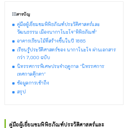
นอกจากนี้ เมืองนี้ยังจัดงานเทศกาลศิลปะร่วม
สมัยนานาชาตินากาโนโจ เบียนนาเล่ ซึ่งจัดขึ้น
สารบัญ
ทุกสองปี เราจะมาแนะนำเสน่ห์ของเมืองนากาโน
คู่มือผู้เยี่ยมชมพิพิธภัณฑ์ประวัติศาสตร์และ
โจกัน
วัฒนธรรม เมืองนากาโนะโจ"พิพิธภัณฑ์"
อาคารเรียนไม้ที่สร้างขึ้นในปี 1885
เรียนรู้ประวัติศาสตร์ของ นากาโนะโจ ผ่านเอกสาร
กว่า 7,000 ฉบับ
นิทรรศการพิเศษประจำฤดูกาล "นิทรรศการ
เทศกาลตุ๊กตา"
ข้อมูลการเข้าถึง
สรุป
คู่มือผู้เยี่ยมชมพิพิธภัณฑ์ประวัติศาสตร์และ