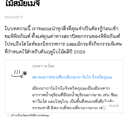
ไม้สมัยเมจิ
2026.02.17
ในบทความนี้ เราจะแนะนำทุกสิ่งที่คุณจำเป็นต้องรู้ก่อนเข้า
ชมพิพิธภัณฑ์ ตั้งแต่คุณค่าทางสถาปัตยกรรมของพิพิธภัณฑ์ 
ไปจนถึงไฮไลท์ของนิทรรศการ และแม้กระทั่งกิจกรรมพิเศษ
ที่กำหนดไว้สำหรับต้นฤดูใบไม้ผลิปี 2026
บทความโดย
สมาคมการท่องเที่ยวเมืองนากาโนโจ จังหวัดกุนมะ
เมืองนากาโนโจในจังหวัดกุนมะเป็นเมืองตาก
อากาศน้ำพุร้อนที่มีบ่อน้ำพุร้อนมากมาย เช่น ชิมะ
ซาวันโด และโรคุโกะ เป็นพื้นที่ชนบทที่เต็มไปด้วย
more
ธรรมชาติ มีสถานที่ท่องเที่ยวมากมาย เช่น
ทะเลสาบโนโซริ โยชิกาฮิระ และสวนชัตสึโบมิโง
บริการนี้รวมโฆษณาที่ได้รับการสนับสนุน
เกะ ยังคงมีกิจกรรมและวัฒนธรรมโบราณ เช่น
เทศกาลโทริโออิและเทศกาลกิองหลงเหลืออยู่