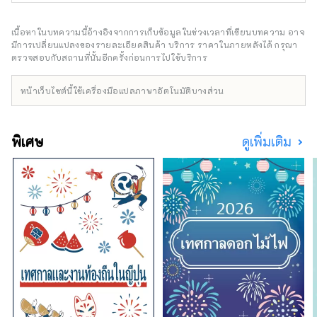
ธรรมชาติ มีสถานที่ท่องเที่ยวมากมาย เช่น
ทะเลสาบโนโซริ โยชิกาฮิระ และสวนชัตสึโบมิโง
เกะ ยังคงมีกิจกรรมและวัฒนธรรมโบราณ เช่น
เนื้อหาในบทความนี้อ้างอิงจากการเก็บข้อมูลในช่วงเวลาที่เขียนบทความ อาจ
เทศกาลโทริโออิและเทศกาลกิองหลงเหลืออยู่
มีการเปลี่ยนแปลงของรายละเอียดสินค้า บริการ ราคาในภายหลังได้ กรุณา
นอกจากนี้ เมืองนี้ยังจัดงานเทศกาลศิลปะร่วมสมัย
ตรวจสอบกับสถานที่นั้นอีกครั้งก่อนการไปใช้บริการ
นานาชาตินากาโนโจ เบียนนาเล่ ซึ่งจัดขึ้นทุกสอง
ปี เราจะมาแนะนำเสน่ห์ของเมืองนากาโนโจกัน
หน้าเว็บไซต์นี้ใช้เครื่องมือแปลภาษาอัตโนมัติบางส่วน
พิเศษ
ดูเพิ่มเติม