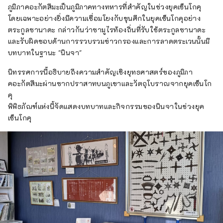
ภูมิภาคอะกัตสึมะเป็นภูมิภาคทางทหารที่สำคัญในช่วงยุคเซ็นโกคุ
โดยเฉพาะอย่างยิ่งมีความเชื่อมโยงกับขุนศึกในยุคเซ็นโกคุอย่าง
ตระกูลซานาดะ กล่าวกันว่าซามูไรท้องถิ่นที่รับใช้ตระกูลซานาดะ
และรับผิดชอบด้านการรวบรวมข่าวกรองและการลาดตระเวนนั้นมี
บทบาทในฐานะ "นินจา"
นิทรรศการนี้อธิบายถึงความสำคัญเชิงยุทธศาสตร์ของภูมิภา
คอะกัตสึมะผ่านซากปราสาทบนภูเขาและวัตถุโบราณจากยุคเซ็นโก
คุ
พิพิธภัณฑ์แห่งนี้จัดแสดงบทบาทและกิจกรรมของนินจาในช่วงยุค
เซ็นโกคุ