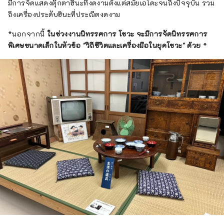
มีการจัดแสดงตุ๊กตาฮินะที่งดงามตั้งแต่สมัยเอโดะจนถึงปัจจุบัน รวม
ถึงเครื่องประดับฮินะที่ประณีตงดงาม
*นอกจากนี้
ในช่วงงานนิทรรศการ โชวะ จะมีการจัดนิทรรศการ
พิเศษขนาดเล็กในหัวข้อ "วิถีชีวิตและเครื่องมือในยุคโชวะ" ด้วย
*