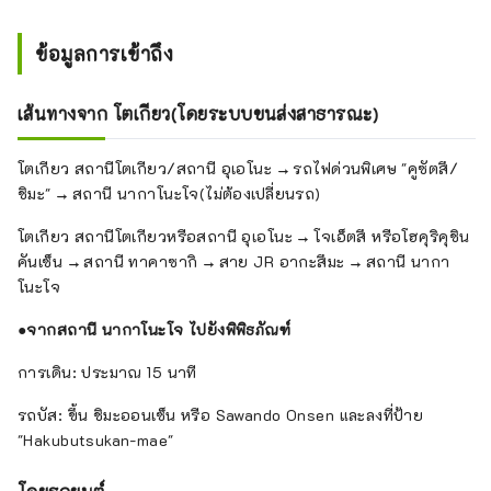
ข้อมูลการเข้าถึง
เส้นทางจาก โตเกียว(โดยระบบขนส่งสาธารณะ)
โตเกียว สถานีโตเกียว/สถานี อุเอโนะ → รถไฟด่วนพิเศษ "คูซัตสึ/
ชิมะ" → สถานี นากาโนะโจ(ไม่ต้องเปลี่ยนรถ)
โตเกียว สถานีโตเกียวหรือสถานี อุเอโนะ → โจเอ็ตสึ หรือโฮคุริคุชิน
คันเซ็น → สถานี ทาคาซากิ → สาย JR อากะสึมะ → สถานี นากา
โนะโจ
●จากสถานี นากาโนะโจ ไปยังพิพิธภัณฑ์
การเดิน: ประมาณ 15 นาที
รถบัส: ขึ้น ชิมะออนเซ็น หรือ Sawando Onsen และลงที่ป้าย
"Hakubutsukan-mae"