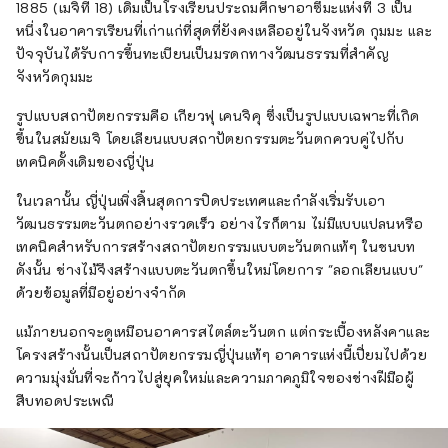
1885 (เมจิที่ 18) เดิมเป็นโรงเรียนประถมศึกษาอาซึมะแห่งที่ 3 เป็น
หนึ่งในอาคารเรียนที่เก่าแก่ที่สุดที่ยังคงเหลืออยู่ในจังหวัด กุมมะ และ
ปัจจุบันได้รับการขึ้นทะเบียนเป็นมรดกทางวัฒนธรรมที่สำคัญ
จังหวัดกุมมะ
รูปแบบสถาปัตยกรรมคือ เกียวฟุ เคนจิคุ ซึ่งเป็นรูปแบบเฉพาะที่เกิด
ขึ้นในสมัยเมจิ โดยเลียนแบบสถาปัตยกรรมตะวันตกควบคู่ไปกับ
เทคนิคดั้งเดิมของญี่ปุ่น
ในเวลานั้น ญี่ปุ่นเพิ่งสิ้นสุดการปิดประเทศและกำลังเริ่มรับเอา
วัฒนธรรมตะวันตกอย่างรวดเร็ว อย่างไรก็ตาม ไม่มีแบบแปลนหรือ
เทคนิคสำหรับการสร้างสถาปัตยกรรมแบบตะวันตกแท้ๆ ในชนบท
ดังนั้น ช่างไม้จึงสร้างแบบตะวันตกขึ้นใหม่โดยการ "ลอกเลียนแบบ"
ด้วยข้อมูลที่มีอยู่อย่างจำกัด
แม้ภายนอกจะดูเหมือนอาคารสไตล์ตะวันตก แต่กระเบื้องหลังคาและ
โครงสร้างนั้นเป็นสถาปัตยกรรมญี่ปุ่นแท้ๆ อาคารแห่งนี้เปี่ยมไปด้วย
ความมุ่งมั่นที่จะก้าวไปสู่ยุคใหม่และความภาคภูมิใจของช่างฝีมือผู้
สืบทอดประเพณี