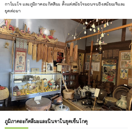
กาโนะโจ และภูมิภาคอะกัตสึมะ ตั้งแต่สมัยโจมอนจนถึงสมัยเมจิและ
ยุคต่อมา
ภูมิภาคอะกัตสึมะและนินจาในยุคเซ็นโกคุ