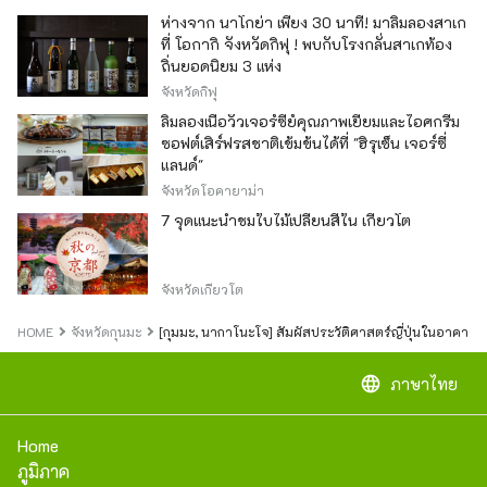
ห่างจาก นาโกย่า เพียง 30 นาที! มาลิ้มลองสาเก
ที่ โอกากิ จังหวัดกิฟุ ! พบกับโรงกลั่นสาเกท้อง
ถิ่นยอดนิยม 3 แห่ง
จังหวัดกิฟุ
ลิ้มลองเนื้อวัวเจอร์ซีย์คุณภาพเยี่ยมและไอศกรีม
ซอฟต์เสิร์ฟรสชาติเข้มข้นได้ที่ "ฮิรุเซ็น เจอร์ซี่
แลนด์"
จังหวัดโอคายาม่า
7 จุดแนะนำชมใบไม้เปลี่ยนสีใน เกียวโต
จังหวัดเกียวโต
HOME
จังหวัดกุนมะ
[กุมมะ, นากาโนะโจ] สัมผัสประวัติศาสตร์ญี่ปุ่นในอาคารเร
language
ภาษาไทย
Home
ภูมิภาค