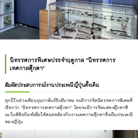
นิทรรศการพิเศษประจำฤดูกาล "นิทรรศการ
เทศกาลตุ๊กตา"
สัมผัสประสบการณ์งานประเพณีญี่ปุ่นดั้งเดิม
ทุกปีในช่วงเดือนกุมภาพันธ์ถึงมีนาคม จะมีการจัดนิทรรศการพิเศษที่
เรียกว่า "นิทรรศการเทศกาลตุ๊กตา" โดยจะมีการจัดแสดงตุ๊กตาฮิ
นะในพิพิธภัณฑ์เพื่อให้สอดคล้องกับงานเทศกาลตุ๊กตาซึ่งเป็นประเพณี
ของญี่ปุ่น