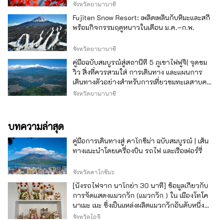
จังหวัดยามานาชิ
Fujiten Snow Resort: เพลิดเพลินกับหิมะและสกี
พร้อมกิจกรรมฤดูหนาวในเดือน ม.ค.–ก.พ.
จังหวัดยามานาชิ
คู่มือฉบับสมบูรณ์สู่สถานีที่ 5 ภูเขาไฟฟูจิ| จุดชม
วิว สิ่งที่ควรสวมใส่ การเดินทาง และแผนการ
เดินทางตัวอย่างสำหรับการเที่ยวชมทะเลสาบคา
วากุจิ
จังหวัดยามานาชิ
บทความล่าสุด
คู่มือการเดินทางสู่ คาโกชิม่า ฉบับสมบูรณ์ | เส้น
ทางแนะนำโดยเครื่องบิน รถไฟ และเรือเฟอร์รี่
จังหวัดคาโกชิมะ
[นั่งรถไฟจาก นาโกย่า 30 นาที] ข้อมูลเกี่ยวกับ
การจัดแสดงแมวกวัก (แมวกวัก ) ใน เมืองโทโค
นาเมะ เมะ ซึ่งเป็นแหล่งผลิตแมวกวักอันดับหนึ่ง
ของญี่ปุ่น
จังหวัดไอจิ