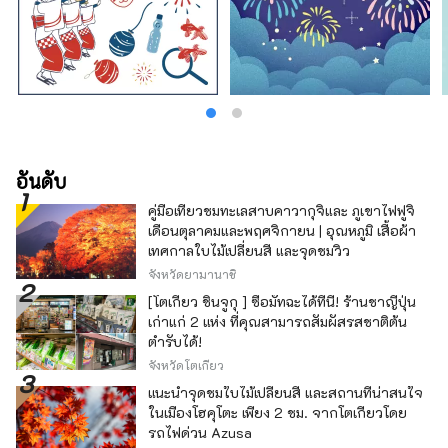
อันดับ
คู่มือเที่ยวชมทะเลสาบคาวากุจิและ ภูเขาไฟฟูจิ
เดือนตุลาคมและพฤศจิกายน | อุณหภูมิ เสื้อผ้า
เทศกาลใบไม้เปลี่ยนสี และจุดชมวิว
จังหวัดยามานาชิ
[โตเกียว ชินจูกุ ] ซื้อมัทฉะได้ที่นี่! ร้านชาญี่ปุ่น
เก่าแก่ 2 แห่ง ที่คุณสามารถสัมผัสรสชาติต้น
ตำรับได้!
จังหวัดโตเกียว
แนะนำจุดชมใบไม้เปลี่ยนสี และสถานที่น่าสนใจ
ในเมืองโฮคุโตะ เพียง 2 ชม. จากโตเกียวโดย
รถไฟด่วน Azusa