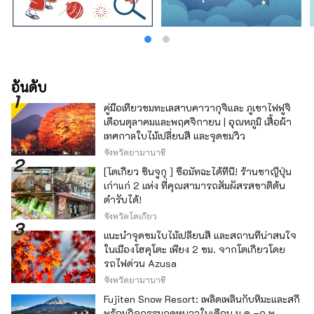
อันดับ
คู่มือเที่ยวชมทะเลสาบคาวากุจิและ ภูเขาไฟฟูจิ
เดือนตุลาคมและพฤศจิกายน | อุณหภูมิ เสื้อผ้า
เทศกาลใบไม้เปลี่ยนสี และจุดชมวิว
จังหวัดยามานาชิ
[โตเกียว ชินจูกุ ] ซื้อมัทฉะได้ที่นี่! ร้านชาญี่ปุ่น
เก่าแก่ 2 แห่ง ที่คุณสามารถสัมผัสรสชาติต้น
ตำรับได้!
จังหวัดโตเกียว
แนะนำจุดชมใบไม้เปลี่ยนสี และสถานที่น่าสนใจ
ในเมืองโฮคุโตะ เพียง 2 ชม. จากโตเกียวโดย
รถไฟด่วน Azusa
จังหวัดยามานาชิ
Fujiten Snow Resort: เพลิดเพลินกับหิมะและสกี
พร้อมกิจกรรมฤดูหนาวในเดือน ม.ค.–ก.พ.