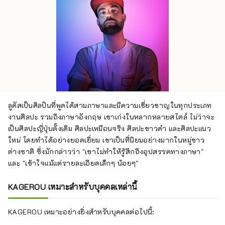
ลูคัสเป็นศิลปินที่พูดได้สามภาษาและมีความเชี่ยวชาญในทุกประเภท
งานศิลปะ รวมถึงภาษาอังกฤษ เขาเก่งในหลากหลายสไตล์ ไม่ว่าจะ
เป็นศิลปะญี่ปุ่นดั้งเดิม ศิลปะเหมือนจริง ศิลปะขาวดำ และศิลปะแนว
ใหม่ โดยทำได้อย่างยอดเยี่ยม เขาเป็นที่นิยมอย่างมากในหมู่ชาว
ต่างชาติ ซึ่งมักกล่าวว่า "เขาไม่ทำให้รู้สึกถึงอุปสรรคทางภาษา"
และ "เข้าใจแม้แต่รายละเอียดเล็กๆ น้อยๆ"
KAGEROU เหมาะสำหรับบุคคลเหล่านี้
KAGEROU เหมาะอย่างยิ่งสำหรับบุคคลต่อไปนี้: