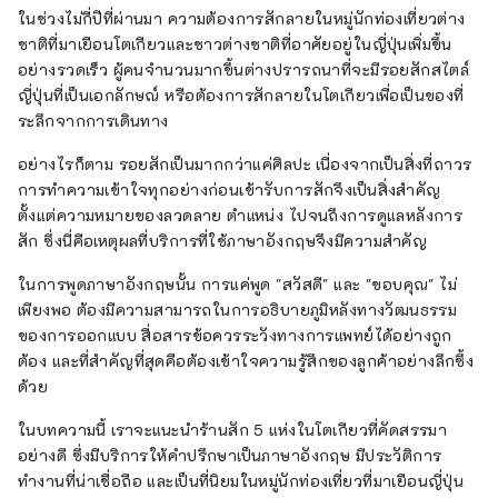
เช่น อะนิเมะและมังงะยังได้รับความนิยมจากผู้คน
ในช่วงไม่กี่ปีที่ผ่านมา ความต้องการสักลายในหมู่นักท่องเที่ยวต่าง
จากต่างประเทศ และผู้คนจำนวนมากมาที่
ชาติที่มาเยือนโตเกียวและชาวต่างชาติที่อาศัยอยู่ในญี่ปุ่นเพิ่มขึ้น
KAGEROU เพื่อสัก
อย่างรวดเร็ว ผู้คนจำนวนมากขึ้นต่างปรารถนาที่จะมีรอยสักสไตล์
ญี่ปุ่นที่เป็นเอกลักษณ์ หรือต้องการสักลายในโตเกียวเพื่อเป็นของที่
ระลึกจากการเดินทาง
อย่างไรก็ตาม รอยสักเป็นมากกว่าแค่ศิลปะ เนื่องจากเป็นสิ่งที่ถาวร
การทำความเข้าใจทุกอย่างก่อนเข้ารับการสักจึงเป็นสิ่งสำคัญ
ตั้งแต่ความหมายของลวดลาย ตำแหน่ง ไปจนถึงการดูแลหลังการ
สัก ซึ่งนี่คือเหตุผลที่บริการที่ใช้ภาษาอังกฤษจึงมีความสำคัญ
ในการพูดภาษาอังกฤษนั้น การแค่พูด "สวัสดี" และ "ขอบคุณ" ไม่
เพียงพอ ต้องมีความสามารถในการอธิบายภูมิหลังทางวัฒนธรรม
ของการออกแบบ สื่อสารข้อควรระวังทางการแพทย์ได้อย่างถูก
ต้อง และที่สำคัญที่สุดคือต้องเข้าใจความรู้สึกของลูกค้าอย่างลึกซึ้ง
ด้วย
ในบทความนี้ เราจะแนะนำร้านสัก 5 แห่งในโตเกียวที่คัดสรรมา
อย่างดี ซึ่งมีบริการให้คำปรึกษาเป็นภาษาอังกฤษ มีประวัติการ
ทำงานที่น่าเชื่อถือ และเป็นที่นิยมในหมู่นักท่องเที่ยวที่มาเยือนญี่ปุ่น