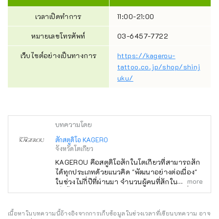
เวลาเปิดทำการ
11:00-21:00
หมายเลขโทรศัพท์
03-6457-7722
เว็บไซต์อย่างเป็นทางการ
https://kagerou-
tattoo.co.jp/shop/shinj
uku/
บทความโดย
สักสตูดิโอ KAGERO
จังหวัดโตเกียว
KAGEROU คือสตูดิโอสักในโตเกียวที่สามารถสัก
ได้ทุกประเภทด้วยแนวคิด "พัฒนาอย่างต่อเนื่อง"
more
ในช่วงไม่กี่ปีที่ผ่านมา จำนวนผู้คนที่สักในญี่ปุ่น
เพิ่มขึ้น และผู้คนจากหลากหลายรุ่นต่างใช้ร้านสัก
ของเราเพื่อแฟชั่นและการแสดงออก นอกจากนี้
ความอ่อนไหวของคนญี่ปุ่นและวัฒนธรรมญี่ปุ่น
เนื้อหาในบทความนี้อ้างอิงจากการเก็บข้อมูลในช่วงเวลาที่เขียนบทความ อาจ