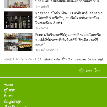
นาเมะ เมะ ซึ่งเป็นแหล่งผลิตแมวกวักอันดับหนึ่ง
ของญี่ปุ่น
จังหวัดไอจิ
ห่างจาก นาโกย่า เพียง 30 นาที! มาลิ้มลองสาเก
ที่ โอกากิ จังหวัดกิฟุ ! พบกับโรงกลั่นสาเกท้อง
ถิ่นยอดนิยม 3 แห่ง
จังหวัดกิฟุ
ลิ้มลองเนื้อวัวเจอร์ซีย์คุณภาพเยี่ยมและไอศกรีม
ซอฟต์เสิร์ฟรสชาติเข้มข้นได้ที่ "ฮิรุเซ็น เจอร์ซี่
แลนด์"
จังหวัดโอคายาม่า
HOME
จังหวัดโตเกียว
5 ร้านสักในโตเกียวที่มีพนักงานพูดภาษาอังกฤษ | สตูดิโ
language
ภาษาไทย
Home
ภูมิภาค
พิเศษ
ข้อมูลล่าสุด