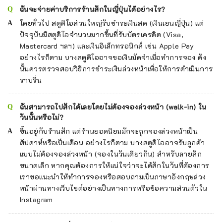
ฉันจะจ่ายค่าบริการร้านสักในญี่ปุ่นได้อย่างไร?
โดยทั่วไป สตูดิโอส่วนใหญ่รับชำระเงินสด (เงินเยนญี่ปุ่น) แต่
ปัจจุบันมีสตูดิโอจำนวนมากขึ้นที่รับบัตรเครดิต (Visa,
Mastercard ฯลฯ) และเงินอิเล็กทรอนิกส์ เช่น Apple Pay
อย่างไรก็ตาม บางสตูดิโออาจขอเงินมัดจำเมื่อทำการจอง ดัง
นั้นควรตรวจสอบวิธีการชำระเงินล่วงหน้าเพื่อให้การดำเนินการ
ราบรื่น
ฉันสามารถไปสักได้เลยโดยไม่ต้องจองล่วงหน้า (walk-in) ใน
วันนั้นหรือไม่?
ขึ้นอยู่กับร้านสัก แต่ร้านยอดนิยมมักจะถูกจองล่วงหน้าเป็น
สัปดาห์หรือเป็นเดือน อย่างไรก็ตาม บางสตูดิโออาจรับลูกค้า
แบบไม่ต้องจองล่วงหน้า (จองในวันเดียวกัน) สำหรับลายสัก
ขนาดเล็ก หากคุณต้องการให้แน่ใจว่าจะได้สักในวันที่ต้องการ
เราขอแนะนำให้ทำการจองหรือสอบถามเป็นภาษาอังกฤษล่วง
หน้าผ่านทางเว็บไซต์อย่างเป็นทางการหรือข้อความส่วนตัวใน
Instagram