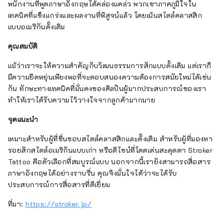
พนักงานที่พูดภาษาอังกฤษได้คล่องแคล่ว พวกเขาภาคภูมิใจใน
เทคนิคที่แข็งแกร่งและผลงานที่พิสูจน์แล้ว โดยเน้นสไตล์คลาสสิก
แบบอเมริกันดั้งเดิม
คุณสมบัติ
แม้ว่าเราจะให้ความสำคัญกับวัฒนธรรมการสักแบบดั้งเดิม แต่เราก็
มีความยืดหยุ่นเพียงพอที่จะตอบสนองความต้องการสมัยใหม่ได้เช่น
กัน ทักษะทางเทคนิคที่มั่นคงของศิลปินผู้มากประสบการณ์ของเรา
ทำให้เราได้รับความไว้วางใจจากลูกค้ามากมาย
จุดแนะนำ
เหมาะสำหรับผู้ที่ชื่นชอบสไตล์คลาสสิกและดั้งเดิม สำหรับผู้ที่มองหา
รอยสักสไตล์อเมริกันแบบเก่า หรือดีไซน์ที่โดดเด่นสะดุดตา Stroker
Tattoo คือตัวเลือกที่สมบูรณ์แบบ นอกจากนี้เรายังสามารถสื่อสาร
ภาษาอังกฤษได้อย่างราบรื่น คุณจึงมั่นใจได้ว่าจะได้รับ
ประสบการณ์การสื่อสารที่ดีเยี่ยม
ที่มา:
https://stroker.jp/