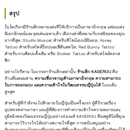
สรุป
ในโตเกียวมีร้านสักหลายแห่งที่ให้บริการเป็นภาษาอังกฤษ แต่ละแห่ง
มีเอกลักษณ์และจุดเด่นเฉพาะตัว เลือกแห่งที่เหมาะกับรสนิยมของคุณ
มากที่สุด: Studio Muscat สำหรับดีไซน์แบบมินิมอล, Honey
Tattoo สำหรับสไตล์ป๊อปและสีสันสดใส, Red Bunny Tattoo
สำหรับงานศิลปะดั้งเดิม หรือ Stroker Tattoo สำหรับสไตล์คลาส
สิก
อย่างไรก็ตาม ในบรรดาร้านสักเหล่านั้น
ร้านสัก KAGEROU
คือ
ร้านที่ผสมผสาน
ความเชี่ยวชาญด้านภาษาอังกฤษ ความสามารถ
ในการออกแบบ และความเข้าใจในวัฒนธรรมญี่ปุ่นได้
ในระดับ
สูงสุด
สำหรับผู้ที่กำลังจะไปสักลายในญี่ปุ่นเป็นครั้งแรก ผู้ที่กังวลเรื่อง
อุปสรรคทางภาษา และผู้ที่ต้องการทำความเข้าใจความหมายและ
ภูมิหลังของวัฒนธรรมญี่ปุ่นอย่างถ่องแท้ KAGEROU คือสตูดิโอที่คุณ
สามารถไว้วางใจได้อย่างสบายใจที่สุด การสนับสนุนอย่าง
ล้นหลามจากนักท่องเที่ยวต่างชาติที่มาเยือนญี่ปุ่นเป็นเครื่องพิสูจน์ได้