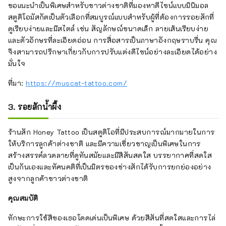
ขอแนะนำเป็นพิเศษสำหรับชาวต่างชาติที่มองหาดีไซน์แบบมินิมอล
สตูดิโอมัสกัตเป็นตัวเลือกที่สมบูรณ์แบบสำหรับผู้ที่ต้องการรอยสักที่
ดูเรียบง่ายและมีสไตล์ เช่น สัญลักษณ์ขนาดเล็ก ลายเส้นเรียบง่าย
และตัวอักษรที่ละเอียดอ่อน การสื่อสารเป็นภาษาอังกฤษราบรื่น คุณ
จึงสามารถปรึกษาเกี่ยวกับการปรับแต่งดีไซน์อย่างละเอียดได้อย่าง
มั่นใจ
ที่มา:
https://muscat-tattoo.com/
3. รอยสักน้ำผึ้ง
ร้านสัก Honey Tattoo เป็นสตูดิโอที่มีประสบการณ์มากมายในการ
ให้บริการลูกค้าต่างชาติ และมีความเชี่ยวชาญเป็นพิเศษในการ
สร้างสรรค์ลวดลายที่ดูทันสมัยและมีสีสันสดใส บรรยากาศที่สดใส
เป็นกันเองและทัศนคติที่เป็นมิตรของช่างสักได้รับการยกย่องอย่าง
สูงจากลูกค้าชาวต่างชาติ
คุณสมบัติ
ทักษะการใช้สีของเธอโดดเด่นเป็นพิเศษ ด้วยสีสันที่สดใสและการไล่