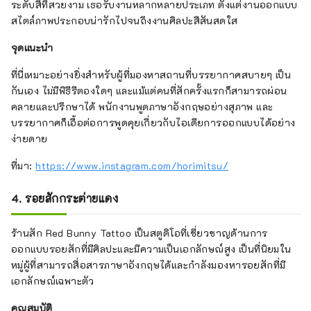
ระดับสีที่สวยงาม เธอรับงานหลากหลายประเภท ตั้งแต่งานออกแบบ
สไตล์ภาพประกอบน่ารักไปจนถึงงานศิลปะสีสันสดใส
จุดแนะนำ
ที่นี่เหมาะอย่างยิ่งสำหรับผู้ที่มองหาสถานที่บรรยากาศสบายๆ เป็น
กันเอง ไม่มีพิธีรีตองใดๆ และแม้แต่คนที่สักครั้งแรกก็สามารถผ่อน
คลายและปรึกษาได้ พนักงานพูดภาษาอังกฤษอย่างสุภาพ และ
บรรยากาศก็เอื้อต่อการพูดคุยเกี่ยวกับไอเดียการออกแบบได้อย่าง
ง่ายดาย
ที่มา:
https://www.instagram.com/horimitsu/
4. รอยสักกระต่ายแดง
ร้านสัก Red Bunny Tattoo เป็นสตูดิโอที่เชี่ยวชาญด้านการ
ออกแบบรอยสักที่มีศิลปะและมีความเป็นเอกลักษณ์สูง เป็นที่นิยมใน
หมู่ผู้ที่สามารถสื่อสารภาษาอังกฤษได้และกำลังมองหารอยสักที่มี
เอกลักษณ์เฉพาะตัว
คุณสมบัติ