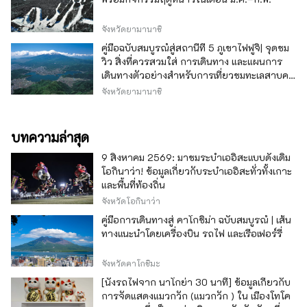
จังหวัดยามานาชิ
คู่มือฉบับสมบูรณ์สู่สถานีที่ 5 ภูเขาไฟฟูจิ| จุดชม
วิว สิ่งที่ควรสวมใส่ การเดินทาง และแผนการ
เดินทางตัวอย่างสำหรับการเที่ยวชมทะเลสาบคา
วากุจิ
จังหวัดยามานาชิ
บทความล่าสุด
9 สิงหาคม 2569: มาชมระบำเออิสะแบบดั้งเดิม
โอกินาว่า! ข้อมูลเกี่ยวกับระบำเออิสะทั่วทั้งเกาะ
และพื้นที่ท้องถิ่น
จังหวัดโอกินาว่า
คู่มือการเดินทางสู่ คาโกชิม่า ฉบับสมบูรณ์ | เส้น
ทางแนะนำโดยเครื่องบิน รถไฟ และเรือเฟอร์รี่
จังหวัดคาโกชิมะ
[นั่งรถไฟจาก นาโกย่า 30 นาที] ข้อมูลเกี่ยวกับ
การจัดแสดงแมวกวัก (แมวกวัก ) ใน เมืองโทโค