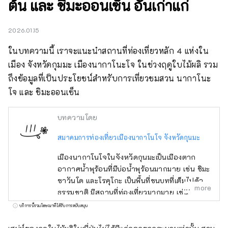
ต้น และ ชิมะออนเซ็น อันเก่าแก่
2026.01.15
ในบทความนี้ เราจะแนะนำสถานที่ท่องเที่ยวหลัก 4 แห่งใน
เมือง จังหวัดกุมมะ เมืองนากาโนะโจ ในช่วงฤดูใบไม้ผลิ รวม
ถึงข้อมูลที่เป็นประโยชน์สำหรับการเที่ยวชมสวน นากาโนะ
โจ และ ชิมะออนเซ็น
บทความโดย
สมาคมการท่องเที่ยวเมืองนากาโนโจ จังหวัดกุนมะ
เมืองนากาโนโจในจังหวัดกุนมะเป็นเมืองตาก
อากาศน้ำพุร้อนที่มีบ่อน้ำพุร้อนมากมาย เช่น ชิมะ
ซาวันโด และโรคุโกะ เป็นพื้นที่ชนบทที่เต็มไปด้วย
more
ธรรมชาติ มีสถานที่ท่องเที่ยวมากมาย เช่น
ทะเลสาบโนโซริ โยชิกาฮิระ และสวนชัตสึโบมิโง
บริการนี้รวมโฆษณาที่ได้รับการสนับสนุน
เกะ ยังคงมีกิจกรรมและวัฒนธรรมโบราณ เช่น
เทศกาลโทริโออิและเทศกาลกิองหลงเหลืออยู่