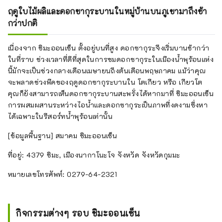
ฤดูใบไม้ผลิและดอกซากุระบานในหมู่บ้านบนภูเขามาถึงช้า
กว่าปกติ
เนื่องจาก ชิมะออนเซ็น ตั้งอยู่บนที่สูง ดอกซากุระจึงเริ่มบานช้ากว่า
ในที่ราบ ช่วงเวลาที่ดีที่สุดในการชมดอกซากุระในเมืองน้ำพุร้อนแห่ง
นี้มักจะเป็นช่วงกลางเดือนเมษายนถึงต้นเดือนพฤษภาคม แม้ว่าคุณ
จะพลาดช่วงพีคของฤดูดอกซากุระบานใน โตเกียว หรือ เกียวโต
คุณก็ยังสามารถเห็นดอกซากุระบานสะพรั่งได้หากมาที่ ชิมะออนเซ็น
การผสมผสานระหว่างไอน้ำและดอกซากุระเป็นภาพที่งดงามซึ่งหา
ได้เฉพาะในรีสอร์ทน้ำพุร้อนเท่านั้น
[ข้อมูลพื้นฐาน] สมาคม ชิมะออนเซ็น
ที่อยู่: 4379 ชิมะ, เมืองนากาโนะโจ จังหวัด จังหวัดกุมมะ
หมายเลขโทรศัพท์: 0279-64-2321
กิจกรรมต่างๆ รอบ ชิมะออนเซ็น