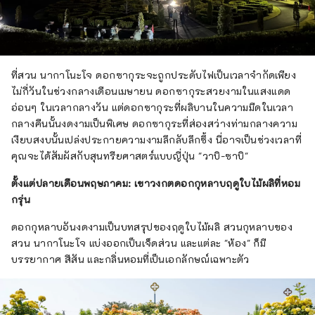
ที่สวน นากาโนะโจ ดอกซากุระจะถูกประดับไฟเป็นเวลาจำกัดเพียง
ไม่กี่วันในช่วงกลางเดือนเมษายน ดอกซากุระสวยงามในแสงแดด
อ่อนๆ ในเวลากลางวัน แต่ดอกซากุระที่ผลิบานในความมืดในเวลา
กลางคืนนั้นงดงามเป็นพิเศษ ดอกซากุระที่ส่องสว่างท่ามกลางความ
เงียบสงบนั้นเปล่งประกายความงามลึกลับลึกซึ้ง นี่อาจเป็นช่วงเวลาที่
คุณจะได้สัมผัสกับสุนทรียศาสตร์แบบญี่ปุ่น "วาบิ-ซาบิ"
ตั้งแต่ปลายเดือนพฤษภาคม: เขาวงกตดอกกุหลาบฤดูใบไม้ผลิที่หอม
กรุ่น
ดอกกุหลาบอันงดงามเป็นบทสรุปของฤดูใบไม้ผลิ สวนกุหลาบของ
สวน นากาโนะโจ แบ่งออกเป็นเจ็ดส่วน และแต่ละ "ห้อง" ก็มี
บรรยากาศ สีสัน และกลิ่นหอมที่เป็นเอกลักษณ์เฉพาะตัว