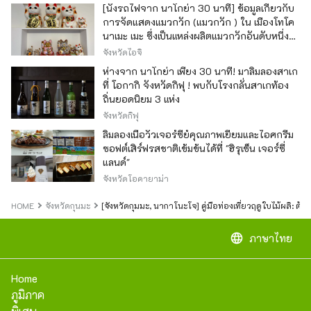
[นั่งรถไฟจาก นาโกย่า 30 นาที] ข้อมูลเกี่ยวกับ
การจัดแสดงแมวกวัก (แมวกวัก ) ใน เมืองโทโค
นาเมะ เมะ ซึ่งเป็นแหล่งผลิตแมวกวักอันดับหนึ่ง
ของญี่ปุ่น
จังหวัดไอจิ
ห่างจาก นาโกย่า เพียง 30 นาที! มาลิ้มลองสาเก
ที่ โอกากิ จังหวัดกิฟุ ! พบกับโรงกลั่นสาเกท้อง
ถิ่นยอดนิยม 3 แห่ง
จังหวัดกิฟุ
ลิ้มลองเนื้อวัวเจอร์ซีย์คุณภาพเยี่ยมและไอศกรีม
ซอฟต์เสิร์ฟรสชาติเข้มข้นได้ที่ "ฮิรุเซ็น เจอร์ซี่
แลนด์"
จังหวัดโอคายาม่า
HOME
จังหวัดกุนมะ
[จังหวัดกุมมะ, นากาโนะโจ] คู่มือท่องเที่ยวฤดูใบไม้ผลิ: ต้น
language
ภาษาไทย
Home
ภูมิภาค