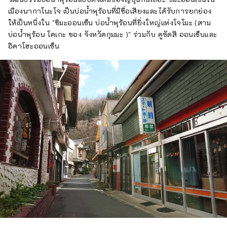
เมืองนากาโนะโจ เป็นบ่อน้ำพุร้อนที่มีชื่อเสียงและได้รับการยกย่อง
ให้เป็นหนึ่งใน "ชิมะออนเซ็น บ่อน้ำพุร้อนที่ยิ่งใหญ่แห่งโจโมะ (สาม
บ่อน้ำพุร้อน โคเกะ ของ จังหวัดกุมมะ )" ร่วมกับ คูซัตสึ ออนเซ็นและ
อิคาโฮะออนเซ็น