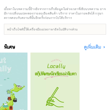
ทะเลสาบโนโซริ โยชิกาฮิระ และสวนชัตสึโบมิโง
เกะ ยังคงมีกิจกรรมและวัฒนธรรมโบราณ เช่น
เนื้อหาในบทความนี้อ้างอิงจากการเก็บข้อมูลในช่วงเวลาที่เขียนบทความ อาจ
เทศกาลโทริโออิและเทศกาลกิองหลงเหลืออยู่
มีการเปลี่ยนแปลงของรายละเอียดสินค้า บริการ ราคาในภายหลังได้ กรุณา
นอกจากนี้ เมืองนี้ยังจัดงานเทศกาลศิลปะร่วมสมัย
ตรวจสอบกับสถานที่นั้นอีกครั้งก่อนการไปใช้บริการ
นานาชาตินากาโนโจ เบียนนาเล่ ซึ่งจัดขึ้นทุกสอง
ปี เราจะมาแนะนำเสน่ห์ของเมืองนากาโนโจกัน
หน้าเว็บไซต์นี้ใช้เครื่องมือแปลภาษาอัตโนมัติบางส่วน
พิเศษ
ดูเพิ่มเติม