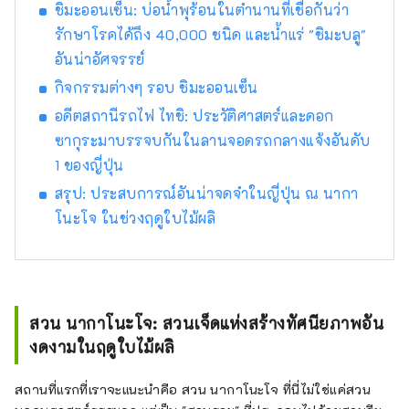
ชิมะออนเซ็น: บ่อน้ำพุร้อนในตำนานที่เชื่อกันว่า
รักษาโรคได้ถึง 40,000 ชนิด และน้ำแร่ "ชิมะบลู"
อันน่าอัศจรรย์
กิจกรรมต่างๆ รอบ ชิมะออนเซ็น
อดีตสถานีรถไฟ ไทชิ: ประวัติศาสตร์และดอก
ซากุระมาบรรจบกันในลานจอดรถกลางแจ้งอันดับ
1 ของญี่ปุ่น
สรุป: ประสบการณ์อันน่าจดจำในญี่ปุ่น ณ นากา
โนะโจ ในช่วงฤดูใบไม้ผลิ
สวน นากาโนะโจ: สวนเจ็ดแห่งสร้างทัศนียภาพอัน
งดงามในฤดูใบไม้ผลิ
สถานที่แรกที่เราจะแนะนำคือ สวน นากาโนะโจ ที่นี่ไม่ใช่แค่สวน