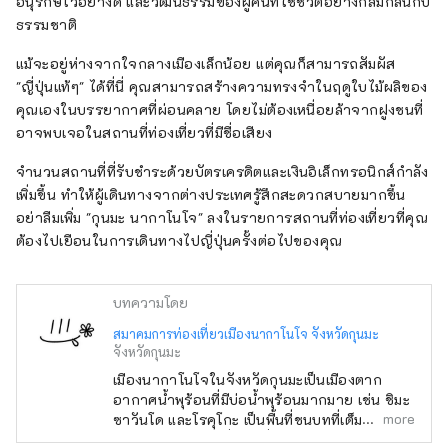
อนุรักษ์ไว้อย่างดี และวัฒนธรรมของผู้คนที่ใช้ชีวิตอย่างกลมกลืนกับ
ธรรมชาติ
แม้จะอยู่ห่างจากใจกลางเมืองเล็กน้อย แต่คุณก็สามารถสัมผัส
"ญี่ปุ่นแท้ๆ" ได้ที่นี่ คุณสามารถสร้างความทรงจำในฤดูใบไม้ผลิของ
คุณเองในบรรยากาศที่ผ่อนคลาย โดยไม่ต้องเหนื่อยล้าจากฝูงชนที่
อาจพบเจอในสถานที่ท่องเที่ยวที่มีชื่อเสียง
จำนวนสถานที่ที่รับชำระด้วยบัตรเครดิตและเงินอิเล็กทรอนิกส์กำลัง
เพิ่มขึ้น ทำให้ผู้เดินทางจากต่างประเทศรู้สึกสะดวกสบายมากขึ้น
อย่าลืมเพิ่ม "กุนมะ นากาโนโจ" ลงในรายการสถานที่ท่องเที่ยวที่คุณ
ต้องไปเยือนในการเดินทางไปญี่ปุ่นครั้งต่อไปของคุณ
บทความโดย
สมาคมการท่องเที่ยวเมืองนากาโนโจ จังหวัดกุนมะ
จังหวัดกุนมะ
เมืองนากาโนโจในจังหวัดกุนมะเป็นเมืองตาก
อากาศน้ำพุร้อนที่มีบ่อน้ำพุร้อนมากมาย เช่น ชิมะ
more
ซาวันโด และโรคุโกะ เป็นพื้นที่ชนบทที่เต็มไปด้วย
ธรรมชาติ มีสถานที่ท่องเที่ยวมากมาย เช่น