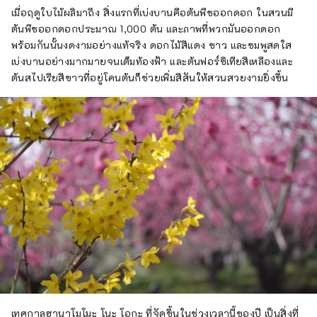
เมื่อฤดูใบไม้ผลิมาถึง สิ่งแรกที่เบ่งบานคือต้นพีชออกดอก ในสวนมี
ต้นพีชออกดอกประมาณ 1,000 ต้น และภาพที่พวกมันออกดอก
พร้อมกันนั้นงดงามอย่างแท้จริง ดอกไม้สีแดง ขาว และชมพูสดใส
เบ่งบานอย่างมากมายจนเต็มท้องฟ้า และต้นฟอร์ซิเทียสีเหลืองและ
ต้นสไปเรียสีขาวที่อยู่โคนต้นก็ช่วยเพิ่มสีสันให้สวนสวยงามยิ่งขึ้น
เทศกาลฮานาโมโมะ โนะ โอกะ ที่จัดขึ้นในช่วงเวลานี้ของปี เป็นสิ่งที่