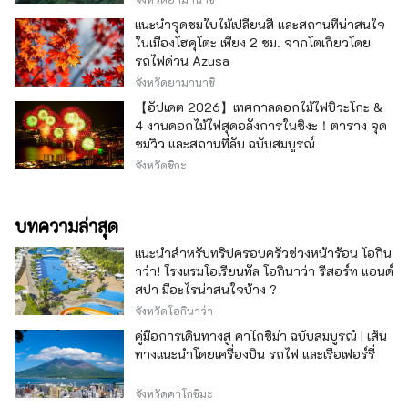
แนะนำจุดชมใบไม้เปลี่ยนสี และสถานที่น่าสนใจ
ในเมืองโฮคุโตะ เพียง 2 ชม. จากโตเกียวโดย
รถไฟด่วน Azusa
จังหวัดยามานาชิ
【อัปเดต 2026】เทศกาลดอกไม้ไฟบิวะโกะ &
4 งานดอกไม้ไฟสุดอลังการในชิงะ！ตาราง จุด
ชมวิว และสถานที่ลับ ฉบับสมบูรณ์
จังหวัดชิกะ
บทความล่าสุด
แนะนำสำหรับทริปครอบครัวช่วงหน้าร้อน โอกิน
าว่า! โรงแรมโอเรียนทัล โอกินาว่า รีสอร์ท แอนด์
สปา มีอะไรน่าสนใจบ้าง ?
จังหวัดโอกินาว่า
คู่มือการเดินทางสู่ คาโกชิม่า ฉบับสมบูรณ์ | เส้น
ทางแนะนำโดยเครื่องบิน รถไฟ และเรือเฟอร์รี่
จังหวัดคาโกชิมะ