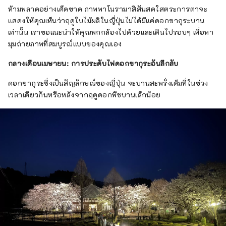
ห้ามพลาดอย่างเด็ดขาด ภาพพาโนรามาสีสันสดใสตระการตาจะ
แสดงให้คุณเห็นว่าฤดูใบไม้ผลิในญี่ปุ่นไม่ได้มีแค่ดอกซากุระบาน
เท่านั้น เราขอแนะนำให้คุณพกกล้องไปด้วยและเดินไปรอบๆ เพื่อหา
มุมถ่ายภาพที่สมบูรณ์แบบของคุณเอง
กลางเดือนเมษายน: การประดับไฟดอกซากุระอันลึกลับ
ดอกซากุระซึ่งเป็นสัญลักษณ์ของญี่ปุ่น จะบานสะพรั่งเต็มที่ในช่วง
เวลาเดียวกันหรือหลังจากฤดูดอกพีชบานเล็กน้อย