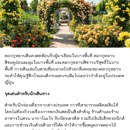
ดอกกุหลาบสีแดงสดต้อนรับผู้มาเยือนในบางพื้นที่ ดอกกุหลาบ
สีชมพูอ่อนละมุนในบางพื้นที่ และดอกกุหลาบสีขาวบริสุทธิ์ในบาง
พื้นที่ การเดินเล่นในสวนที่อบอวลไปด้วยกลิ่นหอมของดอกกุหลาบ
จะทำให้คุณรู้สึกโรแมนติกจนแทบจะลืมไปเลยว่ากำลังอยู่ในประเทศ
ญี่ปุ่น
จุดเด่นสำหรับนักเดินทาง
สำหรับนักท่องเที่ยวจากต่างประเทศ การที่สามารถเพลิดเพลินได้
โดยไม่ต้องกังวลเรื่องการพกเงินสดเป็นสิ่งสำคัญ ร้านค้าและร้าน
อาหารในสวน นากาโนะโจ รับบัตรเครดิต รวมถึงเงินอิเล็กทรอนิกส์
และการชำระเงินด้วยคิวอาร์โค้ด ทำให้การซื้อสมุดภาพดอกไม้