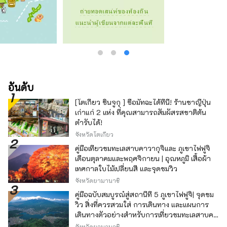
อันดับ
[โตเกียว ชินจูกุ ] ซื้อมัทฉะได้ที่นี่! ร้านชาญี่ปุ่น
เก่าแก่ 2 แห่ง ที่คุณสามารถสัมผัสรสชาติต้น
ตำรับได้!
จังหวัดโตเกียว
คู่มือเที่ยวชมทะเลสาบคาวากุจิและ ภูเขาไฟฟูจิ
เดือนตุลาคมและพฤศจิกายน | อุณหภูมิ เสื้อผ้า
เทศกาลใบไม้เปลี่ยนสี และจุดชมวิว
จังหวัดยามานาชิ
คู่มือฉบับสมบูรณ์สู่สถานีที่ 5 ภูเขาไฟฟูจิ| จุดชม
วิว สิ่งที่ควรสวมใส่ การเดินทาง และแผนการ
เดินทางตัวอย่างสำหรับการเที่ยวชมทะเลสาบคา
วากุจิ
จังหวัดยามานาชิ