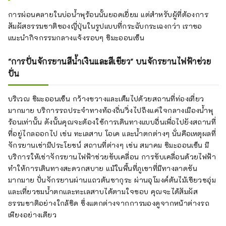
การผ่อนคลายในบ่อน้ำพุร้อนนั้นยอดเยี่ยม แต่สำหรับผู้ที่ต้องการ
สัมผัสธรรมชาติของญี่ปุ่นในรูปแบบที่กระฉับกระเฉงกว่า เราขอ
แนะนำกิจกรรมกลางแจ้งรอบๆ ชิมะออนเซ็น
"การปั่นจักรยานสีน้ำเงินและสีเขียว" บนจักรยานไฟฟ้าช่วย
ปั่น
บริเวณ ชิมะออนเซ็น กว้างขวางและเต็มไปด้วยสถานที่ท่องเที่ยว
มากมาย บริการรถประจำทางท้องถิ่นวิ่งไปถึงแค่ใจกลางเมืองน้ำพุ
ร้อนเท่านั้น ดังนั้นคุณจะต้องใช้การเดินทางแบบอื่นเพื่อไปยังสถานที่
ที่อยู่ไกลออกไป เช่น ทะเลสาบ โอเค และน้ำตกต่างๆ นั่นคือเหตุผลที่
จักรยานเช่ามีประโยชน์ สถานที่ต่างๆ เช่น สมาคม ชิมะออนเซ็น มี
บริการให้เช่าจักรยานไฟฟ้าช่วยขับเคลื่อน การขับเคลื่อนด้วยไฟฟ้า
ทำให้การเดินทางสะดวกสบาย แม้ในพื้นที่ภูเขาที่มีทางลาดชัน
มากมาย ปั่นจักรยานผ่านแถวต้นซากุระ ผ่านอุโมงค์ต้นไม้เขียวชอุ่ม
และเที่ยวชมน้ำตกและทะเลสาบได้ตามใจชอบ คุณจะได้สัมผัส
ธรรมชาติอย่างใกล้ชิด ซึ่งแตกต่างจากการมองดูจากหน้าต่างรถ
เพียงอย่างเดียว