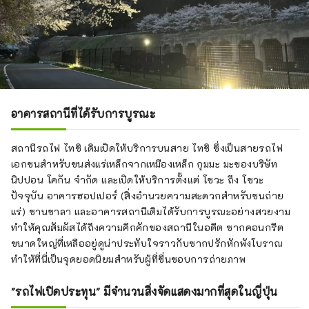
อาคารสถานีที่ได้รับการบูรณะ
สถานีรถไฟ ไทชิ เดิมเปิดให้บริการบนสาย ไทชิ ซึ่งเป็นสายรถไฟ
เอกชนสำหรับขนส่งแร่เหล็กจากเหมืองเหล็ก กุมมะ มะของบริษัท
นิปปอน โคกัน จำกัด และเปิดให้บริการตั้งแต่ โชวะ ถึง โชวะ
ปัจจุบัน อาคารฮอปเปอร์ (สิ่งอำนวยความสะดวกสำหรับขนถ่าย
แร่) ชานชาลา และอาคารสถานีเดิมได้รับการบูรณะอย่างสวยงาม
ทำให้คุณสัมผัสได้ถึงความคึกคักของสถานีในอดีต ซากคอนกรีต
ขนาดใหญ่ที่เหลืออยู่ดูน่าประทับใจราวกับซากปรักหักพังโบราณ
ทำให้ที่นี่เป็นจุดยอดนิยมสำหรับผู้ที่ชื่นชอบการถ่ายภาพ
"รถไฟเปิดประทุน" มีจำนวนสิ่งจัดแสดงมากที่สุดในญี่ปุ่น