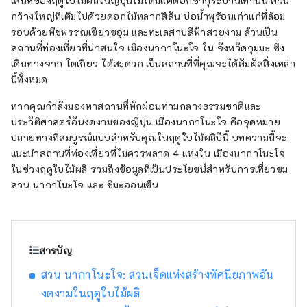
เสน่ห์ของฤดูใบไม้ผลิในญี่ปุ่นไม่ได้มีแค่ดอกซากุระบานเท่านั้น สวน
นอกจากนี้ เมืองนี้ยังจัดงานเทศกาลศิลปะร่วม
กว้างใหญ่ที่เต็มไปด้วยดอกไม้หลากสีสัน บ่อน้ำพุร้อนเก่าแก่ที่ล้อม
สมัยนานาชาตินากาโนโจ เบียนนาเล่ ซึ่งจัดขึ้น
รอบด้วยพืชพรรณเขียวชอุ่ม และทะเลสาบสีฟ้าสวยงาม ล้วนเป็น
ทุกสองปี เราจะมาแนะนำเสน่ห์ของเมืองนากาโน
สถานที่ท่องเที่ยวที่น่าสนใจ เมืองนากาโนะโจ ใน จังหวัดกุมมะ ซึ่ง
โจกัน
เดินทางจาก โตเกียว ได้สะดวก เป็นสถานที่ที่คุณจะได้สัมผัสสิ่งเหล่า
นี้ทั้งหมด
หากคุณกำลังมองหาสถานที่พักผ่อนท่ามกลางธรรมชาติและ
ประวัติศาสตร์อันงดงามของญี่ปุ่น เมืองนากาโนะโจ คือจุดหมาย
ปลายทางที่สมบูรณ์แบบสำหรับคุณในฤดูใบไม้ผลิปีนี้ บทความนี้จะ
แนะนำสถานที่ท่องเที่ยวที่ไม่ควรพลาด 4 แห่งใน เมืองนากาโนะโจ
ในช่วงฤดูใบไม้ผลิ รวมถึงข้อมูลที่เป็นประโยชน์สำหรับการเที่ยวชม
สวน นากาโนะโจ และ ชิมะออนเซ็น
สารบัญ
สวน นากาโนะโจ: สวนเจ็ดแห่งสร้างทัศนียภาพอัน
งดงามในฤดูใบไม้ผลิ