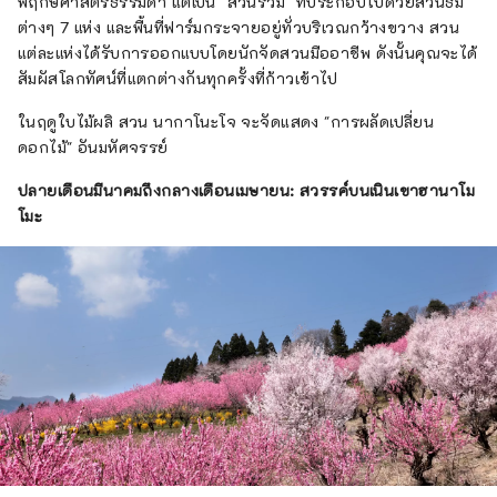
พฤกษศาสตร์ธรรมดา แต่เป็น "สวนรวม" ที่ประกอบไปด้วยสวนธีม
ต่างๆ 7 แห่ง และพื้นที่ฟาร์มกระจายอยู่ทั่วบริเวณกว้างขวาง สวน
แต่ละแห่งได้รับการออกแบบโดยนักจัดสวนมืออาชีพ ดังนั้นคุณจะได้
สัมผัสโลกทัศน์ที่แตกต่างกันทุกครั้งที่ก้าวเข้าไป
ในฤดูใบไม้ผลิ สวน นากาโนะโจ จะจัดแสดง "การผลัดเปลี่ยน
ดอกไม้" อันมหัศจรรย์
ปลายเดือนมีนาคมถึงกลางเดือนเมษายน: สวรรค์บนเนินเขาฮานาโม
โมะ