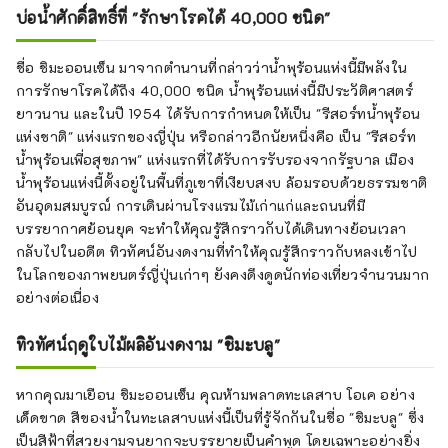
บ่อน้ำศักดิ์สิทธิ์ที่ "รักษาโรคได้ 40,000 ชนิด"
ชื่อ ชิมะออนเซ็น มาจากตำนานที่กล่าวว่าน้ำพุร้อนแห่งนี้มีพลังใน
การรักษาโรคได้ถึง 40,000 ชนิด น้ำพุร้อนแห่งนี้มีประวัติศาสตร์
ยาวนาน และในปี 1954 ได้รับการกำหนดให้เป็น "รีสอร์ทน้ำพุร้อน
แห่งชาติ" แห่งแรกของญี่ปุ่น หรือกล่าวอีกนัยหนึ่งคือ เป็น "รีสอร์ท
น้ำพุร้อนเพื่อสุขภาพ" แห่งแรกที่ได้รับการรับรองจากรัฐบาล เมือง
น้ำพุร้อนแห่งนี้ตั้งอยู่ในพื้นที่ภูเขาที่เงียบสงบ ล้อมรอบด้วยธรรมชาติ
อันอุดมสมบูรณ์ การเดินผ่านโรงแรมไม้เก่าแก่และถนนที่มี
บรรยากาศย้อนยุค จะทำให้คุณรู้สึกราวกับได้เดินทางย้อนเวลา
กลับไปในอดีต ทิวทัศน์อันงดงามที่ทำให้คุณรู้สึกราวกับหลงเข้าไป
ในโลกของภาพยนตร์ญี่ปุ่นเก่าๆ ยังคงดึงดูดนักท่องเที่ยวจำนวนมาก
อย่างต่อเนื่อง
ทิวทัศน์ฤดูใบไม้ผลิอันงดงาม "ชิมะบลู"
หากคุณมาเยือน ชิมะออนเซ็น คุณห้ามพลาดทะเลสาบ โอเค อย่าง
เด็ดขาด สีของน้ำในทะเลสาบแห่งนี้เป็นที่รู้จักกันในชื่อ "ชิมะบลู" ซึ่ง
เป็นสีฟ้าที่สวยงามจนยากจะบรรยายเป็นคำพูด โดยเฉพาะอย่างยิ่ง