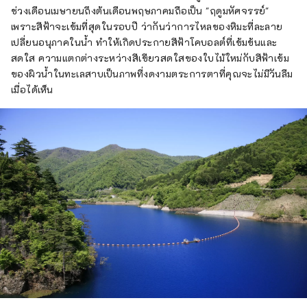
ช่วงเดือนเมษายนถึงต้นเดือนพฤษภาคมถือเป็น "ฤดูมหัศจรรย์"
เพราะสีฟ้าจะเข้มที่สุดในรอบปี ว่ากันว่าการไหลของหิมะที่ละลาย
เปลี่ยนอนุภาคในน้ำ ทำให้เกิดประกายสีฟ้าโคบอลต์ที่เข้มข้นและ
สดใส ความแตกต่างระหว่างสีเขียวสดใสของใบไม้ใหม่กับสีฟ้าเข้ม
ของผิวน้ำในทะเลสาบเป็นภาพที่งดงามตระการตาที่คุณจะไม่มีวันลืม
เมื่อได้เห็น