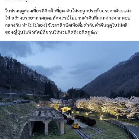
ในช่วงฤดูท่องเที่ยวที่คึกคักที่สุด ต้นไม้จะถูกประดับประดาด้วยแสง
ไฟ สร้างบรรยากาศสุดมหัศจรรย์ในยามค่ำคืนที่แตกต่างจากตอน
กลางวัน ทำไมไม่ลองใช้เวลาสักนิดเพื่อดื่มด่ำกับค่ำคืนฤดูใบไม้ผลิ
ของญี่ปุ่นในทิวทัศน์ที่ชวนให้หวนคิดถึงอดีตดูล่ะ?