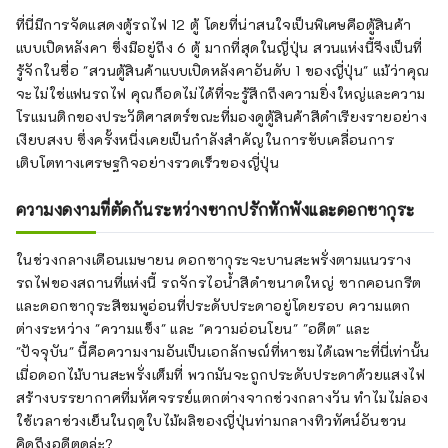
ที่นี่มีการจัดแสดงตู้รถไฟ 12 ตู้ โดยที่น่าสนใจเป็นพิเศษคือตู้สินค้า
แบบเปิดหลังคา ซึ่งมีอยู่ถึง 6 ตู้ มากที่สุดในญี่ปุ่น สวนแห่งนี้จึงเป็นที่
รู้จักในชื่อ "สวนตู้สินค้าแบบเปิดหลังคาอันดับ 1 ของญี่ปุ่น" แม้ว่าคุณ
จะไม่ใช่แฟนรถไฟ คุณก็อดไม่ได้ที่จะรู้สึกถึงความยิ่งใหญ่และความ
โรแมนติกของประวัติศาสตร์ขณะที่มองดูตู้สินค้าสีดำเรียงรายอย่าง
เงียบสงบ ซึ่งครั้งหนึ่งเคยเป็นกำลังสำคัญในการขับเคลื่อนการ
เติบโตทางเศรษฐกิจอย่างรวดเร็วของญี่ปุ่น
ความงดงามที่ตัดกันระหว่างซากปรักหักพังและดอกซากุระ
ในช่วงกลางเดือนเมษายน ดอกซากุระจะบานสะพรั่งตามแนวราง
รถไฟของสถานที่แห่งนี้ รถจักรไอน้ำสีดำขนาดใหญ่ ซากคอนกรีต
และดอกซากุระสีชมพูอ่อนที่ประดับประดาอยู่โดยรอบ ความแตก
ต่างระหว่าง "ความแข็ง" และ "ความอ่อนโยน" "อดีต" และ
"ปัจจุบัน" นี้คือความงามอันเป็นเอกลักษณ์ที่หาชมได้เฉพาะที่นี่เท่านั้น
เมื่อดอกไม้บานสะพรั่งเต็มที่ พวกมันจะถูกประดับประดาด้วยแสงไฟ
สร้างบรรยากาศที่มหัศจรรย์แตกต่างจากช่วงกลางวัน ทำไมไม่ลอง
ใช้เวลาช่วงเย็นในฤดูใบไม้ผลิของญี่ปุ่นท่ามกลางทิวทัศน์อันชวน
คิดถึงอดีตดูล่ะ?