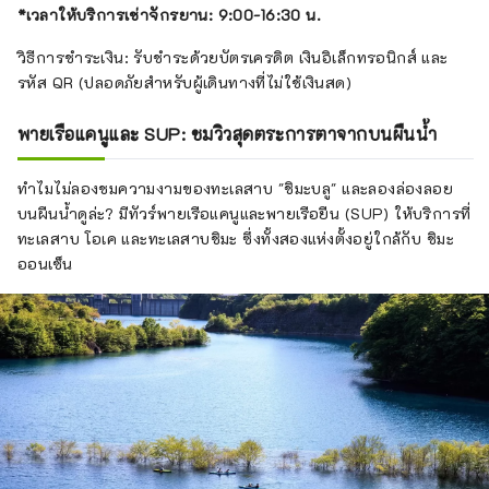
*เวลาให้บริการเช่าจักรยาน: 9:00-16:30 น.
วิธีการชำระเงิน: รับชำระด้วยบัตรเครดิต เงินอิเล็กทรอนิกส์ และ
รหัส QR (ปลอดภัยสำหรับผู้เดินทางที่ไม่ใช้เงินสด)
พายเรือแคนูและ SUP: ชมวิวสุดตระการตาจากบนผืนน้ำ
ทำไมไม่ลองชมความงามของทะเลสาบ "ชิมะบลู" และลองล่องลอย
บนผืนน้ำดูล่ะ? มีทัวร์พายเรือแคนูและพายเรือยืน (SUP) ให้บริการที่
ทะเลสาบ โอเค และทะเลสาบชิมะ ซึ่งทั้งสองแห่งตั้งอยู่ใกล้กับ ชิมะ
ออนเซ็น