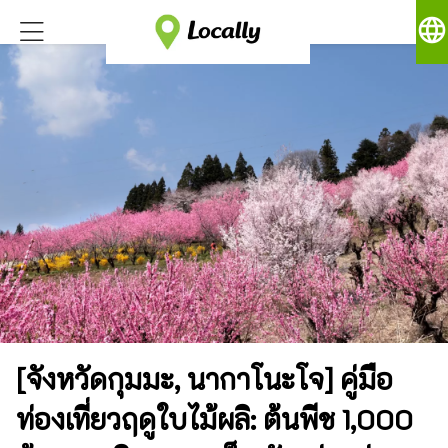
language
[จังหวัดกุมมะ, นากาโนะโจ] คู่มือ
ท่องเที่ยวฤดูใบไม้ผลิ: ต้นพีช 1,000