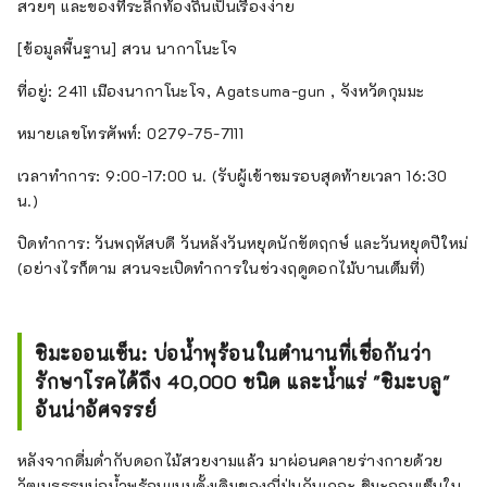
สวยๆ และของที่ระลึกท้องถิ่นเป็นเรื่องง่าย
[ข้อมูลพื้นฐาน] สวน นากาโนะโจ
ที่อยู่: 2411 เมืองนากาโนะโจ, Agatsuma-gun , จังหวัดกุมมะ
หมายเลขโทรศัพท์: 0279-75-7111
เวลาทำการ: 9:00-17:00 น. (รับผู้เข้าชมรอบสุดท้ายเวลา 16:30
น.)
ปิดทำการ: วันพฤหัสบดี วันหลังวันหยุดนักขัตฤกษ์ และวันหยุดปีใหม่
(อย่างไรก็ตาม สวนจะเปิดทำการในช่วงฤดูดอกไม้บานเต็มที่)
ชิมะออนเซ็น: บ่อน้ำพุร้อนในตำนานที่เชื่อกันว่า
รักษาโรคได้ถึง 40,000 ชนิด และน้ำแร่ "ชิมะบลู"
อันน่าอัศจรรย์
หลังจากดื่มด่ำกับดอกไม้สวยงามแล้ว มาผ่อนคลายร่างกายด้วย
วัฒนธรรมบ่อน้ำพุร้อนแบบดั้งเดิมของญี่ปุ่นกันเถอะ ชิมะออนเซ็นใน