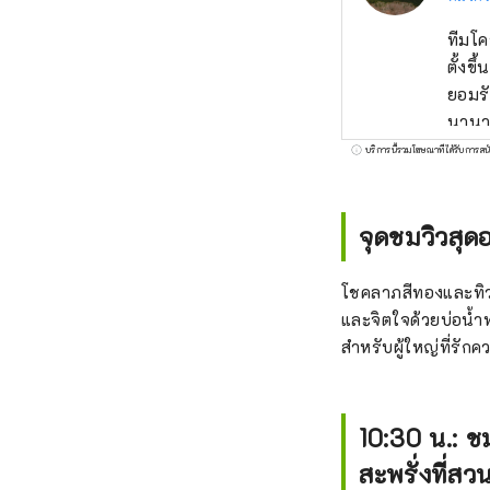
ทีมโค
ตั้งข
ยอมรั
นานาช
ด้วยธ
บริการนี้รวมโฆษณาที่ได้รับการสน
พื้นท
โตเกี
สัปดาห์ [หมายเหตุเกี่ยวกับภาพปก] ภาพปกเป็นผลงานที่ชนะเล
จุดชมวิวสุดอ
ระบาย
ภาพปก
โชคลาภสีทองและทิวท
เว็บไซ
และจิตใจด้วยบ่อน้
สำหรับผู้ใหญ่ที่รัก
10:30 น.: ช
สะพรั่งที่สว