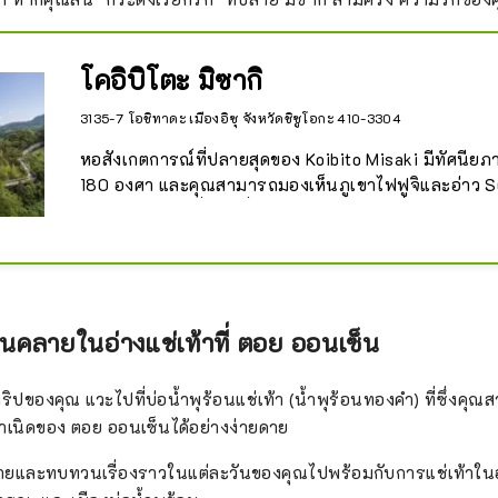
``Oracchi'' (บ้านของฉัน) และแนวคิดคือการทำให้คนในท้
โคอิบิโตะ มิซากิ
3135-7 โอชิทาดะ เมืองอิซุ จังหวัดชิซูโอกะ 410-3304
หอสังเกตการณ์ที่ปลายสุดของ Koibito Misaki มีทัศนียภ
180 องศา และคุณสามารถมองเห็นภูเขาไฟฟูจิและอ่าว S
ว่าหากคุณเรียกชื่อคนที่คุณรักพร้อมกับกดกริ่งบอกรักบนด
ความรักของคุณจะเป็นจริง และที่นี่จะคราคร่ำไปด้วยคู่ร
เที่ยวในฐานะจุดรวมพลังแห่งความรักในอิซุ

หากคุณกดกริ่งที่นี่และมีใบรับรองการประกาศของคู่รักที่อ
ทางเดิน คุณจะได้รับสิทธิประโยชน์มากมาย เช่น โทรเล
อนคลายในอ่างแช่เท้าที่ ตอย ออนเซ็น
และของขวัญที่ระลึก
ทริปของคุณ แวะไปที่บ่อน้ำพุร้อนแช่เท้า (น้ำพุร้อนทองคำ) ที่ซึ่งคุ
ำเนิดของ ตอย ออนเซ็นได้อย่างง่ายดาย
ยและทบทวนเรื่องราวในแต่ละวันของคุณไปพร้อมกับการแช่เท้าในอ่างแ