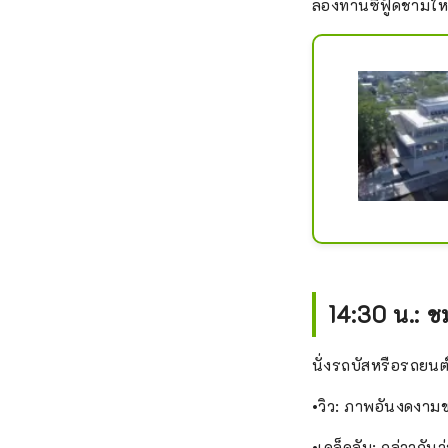
ลองทานซีฟู้ดชามใหญ
14:30 น.: ช
นั่งรถบัสหรือรถยนต์
•วิว: ภาพอันงดงามขอ
•เคล็ดลับ: กล่าวกัน