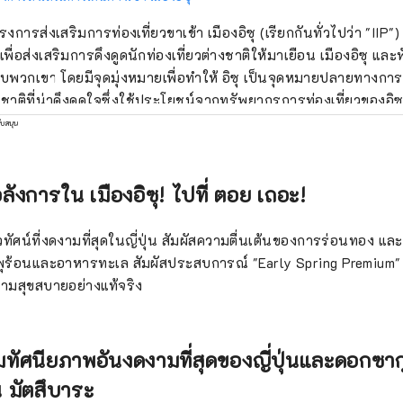
รงการส่งเสริมการท่องเที่ยวขาเข้า เมืองอิซุ (เรียกกันทั่วไปว่า "IIP") 
ึ้นเพื่อส่งเสริมการดึงดูดนักท่องเที่ยวต่างชาติให้มาเยือน เมืองอิซุ
บพวกเขา โดยมีจุดมุ่งหมายเพื่อทำให้ อิซุ เป็นจุดหมายปลายทางการท
าติที่น่าดึงดูดใจซึ่งใช้ประโยชน์จากทรัพยากรการท่องเที่ยวของอิซุ 
รรมชาติและเกษตรกรรม มีสถานที่ท่องเที่ยวมากมาย ทั้งบ่อน้ำพุร้
ับสนุน
ี่ภูเขา นอกจากนี้ยังเดินทางสะดวก ใช้เวลาเดินทางประมาณสองชั่
ยว จึงเหมาะอย่างยิ่งสำหรับการท่องเที่ยวแบบไปเช้าเย็นกลับหรือพัก
ิศในการประกวดภาพถ่าย
ลังการใน เมืองอิซุ! ไปที่ ตอย เถอะ!
สี เมืองอิซุ ช่างภาพ: โอจิมะ ฮิโรกิ ชื่อผลงาน: "ระบายสีแสงหิมะ" 
โดยไม่ได้รับอนุญาต สำหรับข้อมูลเกี่ยวกับการใช้รูปภาพหน้าป
ัศน์ที่งดงามที่สุดในญี่ปุ่น สัมผัสความตื่นเต้นของการร่อนทอง แ
ต์ข้อมูลการท่องเที่ยว เมืองอิซุ
ำพุร้อนและอาหารทะเล สัมผัสประสบการณ์ "Early Spring Premium" 
ความสุขสบายอย่างแท้จริง
มทัศนียภาพอันงดงามที่สุดของญี่ปุ่นและดอกซา
น มัตสึบาระ