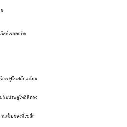
อย
วิลด์เรคคอร์ด
เฟื่องฟูในสมัยเอโดะ
อมกับประตูโทอิสีทอง
านเป็นของที่ระลึก