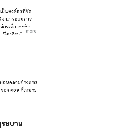
เป็นองค์กรที่จัด
 และพัฒนาระบบการ
่องเที่ยวระดับ
more
เมืองอิซุ อุดมไป
อน ชายหาด และ
วโมงโดยรถไฟจาก
ผ่อนช่วงสุด
ห้ามใช้และทำซ้ำ
ก โปรดตรวจสอบ
ละผ่อนคลายร่างกาย
ของ ตอย ที่เหมาะ
กุระบาน