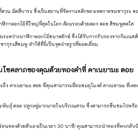
ี่สวน มัตสึบาระ ซึ่งเป็นสถานที่จัดงานหลักของเทศกาลชมซากุระ ต
บนาฬิกาดอกไม้ที่ใหญ่ที่สุดในโลก ล้อมรอบด้วยดอก ตอย สีชมพูสดใส
ันระหว่างนาฬิกาดอกไม้ขนาดยักษ์ ซึ่งได้รับการรับรองจากกินเนสส์เ
ากุระสีชมพู ทำให้ที่นี่เป็นจุดถ่ายรูปที่ยอดเยี่ยม
พิ่มโชคลาภของคุณด้วยทองคำที่ คาเนยามะ ตอย
ก็จะถึง คาเนยามะ ตอย ที่คุณสามารถเยี่ยมชมอุโมงค์ คาเนยามะ ที่เคย
กุระพันธุ์ ตอย ปลูกอยู่มากมายในบริเวณสวน ซึ่งสามารถชื่นชมไปพร้
่อนทองด้วยตัวเองเป็นเวลา 30 นาที! คุณสามารถนำทองที่พบกลับบ้