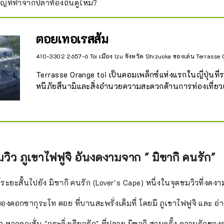
่ที่ทำจากปลาท้องถิ่นดูไหม?
ตอยเทอเรสส้ม
410-3302 2657-6 Toi เมือง Izu จังหวัด Shizuoka ของเล่น Terrasse O
Terrasse Orange toi เป็นคอมเพล็กซ์แห่งแรกในญี่ปุ่นที
หนีภัยสึนามิและสิ่งอำนวยความสะดวกด้านการท่องเที่ยวเ
เปิดเมื่อวันที่ 12 กรกฎาคม 2024

◇ความหมายของชื่อสถานที่

Terrasse: ระเบียงที่คุณสามารถเพลิดเพลินกับทิวทัศน์อ
ชีวิตเหมือนประภาคารในกรณีที่เกิดภัยพิบัติ ส่องสว่างกา
มวิว ภูเขาไฟฟูจิ อันงดงามจาก " มิซากิ คนรัก"
อนาคตของเมืองอิซุ

Orange: ภาพอันอบอุ่นของพระอาทิตย์ตกที่สวยงามของต
แรกของประเทศ และส้มแมนดารินอันโด่งดัง

ระยะสั้นไปยัง มิซากิ คนรัก (Lover's Cape) หนึ่งในจุดชมวิวที่งดงามท
toi: คาถาของชาวยุโรปที่เรียกว่า ``toi toi toi'' ซึ่งหมา
ภาวนาขอให้โชคดี

งดอกซากุระโท ตอย ที่บานสะพรั่งเต็มที่ โดยมี ภูเขาไฟฟูจิ และ อ่า
นอกจากนี้ยังคล้ายกับคำภาษา Toi ``Korassha'' (Kinayo)
ว่า หากคุณสั่น "กระดิ่งเรียกรัก" ที่ปลาย มิซากิ สามครั้ง ความรักข