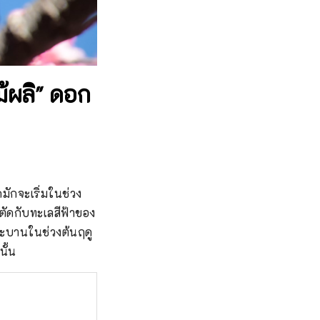
ม้ผลิ" ดอก
ดมักจะเริ่มในช่วง
ัดกับทะเลสีฟ้าของ
ระบานในช่วงต้นฤดู
นั้น