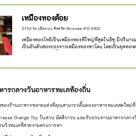
เหมืองทองต้อย
2726 Toi เมือง Izu จังหวัด Shizuoka 410-3302
เหมืองทองโทอิเป็นเหมืองทองที่ใหญ่ที่สุดในอิซุ มีปริม
เป็นอันดับสองรองจากเหมืองทองซาโดะ โดยเป็นยุคทองค
โดะและยุคทองครั้งที่สองของยุคเมจิและโชวะ ผลผลิตโ
ทองคำ 40 ตันและเงิน 400 ตัน เหมืองทองถูกปิดในปี 19
นั้นก็ได้เกิดใหม่ในฐานะสถานที่ท่องเที่ยวยอดนิยมที่คุ
เพลิดเพลินกับอุโมงค์ท่องเที่ยวและประสบการณ์การร่
ไฟของ Toi นอกจากนี้ ทองคำแท่งยักษ์น้ำหนัก 250 กก. ท
าหารกลางวันอาหารทะเลท้องถิ่น
Koganekan ยังได้รับการรับรองจาก Guinness World Re
ให้บุคคลทั่วไปเข้าชม
ตั้งของร้านอาหารหลายแห่งที่คุณสามารถลิ้มลองอาหารทะเลสดใหม่ที่จ
errasse Orange Toy ในสวน มัตสึบาระ และรับประทานอาหารกลางวั
บชมวิวทะเลที่สวยงามตระการตา