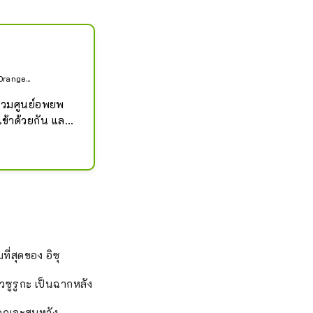
range...
่รวมศูนย์อพยพ
ข้าด้วยกัน และ
ันงดงาม ปกป้อง
รท่องเที่ยวและ
อย โซนสีส้มแห่ง
ี่สุดของ อิซุ
ยถึงการสวด
วซูรูกะ เป็นฉากหลัง
 และ 
องคุณจะสมหวัง