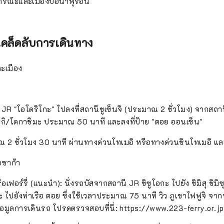
รณะและเมืองบ่อน้ำพุร้อน
เคล็ดลับการเดินทาง
ละเมือง
JR "โอโดริโกะ" ไปลงที่สถานีชูเซ็นจิ (ประมาณ 2 ชั่วโมง) จากสถานี 
ึซากิ/โดกาชิมะ ประมาณ 50 นาที และลงที่ป้าย "ตอย ออนเซ็น"
2 ชั่วโมง 30 นาที ผ่านทางด่วนโทเมอิ หรือทางด่วนชินโทเมอิ และท
อซาก้า
อเฟอร์รี่ (แนะนำ): นั่งรถบัสจากสถานี JR ชิซูโอกะ ไปยัง ชิมิสุ ชิมิซุ
ูกะ ไปยังท่าเรือ ตอย ซึ่งใช้เวลาประมาณ 75 นาที วิว ภูเขาไฟฟูจิ จากบ
อมูลการเดินรถ โปรดตรวจสอบที่นี่: https://www.223-ferry.or.j