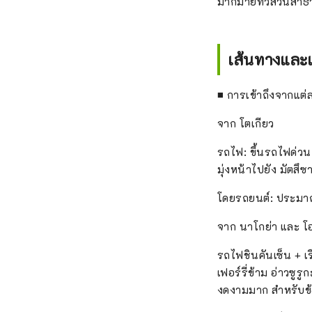
มากมายทั่วสวนสาธา
เส้นทางและ
■ การเข้าถึงจากแต่
จาก โตเกียว
รถไฟ: ขึ้นรถไฟด่วน 
มุ่งหน้าไปยัง มัตส
โดยรถยนต์: ประมาณ 
จาก นาโกย่า และ โ
รถไฟชินคันเซ็น + เรื
เฟอร์รี่ข้าม อ่าวซูร
งดงามมาก สำหรับข้