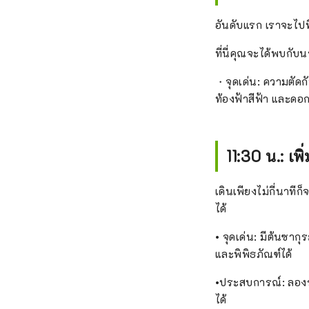
อันดับแรก เราจะไปท
ที่นี่คุณจะได้พบกั
・จุดเด่น: ความตัดก
ท้องฟ้าสีฟ้า และดอกซ
11:30 น.: เ
เดินเพียงไม่กี่นาที
ได้
• จุดเด่น: มีต้นซา
และพิพิธภัณฑ์ได้
•ประสบการณ์: ลองร
ได้