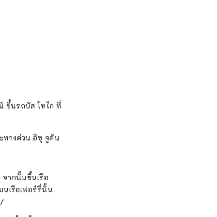
ขึ้นรถบัส โทไก ที่
างด่วน อิซุ จูคัน
 จากนั้นขึ้นเรือ
นเรือเฟอร์รี่นั้น
p/