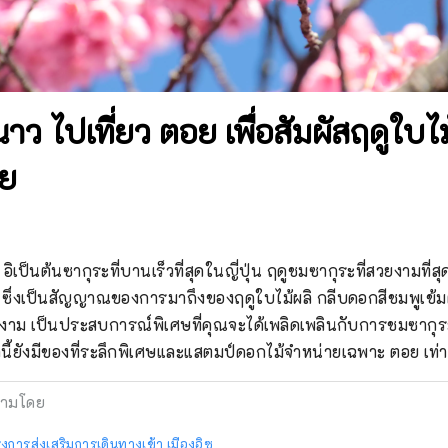
าว ไปเที่ยว ตอย เพื่อสัมผัสฤดูใบไ
อย
เป็นต้นซากุระที่บานเร็วที่สุดในญี่ปุ่น ฤดูชมซากุระที่สวยงามที่สุ
ึ่งเป็นสัญญาณของการมาถึงของฤดูใบไม้ผลิ กลีบดอกสีชมพูเข้มต
งงดงาม เป็นประสบการณ์พิเศษที่คุณจะได้เพลิดเพลินกับการชมซากุ
กนี้ยังมีของที่ระลึกพิเศษและแสตมป์ดอกไม้จำหน่ายเฉพาะ ตอย เท่า
ามโดย
งการส่งเสริมการเดินทางเข้า เมืองอิซุ