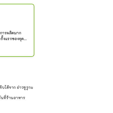
าณการผลิตมาก
รั้งแรกของยุคเอ
ดยประมาณคือ
65 แต่หลังจาก
ณสามารถ
อนทองในฐานะจุด
ี่จัดแสดงใน 
cords และเปิด
ับได้จาก อ่าวซูรูกะ
นที่ร้านอาหาร