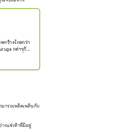
องถิ่นคุ้นเคย
าพกว้างไกลกว่า 
uruga กล่าวกัน
าดฟ้า 3 ครั้ง 
ักและนักท่อง
อกให้ที่ทางเข้า
ขแสดงความยินดี
ณสามารถเพลิดเพลินกับ
ช่เท้าที่มีอยู่