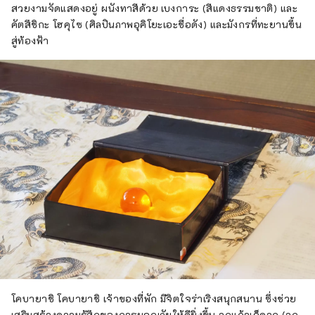
สวยงามจัดแสดงอยู่ ผนังทาสีด้วย เบงการะ (สีแดงธรรมชาติ) และ
คัตสึชิกะ โฮคุไซ (ศิลปินภาพอุคิโยะเอะชื่อดัง) และมังกรที่ทะยานขึ้น
สู่ท้องฟ้า
โคบายาชิ โคบายาชิ เจ้าของที่พัก มีจิตใจร่าเริงสนุกสนาน ซึ่งช่วย
เสริมสร้างความรู้สึกของการผจญภัยให้ดียิ่งขึ้น ลูกแก้วเจ็ดลูก (ลูก