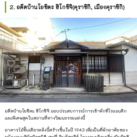
2. อดีตบ้านโยชิดะ ฮิโกชิจิ(คุราชิกิ, เมืองคุราชิกิ)
อดีตบ้านโยชิดะ ฮิโกชิจิ มอบประสบการณ์การเข้าพักที่โรแมนติก
และพิเศษสุดในสถานที่ทางวัฒนธรรมแห่งนี้
อาคารไม้ชั้นเดียวหลังนี้สร้างขึ้นในปี 1943 เพื่อเป็นที่พักอาศัยของ
พนักงานบริษัทมิตซูบิชิ เฮฟวี่ อินดัสทรีส์ โรงงานผลิตเครื่องบินมิซูชิ