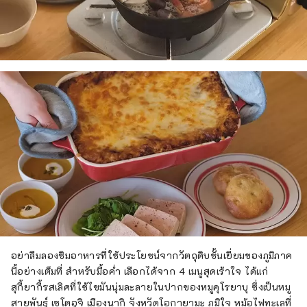
อย่าลืมลองชิมอาหารที่ใช้ประโยชน์จากวัตถุดิบชั้นเยี่ยมของภูมิภาค
นี้อย่างเต็มที่ สำหรับมื้อค่ำ เลือกได้จาก 4 เมนูสุดเร้าใจ ได้แก่
สุกี้ยากี้รสเลิศที่ใช้ไขมันนุ่มละลายในปากของหมูคุโรยาบุ ซึ่งเป็นหมู
สายพันธุ์ เซโตอุจิ เมืองนากิ จังหวัดโอกายามะ ภูมิใจ หม้อไฟทะเลที่