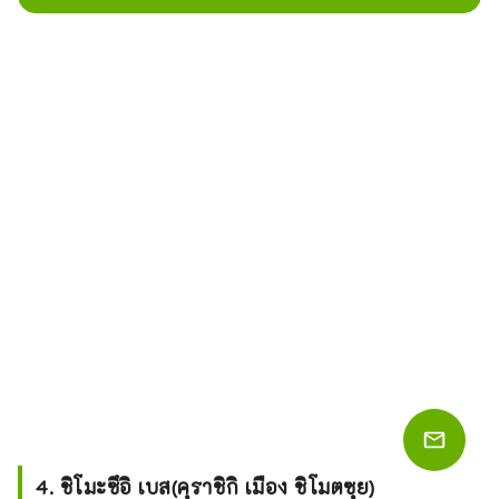
4. ชิโมะซึอิ เบส(คุราชิกิ เมือง ชิโมตซุย)