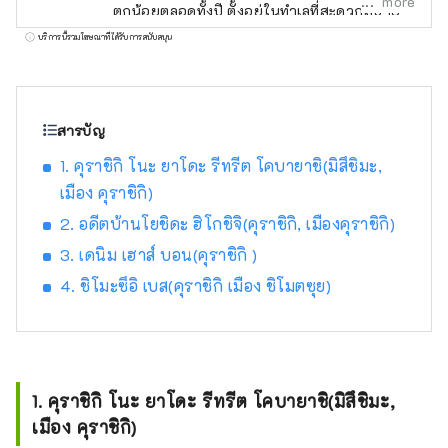
more
ตกน้อยตลอดทั้งปี ตั้งอยู่ในทำเลที่สะดวกสบาย
ระหว่างสถานที่ท่องเที่ยวชื่อดังอย่าง เกียวโต โอ
บริการนี้รวมโฆษณาที่ได้รับการสนับสนุน
ซาก้า และ ฮิโรชิมา! นอกจากนี้ยังเป็นประตูสู่
ชิโกกุผ่าน เซโตะ อีกด้วย โอคายามะยังเป็นที่รู้จัก
ในชื่อ "โอคายาม่า ผลไม้" และผลไม้ที่ได้รับ
แสงแดดในสภาพอากาศอบอุ่นของ เซโตอุจิ จะมี
สารบัญ
คุณภาพสูงสุดในแง่ของความหวาน กลิ่น และ
1. คุราชิกิ โนะ ยาโดะ รีทรีต โคบายาชิ(มิสึชิมะ,
รสชาติ คุณสามารถเพลิดเพลินกับผลไม้ตาม
เมือง คุราชิกิ)
ฤดูกาล เช่น พีชขาว องุ่นมัสกัต และองุ่นพิโอเน่!
โอคายามะยังเป็นที่ตั้งของสถานที่ท่องเที่ยวระดับ
2. อดีตบ้านโยชิดะ ฮิโกชิจิ(คุราชิกิ, เมืองคุราชิกิ)
โลกมากมาย เช่น Okayama Castle [ปราสาท]
3. เดนิม เฮาส์ บอน(คุราชิกิ )
Okayama Korakuen Garden [สวน] หนึ่งในสาม
4. ชิโมะซึอิ เบส(คุราชิกิ เมือง ชิโมตซุย)
สวนที่โด่งดังที่สุดของญี่ปุ่น และ Kurashiki Bikan
Historical Quarter [ย่าน] ซึ่งมีประวัติศาสตร์
วัฒนธรรม และศิลปะอันอุดมสมบูรณ์!
1. คุราชิกิ โนะ ยาโดะ รีทรีต โคบายาชิ(มิสึชิมะ,
เมือง คุราชิกิ)