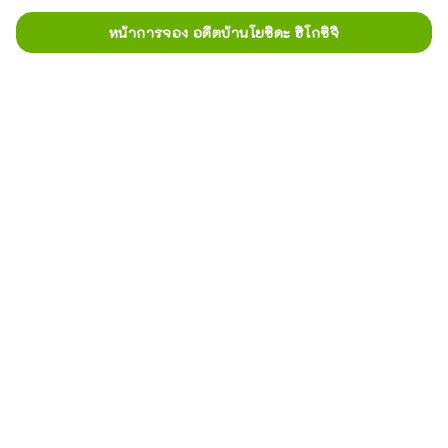
หน้าการจอง อดีตบ้านโยชิดะ ฮิโกชิจิ