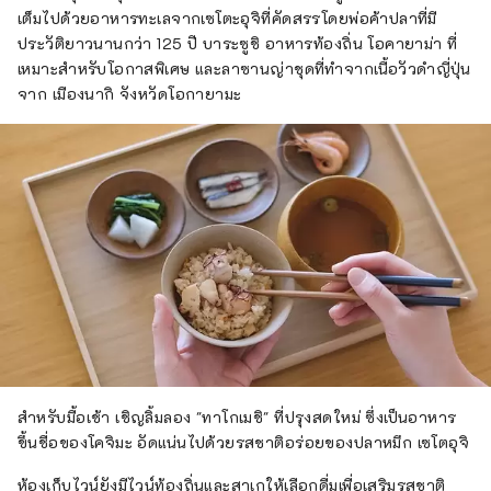
เต็มไปด้วยอาหารทะเลจากเซโตะอุจิที่คัดสรรโดยพ่อค้าปลาที่มี
ประวัติยาวนานกว่า 125 ปี บาระซูชิ อาหารท้องถิ่น โอคายาม่า ที่
เหมาะสำหรับโอกาสพิเศษ และลาซานญ่าชุดที่ทำจากเนื้อวัวดำญี่ปุ่น
จาก เมืองนากิ จังหวัดโอกายามะ
สำหรับมื้อเช้า เชิญลิ้มลอง "ทาโกเมชิ" ที่ปรุงสดใหม่ ซึ่งเป็นอาหาร
ขึ้นชื่อของโคจิมะ อัดแน่นไปด้วยรสชาติอร่อยของปลาหมึก เซโตอุจิ
ห้องเก็บไวน์ยังมีไวน์ท้องถิ่นและสาเกให้เลือกดื่มเพื่อเสริมรสชาติ