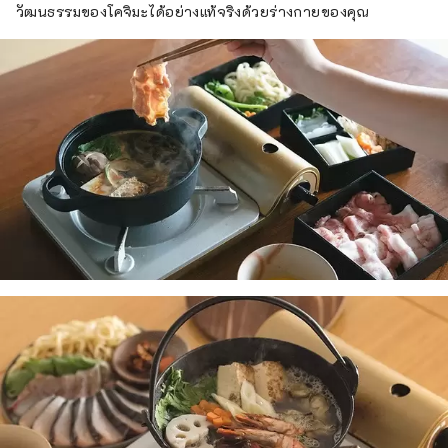
วัฒนธรรมของโคจิมะได้อย่างแท้จริงด้วยร่างกายของคุณ