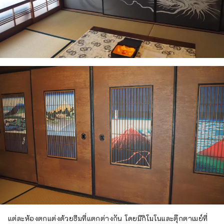
แต่ละห้องตกแต่งด้วยธีมที่แตกต่างกัน โดยมีกิโมโนและตุ๊กตาเมย์ที่