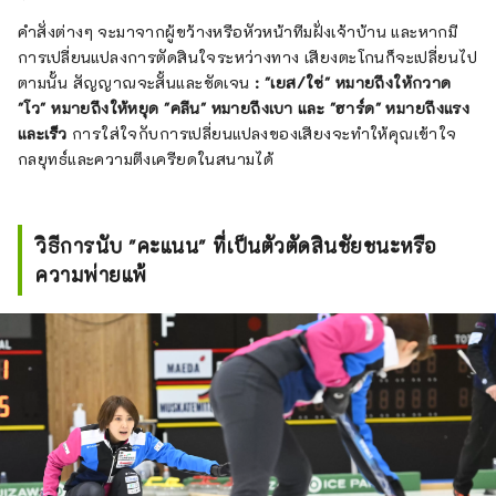
คำสั่งต่างๆ จะมาจากผู้ขว้างหรือหัวหน้าทีมฝั่งเจ้าบ้าน และหากมี
การเปลี่ยนแปลงการตัดสินใจระหว่างทาง เสียงตะโกนก็จะเปลี่ยนไป
ตามนั้น สัญญาณจะสั้นและชัดเจน
: "เยส/ใช่" หมายถึงให้กวาด
"โว" หมายถึงให้หยุด "คลีน" หมายถึงเบา และ "ฮาร์ด" หมายถึงแรง
และเร็ว
การใส่ใจกับการเปลี่ยนแปลงของเสียงจะทำให้คุณเข้าใจ
กลยุทธ์และความตึงเครียดในสนามได้
วิธีการนับ "คะแนน" ที่เป็นตัวตัดสินชัยชนะหรือ
ความพ่ายแพ้