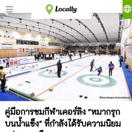
language
คู่มือการชมกีฬาเคอร์ลิง "หมากรุก
บนน้ำแข็ง" ที่กำลังได้รับความนิยม