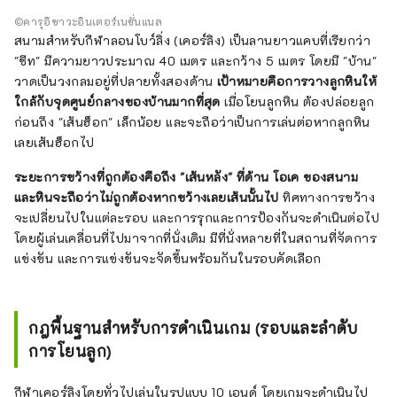
©คารุอิซาวะอินเตอร์เนชั่นแนล
สนามสำหรับกีฬาลอนโบว์ลิ่ง (เคอร์ลิง) เป็นลานยาวแคบที่เรียกว่า
"ชีท" มีความยาวประมาณ 40 เมตร และกว้าง 5 เมตร โดยมี "บ้าน"
วาดเป็นวงกลมอยู่ที่ปลายทั้งสองด้าน
เป้าหมายคือการวางลูกหินให้
ใกล้กับจุดศูนย์กลางของบ้านมากที่สุด
เมื่อโยนลูกหิน ต้องปล่อยลูก
ก่อนถึง "เส้นฮ็อก" เล็กน้อย และจะถือว่าเป็นการเล่นต่อหากลูกหิน
เลยเส้นฮ็อกไป
ระยะการขว้างที่ถูกต้องคือถึง "เส้นหลัง" ที่ด้าน โอเค ของสนาม
และหินจะถือว่าไม่ถูกต้องหากขว้างเลยเส้นนั้นไป
ทิศทางการขว้าง
จะเปลี่ยนไปในแต่ละรอบ และการรุกและการป้องกันจะดำเนินต่อไป
โดยผู้เล่นเคลื่อนที่ไปมาจากที่นั่งเดิม มีที่นั่งหลายที่ในสถานที่จัดการ
แข่งขัน และการแข่งขันจะจัดขึ้นพร้อมกันในรอบคัดเลือก
กฎพื้นฐานสำหรับการดำเนินเกม (รอบและลำดับ
การโยนลูก)
กีฬาเคอร์ลิงโดยทั่วไปเล่นในรูปแบบ 10 เอนด์ โดยเกมจะดำเนินไป