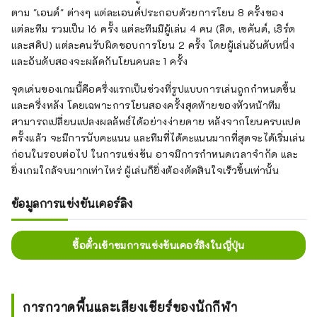
ตาม "เอนด์" ต่างๆ แต่ละเอนด์ประกอบด้วยการโยน 8 ครั้งของ
แต่ละทีม รวมเป็น 16 ครั้ง แต่ละทีมมีผู้เล่น 4 คน (ลีด, เซคันด์, เธิร์ด
และสคิป) แต่ละคนรับผิดชอบการโยน 2 ครั้ง โดยผู้เล่นอันดับหนึ่ง
และอันดับสองจะผลัดกันโยนคนละ 1 ครั้ง
จุดเด่นของเกมนี้คือครึ่งแรกเป็นช่วงที่รูปแบบการเล่นถูกกำหนดขึ้น
และครึ่งหลัง โดยเฉพาะการโยนสองครั้งสุดท้ายของหัวหน้าทีม
สามารถเปลี่ยนแปลงผลลัพธ์ได้อย่างง่ายดาย หลังจากโยนครบแปด
ครั้งแล้ว จะมีการนับคะแนน และทีมที่ได้คะแนนมากที่สุดจะได้เริ่มเล่น
ก่อนในรอบต่อไป ในการแข่งขัน อาจมีการกำหนดเวลาจำกัด และ
ยิ่งเกมใกล้จบมากเท่าไหร่ ผู้เล่นก็ยิ่งต้องตัดสินใจเร็วขึ้นเท่านั้น
ข้อมูลการแข่งขันเคอร์ลิง
ซื้อตั๋วเข้าชมการแข่งขันเคอร์ลิงในญี่ปุ่น
การกวาดพื้นและเสียงเชียร์ของนักกีฬา