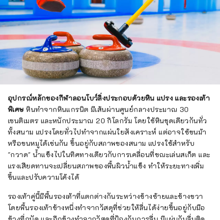
อุปกรณ์หลักของกีฬาลอนโบว์ลิ่งประกอบด้วยหิน แปรง และรองเท้า
พิเศษ
หินทำจากหินแกรนิต มีเส้นผ่านศูนย์กลางประมาณ 30
เซนติเมตร และหนักประมาณ 20 กิโลกรัม โดยใช้หินชุดเดียวกันทั่ว
ทั้งสนาม แปรงโดยทั่วไปทำจากแผ่นใยสังเคราะห์ แต่อาจใช้ขนม้า
หรือขนหมูได้เช่นกัน ขึ้นอยู่กับสภาพของสนาม แปรงใช้สำหรับ
"กวาด" น้ำแข็งไปในทิศทางเดียวกับการเคลื่อนที่ขณะเล่นสเก็ต และ
แรงเสียดทานจะเปลี่ยนสภาพของพื้นผิวน้ำแข็ง ทำให้ระยะทางเพิ่ม
ขึ้นและปรับความโค้งได้
รองเท้าคู่นี้มีพื้นรองเท้าที่แตกต่างกันระหว่างข้างซ้ายและข้างขวา
โดยพื้นรองเท้าข้างหนึ่งทำจากวัสดุที่ช่วยให้ลื่นได้ง่ายขึ้นอยู่กับมือ
ข้างที่ถนัด และอีกข้างทำจากวัสดุที่ป้องกันการลื่น มีแผ่นกันลื่นติด