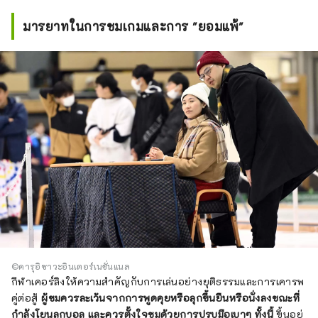
มารยาทในการชมเกมและการ "ยอมแพ้"
©คารุอิซาวะอินเตอร์เนชั่นแนล
กีฬาเคอร์ลิงให้ความสำคัญกับการเล่นอย่างยุติธรรมและการเคารพ
คู่ต่อสู้
ผู้ชมควรละเว้นจากการพูดคุยหรือลุกขึ้นยืนหรือนั่งลงขณะที่
กำลังโยนลูกบอล และควรตั้งใจชมด้วยการปรบมือเบาๆ ทั้งนี้
ขึ้นอยู่