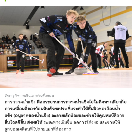
©คารุอิซาวะอินเตอร์เนชั่นแนล
การกวาดน้ำแข็ง
คือกระบวนการกวาดน้ำแข็งไปในทิศทางเดียวกับ
การเคลื่อนที่ของก้อนหินด้วยแปรง ซึ่งจะทำให้พื้นผิวของก้อนน้ำ
แข็ง (อนุภาคของน้ำแข็ง) ละลายเล็กน้อยและช่วยให้คุณสมบัติการ
ลื่นไถลดีขึ้น ส่งผลให้
ระยะทางเพิ่มขึ้น ลดการโค้งงอ และช่วยให้
ลูกบอลเคลื่อนที่ไปตามแนวที่ต้องการ