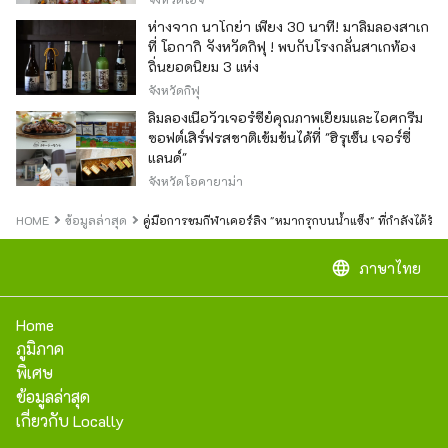
ห่างจาก นาโกย่า เพียง 30 นาที! มาลิ้มลองสาเก
ที่ โอกากิ จังหวัดกิฟุ ! พบกับโรงกลั่นสาเกท้อง
ถิ่นยอดนิยม 3 แห่ง
จังหวัดกิฟุ
ลิ้มลองเนื้อวัวเจอร์ซีย์คุณภาพเยี่ยมและไอศกรีม
ซอฟต์เสิร์ฟรสชาติเข้มข้นได้ที่ "ฮิรุเซ็น เจอร์ซี่
แลนด์"
จังหวัดโอคายาม่า
HOME
ข้อมูลล่าสุด
คู่มือการชมกีฬาเคอร์ลิง "หมากรุกบนน้ำแข็ง" ที่กำลังได้ร
language
ภาษาไทย
Home
ภูมิภาค
พิเศษ
ข้อมูลล่าสุด
เกี่ยวกับ Locally