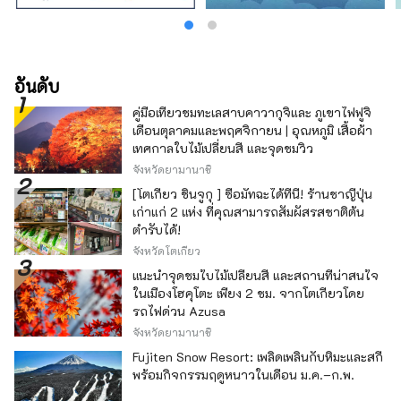
อันดับ
คู่มือเที่ยวชมทะเลสาบคาวากุจิและ ภูเขาไฟฟูจิ
เดือนตุลาคมและพฤศจิกายน | อุณหภูมิ เสื้อผ้า
เทศกาลใบไม้เปลี่ยนสี และจุดชมวิว
จังหวัดยามานาชิ
[โตเกียว ชินจูกุ ] ซื้อมัทฉะได้ที่นี่! ร้านชาญี่ปุ่น
เก่าแก่ 2 แห่ง ที่คุณสามารถสัมผัสรสชาติต้น
ตำรับได้!
จังหวัดโตเกียว
แนะนำจุดชมใบไม้เปลี่ยนสี และสถานที่น่าสนใจ
ในเมืองโฮคุโตะ เพียง 2 ชม. จากโตเกียวโดย
รถไฟด่วน Azusa
จังหวัดยามานาชิ
Fujiten Snow Resort: เพลิดเพลินกับหิมะและสกี
พร้อมกิจกรรมฤดูหนาวในเดือน ม.ค.–ก.พ.