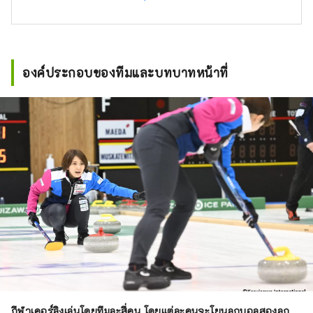
องค์ประกอบของทีมและบทบาทหน้าที่
กีฬาเคอร์ลิงเล่นโดยทีมละสี่คน โดยแต่ละคนจะโยนลูกบอลสองลูก