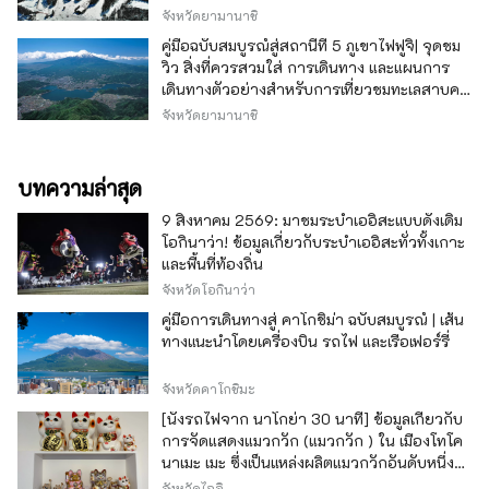
จังหวัดยามานาชิ
คู่มือฉบับสมบูรณ์สู่สถานีที่ 5 ภูเขาไฟฟูจิ| จุดชม
วิว สิ่งที่ควรสวมใส่ การเดินทาง และแผนการ
เดินทางตัวอย่างสำหรับการเที่ยวชมทะเลสาบคา
วากุจิ
จังหวัดยามานาชิ
บทความล่าสุด
9 สิงหาคม 2569: มาชมระบำเออิสะแบบดั้งเดิม
โอกินาว่า! ข้อมูลเกี่ยวกับระบำเออิสะทั่วทั้งเกาะ
และพื้นที่ท้องถิ่น
จังหวัดโอกินาว่า
คู่มือการเดินทางสู่ คาโกชิม่า ฉบับสมบูรณ์ | เส้น
ทางแนะนำโดยเครื่องบิน รถไฟ และเรือเฟอร์รี่
จังหวัดคาโกชิมะ
[นั่งรถไฟจาก นาโกย่า 30 นาที] ข้อมูลเกี่ยวกับ
การจัดแสดงแมวกวัก (แมวกวัก ) ใน เมืองโทโค
นาเมะ เมะ ซึ่งเป็นแหล่งผลิตแมวกวักอันดับหนึ่ง
ของญี่ปุ่น
จังหวัดไอจิ