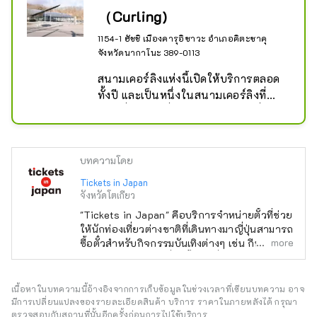
（Curling)
1154-1 ฮัชชิ เมืองคารุอิซาวะ อำเภอคิตะซาคุ
จังหวัดนากาโนะ 389-0113
สนามเคอร์ลิงแห่งนี้เปิดให้บริการตลอด
ทั้งปี และเป็นหนึ่งในสนามเคอร์ลิงที่
ใหญ่ที่สุดของญี่ปุ่น โดยเป็นสถานที่
จัดการแข่งขันระดับประเทศและระดับ
นานาชาติที่สำคัญ

ที่นี่มีคลาสเรียนทดลองสำหรับผู้เริ่มต้น 
บทความโดย
ดังนั้นแม้แต่ผู้ที่ไม่มีประสบการณ์ก็
Tickets in Japan
สามารถสนุกได้

จังหวัดโตเกียว
นอกจากนี้ สนามเคอร์ลิงยังมี "ห้องฟุเร
"Tickets in Japan" คือบริการจำหน่ายตั๋วที่ช่วย
ไอ" ที่คุณสามารถพักผ่อน รับประทาน
ให้นักท่องเที่ยวต่างชาติที่เดินทางมาญี่ปุ่นสามารถ
อาหารและเครื่องดื่มได้ รวมถึงห้อง
more
ซื้อตั๋วสำหรับกิจกรรมบันเทิงต่างๆ เช่น กีฬา
คอนเสิร์ต และละครที่จัดขึ้นในญี่ปุ่นได้
ประชุมสำหรับจัดการประชุมด้วย
เนื้อหาในบทความนี้อ้างอิงจากการเก็บข้อมูลในช่วงเวลาที่เขียนบทความ อาจ
มีการเปลี่ยนแปลงของรายละเอียดสินค้า บริการ ราคาในภายหลังได้ กรุณา
ตรวจสอบกับสถานที่นั้นอีกครั้งก่อนการไปใช้บริการ