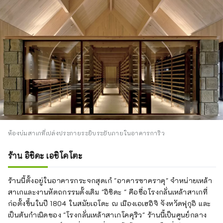
ห้องบ่มสาเกที่เปล่งประกายระยิบระยับภายในอาคารการิว
ร้าน อิชิดะ เอชิโคโตะ
ร้านนี้ตั้งอยู่ในอาคารกระจกสุดเก๋ "อาคารซาคราคุ" จำหน่ายเหล้า
สาเกและงานหัตถกรรมดั้งเดิม "อิชิดะ " คือชื่อโรงกลั่นเหล้าสาเกที่
ก่อตั้งขึ้นในปี 1804 ในสมัยเอโดะ ณ เมืองเอเฮอิจิ จังหวัดฟุกุอิ และ
เป็นต้นกำเนิดของ "โรงกลั่นเหล้าสาเกโคคุริว" ร้านนี้เป็นศูนย์กลาง