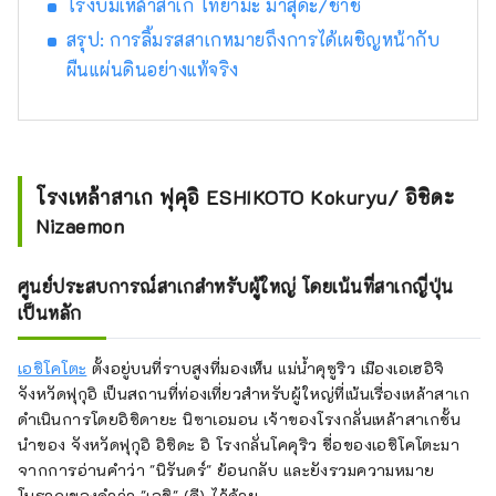
โรงบ่มเหล้าสาเก โทยามะ มาสุดะ/ชาชิ
สรุป: การลิ้มรสสาเกหมายถึงการได้เผชิญหน้ากับ
ผืนแผ่นดินอย่างแท้จริง
โรงเหล้าสาเก ฟุคุอิ ESHIKOTO Kokuryu/ อิชิดะ
Nizaemon
ศูนย์ประสบการณ์สาเกสำหรับผู้ใหญ่ โดยเน้นที่สาเกญี่ปุ่น
เป็นหลัก
เอชิโคโตะ
ตั้งอยู่บนที่ราบสูงที่มองเห็น แม่น้ำคุซูริว เมืองเอเฮอิจิ
จังหวัดฟุกุอิ เป็นสถานที่ท่องเที่ยวสำหรับผู้ใหญ่ที่เน้นเรื่องเหล้าสาเก
ดำเนินการโดยอิชิดายะ นิซาเอมอน เจ้าของโรงกลั่นเหล้าสาเกชั้น
นำของ จังหวัดฟุกุอิ อิชิดะ อิ โรงกลั่นโคคุริว ชื่อของเอชิโคโตะมา
จากการอ่านคำว่า "นิรันดร์" ย้อนกลับ และยังรวมความหมาย
โบราณของคำว่า "เอชิ" (ดี) ไว้ด้วย