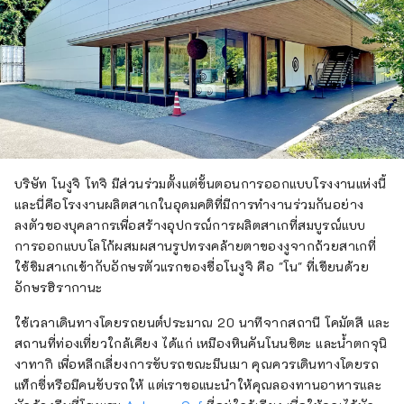
บริษัท โนงูจิ โทจิ มีส่วนร่วมตั้งแต่ขั้นตอนการออกแบบโรงงานแห่งนี้
และนี่คือโรงงานผลิตสาเกในอุดมคติที่มีการทำงานร่วมกันอย่าง
ลงตัวของบุคลากรเพื่อสร้างอุปกรณ์การผลิตสาเกที่สมบูรณ์แบบ
การออกแบบโลโก้ผสมผสานรูปทรงคล้ายตาของงูจากถ้วยสาเกที่
ใช้ชิมสาเกเข้ากับอักษรตัวแรกของชื่อโนงูจิ คือ "โน" ที่เขียนด้วย
อักษรฮิรากานะ
ใช้เวลาเดินทางโดยรถยนต์ประมาณ 20 นาทีจากสถานี โคมัตสึ และ
สถานที่ท่องเที่ยวใกล้เคียง ได้แก่ เหมืองหินคันโนนชิตะ และน้ำตกจุนิ
งาทากิ เพื่อหลีกเลี่ยงการขับรถขณะมึนเมา คุณควรเดินทางโดยรถ
แท็กซี่หรือมีคนขับรถให้ แต่เราขอแนะนำให้คุณลองทานอาหารและ