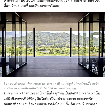
อาหารได้ ในปี 2024 ได้มีการเพิ่มสิ่งอำนวยความสะดวกใหม่ๆ เช่น
ที่พัก ร้านเบเกอรี่ และร้านอาหารโซบะ
ล้อมรอบด้วยภูเขาที่งดงามตระการตา และมี แม่น้ำคุซูริว ไหลผ่านเบื้องหน้า
คุณจึงสามารถเพลิดเพลินกับทิวทัศน์ที่สวยงามได้ในทุกฤดูกาล
ไม่เพียงแต่เหล้าสาเกจากโรงกลั่นโคคุริวจะเป็นสิ่งที่ห้ามพลาดเท่านั้น
แต่ยังมีอาหารที่ใช้วัตถุดิบในท้องถิ่นอย่างมากมาย และการจัด
ตกแต่งที่สวยงามซึ่งผสมผสานงานฝีมือแบบดั้งเดิม เช่น หินชากุดา