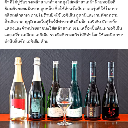
ผ้าที่ใช้ปูชั้นวางเหล้าสาเกทำจากถุงใส่เหล้าสาเกผ้าฝ้ายทอมือที่
ย้อมด้วยแทนนินจากลูกพลับ ซึ่งใช้สำหรับบีบกากองุ่นที่ใช้ในการ
ผลิตเหล้าสาเก ภายในร้านยังใช้ เอจิเซ็น กุดานิและงานหัตถกรรม
ดั้งเดิมจาก ฟุคุอิ และในตู้โชว์ที่ทำจากหีบลิ้นชัก เอจิเซ็น มีการจัด
แสดงและจำหน่ายภาชนะใส่เหล้าสาเก เช่น เครื่องปั้นดินเผาเอจิเซ็น
และเครื่องเคลือบ เอจิเซ็น รวมถึงที่รองแก้วไม้ที่ทำโดยใช้เทคนิคการ
ทำหีบลิ้นชัก เอจิเซ็น ด้วย