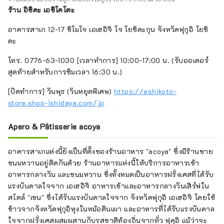
ร้าน อิชิดะ เอชิโคโตะ
อาคารสาเก 12-17 ชิโมโจ เอเฮอิจิ โจ โยชิดะกุน จังหวัดฟุกุอิ โยชิ
ดะ
โทร. 0776-63-1030 [เวลาทำการ] 10:00-17:00 น. (รับออเดอร์
สุดท้ายสำหรับการชิมเวลา 16:30 น.)
[ปิดทำการ] วันพุธ (วันหยุดพิเศษ)
https://eshikoto-
store.shop-ishidaya.com/jp
Apero & Pâtisserie acoya
อาคารสาเกแห่งนี้ยังเป็นที่ตั้งของร้านอาหาร "acoya" ซึ่งมีร้านขาย
ขนมหวานอยู่ติดกันด้วย ร้านอาหารแห่งนี้ให้บริการอาหารเช้า
อาหารกลางวัน และขนมหวาน ซึ่งทั้งหมดเป็นอาหารฝรั่งเศสที่ได้รับ
แรงบันดาลใจจาก เอเฮอิจิ อาหารเช้าและอาหารกลางวันเสิร์ฟใน
สไตล์ "เซน" ซึ่งได้รับแรงบันดาลใจจาก จังหวัดฟุกุอิ เอเฮอิจิ โดยใช้
ข้าวจากจังหวัดฟุกุอิหุงในหม้อดินเผา และอาหารที่ได้รับแรงบันดาล
ใจจากฝรั่งเศสผสมผสานกับรสชาติท้องถิ่นจากทั่ว ฟุคุอิ แม้ว่าจะ