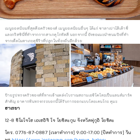
เมนูยอดนิยมที่สุดคือครัวซองต์ เมนูยอดนิยมอื่นๆ ได้แก่ ซาลาเปาไส้เต้าซี่
และกริสซินี่ที่ทำจากกากสาเกคุโรทัตสึ นอกจากนี้ ยังขอแนะนำขนมปังที่ทำ
จากเห็ดไมตาเกะคุซึริวที่ปลูกในท้องถิ่นอีกด้วย
ป้ายรูปทรงครัวซองต์ที่ทางเข้าแหล่งโบราณสถานเอชิโคโตะเป็นแลนด์มาร์ค
สำคัญ อาคารหินทรงกระบอกนี้ได้รับการออกแบบโดยเคนโกะ คุมะ
ฮาเรยา
12-8 ชิโมโจโฮ เอเฮอิจิ โจ โยชิดะกุน จังหวัดฟุกุอิ โยชิดะ
โทร. 0776-87-0887 [เวลาทำการ] 9:00-17:00 [ปิดทำการ] วัน
พุธ
https://www.instagram.com/hareya_bakery