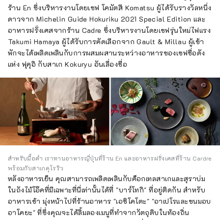
ร้าน En ซึ่งบริหารงานโดยเชฟ โคมัตสึ Komatsu ผู้ได้รับรางวัลหนึ่ง
ดาวจาก Michelin Guide Hokuriku 2021 Special Edition และ
อาหารฝรั่งเศสจากร้าน Cadre ซึ่งบริหารงานโดยเชฟรุ่นใหม่ไฟแรง
Takumi Hamaya ผู้ได้รับการคัดเลือกจาก Gault & Millau ผู้เข้า
พักจะได้เพลิดเพลินกับการผสมผสานระหว่างอาหารของเชฟชื่อดัง
แห่ง ฟุคุอิ กับสาเก Kokuryu อันเลื่องชื่อ
สำหรับมื้อค่ำ เราทานอาหารญี่ปุ่นที่ร้าน En และอาหารฝรั่งเศสที่ร้าน Cardre
พร้อมกับสาเกคุโรริว
หลังอาหารเย็น คุณสามารถเพลิดเพลินกับค็อกเทลสาเกและสุราบ่ม
ในถังไม้โอ๊คที่มีเฉพาะที่นี่เท่านั้นได้ที่ "บาร์โทกิ" ที่อยู่ติดกัน สำหรับ
อาหารเช้า มุ่งหน้าไปที่ร้านอาหาร "เอชิโคโตะ" "อาเปโรและขนมอบ
อาโคยะ" ที่ซึ่งคุณจะได้ลิ้มลองเมนูที่ทำจากวัตถุดิบในท้องถิ่น