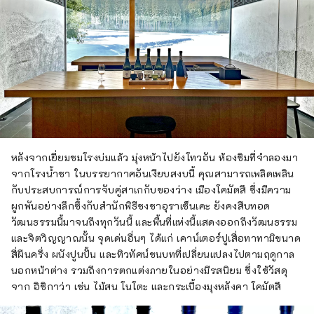
หลังจากเยี่ยมชมโรงบ่มแล้ว มุ่งหน้าไปยังโทวอัน ห้องชิมที่จำลองมา
จากโรงน้ำชา ในบรรยากาศอันเงียบสงบนี้ คุณสามารถเพลิดเพลิน
กับประสบการณ์การจับคู่สาเกกับของว่าง เมืองโคมัตสึ ซึ่งมีความ
ผูกพันอย่างลึกซึ้งกับสำนักพิธีชงชาอุราเซ็นเคะ ยังคงสืบทอด
วัฒนธรรมนี้มาจนถึงทุกวันนี้ และพื้นที่แห่งนี้แสดงออกถึงวัฒนธรรม
และจิตวิญญาณนั้น จุดเด่นอื่นๆ ได้แก่ เคาน์เตอร์ปูเสื่อทาทามิขนาด
สี่ผืนครึ่ง ผนังปูนปั้น และทิวทัศน์ชนบทที่เปลี่ยนแปลงไปตามฤดูกาล
นอกหน้าต่าง รวมถึงการตกแต่งภายในอย่างมีรสนิยม ซึ่งใช้วัสดุ
จาก อิชิกาว่า เช่น ไม้สน โนโตะ และกระเบื้องมุงหลังคา โคมัตสึ