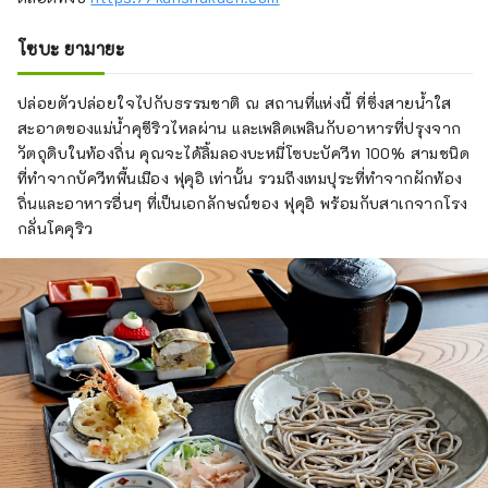
โซบะ ยามายะ
ปล่อยตัวปล่อยใจไปกับธรรมชาติ ณ สถานที่แห่งนี้ ที่ซึ่งสายน้ำใส
สะอาดของแม่น้ำคุซึริวไหลผ่าน และเพลิดเพลินกับอาหารที่ปรุงจาก
วัตถุดิบในท้องถิ่น คุณจะได้ลิ้มลองบะหมี่โซบะบัควีท 100% สามชนิด
ที่ทำจากบัควีทพื้นเมือง ฟุคุอิ เท่านั้น รวมถึงเทมปุระที่ทำจากผักท้อง
ถิ่นและอาหารอื่นๆ ที่เป็นเอกลักษณ์ของ ฟุคุอิ พร้อมกับสาเกจากโรง
กลั่นโคคุริว