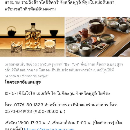
มากมาย รวมถึงข้าวโคชิฮิคาริ จังหวัดฟุกุอิ ที่หุงในหม้อดินเผา
พร้อมชมวิวทิวทัศน์อันงดงาม
เพลิดเพลินไปกับช่วงเวลาอันหรูหราที่ "Bar Toki" ซึ่งมีสาเก ค็อกเทล และสุรา
กลั่นให้เลือกมากมาย ในตอนเช้า อิ่มอร่อยกับอาหารเช้าแบบญี่ปุ่นได้ที่
"Apero & Pâtisserie acoya"
โชคชะตาอันแสนสุข
10-15-1 ชิโมโจโฮ เอเฮอิจิ โจ โยชิดะกุน จังหวัดฟุกุอิ โยชิดะ
โทร. 0776-50-1323 สำหรับการจองที่พักและร้านอาหาร โทร.
0570-041923 (9:00-20:00 น.)
เช็คอิน 15:00-17:30 น. / เช็คเอาท์ก่อน 11:00 น. [ปิดทำการ] เปิด
ตลอดทั้งปี
https://kanshukuen.com