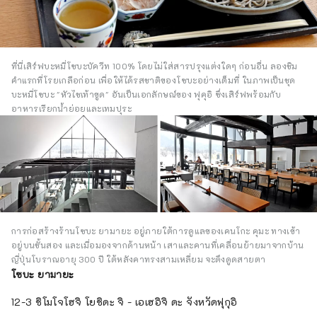
ที่นี่เสิร์ฟบะหมี่โซบะบัควีท 100% โดยไม่ใส่สารปรุงแต่งใดๆ ก่อนอื่น ลองชิม
คำแรกที่โรยเกลือก่อน เพื่อให้ได้รสชาติของโซบะอย่างเต็มที่ ในภาพเป็นชุด
บะหมี่โซบะ "หัวไชเท้าขูด" อันเป็นเอกลักษณ์ของ ฟุคุอิ ซึ่งเสิร์ฟพร้อมกับ
อาหารเรียกน้ำย่อยและเทมปุระ
การก่อสร้างร้านโซบะ ยามายะ อยู่ภายใต้การดูแลของเคนโกะ คุมะ ทางเข้า
อยู่บนชั้นสอง และเมื่อมองจากด้านหน้า เสาและคานที่เคลื่อนย้ายมาจากบ้าน
ญี่ปุ่นโบราณอายุ 300 ปี ใต้หลังคาทรงสามเหลี่ยม จะดึงดูดสายตา
โซบะ ยามายะ
12-3 ชิโมโจโฮจิ โยชิดะ จิ - เอเฮอิจิ ดะ จังหวัดฟุกุอิ