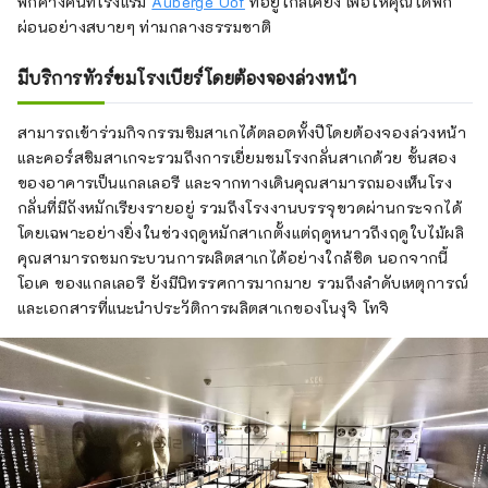
พักค้างคืนที่โรงแรม
Auberge Oof
ที่อยู่ใกล้เคียง เพื่อให้คุณได้พัก
ผ่อนอย่างสบายๆ ท่ามกลางธรรมชาติ
มีบริการทัวร์ชมโรงเบียร์โดยต้องจองล่วงหน้า
สามารถเข้าร่วมกิจกรรมชิมสาเกได้ตลอดทั้งปีโดยต้องจองล่วงหน้า
และคอร์สชิมสาเกจะรวมถึงการเยี่ยมชมโรงกลั่นสาเกด้วย ชั้นสอง
ของอาคารเป็นแกลเลอรี และจากทางเดินคุณสามารถมองเห็นโรง
กลั่นที่มีถังหมักเรียงรายอยู่ รวมถึงโรงงานบรรจุขวดผ่านกระจกได้
โดยเฉพาะอย่างยิ่งในช่วงฤดูหมักสาเกตั้งแต่ฤดูหนาวถึงฤดูใบไม้ผลิ
คุณสามารถชมกระบวนการผลิตสาเกได้อย่างใกล้ชิด นอกจากนี้
โอเค ของแกลเลอรี ยังมีนิทรรศการมากมาย รวมถึงลำดับเหตุการณ์
และเอกสารที่แนะนำประวัติการผลิตสาเกของโนงุจิ โทจิ