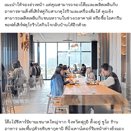
แนะนำให้จองล่วงหน้า แต่คุณสามารถจองโต๊ะและเพลิดเพลินกับ
อาหารตามสั่งที่เสิร์ฟคู่กับสาเกคุโรริวและเครื่องดื่มได้ คุณยัง
สามารถเพลิดเพลินกับขนมหวานในช่วงเวลาคาเฟ่ หรือซื้อไอศกรีม
ซอฟต์เสิร์ฟคุโรริวไดกินโจกลับบ้านได้อีกด้วย
โต๊ะไม้ซีดาร์มิยามะขนาดใหญ่จาก จังหวัดฟุกุอิ ตั้งอยู่ ชูโอ ร้าน
อาหาร และพื้นปูด้วยหินชากุดานิ ที่นั่งเคาน์เตอร์ริมหน้าต่างยังมอง