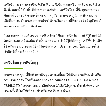
เอจิเซ็น กระดาษวาชิเอจิเซ็น หีบ เอจิเซ็น และเครื่องเคลือบ เอจิเซ็น
ซึ่งทั้งหมดนี้ก็เป็นสิ่งที่ห้ามพลาดเช่นกัน เอชิโคโตะ ที่ซึ่งคุณสามารถ
ดื่มด่ำกับประวัติศาสตร์และสภาพภูมิอากาศของภูมิภาคนี้ได้อย่าง
เต็มที่ผ่านเหล้าสาเก อาจกล่าวได้ว่าเป็นสถานที่ที่แสดงถึงสัญลักษณ์
ของการท่องเที่ยวเชิงสาเก
*หมายเหตุ: แนวคิดของ "เอชิโคโตะ" คือการเปิดโอกาสให้ผู้ใหญ่ได้
พักผ่อนและเพลิดเพลิน ดังนั้นเราขอแนะนำให้ผู้ที่มีอายุ 12 ปีขึ้นไปเข้า
ใช้บริการ นอกจากนี้ยังมีข้อจำกัดบางประการ เช่น ไม่อนุญาตให้
นำสัตว์เลี้ยงเข้าภายใน*
การิวโตะ (การิวโตะ)
อาคาร Garyu ที่มีหลังคาเป็นรูปสามเหลี่ยม ใช้เป็นสถานที่บ่มสำหรับ
กระบวนการหมักครั้งที่สองของสาเกมีฟอง ESHIKOTO AWA ของ
ESHIKOTO ในขวด โดยปกติแล้วจะไม่เปิดให้บุคคลทั่วไปเข้าชม แต่
บางครั้งก็เปิดให้เข้าชมสำหรับงานอีเวนต์ต่างๆ