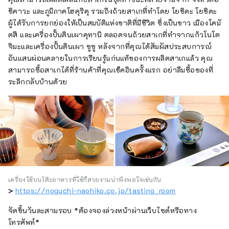
ชิคาวะ และภูมิภาคโฮคุริคุ รวมถึงถ้วยสาเกที่ทำโดย โยชิดะ โยชิดะ
ผู้ได้รับการยกย่องให้เป็นสมบัติแห่งชาติที่มีชีวิต ซึ่งเป็นชาว เมืองโคมั
ตสึ และเครื่องปั้นดินเผาคุทานิ ตลอดจนถ้วยสาเกที่ทำจากแก้วโนโต
จิมะและเครื่องปั้นดินเผา ซูซู หลังจากที่คุณได้สัมผัสประสบการณ์
อันแสนผ่อนคลายในการเรียนรู้แก่นแท้ของการผลิตสาเกแล้ว คุณ
สามารถซื้อสาเกได้ที่ร้านค้าที่คุณเช็คอินครั้งแรก อย่าลืมซื้อของที่
ระลึกกลับบ้านด้วย
เครื่องใช้บนโต๊ะอาหารที่ใช้ก็สวยงามน่าพึงพอใจเช่นกัน
>
https://noguchi-naohiko.co.jp/tasting_room
จัดขึ้นวันละสามรอบ *ต้องจองล่วงหน้าผ่านเว็บไซต์หรือทาง
โทรศัพท์*