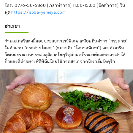
โทร. 0776-50-6860 [เวลาทำการ] 11:00-15:00 [ปิดทำการ] วัน
พุธ
https://soba-yamaya.com
ฮาเรยา
ร้านเบเกอรี่แห่งนี้มอบประสบการณ์พิเศษ เหมือนกับคำว่า "กระต่าย"
ในสำนวน "กระต่ายโตเคะ" (หมายถึง "โอกาสพิเศษ") และส่งเสริม
วัฒนธรรมอาหารของภูมิภาคโฮคุริคุผ่านครัวซองต์และซาลาเปาไส้
ถั่วแดงที่ทำอย่างพิถีพิถันโดยใช้กากสาเกจากโรงกลั่นโคคุริว