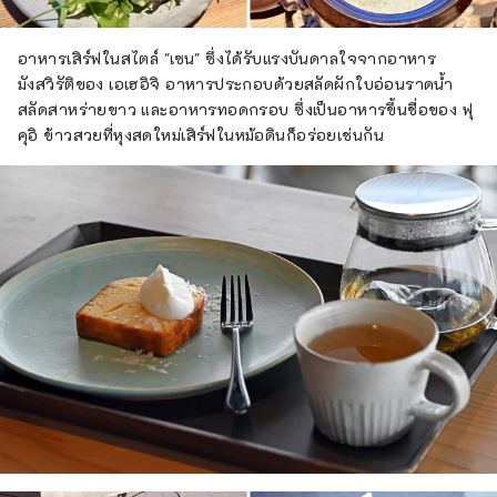
อาหารเสิร์ฟในสไตล์ "เซน" ซึ่งได้รับแรงบันดาลใจจากอาหาร
มังสวิรัติของ เอเฮอิจิ อาหารประกอบด้วยสลัดผักใบอ่อนราดน้ำ
สลัดสาหร่ายขาว และอาหารทอดกรอบ ซึ่งเป็นอาหารขึ้นชื่อของ ฟุ
คุอิ ข้าวสวยที่หุงสดใหม่เสิร์ฟในหม้อดินก็อร่อยเช่นกัน