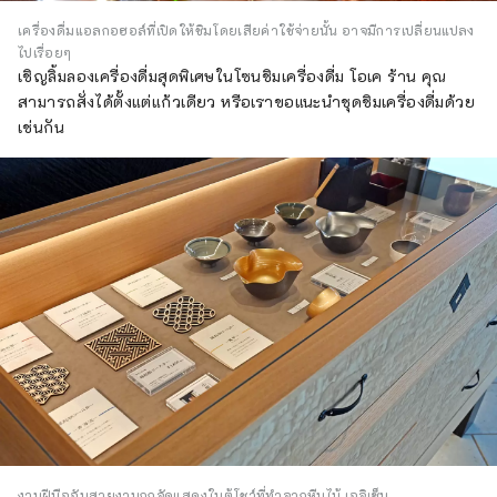
เครื่องดื่มแอลกอฮอล์ที่เปิดให้ชิมโดยเสียค่าใช้จ่ายนั้น อาจมีการเปลี่ยนแปลง
ไปเรื่อยๆ
เชิญลิ้มลองเครื่องดื่มสุดพิเศษในโซนชิมเครื่องดื่ม โอเค ร้าน คุณ
สามารถสั่งได้ตั้งแต่แก้วเดียว หรือเราขอแนะนำชุดชิมเครื่องดื่มด้วย
เช่นกัน
งานฝีมืออันสวยงามถูกจัดแสดงในตู้โชว์ที่ทำจากหีบไม้ เอจิเซ็น