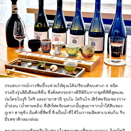
ประสบการณ์การชิมนี้จะช่วยให้คุณได้เปรียบเทียบสาเก 6 ชนิด
รวมถึงรุ่นลิมิเต็ดเอดิชั่น ซึ่งคัดสรรอย่างพิถีพิถันจากชุดที่ดีที่สุดและ
บ่มโดยโนงุจิ โทจิ และยามาฮาอิ จุนไม ไดกินโจ เสิร์ฟพร้อมของว่าง
น้ำอ่อน (น้ำตามหลัง) ที่เสิร์ฟพร้อมสาเกนั้นสูบมาจากน้ำใต้ดินของ
ภูเขา ฮาคุซัง อันศักดิ์สิทธิ์ ซึ่งเป็นน้ำที่ใช้ในการผลิตสาเกเช่นกัน จึง
มีรสชาติกลมกล่อม
คุณสามารถเพลิดเพลินกับสาเกในชุดภาชนะที่สวยงามจาก จังหวัดอิ