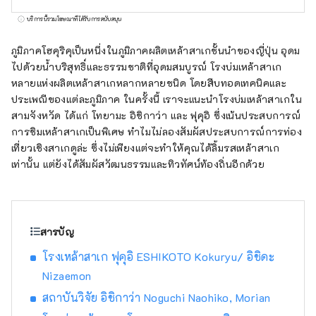
บริการนี้รวมโฆษณาที่ได้รับการสนับสนุน
ภูมิภาคโฮคุริคุเป็นหนึ่งในภูมิภาคผลิตเหล้าสาเกชั้นนำของญี่ปุ่น อุดม
ไปด้วยน้ำบริสุทธิ์และธรรมชาติที่อุดมสมบูรณ์ โรงบ่มเหล้าสาเก
หลายแห่งผลิตเหล้าสาเกหลากหลายชนิด โดยสืบทอดเทคนิคและ
ประเพณีของแต่ละภูมิภาค ในครั้งนี้ เราจะแนะนำโรงบ่มเหล้าสาเกใน
สามจังหวัด ได้แก่ โทยามะ อิชิกาว่า และ ฟุคุอิ ซึ่งเน้นประสบการณ์
การชิมเหล้าสาเกเป็นพิเศษ ทำไมไม่ลองสัมผัสประสบการณ์การท่อง
เที่ยวเชิงสาเกดูล่ะ ซึ่งไม่เพียงแต่จะทำให้คุณได้ลิ้มรสเหล้าสาเก
เท่านั้น แต่ยังได้สัมผัสวัฒนธรรมและทิวทัศน์ท้องถิ่นอีกด้วย
สารบัญ
โรงเหล้าสาเก ฟุคุอิ ESHIKOTO Kokuryu/ อิชิดะ
Nizaemon
สถาบันวิจัย อิชิกาว่า Noguchi Naohiko, Morian