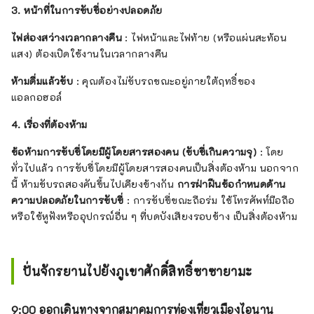
3. หน้าที่ในการขับขี่อย่างปลอดภัย
ไฟส่องสว่างเวลากลางคืน
: ไฟหน้าและไฟท้าย (หรือแผ่นสะท้อน
แสง) ต้องเปิดใช้งานในเวลากลางคืน
ห้ามดื่มแล้วขับ
: คุณต้องไม่ขับรถขณะอยู่ภายใต้ฤทธิ์ของ
แอลกอฮอล์
4. เรื่องที่ต้องห้าม
ข้อห้ามการขับขี่โดยมีผู้โดยสารสองคน (ขับขี่เกินความจุ)
: โดย
ทั่วไปแล้ว การขับขี่โดยมีผู้โดยสารสองคนเป็นสิ่งต้องห้าม นอกจาก
นี้ ห้ามขับรถสองคันขึ้นไปเคียงข้างกัน
การฝ่าฝืนข้อกำหนดด้าน
ความปลอดภัยในการขับขี่
: การขับขี่ขณะถือร่ม ใช้โทรศัพท์มือถือ
หรือใช้หูฟังหรืออุปกรณ์อื่น ๆ ที่บดบังเสียงรอบข้าง เป็นสิ่งต้องห้าม
ปั่นจักรยานไปยังภูเขาศักดิ์สิทธิ์ซาซายามะ
9:00 ออกเดินทางจากสมาคมการท่องเที่ยวเมืองไอนาน