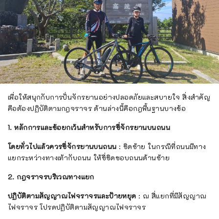
เพื่อให้สนุกกับการปั่นจักรยานอย่างปลอดภัยและสบายใจ สิ่งสำคัญ
คือต้องปฏิบัติตามกฎจราจร ด้านล่างนี้คือกฎพื้นฐานบางข้อ
1. หลักการและข้อยกเว้นสำหรับการขี่จักรยานบนถนน
โดยทั่วไปแล้วควรขี่จักรยานบนถนน
: ชิดซ้าย ในกรณีที่ถนนมีทาง
แยกระหว่างทางเท้ากับถนน ให้ขี่ชิดขอบถนนด้านซ้าย
2. กฎจราจรบริเวณทางแยก
ปฏิบัติตามสัญญาณไฟจราจรและป้ายหยุด
: ณ สี่แยกที่มีสัญญาณ
ไฟจราจร โปรดปฏิบัติตามสัญญาณไฟจราจร