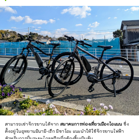
สามารถเช่าจักรยานได้จาก
สมาคมการท่องเที่ยวเมืองไอแนน
ซึ่ง
ตั้งอยู่ในอุทยานมินามิ-เร็ก มิซาโอะ แนะนำให้ใช้จักรยานไฟฟ้า
สำหรับการปั่นระยะไกลหรือเมื่อต้องขึ้นเนินชัน