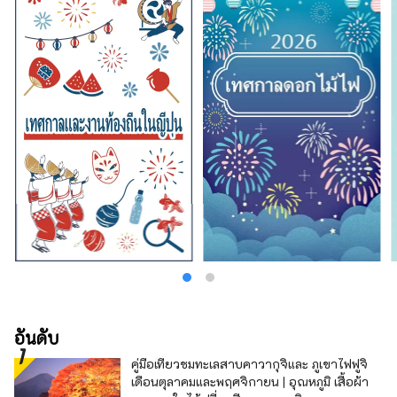
อันดับ
คู่มือเที่ยวชมทะเลสาบคาวากุจิและ ภูเขาไฟฟูจิ
เดือนตุลาคมและพฤศจิกายน | อุณหภูมิ เสื้อผ้า