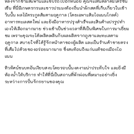
หลังจากข้ามสะพานและขับรถไปอีกหน่อย คุณจะเห็นตลาดมิโดริชิน
เซ็น ที่นี่มีเกษตรกรและชาวประมงท้องถิ่นนำผักสดที่เก็บเกี่ยวในเช้า
วันนั้น ผลไม้ตระกูลส้มตามฤดูกาล (โดยเฉพาะส้มไอแนนโกลด์)
อาหารทะเลสดใหม่ และยังมีอาหารปรุงสำเร็จและสินค้าแปรรูปทำ
เองให้เลือกมากมาย ช่วงเช้าเป็นช่วงเวลาที่ดีเป็นพิเศษในการมาเยี่ยม
ชม เพราะคุณจะได้เพลิดเพลินกับผลผลิตจากภูเขาและทะเลตาม
ฤดูกาล สบายใจที่ได้รู้จักหน้าตาของผู้ผลิต และเป็นร้านค้าขายตรง
ที่เต็มไปด้วยของอร่อยมากมาย ซึ่งสะท้อนถึงแก่นแท้ของเมืองไอ
แนน
ทิวทัศน์ชนบทอันเงียบสงบโดยรอบนั้นงดงามน่าประทับใจ และยังมี
ห้องน้ำให้บริการ ทำให้ที่นี่เป็นสถานที่พักผ่อนที่เหมาะอย่างยิ่ง
ระหว่างการปั่นจักรยานของคุณ