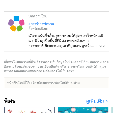
บทความโดย
ศาลาว่าการไอนาน
จังหวัดเอฮิเมะ
เมืองไอนันซึ่งตั้งอยู่ทางตอนใต้สุดของจังหวัดเอฮิ
เมะ ชิโกกุ เป็นพื้นที่ที่มีสภาพแวดล้อมทาง
more
ธรรมชาติ มีทะเลและภูเขาที่อุดมสมบูรณ์ เช่น
อุทยานแห่งชาติอาชิซูริ-อุวาไก สภาพอากาศ
อบอุ่นตลอดทั้งปี และคุณสามารถมองเห็นปะการัง
และปลาเขตร้อนได้
เนื้อหาในบทความนี้อ้างอิงจากการเก็บข้อมูลในช่วงเวลาที่เขียนบทความ อาจ
มีการเปลี่ยนแปลงของรายละเอียดสินค้า บริการ ราคาในภายหลังได้ กรุณา
ตรวจสอบกับสถานที่นั้นอีกครั้งก่อนการไปใช้บริการ
หน้าเว็บไซต์นี้ใช้เครื่องมือแปลภาษาอัตโนมัติบางส่วน
พิเศษ
ดูเพิ่มเติม