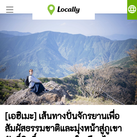
language
[เอฮิเมะ] เส้นทางปั่นจักรยานเพื่อ
สัมผัสธรรมชาติและมุ่งหน้าสู่ภูเขา