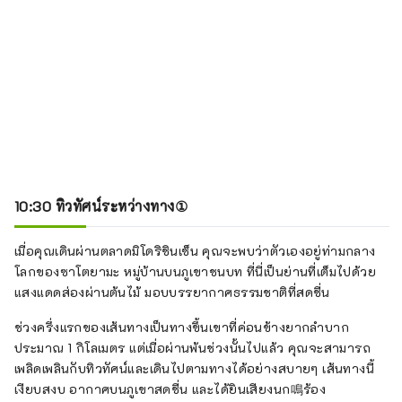
10:30 ทิวทัศน์ระหว่างทาง①
เมื่อคุณเดินผ่านตลาดมิโดริชินเซ็น คุณจะพบว่าตัวเองอยู่ท่ามกลาง
โลกของซาโตยามะ หมู่บ้านบนภูเขาชนบท ที่นี่เป็นย่านที่เต็มไปด้วย
แสงแดดส่องผ่านต้นไม้ มอบบรรยากาศธรรมชาติที่สดชื่น
ช่วงครึ่งแรกของเส้นทางเป็นทางขึ้นเขาที่ค่อนข้างยากลำบาก
ประมาณ 1 กิโลเมตร แต่เมื่อผ่านพ้นช่วงนั้นไปแล้ว คุณจะสามารถ
เพลิดเพลินกับทิวทัศน์และเดินไปตามทางได้อย่างสบายๆ เส้นทางนี้
เงียบสงบ อากาศบนภูเขาสดชื่น และได้ยินเสียงนก鳴ร้อง