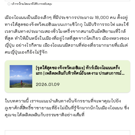
อบอุ่นตลอดทั้งปี และคุณสามารถมองเห็น
บริการนี้รวมโฆษณาที่ได้รับการสนับสนุน
ปะการังและปลาเขตร้อนได้
เมืองไอแนนเป็นเมืองเล็กๆ ที่มีประชากรประมาณ 18,000 คน ตั้งอยู่
ทางใต้สุดของจังหวัดเอฮิเมะบนเกาะชิโกกุ ไม่มีบริการรถไฟ และใช้
เวลาเดินทางประมาณสองชั่วโมงครึ่งจากสนามบินมัตสึยามะที่ใกล้
ที่สุด ทำให้เป็นหนึ่งในเมืองที่อยู่ไกลที่สุดจากโตเกียว เมืองหลวงของ
ญี่ปุ่น อย่างไรก็ตาม เมืองไอแนนมีสถานที่ท่องเที่ยวมากมายที่แม้แต่
คนญี่ปุ่นเองก็ยังไม่รู้จัก
[จุดใต้สุดของจังหวัดเอฮิเมะ] ทัวร์เมืองไอแนนครั้ง
แรก | เพลิดเพลินกับทิวทัศน์อันงดงาม ประสบการณ์
ทางทะเล และอาหารตามฤดูกาล
2026.01.09
ในบทความนี้ เราจะแนะนำเส้นทางปั่นจักรยานที่จะพาคุณไปยัง
ภูเขาศักดิ์สิทธิ์ซาซายามะที่ยังไม่เป็นที่รู้จักมากนักในเมืองไอแนน ซึ่ง
คุณจะได้เพลิดเพลินกับธรรมชาติอย่างเต็มที่