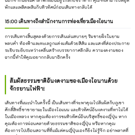
นอกจากนี้ยังมีศาลาพักผ่อนอยู่ใกล้กับชิราทากิ คุณจึงสามารถหยุด
พักและเพลิดเพลินกับทิวทัศน์ก่อนเดินทางกลับได้
15:00 เดินทางถึงสำนักงานการท่องเที่ยวเมืองไอนาน
การเดินทางสิ้นสุดลงด้วยการเดินเล่นสบายๆ ริมชายฝั่งในยาม
พลบค่ำ ท้องฟ้าและทะเลถูกแต่งแต้มด้วยสีส้ม และแสงที่ส่องประกาย
ระยิบระยับระหว่างคลื่นสร้างบรรยากาศลึกลับ ความงดงามของ
ฉากนี้ทำให้คุณอยากกลับมาอีกครั้ง
สัมผัสธรรมชาติอันงดงามของเมืองไอนานด้วย
จักรยานไฟฟ้า!
เส้นทางที่แนะนำในครั้งนี้ เป็นเส้นทางที่จะพาคุณไปสัมผัสกับภูเขา
ศักดิ์สิทธิ์ซาซายามะในเมืองไอแนน และทิวทัศน์อันงดงามที่หาไม่ได้
ในเมืองหลวง หากคุณต้องการชมทิวทัศน์อันบริสุทธิ์ของญี่ปุ่น หาก
คุณต้องการผ่อนคลายด้วยธรรมชาติของญี่ปุ่น หรือหากคุณ
ต้องการไปเยือนสถานที่ที่แม้แต่คนญี่ปุ่นเองก็ยังไม่รู้จัก อย่าพลาดที่