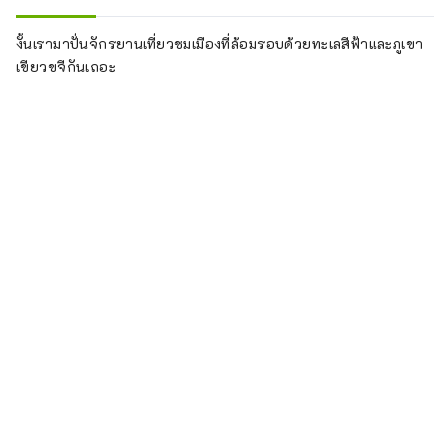
งั้นเรามาปั่นจักรยานเที่ยวชมเมืองที่ล้อมรอบด้วยทะเลสีฟ้าและภูเขา
เขียวขจีกันเถอะ