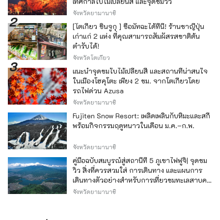
เทศกาลใบไม้เปลี่ยนสี และจุดชมวิว
จังหวัดยามานาชิ
[โตเกียว ชินจูกุ ] ซื้อมัทฉะได้ที่นี่! ร้านชาญี่ปุ่น
เก่าแก่ 2 แห่ง ที่คุณสามารถสัมผัสรสชาติต้น
ตำรับได้!
จังหวัดโตเกียว
แนะนำจุดชมใบไม้เปลี่ยนสี และสถานที่น่าสนใจ
ในเมืองโฮคุโตะ เพียง 2 ชม. จากโตเกียวโดย
รถไฟด่วน Azusa
จังหวัดยามานาชิ
Fujiten Snow Resort: เพลิดเพลินกับหิมะและสกี
พร้อมกิจกรรมฤดูหนาวในเดือน ม.ค.–ก.พ.
จังหวัดยามานาชิ
คู่มือฉบับสมบูรณ์สู่สถานีที่ 5 ภูเขาไฟฟูจิ| จุดชม
วิว สิ่งที่ควรสวมใส่ การเดินทาง และแผนการ
เดินทางตัวอย่างสำหรับการเที่ยวชมทะเลสาบคา
วากุจิ
จังหวัดยามานาชิ