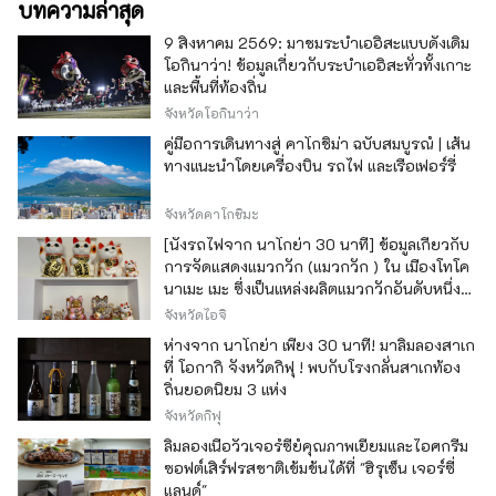
บทความล่าสุด
9 สิงหาคม 2569: มาชมระบำเออิสะแบบดั้งเดิม
โอกินาว่า! ข้อมูลเกี่ยวกับระบำเออิสะทั่วทั้งเกาะ
และพื้นที่ท้องถิ่น
จังหวัดโอกินาว่า
คู่มือการเดินทางสู่ คาโกชิม่า ฉบับสมบูรณ์ | เส้น
ทางแนะนำโดยเครื่องบิน รถไฟ และเรือเฟอร์รี่
จังหวัดคาโกชิมะ
[นั่งรถไฟจาก นาโกย่า 30 นาที] ข้อมูลเกี่ยวกับ
การจัดแสดงแมวกวัก (แมวกวัก ) ใน เมืองโทโค
นาเมะ เมะ ซึ่งเป็นแหล่งผลิตแมวกวักอันดับหนึ่ง
ของญี่ปุ่น
จังหวัดไอจิ
ห่างจาก นาโกย่า เพียง 30 นาที! มาลิ้มลองสาเก
ที่ โอกากิ จังหวัดกิฟุ ! พบกับโรงกลั่นสาเกท้อง
ถิ่นยอดนิยม 3 แห่ง
จังหวัดกิฟุ
ลิ้มลองเนื้อวัวเจอร์ซีย์คุณภาพเยี่ยมและไอศกรีม
ซอฟต์เสิร์ฟรสชาติเข้มข้นได้ที่ "ฮิรุเซ็น เจอร์ซี่
แลนด์"