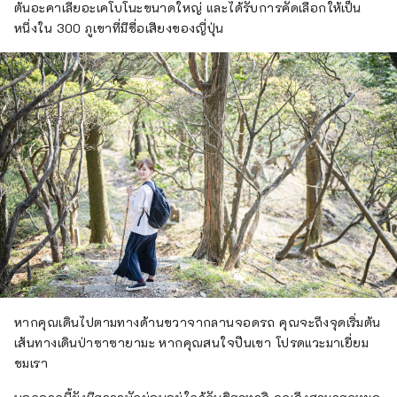
ต้นอะคาเลียอะเคโบโนะขนาดใหญ่ และได้รับการคัดเลือกให้เป็น
หนึ่งใน 300 ภูเขาที่มีชื่อเสียงของญี่ปุ่น
หากคุณเดินไปตามทางด้านขวาจากลานจอดรถ คุณจะถึงจุดเริ่มต้น
เส้นทางเดินป่าซาซายามะ หากคุณสนใจปีนเขา โปรดแวะมาเยี่ยม
ชมเรา