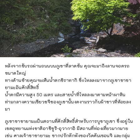
หลังจากขับรถผ่านถนนบนภูเขาที่ลาดชัน คุณจะมาถึงลานจอดรถ
ขนาดใหญ่
ทางด้านซ้ายคุณจะเห็นน้ำตกชิราทากิ ซึ่งไหลลงมาจากภูเขาซาซา
ยามะอันศักดิ์สิทธิ์
น้ำตกมีความสูง 50 เมตร และสายน้ำที่ไหลลงมาตามหน้าผาหิน
ท่ามกลางความเขียวขจีของภูเขานั้นงดงามราวกับผ้าขาวที่ห้อยลง
มา
ภูเขาซาซายามะเป็นสถานที่ศักดิ์สิทธิ์สำหรับการบูชาภูเขา ซึ่งอยู่ใน
เขตอุทยานแห่งชาติอาชิซูริ-อุวากาอิ มีสถานที่ท่องเที่ยวมากมาย
เช่น ศาลเจ้าซาซายามะ ซากปรักหักพังของวัดคันเซอนจิ และกลุ่ม