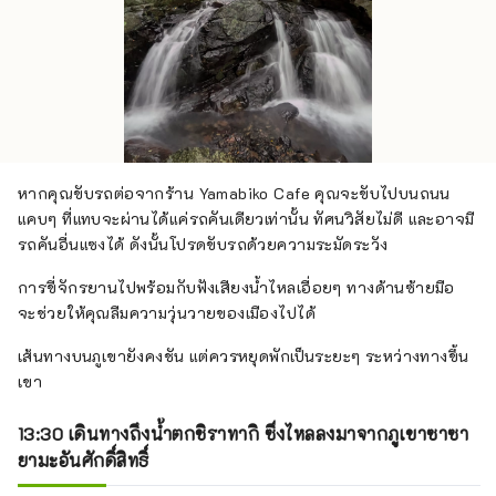
หากคุณขับรถต่อจากร้าน Yamabiko Cafe คุณจะขับไปบนถนน
แคบๆ ที่แทบจะผ่านได้แค่รถคันเดียวเท่านั้น ทัศนวิสัยไม่ดี และอาจมี
รถคันอื่นแซงได้ ดังนั้นโปรดขับรถด้วยความระมัดระวัง
การขี่จักรยานไปพร้อมกับฟังเสียงน้ำไหลเอื่อยๆ ทางด้านซ้ายมือ
จะช่วยให้คุณลืมความวุ่นวายของเมืองไปได้
เส้นทางบนภูเขายังคงชัน แต่ควรหยุดพักเป็นระยะๆ ระหว่างทางขึ้น
เขา
13:30 เดินทางถึงน้ำตกชิราทากิ ซึ่งไหลลงมาจากภูเขาซาซา
ยามะอันศักดิ์สิทธิ์