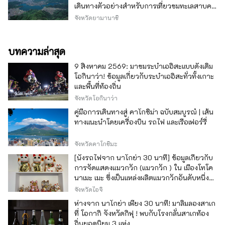
เดินทางตัวอย่างสำหรับการเที่ยวชมทะเลสาบคา
วากุจิ
จังหวัดยามานาชิ
บทความล่าสุด
9 สิงหาคม 2569: มาชมระบำเออิสะแบบดั้งเดิม
โอกินาว่า! ข้อมูลเกี่ยวกับระบำเออิสะทั่วทั้งเกาะ
และพื้นที่ท้องถิ่น
จังหวัดโอกินาว่า
คู่มือการเดินทางสู่ คาโกชิม่า ฉบับสมบูรณ์ | เส้น
ทางแนะนำโดยเครื่องบิน รถไฟ และเรือเฟอร์รี่
จังหวัดคาโกชิมะ
[นั่งรถไฟจาก นาโกย่า 30 นาที] ข้อมูลเกี่ยวกับ
การจัดแสดงแมวกวัก (แมวกวัก ) ใน เมืองโทโค
นาเมะ เมะ ซึ่งเป็นแหล่งผลิตแมวกวักอันดับหนึ่ง
ของญี่ปุ่น
จังหวัดไอจิ
ห่างจาก นาโกย่า เพียง 30 นาที! มาลิ้มลองสาเก
ที่ โอกากิ จังหวัดกิฟุ ! พบกับโรงกลั่นสาเกท้อง
ถิ่นยอดนิยม 3 แห่ง