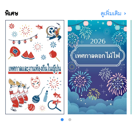
เท่านั้น แต่ยังใช้ในชีวิตประจำวันของชาวบ้านใน
พื้นที่อีกด้วย "ปอนเต้ พลาซ่า" ตั้งอยู่บนชั้นใต้ดิน
พิเศษ
ดูเพิ่มเติม
ชั้นแรกของ OCAT โดดเด่นด้วยทรงกลมขนาด
ใหญ่ที่ส่องประกายเจิดจ้าในแสงแดด พื้นที่กลาง
แจ้งแห่งนี้ซึ่งสามารถมองเห็นท้องฟ้าสีครามได้
เป็นสถานที่พักผ่อนหย่อนใจสำหรับผู้คนทุกเพศทุก
วัย