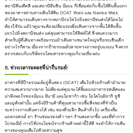
สถานีคินเท็ตสึ และสถานีฮันชิน นัมบะ ก็เชื่อมต่อกับชั้นใต้ดินชั้นแรก
ของอาคารผ่านทางเดินใต้ดิน OCAT Walk และ Namba Walk
ทำให้สามารถเดินทางจากสถานีรถไฟไปยังสถานีขนส่งได้โดยไม่
ต้องใช้ร่ม แม้ว่าคุณจะต้องเปลี่ยนรถเพื่อเดินทางจากชั้นใต้ดินชั้น
แรกไปยังสถานีขนส่ง แต่คุณสามารถใช้ลิฟต์ได้ ซึ่งสะดวกมาก
สำหรับผู้ที่เดินทางพร้อมกระเป๋าเดินทางขนาดใหญ่หรือรถเข็นเด็ก
อย่างไรก็ตาม เนื่องจากป้ายรถเมล์ปลายทางอาจอยู่บนถนน จึงควร
ตรวจสอบกับบริษัทรถโดยสารหากคุณกังวลเรื่องฝน
5. ช่วงเวลารอคอยที่น่ารื่นรมย์!
อาคารที่มีป้ายรถเมล์อยู่ชั้นสอง (OCAT) เต็มไปด้วยร้านค้าอำนวย
ความสะดวกมากมาย ไม่เพียงแต่คุณจะได้ลิ้มลองอาหารรสเลิศและ
น่าพึงพอใจของนัมบะ มินามิ และโอซาก้า เช่น โอโคโนมิยากิ ซูชิ
และอุด้งเท่านั้น แต่ยังมีร้านค้าที่คุณสามารถซื้อสิ่งของที่จำเป็น
ระหว่างการเดินทางได้ เช่น ของที่ระลึก สินค้าทั่วไป เครื่องดื่ม
แอลกอฮอล์ ยา ร้านซ่อมรองเท้า ฯลฯ ร้านสะดวกซื้อ และที่ทำการ
ไปรษณีย์ การใช้ประโยชน์จากร้านค้าเหล่านี้ให้ดี จะทำให้การเดิน
ทางของคุณเต็มไปด้วยความสุข