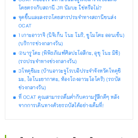
โดยตรงกับสถานี JR นัมบะ ใช่หรือไม่?
จุดขึ้นและลงรถโดยสารประจำทางสถานีขนส่ง
OCAT
1 เกาะอาวาจิ (นิจิเก็น โนะ โมริ, ซูโมโตะ ออนเซ็น)
(บริการช่วงกลางวัน)
②นารูโตะ (พิพิธภัณฑ์ศิลปะโอสึกะ, อุซุ โนะ มิชิ)
(รถประจำทางช่วงกลางวัน)
3โทคุชิมะ (บ้านอาวะจูโรเบอิประจำจังหวัดโทคุชิ
มะ, ไอโนะยากาตะ, ห้องโถงอาวะโอโดริ) ​​(รถบัส
ช่วงกลางวัน)
ที่ OCAT คุณสามารถดื่มด่ำกับความรู้สึกดีๆ หลัง
จากการเดินทางด้วยรถบัสได้อย่างเต็มที่!