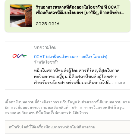
ร้านอาหารฮาลาลที่ต้องลองในโอซาก้า! ที่ OCAT
เชื่อมกับสถานีนัมบะโดยตรง [ยากินิกุ, ข้าวหน้าต่างๆ,
ราเมง]
2025.09.16
บทความโดย
OCAT (สถานีขนส่งทางอากาศเมือง โอซาก้า)
จังหวัดโอซาก้า
หนึ่งในสถานีขนส่งผู้โดยสารที่ใหญ่ที่สุดในภาค
ตะวันตกของญี่ปุ่น นี่คือสถานีขนส่งผู้โดยสาร
more
สำหรับรถโดยสารด่วนที่ออกเดินทางไปยังและมา
ถึงสนามบินนานาชาติคันไซและสนามบิน โอซาก้า
ซึ่งมีเที่ยวบินไปยังจุดหมายปลายทางทั่วโลก รวม
ถึงจุดหมายปลายทางภายในประเทศญี่ปุ่นด้วย สม
เนื้อหาในบทความนี้อ้างอิงจากการเก็บข้อมูลในช่วงเวลาที่เขียนบทความ อาจ
กับที่เป็นสนามบิน OCAT ซึ่งมีสถานีขนส่งผู้
มีการเปลี่ยนแปลงของรายละเอียดสินค้า บริการ ราคาในภายหลังได้ กรุณา
โดยสารเชื่อมต่อโดยตรงกับสนามบิน คุณจึง
ตรวจสอบกับสถานที่นั้นอีกครั้งก่อนการไปใช้บริการ
สามารถเพลิดเพลินกับอาหารจากทั่วโลกได้ มีร้าน
ค้ามากมายที่คุณสามารถซื้อของใช้ในชีวิตประจำ
หน้าเว็บไซต์นี้ใช้เครื่องมือแปลภาษาอัตโนมัติบางส่วน
วันได้ และไม่เพียงแต่ใช้ในขณะรอรถประจำทาง