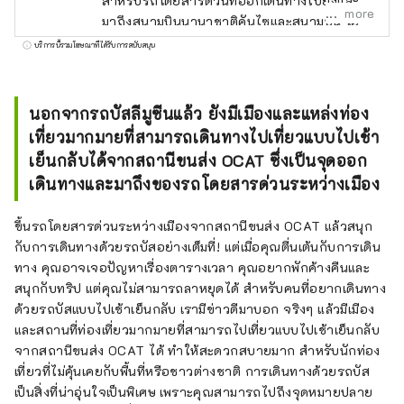
สำหรับรถโดยสารด่วนที่ออกเดินทางไปยังและ
more
มาถึงสนามบินนานาชาติคันไซและสนามบิน โอ
ซาก้า ซึ่งมีเที่ยวบินไปยังจุดหมายปลายทางทั่ว
บริการนี้รวมโฆษณาที่ได้รับการสนับสนุน
โลก รวมถึงจุดหมายปลายทางภายในประเทศ
ญี่ปุ่นด้วย สมกับที่เป็นสนามบิน OCAT ซึ่งมีสถานี
ขนส่งผู้โดยสารเชื่อมต่อโดยตรงกับสนามบิน คุณ
นอกจากรถบัสลีมูซีนแล้ว ยังมีเมืองและแหล่งท่อง
จึงสามารถเพลิดเพลินกับอาหารจากทั่วโลกได้ มี
เที่ยวมากมายที่สามารถเดินทางไปเที่ยวแบบไปเช้า
ร้านค้ามากมายที่คุณสามารถซื้อของใช้ในชีวิต
เย็นกลับได้จากสถานีขนส่ง OCAT ซึ่งเป็นจุดออก
ประจำวันได้ และไม่เพียงแต่ใช้ในขณะรอรถ
เดินทางและมาถึงของรถโดยสารด่วนระหว่างเมือง
ประจำทางเท่านั้น แต่ยังใช้ในชีวิตประจำวันของ
ชาวบ้านในพื้นที่อีกด้วย "ปอนเต้ พลาซ่า" ตั้งอยู่
ขึ้นรถโดยสารด่วนระหว่างเมืองจากสถานีขนส่ง OCAT แล้วสนุก
บนชั้นใต้ดินชั้นแรกของ OCAT โดดเด่นด้วยทรง
กับการเดินทางด้วยรถบัสอย่างเต็มที่! แต่เมื่อคุณตื่นเต้นกับการเดิน
กลมขนาดใหญ่ที่ส่องประกายเจิดจ้าในแสงแดด
ทาง คุณอาจเจอปัญหาเรื่องตารางเวลา คุณอยากพักค้างคืนและ
พื้นที่กลางแจ้งแห่งนี้ซึ่งสามารถมองเห็นท้องฟ้าสี
สนุกกับทริป แต่คุณไม่สามารถลาหยุดได้ สำหรับคนที่อยากเดินทาง
ครามได้ เป็นสถานที่พักผ่อนหย่อนใจสำหรับผู้คน
ด้วยรถบัสแบบไปเช้าเย็นกลับ เรามีข่าวดีมาบอก จริงๆ แล้วมีเมือง
ทุกเพศทุกวัย
และสถานที่ท่องเที่ยวมากมายที่สามารถไปเที่ยวแบบไปเช้าเย็นกลับ
จากสถานีขนส่ง OCAT ได้ ทำให้สะดวกสบายมาก สำหรับนักท่อง
เที่ยวที่ไม่คุ้นเคยกับพื้นที่หรือชาวต่างชาติ การเดินทางด้วยรถบัส
เป็นสิ่งที่น่าอุ่นใจเป็นพิเศษ เพราะคุณสามารถไปถึงจุดหมายปลาย