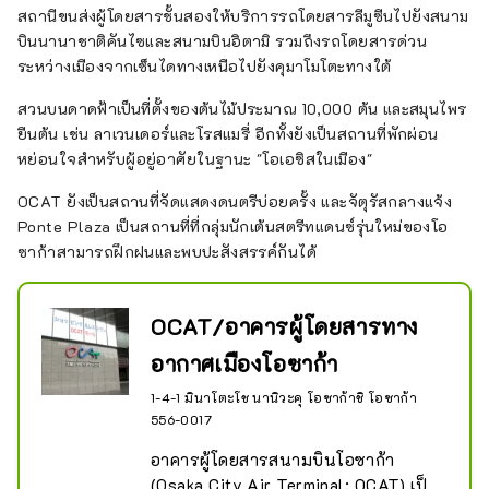
สถานีขนส่งผู้โดยสารชั้นสองให้บริการรถโดยสารลีมูซีนไปยังสนาม
บินนานาชาติคันไซและสนามบินอิตามิ รวมถึงรถโดยสารด่วน
ระหว่างเมืองจากเซ็นไดทางเหนือไปยังคุมาโมโตะทางใต้
สวนบนดาดฟ้าเป็นที่ตั้งของต้นไม้ประมาณ 10,000 ต้น และสมุนไพร
ยืนต้น เช่น ลาเวนเดอร์และโรสแมรี่ อีกทั้งยังเป็นสถานที่พักผ่อน
หย่อนใจสำหรับผู้อยู่อาศัยในฐานะ "โอเอซิสในเมือง"
OCAT ยังเป็นสถานที่จัดแสดงดนตรีบ่อยครั้ง และจัตุรัสกลางแจ้ง
Ponte Plaza เป็นสถานที่ที่กลุ่มนักเต้นสตรีทแดนซ์รุ่นใหม่ของโอ
ซาก้าสามารถฝึกฝนและพบปะสังสรรค์กันได้
OCAT/อาคารผู้โดยสารทาง
อากาศเมืองโอซาก้า
1-4-1 มินาโตะโช นานิวะคุ โอซาก้าชิ โอซาก้า
556-0017
อาคารผู้โดยสารสนามบินโอซาก้า 
(Osaka City Air Terminal: OCAT) เป็น