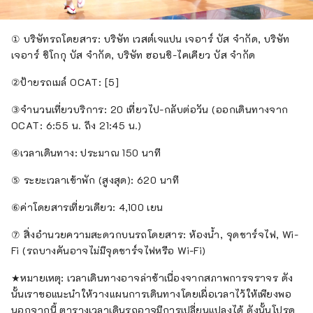
① บริษัทรถโดยสาร: บริษัท เวสต์เจแปน เจอาร์ บัส จำกัด, บริษัท
เจอาร์ ชิโกกุ บัส จำกัด, บริษัท ฮอนชิ-ไคเคียว บัส จำกัด
②ป้ายรถเมล์ OCAT: [5]
③จำนวนเที่ยวบริการ: 20 เที่ยวไป-กลับต่อวัน (ออกเดินทางจาก
OCAT: 6:55 น. ถึง 21:45 น.)
④เวลาเดินทาง: ประมาณ 150 นาที
⑤ ระยะเวลาเข้าพัก (สูงสุด): 620 นาที
⑥ค่าโดยสารเที่ยวเดียว: 4,100 เยน
⑦ สิ่งอำนวยความสะดวกบนรถโดยสาร: ห้องน้ำ, จุดชาร์จไฟ, Wi-
Fi (รถบางคันอาจไม่มีจุดชาร์จไฟหรือ Wi-Fi)
★หมายเหตุ: เวลาเดินทางอาจล่าช้าเนื่องจากสภาพการจราจร ดัง
นั้นเราขอแนะนำให้วางแผนการเดินทางโดยเผื่อเวลาไว้ให้เพียงพอ
นอกจากนี้ ตารางเวลาเดินรถอาจมีการเปลี่ยนแปลงได้ ดังนั้นโปรด