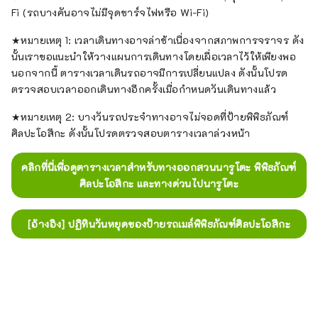
Fi (รถบางคันอาจไม่มีจุดชาร์จไฟหรือ Wi-Fi)
★หมายเหตุ 1: เวลาเดินทางอาจล่าช้าเนื่องจากสภาพการจราจร ดัง
นั้นเราขอแนะนำให้วางแผนการเดินทางโดยเผื่อเวลาไว้ให้เพียงพอ
นอกจากนี้ ตารางเวลาเดินรถอาจมีการเปลี่ยนแปลง ดังนั้นโปรด
ตรวจสอบเวลาออกเดินทางอีกครั้งเมื่อกำหนดวันเดินทางแล้ว
★หมายเหตุ 2: บางวันรถประจำทางอาจไม่จอดที่ป้ายพิพิธภัณฑ์
ศิลปะโอสึกะ ดังนั้นโปรดตรวจสอบตารางเวลาล่วงหน้า
คลิกที่นี่เพื่อดูตารางเวลาสำหรับทางออกสวนนารูโตะ พิพิธภัณฑ์
ศิลปะโอสึกะ และทางด่วนไปนารูโตะ
[อ้างอิง] ปฏิทินวันหยุดของป้ายรถเมล์พิพิธภัณฑ์ศิลปะโอสึกะ