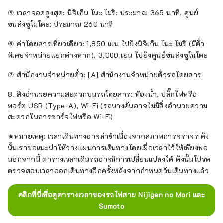
⑤ เวลาจอดสูงสุด: นิจิเก็น โนะ โมริ: ประมาณ 365 นาที, ศูนย์
ขนส่งซูโมโตะ: ประมาณ 260 นาที
⑥ ค่าโดยสารเที่ยวเดียว: 1,850 เยน ไปยังนิจิเก็น โนะ โมริ (มีตั๋ว
พิเศษจำหน่ายแยกต่างหาก), 3,000 เยน ไปยังศูนย์ขนส่งซูโมโตะ
⑦ สำนักงานจำหน่ายตั๋ว: [A] สำนักงานจำหน่ายตั๋วรถโดยสาร
8. สิ่งอำนวยความสะดวกบนรถโดยสาร: ห้องน้ำ, ปลั๊กไฟหรือ
พอร์ต USB (Type-A), Wi-Fi (รถบางคันอาจไม่มีสิ่งอำนวยความ
สะดวกในการชาร์จไฟหรือ Wi-Fi)
★หมายเหตุ: เวลาเดินทางอาจล่าช้าเนื่องจากสภาพการจราจร ดัง
นั้นเราขอแนะนำให้วางแผนการเดินทางโดยเผื่อเวลาไว้ให้เพียงพอ
นอกจากนี้ ตารางเวลาเดินรถอาจมีการเปลี่ยนแปลงได้ ดังนั้นโปรด
ตรวจสอบเวลาออกเดินทางอีกครั้งหลังจากกำหนดวันเดินทางแล้ว
คลิกที่นี่เพื่อดูตารางเวลาของรถไฟสาย Nijigen no Mori และ
Sumoto