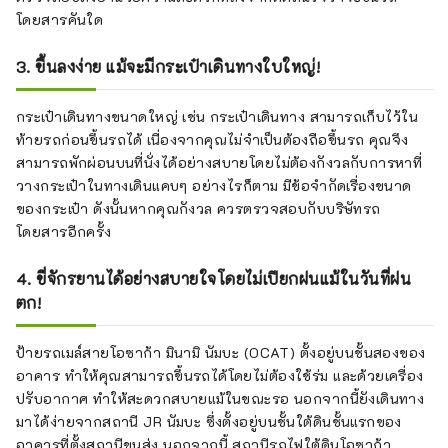
โดยสารคันใด
3. ขึ้นลงง่าย แม้จะมีกระเป๋าเดินทางใบใหญ่!
กระเป๋าเดินทางขนาดใหญ่ เช่น กระเป๋าเดินทาง สามารถเก็บไว้ใน
ท้ายรถก่อนขึ้นรถได้ เนื่องจากคุณไม่จำเป็นต้องถือขึ้นรถ คุณจึง
สามารถพักผ่อนบนที่นั่งได้อย่างสบายโดยไม่ต้องกังวลกับการหาที่
วางกระเป๋าในทางเดินแคบๆ อย่างไรก็ตาม มีข้อจำกัดเรื่องขนาด
ของกระเป๋า ดังนั้นหากคุณกังวล ควรตรวจสอบกับบริษัทรถ
โดยสารอีกครั้ง
4. ขี่จักรยานได้อย่างสบายใจโดยไม่เปียกฝนแม้ในวันที่ฝน
ตก!
ป้ายรถเมล์สายโอซาก้า มินามิ นัมบะ (OCAT) ตั้งอยู่บนชั้นสองของ
อาคาร ทำให้คุณสามารถขึ้นรถได้โดยไม่ต้องใช้ร่ม และด้วยเครื่อง
ปรับอากาศ ทำให้สะดวกสบายแม้ในขณะรอ นอกจากนี้ยังเดินทาง
มาได้ง่ายจากสถานี JR นัมบะ ซึ่งตั้งอยู่บนชั้นใต้ดินชั้นแรกของ
อาคารที่ตั้งสถานีขนส่ง นอกจากนี้ สถานีรถไฟใต้ดินโอซาก้า