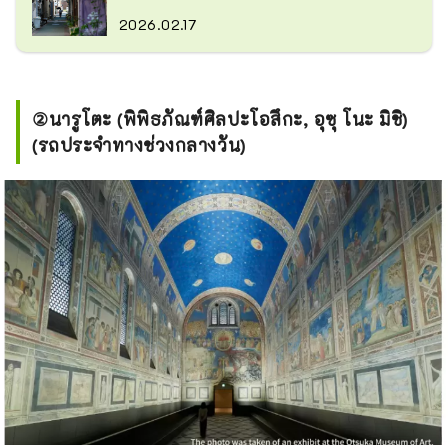
2026.02.17
②นารูโตะ (พิพิธภัณฑ์ศิลปะโอสึกะ, อุซุ โนะ มิชิ)
(รถประจำทางช่วงกลางวัน)