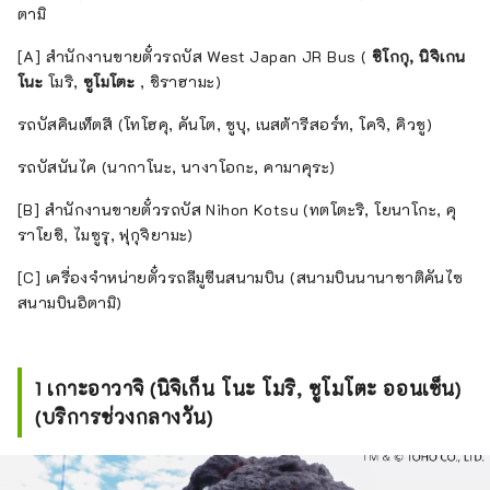
ตามิ
[A] สำนักงานขายตั๋วรถบัส West Japan JR Bus (
ชิโกกุ,
นิจิเกน
โนะ
โมริ,
ซูโมโตะ
, ชิราฮามะ)
รถบัสคินเท็ตสึ (โทโฮคุ, คันโต, ชูบุ, เนสต้ารีสอร์ท, โคจิ, คิวชู)
รถบัสนันไค (นากาโนะ, นางาโอกะ, คามาคุระ)
[B] สำนักงานขายตั๋วรถบัส Nihon Kotsu (ทตโตะริ, โยนาโกะ, คุ
ราโยชิ, ไมซูรุ, ฟุกุจิยามะ)
[C] เครื่องจำหน่ายตั๋วรถลีมูซีนสนามบิน (สนามบินนานาชาติคันไซ
สนามบินอิตามิ)
1 เกาะอาวาจิ (นิจิเก็น โนะ โมริ, ซูโมโตะ ออนเซ็น)
(บริการช่วงกลางวัน)