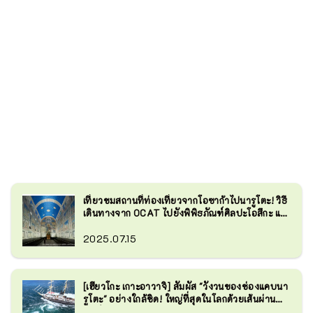
เที่ยวชมสถานที่ท่องเที่ยวจากโอซาก้าไปนารูโตะ! วิธี
เดินทางจาก OCAT ไปยังพิพิธภัณฑ์ศิลปะโอสึกะ และ
ตัวอย่างแผนการเดินทาง!
2025.07.15
[เฮียวโกะ เกาะอาวาจิ] สัมผัส "วังวนของช่องแคบนา
รูโตะ" อย่างใกล้ชิด! ใหญ่ที่สุดในโลกด้วยเส้นผ่าน
ศูนย์กลาง 20 เมตร