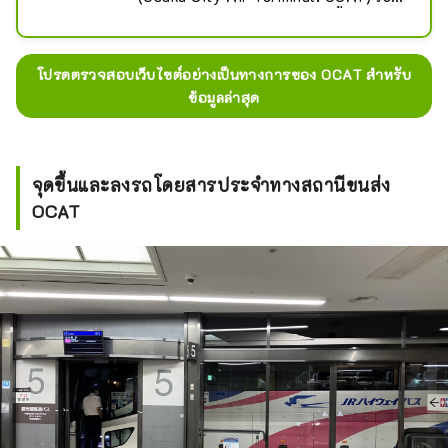
อาคารพาณิชย์อเนกประสงค์ ตั้งอยู่ใน
ย่านมินาโตะมาจิ เขตนานิวะ เมืองโอ
ซาก้า เป็นที่ตั้งของสถานีขนส่งผู้โดยสาร
โปรดตรวจสอบเว็บไซต์อย่างเป็นทางการของ OCAT สำหรับ
โอซาก้าใต้ และสถานีขนส่งผู้โดยสาร
ข้อมูลล่าสุด
สนามบินนานาชาติคันไซ และเชื่อมต่อ
โดยตรงกับสถานีรถไฟ JR นัมบะ ชั้น
อาคารพาณิชย์สูง 6 ชั้นแห่งนี้ยังเป็นที่
ตั้งของร้านค้า ร้านอาหาร และศูนย์
จุดขึ้นและลงรถโดยสารประจำทางสถานีขนส่ง
ข้อมูล OCAT ยังเป็นสถานที่จัดแสดง
OCAT
ดนตรีบ่อยครั้ง และจัตุรัสปอนเตกลาง
แจ้งก็เป็นสถานที่สำหรับชุมชนนักเต้น
สตรีทแดนซ์รุ่นใหม่ของโอซาก้ามา
ฝึกฝนและพบปะสังสรรค์กัน