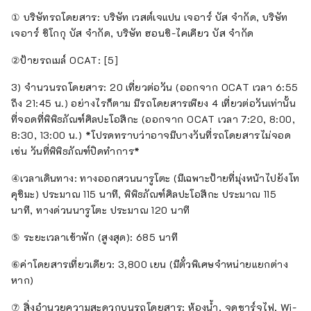
① บริษัทรถโดยสาร: บริษัท เวสต์เจแปน เจอาร์ บัส จำกัด, บริษัท
เจอาร์ ชิโกกุ บัส จำกัด, บริษัท ฮอนชิ-ไคเคียว บัส จำกัด
②ป้ายรถเมล์ OCAT: [5]
3) จำนวนรถโดยสาร: 20 เที่ยวต่อวัน (ออกจาก OCAT เวลา 6:55
ถึง 21:45 น.) อย่างไรก็ตาม มีรถโดยสารเพียง 4 เที่ยวต่อวันเท่านั้น
ที่จอดที่พิพิธภัณฑ์ศิลปะโอสึกะ (ออกจาก OCAT เวลา 7:20, 8:00,
8:30, 13:00 น.) *โปรดทราบว่าอาจมีบางวันที่รถโดยสารไม่จอด
เช่น วันที่พิพิธภัณฑ์ปิดทำการ*
④เวลาเดินทาง: ทางออกสวนนารูโตะ (มีเฉพาะป้ายที่มุ่งหน้าไปยังโท
คุชิมะ) ประมาณ 115 นาที, พิพิธภัณฑ์ศิลปะโอสึกะ ประมาณ 115
นาที, ทางด่วนนารูโตะ ประมาณ 120 นาที
⑤ ระยะเวลาเข้าพัก (สูงสุด): 685 นาที
⑥ค่าโดยสารเที่ยวเดียว: 3,800 เยน (มีตั๋วพิเศษจำหน่ายแยกต่าง
หาก)
⑦ สิ่งอำนวยความสะดวกบนรถโดยสาร: ห้องน้ำ, จุดชาร์จไฟ, Wi-