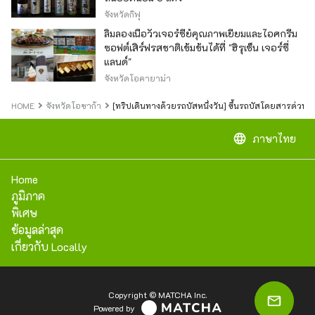
จังหวัดกิฟุ
ลิ้มลองเนื้อวัวเจอร์ซีย์คุณภาพเยี่ยมและไอศกรีม
ซอฟต์เสิร์ฟรสชาติเข้มข้นได้ที่ "ฮิรุเซ็น เจอร์ซี่
แลนด์"
จังหวัดโอคายาม่า
HOME
จังหวัดโอซาก้า
[ทริปเดินทางด้วยรถบัสหนึ่งวัน] ขึ้นรถบัสโดยสารด่วนจ
language
ภาษาไทย
Home
ภูมิภาค
พิเศษ
ข้อมูลล่าสุด
เกี่ยวกับ Locally
Copyright © MATCHA Inc.
Powered by