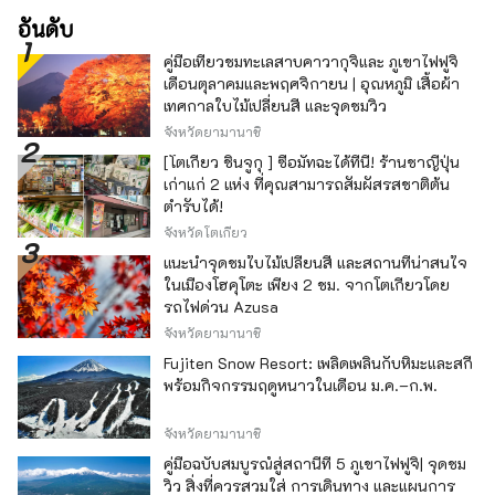
อันดับ
คู่มือเที่ยวชมทะเลสาบคาวากุจิและ ภูเขาไฟฟูจิ
เดือนตุลาคมและพฤศจิกายน | อุณหภูมิ เสื้อผ้า
เทศกาลใบไม้เปลี่ยนสี และจุดชมวิว
จังหวัดยามานาชิ
[โตเกียว ชินจูกุ ] ซื้อมัทฉะได้ที่นี่! ร้านชาญี่ปุ่น
เก่าแก่ 2 แห่ง ที่คุณสามารถสัมผัสรสชาติต้น
ตำรับได้!
จังหวัดโตเกียว
แนะนำจุดชมใบไม้เปลี่ยนสี และสถานที่น่าสนใจ
ในเมืองโฮคุโตะ เพียง 2 ชม. จากโตเกียวโดย
รถไฟด่วน Azusa
จังหวัดยามานาชิ
Fujiten Snow Resort: เพลิดเพลินกับหิมะและสกี
พร้อมกิจกรรมฤดูหนาวในเดือน ม.ค.–ก.พ.
จังหวัดยามานาชิ
คู่มือฉบับสมบูรณ์สู่สถานีที่ 5 ภูเขาไฟฟูจิ| จุดชม
วิว สิ่งที่ควรสวมใส่ การเดินทาง และแผนการ