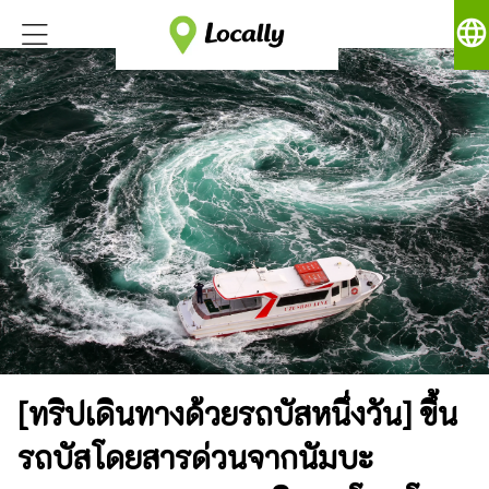
language
[ทริปเดินทางด้วยรถบัสหนึ่งวัน] ขึ้น
รถบัสโดยสารด่วนจากนัมบะ