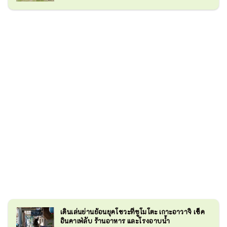
เดินเล่นย่านย้อนยุคโชวะที่ซูโมโตะ เกาะอาวาจิ เช็ค
อินคาเฟ่ลับ ร้านอาหาร และโรงอาบน้ำ