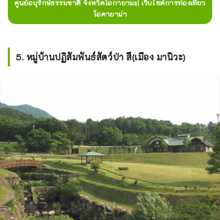
ศูนย์อนุรักษ์ธรรมชาติ จังหวัดโอกายามะ| เว็บไซต์การท่องเที่ยว
โอคายาม่า
5. หมู่บ้านปฏิสัมพันธ์สัตว์ป่า สึ(เมือง มานิวะ)