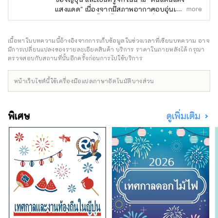
more
แสงแดด" เนื่องจากมีสภาพอากาศอบอุ่นและมีฝน
ตกน้อยตลอดทั้งปี ตั้งอยู่ในทำเลที่สะดวกสบาย
ระหว่างสถานที่ท่องเที่ยวชื่อดังอย่าง เกียวโต โอ
ซาก้า และ ฮิโรชิมา! นอกจากนี้ยังเป็นประตูสู่
เนื้อหาในบทความนี้อ้างอิงจากการเก็บข้อมูลในช่วงเวลาที่เขียนบทความ อาจ
ชิโกกุผ่าน เซโตะ อีกด้วย โอคายามะยังเป็นที่รู้จัก
มีการเปลี่ยนแปลงของรายละเอียดสินค้า บริการ ราคาในภายหลังได้ กรุณา
ในชื่อ "โอคายาม่า ผลไม้" และผลไม้ที่ได้รับ
ตรวจสอบกับสถานที่นั้นอีกครั้งก่อนการไปใช้บริการ
แสงแดดในสภาพอากาศอบอุ่นของ เซโตอุจิ จะมี
คุณภาพสูงสุดในแง่ของความหวาน กลิ่น และ
หน้าเว็บไซต์นี้ใช้เครื่องมือแปลภาษาอัตโนมัติบางส่วน
รสชาติ คุณสามารถเพลิดเพลินกับผลไม้ตาม
ฤดูกาล เช่น พีชขาว องุ่นมัสกัต และองุ่นพิโอเน่!
โอคายามะยังเป็นที่ตั้งของสถานที่ท่องเที่ยวระดับ
พิเศษ
ดูเพิ่มเติม
โลกมากมาย เช่น Okayama Castle [ปราสาท]
Okayama Korakuen Garden [สวน] หนึ่งในสาม
สวนที่โด่งดังที่สุดของญี่ปุ่น และ Kurashiki Bikan
Historical Quarter [ย่าน] ซึ่งมีประวัติศาสตร์
วัฒนธรรม และศิลปะอันอุดมสมบูรณ์!