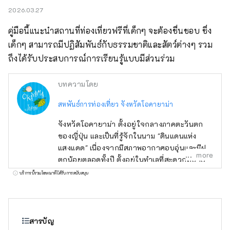
2026.03.27
คู่มือนี้แนะนำสถานที่ท่องเที่ยวฟรีที่เด็กๆ จะต้องชื่นชอบ ซึ่ง
เด็กๆ สามารถมีปฏิสัมพันธ์กับธรรมชาติและสัตว์ต่างๆ รวม
ถึงได้รับประสบการณ์การเรียนรู้แบบมีส่วนร่วม
บทความโดย
สหพันธ์การท่องเที่ยว จังหวัดโอคายาม่า
จังหวัดโอคายาม่า ตั้งอยู่ใจกลางภาคตะวันตก
ของญี่ปุ่น และเป็นที่รู้จักในนาม "ดินแดนแห่ง
แสงแดด" เนื่องจากมีสภาพอากาศอบอุ่นและมีฝน
more
ตกน้อยตลอดทั้งปี ตั้งอยู่ในทำเลที่สะดวกสบาย
ระหว่างสถานที่ท่องเที่ยวชื่อดังอย่าง เกียวโต โอ
บริการนี้รวมโฆษณาที่ได้รับการสนับสนุน
ซาก้า และ ฮิโรชิมา! นอกจากนี้ยังเป็นประตูสู่
ชิโกกุผ่าน เซโตะ อีกด้วย โอคายามะยังเป็นที่รู้จัก
ในชื่อ "โอคายาม่า ผลไม้" และผลไม้ที่ได้รับ
แสงแดดในสภาพอากาศอบอุ่นของ เซโตอุจิ จะมี
สารบัญ