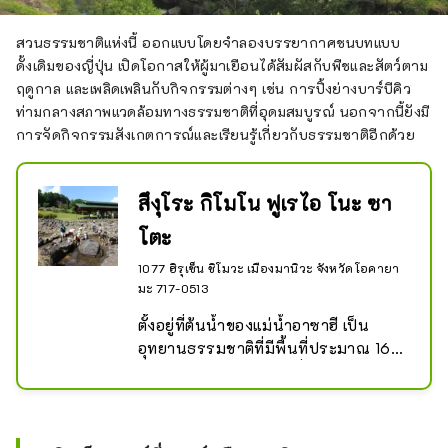
สวนธรรมชาติแห่งนี้ ออกแบบโดยจำลองบรรยากาศชนบทแบบ
ดั้งเดิมของญี่ปุ่น เปิดโอกาสให้ผู้มาเยือนได้สัมผัสกับพืชและสัตว์ตาม
ฤดูกาล และเพลิดเพลินกับกิจกรรมต่างๆ เช่น การปิ้งย่างบาร์บีคิว
ท่ามกลางสภาพแวดล้อมทางธรรมชาติที่อุดมสมบูรณ์ นอกจากนี้ยังมี
การจัดกิจกรรมสังเกตการณ์และเรียนรู้เกี่ยวกับธรรมชาติอีกด้วย
สึงุโระ กิโมโน ฟูเรไอ โนะ ซา
โตะ
1077 ฮิรุเซ็น ชิโมวะ เมืองมานิวะ จังหวัดโอคายา
มะ 717-0513
ตั้งอยู่ที่ต้นน้ำของแม่น้ำอาซาฮี เป็น
อุทยานธรรมชาติที่มีพื้นที่ประมาณ 16 
เฮกตาร์ของซาโตยามะ ซึ่งคุณสามารถ
สัมผัสกับสภาพแวดล้อมทางธรรมชาติที่
อุดมสมบูรณ์ เช่น ป่าทึบ พื้นที่ชุ่มน้ำ 
ลำธาร และลำธารบนภูเขาได้เช่นกัน 