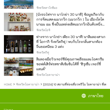
จังหวัดคาโกชิมะ
[นั่งรถไฟจาก นาโกย่า 30 นาที] ข้อมูลเกี่ยวกับ
การจัดแสดงแมวกวัก (แมวกวัก ) ใน เมืองโทโค
นาเมะ เมะ ซึ่งเป็นแหล่งผลิตแมวกวักอันดับหนึ่ง
ของญี่ปุ่น
จังหวัดไอจิ
ห่างจาก นาโกย่า เพียง 30 นาที! มาลิ้มลองสาเก
ที่ โอกากิ จังหวัดกิฟุ ! พบกับโรงกลั่นสาเกท้อง
ถิ่นยอดนิยม 3 แห่ง
จังหวัดกิฟุ
ลิ้มลองเนื้อวัวเจอร์ซีย์คุณภาพเยี่ยมและไอศกรีม
ซอฟต์เสิร์ฟรสชาติเข้มข้นได้ที่ "ฮิรุเซ็น เจอร์ซี่
แลนด์"
จังหวัดโอคายาม่า
HOME
จังหวัดโอคายาม่า
[2026] 10 สถานที่ท่องเที่ยวฟรีใน โอคายาม่า ที่เหม
language
ภาษาไทย
Home