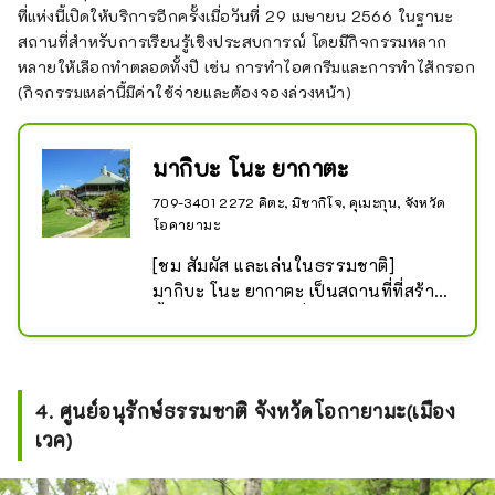
ที่แห่งนี้เปิดให้บริการอีกครั้งเมื่อวันที่ 29 เมษายน 2566 ในฐานะ
สถานที่สำหรับการเรียนรู้เชิงประสบการณ์ โดยมีกิจกรรมหลาก
หลายให้เลือกทำตลอดทั้งปี เช่น การทำไอศกรีมและการทำไส้กรอก
(กิจกรรมเหล่านี้มีค่าใช้จ่ายและต้องจองล่วงหน้า)
มากิบะ โนะ ยากาตะ
709-3401 2272 คิตะ, มิซากิโจ, คุเมะกุน, จังหวัด
โอคายามะ
[ชม สัมผัส และเล่นในธรรมชาติ]

มากิบะ โนะ ยากาตะ เป็นสถานที่ที่สร้าง
ขึ้นด้วยจุดมุ่งหมายเพื่อช่วยให้ผู้คนคุ้น
เคยและเข้าใจการทำฟาร์มปศุสัตว์มาก
ขึ้น

ภายในพื้นที่ 5 ไร่ (รวมพื้นที่สนามหญ้า 
4. ศูนย์อนุรักษ์ธรรมชาติ จังหวัดโอกายามะ(เมือง
3.8 ไร่) มีทั้งสวนลาเวนเดอร์ที่บาน
เวค)
สะพรั่งตั้งแต่เดือนมิถุนายนถึงกรกฎาคม 
ทุ่งดอกคอสมอสประมาณ 2 ล้านดอกที่
บานสะพรั่งในช่วงปลายเดือนตุลาคม 