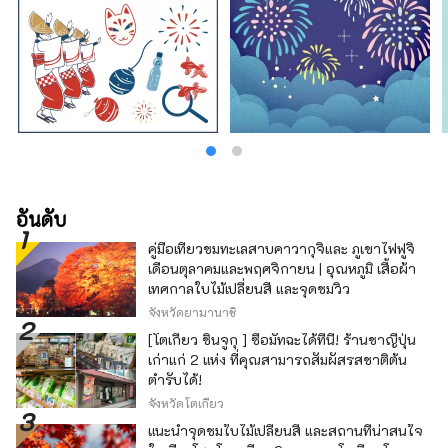
อันดับ
คู่มือเที่ยวชมทะเลสาบคาวากุจิและ ภูเขาไฟฟูจิ
เดือนตุลาคมและพฤศจิกายน | อุณหภูมิ เสื้อผ้า
เทศกาลใบไม้เปลี่ยนสี และจุดชมวิว
จังหวัดยามานาชิ
[โตเกียว ชินจูกุ ] ซื้อมัทฉะได้ที่นี่! ร้านชาญี่ปุ่น
เก่าแก่ 2 แห่ง ที่คุณสามารถสัมผัสรสชาติต้น
ตำรับได้!
จังหวัดโตเกียว
แนะนำจุดชมใบไม้เปลี่ยนสี และสถานที่น่าสนใจ