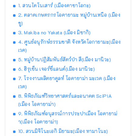
คุณภาพสูงสุดในแง่ของความหวาน กลิ่น และ
1. สวนไดโนเสาร์ (เมืองคาซาโอกะ)
รสชาติ คุณสามารถเพลิดเพลินกับผลไม้ตาม
ฤดูกาล เช่น พีชขาว องุ่นมัสกัต และองุ่นพิโอเน่!
2. ตลาดเกษตรกรโอคายามะ หมู่บ้านเหนือ (เมือง
โอคายามะยังเป็นที่ตั้งของสถานที่ท่องเที่ยวระดับ
ชู)
โลกมากมาย เช่น Okayama Castle [ปราสาท]
3. Makiba no Yakata (เมือง มิซากิ)
Okayama Korakuen Garden [สวน] หนึ่งในสาม
4. ศูนย์อนุรักษ์ธรรมชาติ จังหวัดโอกายามะ(เมือง
สวนที่โด่งดังที่สุดของญี่ปุ่น และ Kurashiki Bikan
Historical Quarter [ย่าน] ซึ่งมีประวัติศาสตร์
เวค)
วัฒนธรรม และศิลปะอันอุดมสมบูรณ์!
5. หมู่บ้านปฏิสัมพันธ์สัตว์ป่า สึ(เมือง มานิวะ)
6. ฮิรุเซ็น เจอร์ซี่แลนด์(เมือง มานิวะ)
7. โรงงานผลิตยาคูลท์ โอคายาม่า มะเวค (เมือง
เวค)
8. พิพิธภัณฑ์วิทยาศาสตร์และอนาคต SciPIA
(เมือง โอคายาม่า)
9. พิพิธภัณฑ์อนุสรณ์การประปาเมือง โอคายาม่
า(เมือง โอคายาม่า)
10. สวนมิจิโนะเอกิ มิยามะ(เมือง ทามาโนะ)