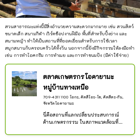
สวนสาธารณะแห่งนี้มีสิ่งอำนวยความสะดวกมากมาย เช่น สวนสัตว์
ขนาดเล็ก สนามกีฬา เวิร์คช็อปงานฝีมือ พื้นที่สำหรับปิ้งย่าง และ
สนามหญ้า ทำให้เป็นสถานที่ที่ยอดเยี่ยมสำหรับการใช้เวลา
สนุกสนานกับครอบครัวได้ทั้งวัน นอกจากนี้ยังมีกิจกรรมให้ลงมือทำ
เช่น การทำไอศกรีม การทำเนย และการทำขนมปัง (มีค่าใช้จ่าย)
ตลาดเกษตรกรโอคายามะ
หมู่บ้านทางเหนือ
709-4311 1100 โอกะ, คัตสึโอะ-โช, คัตสึตะ-กัน,
จังหวัดโอคายามะ
นี่คือสถานที่แลกเปลี่ยนประสบการณ์
ด้านเกษตรกรรม ในสภาพแวดล้อมที่
เงียบสงบได้รับการดูแลในสไตล์ยุโรป
เหนือ คุณสามารถเพลิดเพลินกับ