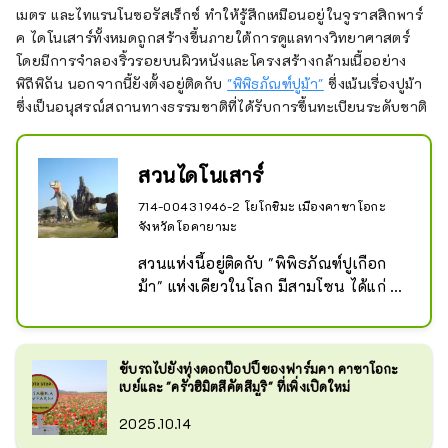
เมตร และไทแรนโนซอรัสเร็กซ์ ทำให้รู้สึกเหมือนอยู่ในจูราสสิกพาร์
ค ไดโนเสาร์ทั้งหมดถูกสร้างขึ้นภายใต้การดูแลทางวิทยาศาสตร์
โดยมีการจำลองริ้วรอยบนผิวหนังและโครงสร้างกล้ามเนื้ออย่าง
พิถีพิถัน นอกจากนี้ยังตั้งอยู่ติดกับ
"พิพิธภัณฑ์ปูม้า"
ซึ่งเน้นเรื่องปูม้า
ซึ่งเป็นอนุสรณ์สถานทางธรรมชาติที่ได้รับการขึ้นทะเบียนระดับชาติ
สวนไดโนเสาร์
714-0043 1946-2 โยโกชิมะ เมืองคาซาโอกะ
จังหวัดโอคายามะ
สวนแห่งนี้อยู่ติดกับ "พิพิธภัณฑ์ปูเกือก
ม้า" แห่งเดียวในโลก มีสามโซน ได้แก่ 
ป่า ทะเลทราย และมหาสมุทร โดยมีการ
จัดแสดงไดโนเสาร์ขนาดเท่าตัวจริง 8 
ตัวจาก 7 ประเภท ซึ่งสร้างขึ้นภายใต้
ขับรถไปยังทุ่งดอกป๊อปปี้ของฟาร์มคา คาซาโอกะ
การดูแลของฝ่ายวิชาการ คุณจะรู้สึก
เบย์และ "ครัวฮิมิตสึคัตสึมูริ" ที่เพิ่งเปิดใหม่
เหมือนได้ย้อนเวลากลับไปในยุค
2025.10.14
ไดโนเสาร์