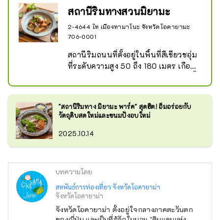
สถานีริมทางสวนมิยามะ
2-4644 ไท เมืองทามาโนะ จังหวัดโอคายามะ
706-0001
สถานีริมถนนที่ตั้งอยู่ในพื้นที่สีเขียวชอุ่ม
ที่ระดับความสูง 50 ถึง 180 เมตร เกือบ
จะอยู่ใจกลางเมืองทามาโนะ นอกจากนี้
ยังมีร้านขายผลิตภัณฑ์ทางการเกษตร
และทางทะเลและผลิตภัณฑ์เฉพาะทาง 
"สถานีริมทาง มิยามะ พาร์ค" สุดฮิต! อิ่มอร่อยกับ
รวมถึงร้านเบเกอรี่และร้านอาหาร 
วัตถุดิบสดใหม่และขนมปังอบใหม่
นอกจากนี้ รถขายอาหารจะตั้งอยู่ด้าน
2025.10.14
นอกในวันเสาร์ วันอาทิตย์ และวันหยุด
เป็นหลัก สวนสาธารณะที่อยู่ติดกันมี 
``โซนเดิน'' ที่เต็มไปด้วยธรรมชาติด้วย
ดอกไม้และต้นไม้กว่า 100 ชนิด ``โซน
บทความโดย
เล่น'' พร้อมพัตเตอร์กอล์ฟและพื้นที่เด็ก
สหพันธ์การท่องเที่ยว จังหวัดโอคายาม่า
เล่น และ ``สวนอังกฤษ'' ดังนั้นจึงมี มี
จังหวัดโอคายาม่า
หลายสิ่งให้ดู
จังหวัดโอคายาม่า ตั้งอยู่ใจกลางภาคตะวันตก
ของญี่ปุ่น และเป็นที่รู้จักในนาม "ดินแดนแห่ง