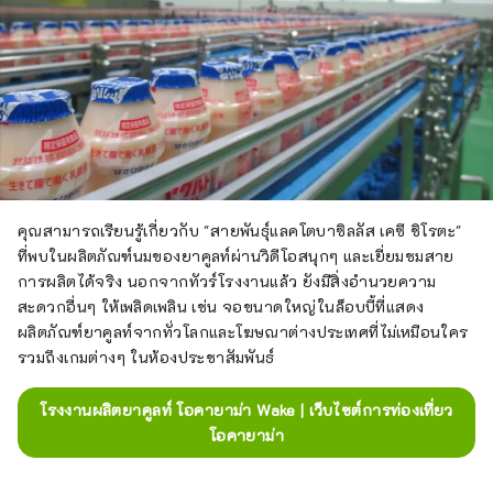
คุณสามารถเรียนรู้เกี่ยวกับ "สายพันธุ์แลคโตบาซิลลัส เคซี ชิโรตะ"
ที่พบในผลิตภัณฑ์นมของยาคูลท์ผ่านวิดีโอสนุกๆ และเยี่ยมชมสาย
การผลิตได้จริง นอกจากทัวร์โรงงานแล้ว ยังมีสิ่งอำนวยความ
สะดวกอื่นๆ ให้เพลิดเพลิน เช่น จอขนาดใหญ่ในล็อบบี้ที่แสดง
ผลิตภัณฑ์ยาคูลท์จากทั่วโลกและโฆษณาต่างประเทศที่ไม่เหมือนใคร
รวมถึงเกมต่างๆ ในห้องประชาสัมพันธ์
โรงงานผลิตยาคูลท์ โอคายาม่า Wake | เว็บไซต์การท่องเที่ยว
โอคายาม่า