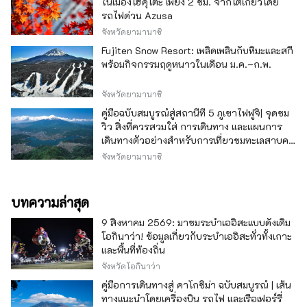
ในเมืองโฮคุโตะ เพียง 2 ชม. จากโตเกียวโดย
รถไฟด่วน Azusa
จังหวัดยามานาชิ
Fujiten Snow Resort: เพลิดเพลินกับหิมะและสกี
พร้อมกิจกรรมฤดูหนาวในเดือน ม.ค.–ก.พ.
จังหวัดยามานาชิ
คู่มือฉบับสมบูรณ์สู่สถานีที่ 5 ภูเขาไฟฟูจิ| จุดชม
วิว สิ่งที่ควรสวมใส่ การเดินทาง และแผนการ
เดินทางตัวอย่างสำหรับการเที่ยวชมทะเลสาบคา
วากุจิ
จังหวัดยามานาชิ
บทความล่าสุด
9 สิงหาคม 2569: มาชมระบำเออิสะแบบดั้งเดิม
โอกินาว่า! ข้อมูลเกี่ยวกับระบำเออิสะทั่วทั้งเกาะ
และพื้นที่ท้องถิ่น
จังหวัดโอกินาว่า
คู่มือการเดินทางสู่ คาโกชิม่า ฉบับสมบูรณ์ | เส้น
ทางแนะนำโดยเครื่องบิน รถไฟ และเรือเฟอร์รี่