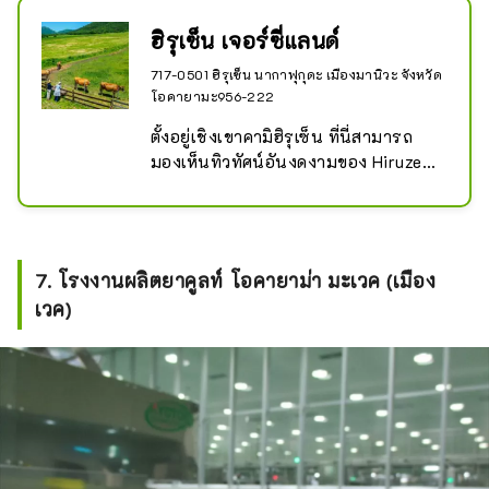
ฮิรุเซ็น เจอร์ซี่แลนด์
717-0501 ฮิรุเซ็น นากาฟุกุดะ เมืองมานิวะ จังหวัด
โอคายามะ956-222
ตั้งอยู่เชิงเขาคามิฮิรุเซ็น ที่นี่สามารถ
มองเห็นทิวทัศน์อันงดงามของ Hiruzen 
Sanza และฝูงวัวพันธุ์เจอร์ซีย์กำลังเล็ม
หญ้าอย่างสงบสุขในทุ่งหญ้า นักท่อง
เที่ยวสามารถมองเห็นโรงงานผลิตโย
เกิร์ตและชีสเจอร์ซีย์ ซึ่งใช้นมเจอร์ซีย์ที่
7. โรงงานผลิตยาคูลท์ โอคายาม่า มะเวค (เมือง
มีรสชาติเบาแต่เข้มข้น ผ่านทางหน้าต่าง
เวค)
ได้ ร้านอาหารและร้านค้ามีไอศกรีม
ซอฟต์เสิร์ฟและไส้กรอกเจอร์ซีย์ รวมถึง
ของหวานอื่นๆ อีกมากมาย

นอกจากนี้ พวกเขายังมีอาหารที่ทำจาก
เนื้อวัวเจอร์ซีย์ รวมถึงสเต็ก แกง และ
ข้าวหน้าเนื้ออบ ซึ่งมีให้เลือกมากกว่า 10 
รายการ เพื่อให้คุณได้ลิ้มรสความอร่อย
ของเนื้อคุณภาพดี