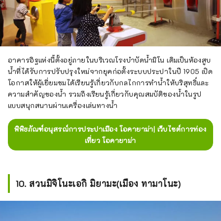
อาคารอิฐแห่งนี้ตั้งอยู่ภายในบริเวณโรงบำบัดน้ำมิโน เดิมเป็นห้องสูบ
น้ำที่ได้รับการปรับปรุงใหม่จากยุคก่อตั้งระบบประปาในปี 1905 เปิด
โอกาสให้ผู้เยี่ยมชมได้เรียนรู้เกี่ยวกับกลไกการทำน้ำให้บริสุทธิ์และ
ความสำคัญของน้ำ รวมถึงเรียนรู้เกี่ยวกับคุณสมบัติของน้ำในรูป
แบบสนุกสนานผ่านเครื่องเล่นทางน้ำ
พิพิธภัณฑ์อนุสรณ์การประปาเมือง โอคายาม่า| เว็บไซต์การท่อง
เที่ยว โอคายาม่า
10. สวนมิจิโนะเอกิ มิยามะ(เมือง ทามาโนะ)