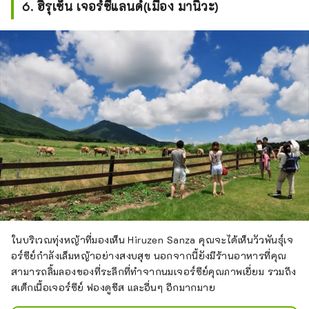
6. ฮิรุเซ็น เจอร์ซี่แลนด์(เมือง มานิวะ)
เป็นพืชและสัตว์หายากนานาชนิดที่อาศัย
อยู่ที่นั่น
ในบริเวณทุ่งหญ้าที่มองเห็น Hiruzen Sanza คุณจะได้เห็นวัวพันธุ์เจ
อร์ซีย์กำลังเล็มหญ้าอย่างสงบสุข นอกจากนี้ยังมีร้านอาหารที่คุณ
สามารถลิ้มลองของที่ระลึกที่ทำจากนมเจอร์ซีย์คุณภาพเยี่ยม รวมถึง
สเต็กเนื้อเจอร์ซีย์ ฟองดูชีส และอื่นๆ อีกมากมาย