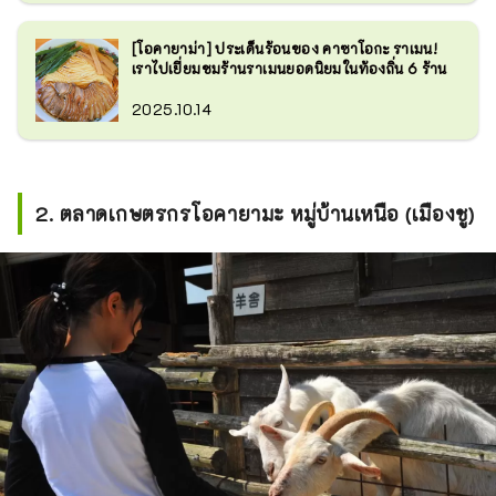
[โอคายาม่า] ประเด็นร้อนของ คาซาโอกะ ราเมน!
เราไปเยี่ยมชมร้านราเมนยอดนิยมในท้องถิ่น 6 ร้าน
2025.10.14
2. ตลาดเกษตรกรโอคายามะ หมู่บ้านเหนือ (เมืองชู)