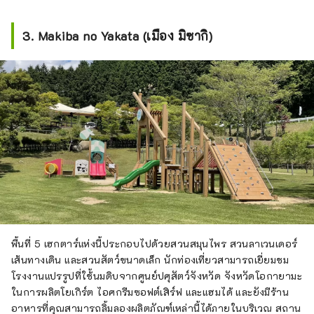
ประสบการณ์ที่หลากหลายสำหรับทั้งเด็ก
และผู้ใหญ่

3. Makiba no Yakata (เมือง มิซากิ)
[สวนสัตว์ลูบคลำ]

แพะ กระต่าย เป็ด เป็ด ฯลฯ

[ประสบการณ์การเก็บเกี่ยว]

บลูเบอร์รี่ สตรอเบอร์รี่ มันเทศ กีวี และ
ผักอื่นๆ

[ประสบการณ์การประมวลผล]

ไอศกรีม เชอร์เบท เนย ขนมปัง
พื้นที่ 5 เฮกตาร์แห่งนี้ประกอบไปด้วยสวนสมุนไพร สวนลาเวนเดอร์
เส้นทางเดิน และสวนสัตว์ขนาดเล็ก นักท่องเที่ยวสามารถเยี่ยมชม
โรงงานแปรรูปที่ใช้้นมดิบจากศูนย์ปศุสัตว์จังหวัด จังหวัดโอกายามะ
ในการผลิตโยเกิร์ต ไอศกรีมซอฟต์เสิร์ฟ และแฮมได้ และยังมีร้าน
อาหารที่คุณสามารถลิ้มลองผลิตภัณฑ์เหล่านี้ได้ภายในบริเวณ สถาน