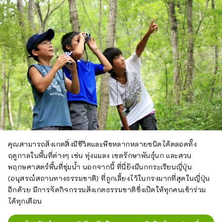
สมุนไพรประมาณ 70 ชนิด สนามกีฬา 
และลานกางเต็นท์แบบไปเช้าเย็นกลับ 
ซึ่งล้วนเป็นสถานที่ที่เด็กๆ สามารถเล่น
ได้อย่างอิสระ

ร้านอาหารแห่งนี้มีเมนูบาร์บีคิวและครีม
พัฟจัมโบ้ชื่อดัง รวมไปถึงผลิตภัณฑ์จาก
นม เช่น ไอศกรีมซอฟต์เซิร์ฟและโย
เกิร์ตที่ทำจากนมคั้นสดจากสถาบันวิจัย
ปศุสัตว์ ศูนย์เกษตร ป่าไม้ และประมง 
จังหวัดโอคายาม่า

จะเปิดให้บริการอีกครั้งในฐานะสถานที่
ให้ความรู้เชิงประสบการณ์ในวันที่ 29 
คุณสามารถสังเกตสิ่งมีชีวิตและพืชหลากหลายชนิดได้ตลอดทั้ง
เมษายน 2566 และจะนำเสนอ
ฤดูกาลในพื้นที่ต่างๆ เช่น ทุ่งแมลง เขตรักษาพันธุ์นก และสวน
ประสบการณ์หลากหลายตลอดทั้งปี รวม
พฤกษศาสตร์พื้นที่ชุ่มน้ำ นอกจากนี้ ที่นี่ยังมีนกกระเรียนญี่ปุ่น
ถึงการทำไอศกรีมและทำไส้กรอก
(อนุสรณ์สถานทางธรรมชาติ) ที่ถูกเลี้ยงไว้ในกรงมากที่สุดในญี่ปุ่น
อีกด้วย มีการจัดกิจกรรมสังเกตธรรมชาติซึ่งเปิดให้ทุกคนเข้าร่วม
ได้ทุกเดือน