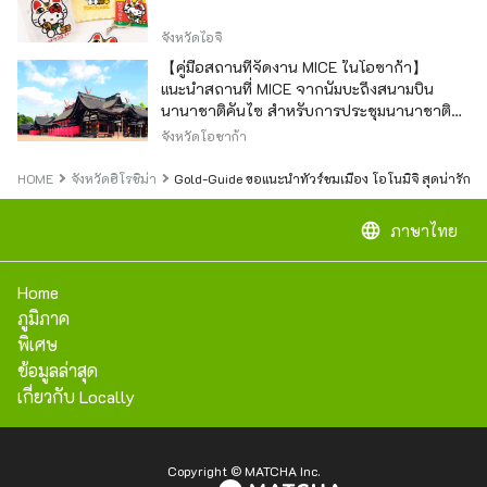
จังหวัดไอจิ
【คู่มือสถานที่จัดงาน MICE ในโอซาก้า】
แนะนำสถานที่ MICE จากนัมบะถึงสนามบิน
นานาชาติคันไซ สำหรับการประชุมนานาชาติ
และกิจกรรมองค์กร
จังหวัดโอซาก้า
HOME
จังหวัดฮิโรชิม่า
Gold-Guide ขอแนะนำทัวร์ชมเมือง โอโนมิจิ สุดน่ารักนี้!
language
ภาษาไทย
Home
ภูมิภาค
พิเศษ
ข้อมูลล่าสุด
เกี่ยวกับ Locally
Copyright © MATCHA Inc.