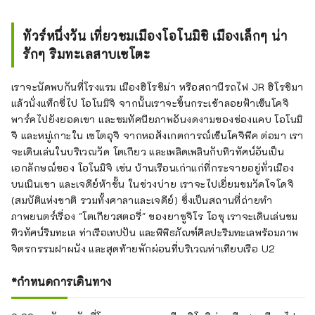
ทัวร์หนึ่งวัน เที่ยวชมเมืองโอโนมิชิ เมืองเล็กๆ น่า
รักๆ ริมทะเลสาบเซโตะ
เราจะนัดพบกันที่โรงแรม เมืองฮิโรชิม่า หรือสถานีรถไฟ JR ฮิโรชิมา
แล้วนั่งแท็กซี่ไป โอโนมิจิ จากนั้นเราจะขึ้นกระเช้าลอยฟ้าเซ็นโคจิ
พาร์คไปยังยอดเขา และชมทัศนียภาพอันงดงามของช่องแคบ โอโนมิ
จิ และหมู่เกาะใน เซโตอุจิ จากหอสังเกตการณ์เซ็นโคจิพีค ต่อมา เรา
จะเดินเล่นในบริเวณวัด โตเกียว และเพลิดเพลินกับทิวทัศน์อันเป็น
เอกลักษณ์ของ โอโนมิจิ เช่น บ้านเรือนเก่าแก่ที่กระจายอยู่ทั่วเมือง
บนเนินเขา และเจดีย์ห้าชั้น ในช่วงบ่าย เราจะไปเยี่ยมชมวัดโจโดจิ
(สมบัติแห่งชาติ รวมทั้งศาลาและเจดีย์) ซึ่งเป็นสถานที่ถ่ายทำ
ภาพยนตร์เรื่อง "โตเกียวสตอรี่" ของยาซูจิโร โอซุ เราจะเดินเล่นชม
ทิวทัศน์ริมทะเล ท่าเรือเทปปัน และพิพิธภัณฑ์ศิลปะริมทะเลพร้อมภาพ
จิตรกรรมฝาผนัง และสุดท้ายพักผ่อนที่บริเวณท่าเทียบเรือ U2
*กำหนดการเดินทาง