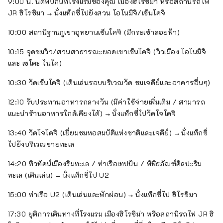
9:00 น. นัดพบกันที่โรงแรมของคุณ เมืองฮิโรชิม่า หรือสถานีรถไฟ
JR ฮิโรชิมา → นั่งแท็กซี่ไปยังสวน โอโนมิจิ/เซ็นโคจิ
10:00 สถานีฐานภูเขาอุทยานเซ็นโคจิ (มีกระเช้าลอยฟ้า)
10:15 จุดชมวิว/สวนสาธารณะยอดเขาเซ็นโคจิ (วิวเมือง โอโนมิจิ
และ เซโตะ ไนไค)
10:30 วัดเซ็นโคจิ (เดินเล่นรอบบริเวณวัด ชมเจดีย์และอาคารอื่นๆ)
12:10 รับประทานอาหารกลางวัน (มีค่าใช้จ่ายเพิ่มเติม / สามารถ
แนะนำร้านอาหารใกล้เคียงได้) → นั่งแท็กซี่ไปวัดโจโดจิ
13:40 วัดโจโดจิ (เยี่ยมชมหอสมบัติแห่งชาติและเจดีย์) → นั่งแท็กซี่
ไปยังบริเวณชายทะเล
14:20 ทิวทัศน์เมืองริมทะเล / ท่าเรือเทปปัน / พิพิธภัณฑ์ศิลปะริม
ทะเล (เดินเล่น) → นั่งแท็กซี่ไป U2
15:00 ท่าเรือ U2 (เดินเล่นและพักผ่อน) → นั่งแท็กซี่ไป ฮิโรชิมา
17:30 ยุติการเดินทางที่โรงแรม เมืองฮิโรชิม่า หรือสถานีรถไฟ JR ฮิ