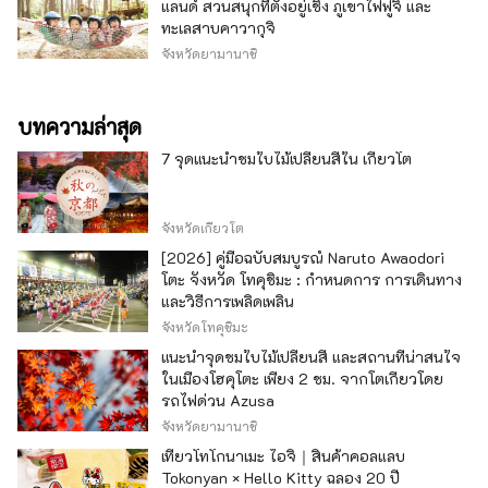
แลนด์ สวนสนุกที่ตั้งอยู่เชิง ภูเขาไฟฟูจิ และ
ทะเลสาบคาวากุจิ
จังหวัดยามานาชิ
บทความล่าสุด
7 จุดแนะนำชมใบไม้เปลี่ยนสีใน เกียวโต
จังหวัดเกียวโต
[2026] คู่มือฉบับสมบูรณ์ Naruto Awaodori
โตะ จังหวัด โทคุชิมะ : กำหนดการ การเดินทาง
และวิธีการเพลิดเพลิน
จังหวัดโทคุชิมะ
แนะนำจุดชมใบไม้เปลี่ยนสี และสถานที่น่าสนใจ
ในเมืองโฮคุโตะ เพียง 2 ชม. จากโตเกียวโดย
รถไฟด่วน Azusa
จังหวัดยามานาชิ
เที่ยวโทโกนาเมะ ไอจิ｜สินค้าคอลแลบ
Tokonyan × Hello Kitty ฉลอง 20 ปี