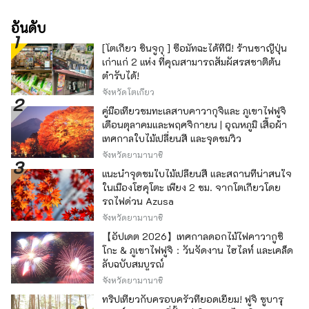
อันดับ
[โตเกียว ชินจูกุ ] ซื้อมัทฉะได้ที่นี่! ร้านชาญี่ปุ่น
เก่าแก่ 2 แห่ง ที่คุณสามารถสัมผัสรสชาติต้น
ตำรับได้!
จังหวัดโตเกียว
คู่มือเที่ยวชมทะเลสาบคาวากุจิและ ภูเขาไฟฟูจิ
เดือนตุลาคมและพฤศจิกายน | อุณหภูมิ เสื้อผ้า
เทศกาลใบไม้เปลี่ยนสี และจุดชมวิว
จังหวัดยามานาชิ
แนะนำจุดชมใบไม้เปลี่ยนสี และสถานที่น่าสนใจ
ในเมืองโฮคุโตะ เพียง 2 ชม. จากโตเกียวโดย
รถไฟด่วน Azusa
จังหวัดยามานาชิ
【อัปเดต 2026】เทศกาลดอกไม้ไฟคาวากูชิ
โกะ & ภูเขาไฟฟูจิ：วันจัดงาน ไฮไลท์ และเคล็ด
ลับฉบับสมบูรณ์
จังหวัดยามานาชิ
ทริปเที่ยวกับครอบครัวที่ยอดเยี่ยม! ฟูจิ ซูบารุ