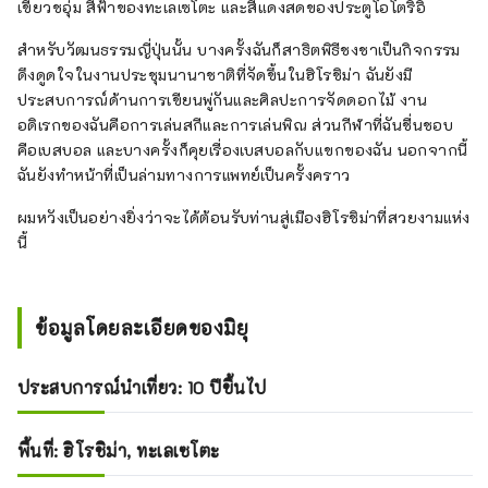
เขียวชอุ่ม สีฟ้าของทะเลเซโตะ และสีแดงสดของประตูโอโตริอิ
สำหรับวัฒนธรรมญี่ปุ่นนั้น บางครั้งฉันก็สาธิตพิธีชงชาเป็นกิจกรรม
ดึงดูดใจในงานประชุมนานาชาติที่จัดขึ้นในฮิโรชิม่า ฉันยังมี
ประสบการณ์ด้านการเขียนพู่กันและศิลปะการจัดดอกไม้ งาน
อดิเรกของฉันคือการเล่นสกีและการเล่นพิณ ส่วนกีฬาที่ฉันชื่นชอบ
คือเบสบอล และบางครั้งก็คุยเรื่องเบสบอลกับแขกของฉัน นอกจากนี้
ฉันยังทำหน้าที่เป็นล่ามทางการแพทย์เป็นครั้งคราว
ผมหวังเป็นอย่างยิ่งว่าจะได้ต้อนรับท่านสู่เมืองฮิโรชิม่าที่สวยงามแห่ง
นี้
ข้อมูลโดยละเอียดของมิยุ
ประสบการณ์นำเที่ยว: 10 ปีขึ้นไป
พื้นที่: ฮิโรชิม่า, ทะเลเซโตะ